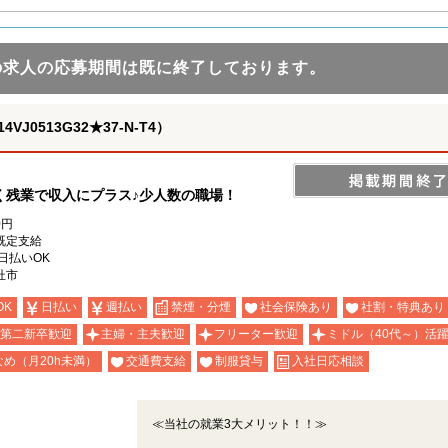
の求人の応募期間は既に終了しております。
0513G32★37-N-T4）
く残業で収入にプラス♪少人数の職場！
0円
既定支給
日払いOK
杜市
OK
日払い
週払い
禁煙・分煙
社会保険あり
社割・特典あり
第二新卒歓迎
主婦・主夫歓迎
フリーター歓迎
ミドル（40代～）活
め（月20h未満）
交通費支給
制服貸与
入社日応相談
≪当社の就業3大メリット！！≫