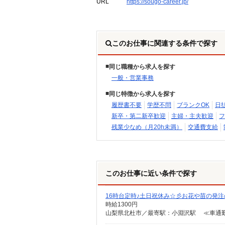
URL
https://sougo-career.jp/
このお仕事に関連する条件で探す
同じ職種から求人を探す
一般・営業事務
同じ特徴から求人を探す
履歴書不要
学歴不問
ブランクOK
日
新卒・第二新卒歓迎
主婦・主夫歓迎
フ
残業少なめ（月20h未満）
交通費支給
このお仕事に近い条件で探す
16時台定時♪土日祝休み☆彡お花や苗の発注
時給1300円
山梨県北杜市／最寄駅：小淵沢駅 ≪車通