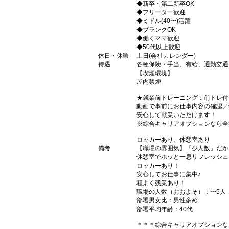
◆新卒・第二新卒OK
◆フリーター歓迎
◆ミドル(40〜)活躍
◆ブランクOK
◆働くママ歓迎
◆50代以上歓迎
休日・休暇
土日(会社カレンダー)
待遇
各種保険・手当、有給、通勤交通費
【喫煙環境】
屋内禁煙
★就業前トレーニング：前トレ付
動画で事前にお仕事内容の確認／
安心して就業いただけます！
※綜合キャリアオプションなら全
ロッカーあり、休憩室あり
備考
【職場の雰囲気】『少人数』だか
休憩室でホッと一息リフレッシュ
ロッカーあり！
安心してお仕事に集中♪
程よく残業あり！
職場の人数（おおよそ）：〜5人
部署男女比：男性多め
部署平均年齢：40代
＊＊＊綜合キャリアオプションな