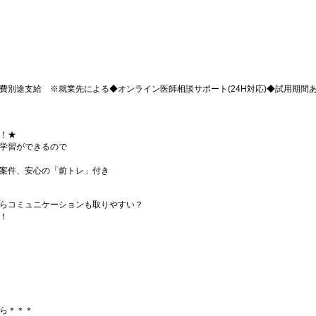
別途支給 ※就業先による◆オンライン医師相談サポート(24H対応)◆試用期間あり
！★
学習ができるので
案件、安心の「前トレ」付き
らコミュニケーションも取りやすい？
！
ら＊＊＊