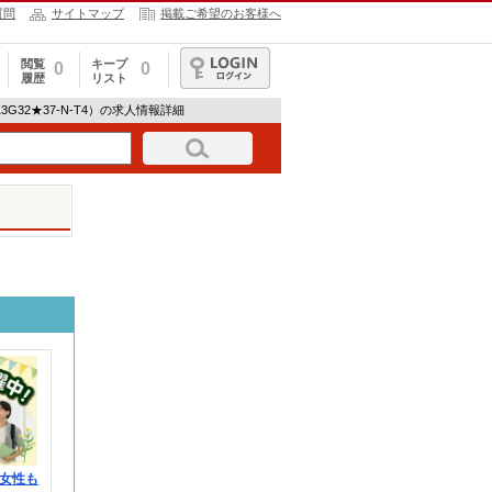
質問
サイトマップ
掲載ご希望のお客様へ
閲覧
キープ
0
0
履歴
リスト
ログイン
3G32★37-N-T4）の求人情報詳細
女性も