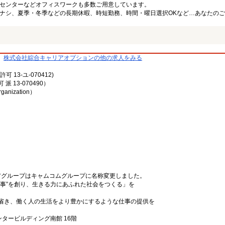
センターなどオフィスワークも多数ご用意しています。
ナシ、夏季・冬季などの長期休暇、時短勤務、時間・曜日選択OKなど…あなたの
株式会社綜合キャリアオプションの他の求人をみる
13-ユ-070412)
13-070490）
rganization）
リアグループはキャムコムグループに名称変更しました。
事”を創り、生きる力にあふれた社会をつくる」を
省き、働く人の生活をより豊かにするような仕事の提供を
ンタービルディング南館 16階