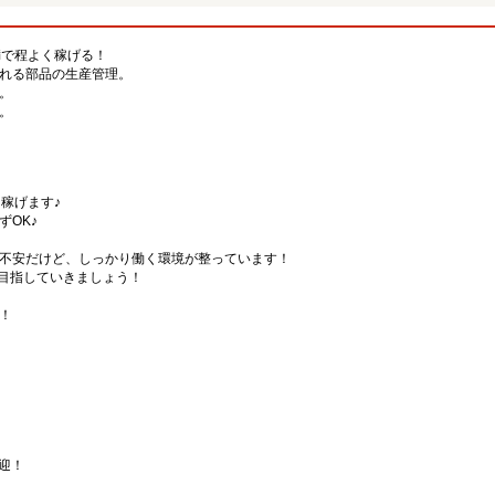
満で程よく稼げる！
れる部品の生産管理。
。
。
稼げます♪
ずOK♪
不安だけど、しっかり働く環境が整っています！
P目指していきましょう！
！
歓迎！