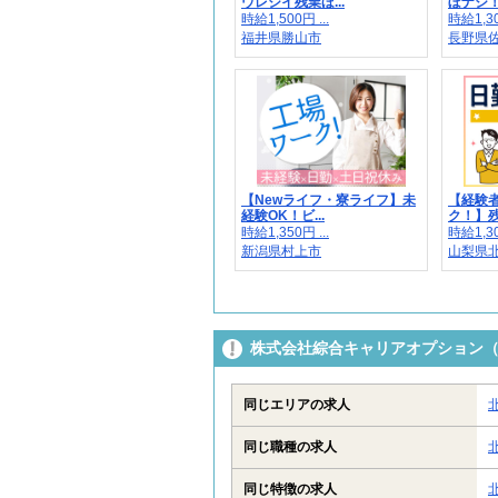
ウレシイ残業ほ...
ぼナシ！若
時給1,500円 ...
時給1,30
福井県勝山市
長野県
【Newライフ・寮ライフ】未
【経験
経験OK！ビ...
ク！】残
時給1,350円 ...
時給1,30
新潟県村上市
山梨県
株式会社綜合キャリアオプション（13
同じエリアの求人
同じ職種の求人
同じ特徴の求人