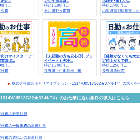
い...
レシイ残業ほ...
活躍中×優しい...
0円 ...
時給1,180円 ...
時給1,400円 ...
佐久市
石川県野々市市
山梨県南都留郡富士河..
者向けマイスターワー
【未経験の方も安心◎】プラ
【経験がなくても大丈
業ほぼ...
イベートも充実...
定時上がりで自...
0円 ...
時給1,700円 ...
時給1,250円 ...
北杜市
長野県下伊那郡松川町
長野県飯田市
株式会社綜合キャリアオプション（1314VJ0513G32★37-N-T4）の求人
14VJ0513G32★37-N-T4）のお仕事に近い条件の求人はこちら
北杜市の派遣社員
北杜市の一般事務の派遣社員
北杜市の週払いの派遣社員