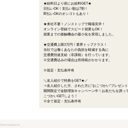
★給料日より前にお給料GET★
日払いOK！支払い額は7割！
即払いOKのオシゴトもあり！
★来社不要！ノンストップで職場見学！
オンライン登録でスピード就業もOK！
就業までの接触機会の最小化を実現しました。
★交通費上限3万円！業界トップクラス！
当社では働くあなたの負担を軽減する為に
交通費別途支給（非課税）を行っています。
※交通費込みの場合は所得税がかかります。
※規定・支払条件有
＼友人紹介で特典をGET★／
⇒友人紹介した方、された方に“おこづかい”プレゼン
期間限定で金額増加キャンペーン中！お友だちを誘っ
こづかいGETしよう！
※全て規定・支払条件有