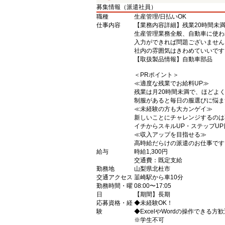
募集情報（派遣社員）
職種
生産管理/日払いOK
仕事内容
【業務内容詳細】残業20時間未
生産管理業務全般、自動車に使わ
入力ができれば問題ございません
社内の雰囲気はきわめていいです
【取扱製品情報】自動車部品
＜PRポイント＞
≪適度な残業でお給料UP≫
残業は月20時間未満で、ほどよく
制服があると毎日の服選びに悩ま
≪未経験の方も大カンゲイ≫
新しいことにチャレンジするのは
イチからスキルUP・ステップU
≪収入アップを目指せる≫
高時給だらけの派遣のお仕事です
給与
時給1,300円
交通費：既定支給
勤務地
山梨県北杜市
交通アクセス
韮崎駅から車10分
勤務時間・曜
08:00〜17:05
日
【期間】長期
応募資格・経
◆未経験OK！
験
◆ExcelやWordの操作できる方
※学生不可