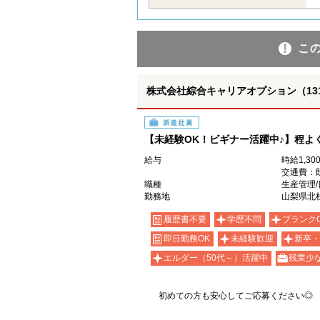
こ
株式会社綜合キャリアオプション（1314VJ
派遣社員
【未経験OK！ビギナー活躍中♪】程よ
給与
時給1,30
交通費：
職種
生産管理/
勤務地
山梨県北
履歴書不要
学歴不問
ブランク
即日勤務OK
未経験歓迎
新卒・
エルダー（50代～）活躍中
残業少な
初めての方も安心してご応募ください◎