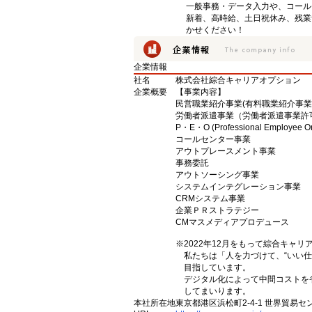
一般事務・データ入力や、コール
新着、高時給、土日祝休み、残業
かせください！
企業情報
社名
株式会社綜合キャリアオプション
企業概要
【事業内容】
民営職業紹介事業(有料職業紹介事業許可 
労働者派遣事業（労働者派遣事業許可 派 
P・E・O (Professional Employee O
コールセンター事業
アウトプレースメント事業
事務委託
アウトソーシング事業
システムインテグレーション事業
CRMシステム事業
企業ＰＲストラテジー
CMマスメディアプロデュース
※2022年12月をもって綜合キャ
私たちは「人を力づけて、“いい仕
目指しています。
デジタル化によって中間コストを
してまいります。
本社所在地
東京都港区浜松町2-4-1 世界貿易セ