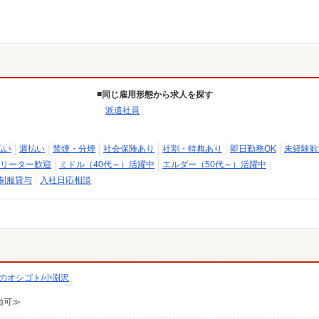
同じ雇用形態から求人を探す
派遣社員
払い
週払い
禁煙・分煙
社会保険あり
社割・特典あり
即日勤務OK
未経験歓
リーター歓迎
ミドル（40代～）活躍中
エルダー（50代～）活躍中
制服貸与
入社日応相談
のオシゴト/小淵沢
勤可≫