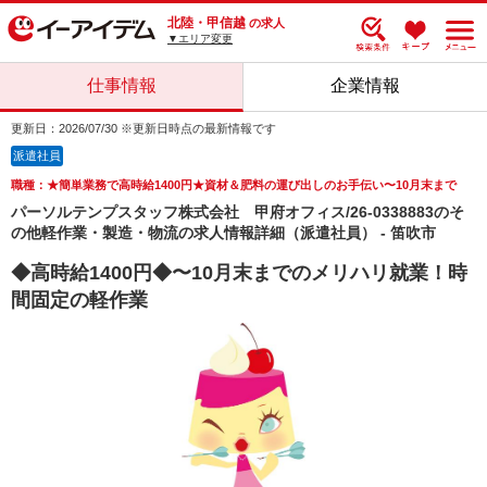
北陸・甲信越
の求人
▼エリア変更
仕事情報
企業情報
更新日：2026/07/30 ※更新日時点の最新情報です
派遣社員
職種：★簡単業務で高時給1400円★資材＆肥料の運び出しのお手伝い〜10月末まで
パーソルテンプスタッフ株式会社 甲府オフィス/26-0338883のそ
の他軽作業・製造・物流の求人情報詳細（派遣社員） - 笛吹市
◆高時給1400円◆〜10月末までのメリハリ就業！時
間固定の軽作業