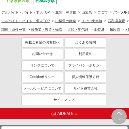
山梨県笛吹市
石和温泉駅
アルバイト・バイト・求人TOP
北陸・甲信越
山梨県
笛吹市
パーソルテ
アルバイト・バイト・求人TOP
山梨県の路線
ＪＲ中央本線
石和温泉駅
職種・条件一覧
軽作業・製造・物流
北陸・甲信越
山梨県
笛吹市
パ
掲載ご希望のお客様へ
よくある質問
お問い合わせ
利用規約
リンクについて
プライバシーポリシー
Cookieポリシー
個人情報保護方針
メールサービスについて
サイト運営会社
サイトマップ
(c) AIDEM Inc.
TOPへ