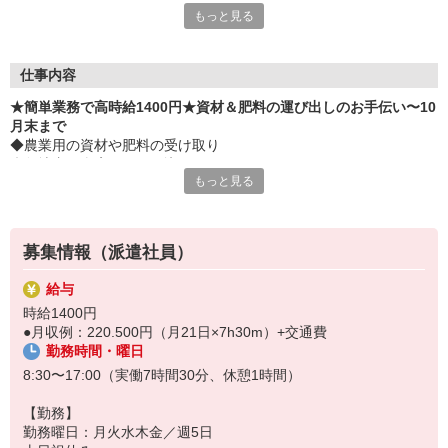
もっと見る
■生活リズム整います駐車場無料で使えます制服あり
■服装考えなくていいからラクチン
■自分の服が汚れる心配無用
仕事内容
★簡単業務で高時給1400円★資材＆肥料の運び出しのお手伝い〜10
月末まで
◆農業用の資材や肥料の受け取り
◆敷地内の倉庫へしまい込み
もっと見る
◆取りに来られた農家さんへ引き渡し
☆ほかの職員さんと一緒に協力しながらのお仕事で安心です
募集情報（派遣社員）
給与
時給1400円
●月収例：220.500円（月21日×7h30m）+交通費
勤務時間・曜日
8:30〜17:00（実働7時間30分、休憩1時間）
【勤務】
勤務曜日：月火水木金／週5日