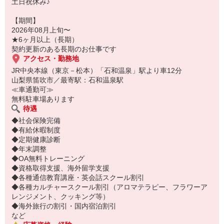
土日祝休み♪
【期間】
2026年08月上旬〜
★6ヶ月以上（長期）
契約更新のある長期のお仕事です
アクセス・勤務地
JR中央本線（東京－松本）「石和温泉」駅より車12分
山梨県笛吹市／最寄駅：石和温泉駅
≪車通勤可≫
無料駐車場あります
待遇
◆社会保険完備
◆有給休暇制度
◆定期健康診断
◆年末調整
◆OA無料トレーニング
◆資格取得支援、海外留学支援
◆各種通信教育講座・英会話スクール割引
◆各種カルチャースクール割引（アロマテラピー、フラワーア
レンジメント、クッキング等）
◆海外旅行の割引・国内宿泊割引
など