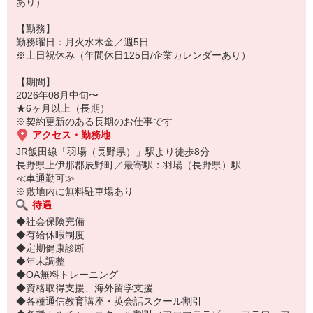
あり）
【勤務】
勤務曜日：月火水木金／週5日
※土日祝休み（年間休日125日/企業カレンダーあり）
【期間】
2026年08月中旬〜
★6ヶ月以上（長期）
※契約更新のある長期のお仕事です
アクセス・勤務地
JR飯田線「羽場（長野県）」駅より徒歩8分
長野県上伊那郡辰野町／最寄駅：羽場（長野県）駅
≪車通勤可≫
※敷地内に無料駐車場あり
待遇
◆社会保険完備
◆有給休暇制度
◆定期健康診断
◆年末調整
◆OA無料トレーニング
◆資格取得支援、海外留学支援
◆各種通信教育講座・英会話スクール割引