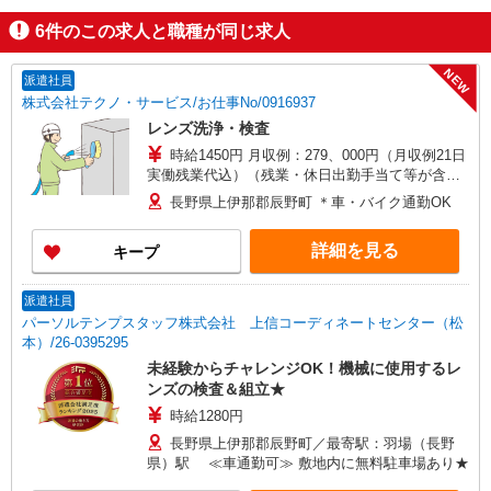
6
件のこの求人と職種が同じ求人
NEW
派遣社員
株式会社テクノ・サービス/お仕事No/0916937
レンズ洗浄・検査
時給1450円 月収例：279、000円（月収例21日
実働残業代込）（残業・休日出勤手当て等が含ま
れています） 交通費全額支給
長野県上伊那郡辰野町 ＊車・バイク通勤OK
詳細を見る
キープ
派遣社員
パーソルテンプスタッフ株式会社 上信コーディネートセンター（松
本）/26-0395295
未経験からチャレンジOK！機械に使用するレ
ンズの検査＆組立★
時給1280円
長野県上伊那郡辰野町／最寄駅：羽場（長野
県）駅 ≪車通勤可≫ 敷地内に無料駐車場あり★