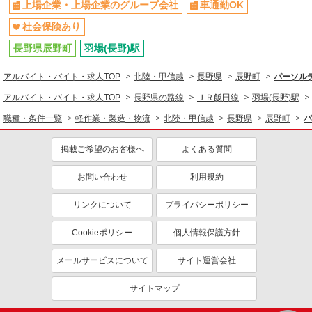
上場企業・上場企業のグループ会社
車通勤OK
社会保険あり
長野県辰野町
羽場(長野)駅
アルバイト・バイト・求人TOP
北陸・甲信越
長野県
辰野町
パーソルテ
アルバイト・バイト・求人TOP
長野県の路線
ＪＲ飯田線
羽場(長野)駅
職種・条件一覧
軽作業・製造・物流
北陸・甲信越
長野県
辰野町
パ
掲載ご希望のお客様へ
よくある質問
お問い合わせ
利用規約
リンクについて
プライバシーポリシー
Cookieポリシー
個人情報保護方針
メールサービスについて
サイト運営会社
サイトマップ