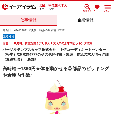
北陸・甲信越
の求人
▼エリア変更
仕事情報
企業情報
更新日：2026/08/06 ※更新日時点の最新情報です
派遣社員
職種：〈辰野町〉貴重な動きアリ求人★大人気の倉庫内ピッキング作業♪
パーソルテンプスタッフ株式会社 上信コーディネートセンター
（松本）/26-0294777のその他軽作業・製造・物流の求人情報詳細
（派遣社員） - 辰野町
高時給〜1350円★体を動かせる◎部品のピッキング
や倉庫内作業♪