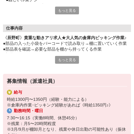
■パーツを数える⇒棚に保管
もっと見る
■等朝少し早い分、16時台には退勤
■繁忙期は多少の残業でお給与もアップ
■テンプの方も活躍中
■派遣の方の受け入れ体制バッチリで安心です
仕事内容
〈辰野町〉貴重な動きアリ求人★大人気の倉庫内ピッキング作業♪
●部品の入った小袋をバーコードで読み取り→棚に置いていく作業
●部品表を確認→必要な部品を棚から持ってくる作業
●部品個数のカウント
もっと見る
●パッキング作業
※倉庫内を行き来するので一日中立ち仕事になります！
※10トーン程度の髪色・シンプルネイルはOKです♪
募集情報（派遣社員）
給与
時給1300円〜1350円（経験・能力による）
※倉庫内作業･ピッキング経験があれば《時給1350円♪》
勤務時間・曜日
7:30〜16:15（実働8時間、休憩45分）
※残業：月5〜20時間程度
※3月/9月が棚卸月となり、残業や休日出勤の可能性あり（振休