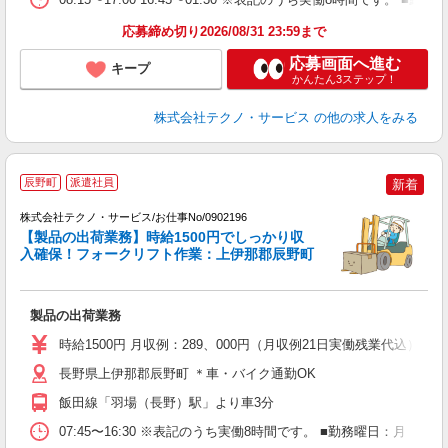
応募締め切り2026/08/31 23:59まで
応募画面へ進む
キープ
かんたん3ステップ！
株式会社テクノ・サービス
の他の求人をみる
辰野町
派遣社員
新着
株式会社テクノ・サービス/お仕事No/0902196
【製品の出荷業務】時給1500円でしっかり収
入確保！フォークリフト作業：上伊那郡辰野町
ー
製品の出荷業務
履
ラ
時給1500円 月収例：289、000円（月収例21日実働残業代込
店
支
長野県上伊那郡辰野町 ＊車・バイク通勤OK
飯田線「羽場（長野）駅」より車3分
07:45〜16:30 ※表記のうち実働8時間です。 ■勤務曜日：月