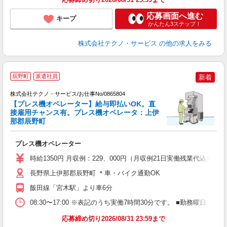
応募画面へ進む
キープ
かんたん3ステップ！
株式会社テクノ・サービス
の他の求人をみる
辰野町
派遣社員
新着
入
株式会社テクノ・サービス/お仕事No/0865804
【プレス機オペレーター】給与即払いOK。直
接雇用チャンス有。プレス機オペレータ：上伊
那郡辰野町
プ
プレス機オペレーター
履
高
時給1350円 月収例：229、000円（月収例21日実働残業代込
な
り
長野県上伊那郡辰野町 ＊車・バイク通勤OK
飯田線「宮木駅」より車6分
08:30〜17:00 ※表記のうち実働7時間30分です。 ■勤務曜日
応募締め切り2026/08/31 23:59まで