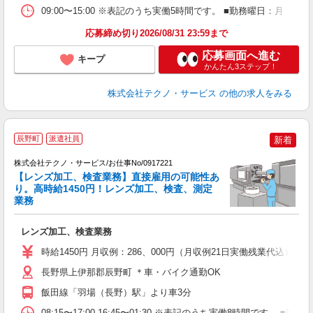
09:00〜15:00 ※表記のうち実働5時間です。 ■勤務曜日：月
応募締め切り2026/08/31 23:59まで
応募画面へ進む
キープ
かんたん3ステップ！
株式会社テクノ・サービス
の他の求人をみる
辰野町
派遣社員
新着
株式会社テクノ・サービス/お仕事No/0917221
【レンズ加工、検査業務】直接雇用の可能性あ
り。高時給1450円！レンズ加工、検査、測定
業務
ノ
レンズ加工、検査業務
履
高
時給1450円 月収例：286、000円（月収例21日実働残業代込
勤
り
長野県上伊那郡辰野町 ＊車・バイク通勤OK
飯田線「羽場（長野）駅」より車3分
08:15〜17:00 16:45〜01:30 ※表記のうち実働8時間です