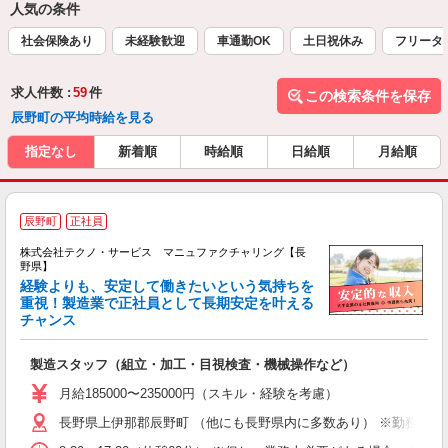
人気の条件
社会保険あり
未経験歓迎
車通勤OK
土日祝休み
フリータ
求人件数 :
59
件
この検索条件を保存
辰野町の平均時給を見る
指定なし
新着順
時給順
日給順
月給順
辰野町
正社員
株式会社テクノ・サービス マニュファクチャリング【長
野県】
経験よりも、安定して働きたいという気持ちを
重視！製造業で正社員として長期安定を叶える
チャンス
く
入
製造スタッフ（組立・加工・目視検査・機械操作など）
未
あ
月給185000〜235000円（スキル・経験を考慮）
遣
長野県上伊那郡辰野町 （他にも長野県内に多数あり） ※勤務地は