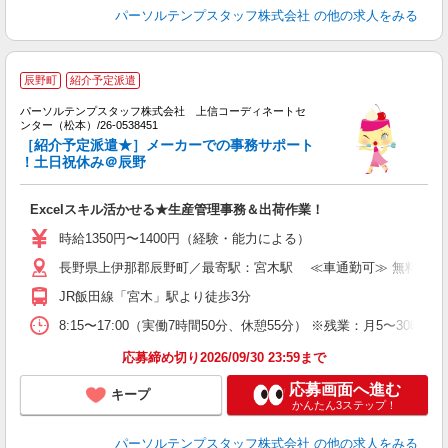
パーソルテンプスタッフ株式会社
の他の求人をみる
■
辰野町
紹介予定派遣
い
状
パーソルテンプスタッフ株式会社 上信コーディネートセ
ンター（松本）/26-0538451
未
［紹介予定派遣★］メーカーでの事務サポート
！土日祝休み＠辰野
Excelスキル活かせる★生産管理事務＆出荷作業！
時給1350円〜1400円（経験・能力による）
長野県上伊那郡辰野町／最寄駅：宮木駅 ≪車通勤可≫ 無料駐車
JR飯田線「宮木」駅より徒歩3分
8:15〜17:00（実働7時間50分、休憩55分） ※残業：月5〜
応募締め切り2026/09/30 23:59まで
応募画面へ進む
キープ
かんたん3ステップ！
パーソルテンプスタッフ株式会社
の他の求人をみる