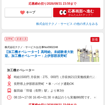
応募締め切り2026/08/31 23:59まで
応募画面へ進む
キープ
かんたん3ステップ！
株式会社テクノ・サービス
の他の求人をみる
辰野町
派遣社員
新着
株式会社テクノ・サービス/お仕事No/0902248
【加工機オペレーター】高時給。未経験者大歓
迎。加工機オペレーター：上伊那郡辰野町
の
加工機オペレーター
履
高
時給1500円 月収例：275、000円（月収例21日実働残業代込
勤
あ
長野県上伊那郡辰野町 ＊車・バイク通勤OK
飯田線「羽場（長野）駅」より車3分
08:15〜17:00 16:45〜01:30 ※表記のうち実働8時間です
応募締め切り2026/08/31 23:59まで