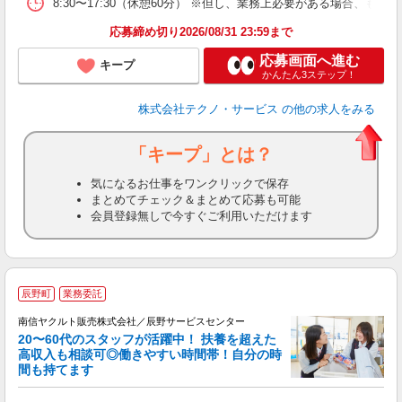
8:30〜17:30（休憩60分） ※但し、業務上必要がある場合
応募締め切り2026/08/31 23:59まで
応募画面へ進む
キープ
かんたん3ステップ！
株式会社テクノ・サービス
の他の求人をみる
「キープ」とは？
気になるお仕事をワンクリックで保存
まとめてチェック＆まとめて応募も可能
会員登録無しで今すぐご利用いただけます
＼
辰野町
業務委託
代
南信ヤクルト販売株式会社／辰野サービスセンター
20〜60代のスタッフが活躍中！ 扶養を超えた
高収入も相談可◎働きやすい時間帯！自分の時
間も持てます
立