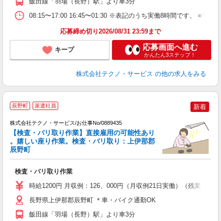
飯田線「羽場（長野）駅」より車3分
08:15〜17:00 16:45〜01:30 ※表記のうち実働8時間です
応募締め切り2026/08/31 23:59まで
応募画面へ進む
キープ
かんたん3ステップ！
株式会社テクノ・サービス
の他の求人をみる
辰野町
派遣社員
新着
（
株式会社テクノ・サービス/お仕事No/0889435
【検査・バリ取り作業】直接雇用の可能性あり
。嬉しい座り作業。検査・バリ取り：上伊那郡
辰野町
条
検査・バリ取り作業
履
高
時給1200円 月収例：126、000円（月収例21日実働）（残業
勤
り
長野県上伊那郡辰野町 ＊車・バイク通勤OK
飯田線「羽場（長野）駅」より車3分