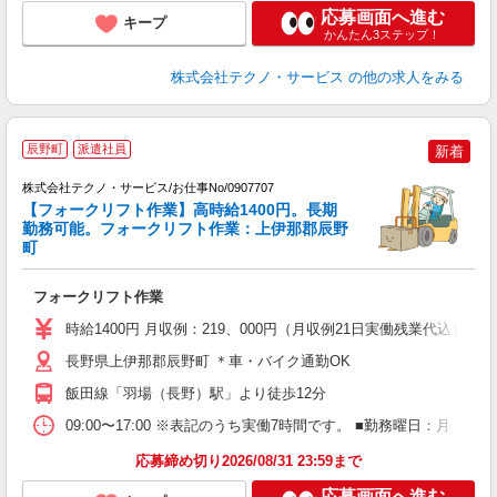
応募画面へ進む
キープ
かんたん3ステップ！
株式会社テクノ・サービス
の他の求人をみる
辰野町
派遣社員
新着
株式会社テクノ・サービス/お仕事No/0907707
【フォークリフト作業】高時給1400円。長期
勤務可能。フォークリフト作業：上伊那郡辰野
町
サ
フォークリフト作業
履
ラ
時給1400円 月収例：219、000円（月収例21日実働残業代込
店
給
長野県上伊那郡辰野町 ＊車・バイク通勤OK
飯田線「羽場（長野）駅」より徒歩12分
09:00〜17:00 ※表記のうち実働7時間です。 ■勤務曜日：月
応募締め切り2026/08/31 23:59まで
応募画面へ進む