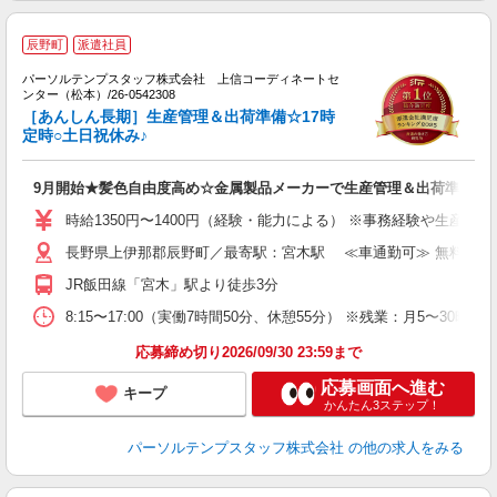
辰野町
派遣社員
飽
目
パーソルテンプスタッフ株式会社 上信コーディネートセ
働
ンター（松本）/26-0542308
未
［あんしん長期］生産管理＆出荷準備☆17時
定時○土日祝休み♪
9月開始★髪色自由度高め☆金属製品メーカーで生産管理＆出荷準備♪＠
時給1350円〜1400円（経験・能力による） ※事務経験や生産管理
長野県上伊那郡辰野町／最寄駅：宮木駅 ≪車通勤可≫ 無料駐車
JR飯田線「宮木」駅より徒歩3分
8:15〜17:00（実働7時間50分、休憩55分） ※残業：月5
応募締め切り2026/09/30 23:59まで
応募画面へ進む
キープ
かんたん3ステップ！
パーソルテンプスタッフ株式会社
の他の求人をみる