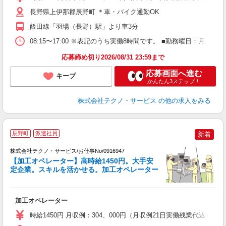
店
支
長野県上伊那郡辰野町 ＊車・バイク通勤OK
飯田線「羽場（長野）駅」より車3分
08:15〜17:00 ※表記のうち実働8時間です。 ■勤務曜日：月
応募締め切り2026/08/31 23:59まで
応募画面へ進む
キープ
かんたん3ステップ！
株式会社テクノ・サービス
の他の求人をみる
辰野町
派遣社員
新着
株式会社テクノ・サービス/お仕事No/0916947
【加工オペレーター】高時給1450円。大手安
定企業。スキルを活かせる。加工オペレーター
全
加工オペレーター
履
ラ
時給1450円 月収例：304、000円（月収例21日実働残業代込
店