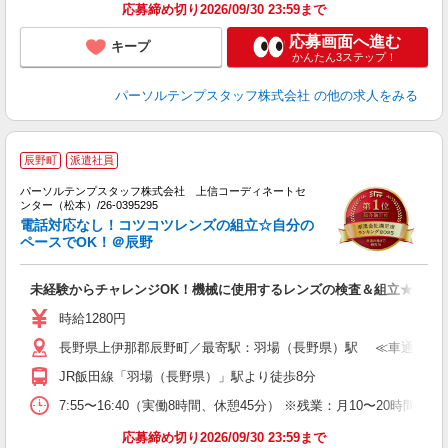
応募締め切り2026/09/30 23:59まで
応募画面へ進む
キープ
かんたん3ステップ！
パーソルテンプスタッフ株式会社
の他の求人をみる
辰野町
派遣社員
パーソルテンプスタッフ株式会社 上信コーディネートセ
ンター（松本）/26-0395295
力
電話対応なし！コツコツレンズの組立☆自分の
未
ペースでOK！＠辰野
未経験からチャレンジOK！機械に使用するレンズの検査＆組立★
時給1280円
長野県上伊那郡辰野町／最寄駅：羽場（長野県）駅 ≪車通勤可≫
JR飯田線「羽場（長野県）」駅より徒歩8分
7:55〜16:40（実働8時間、休憩45分） ※残業：月10〜20
応募締め切り2026/09/30 23:59まで