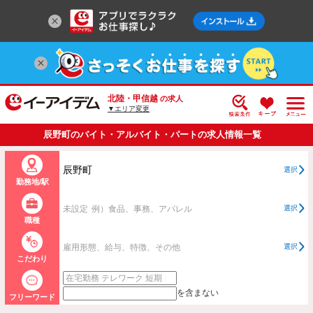
北陸・甲信越
の求人
▼エリア変更
辰野町のバイト・アルバイト・パートの求人情報一覧
辰野町
選択
勤務地/駅
未設定
例）食品、事務、アパレル
選択
職種
雇用形態、給与、特徴、その他
選択
こだわり
を含まない
フリーワード