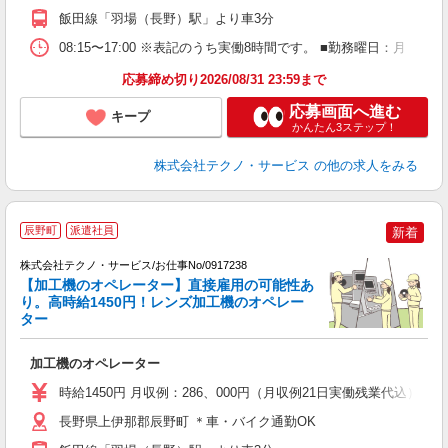
飯田線「羽場（長野）駅」より車3分
08:15〜17:00 ※表記のうち実働8時間です。 ■勤務曜日：月
応募締め切り2026/08/31 23:59まで
応募画面へ進む
キープ
かんたん3ステップ！
株式会社テクノ・サービス
の他の求人をみる
辰野町
派遣社員
新着
株式会社テクノ・サービス/お仕事No/0917238
【加工機のオペレーター】直接雇用の可能性あ
り。高時給1450円！レンズ加工機のオペレー
ター
派
加工機のオペレーター
履
高
時給1450円 月収例：286、000円（月収例21日実働残業代込
勤
り
長野県上伊那郡辰野町 ＊車・バイク通勤OK