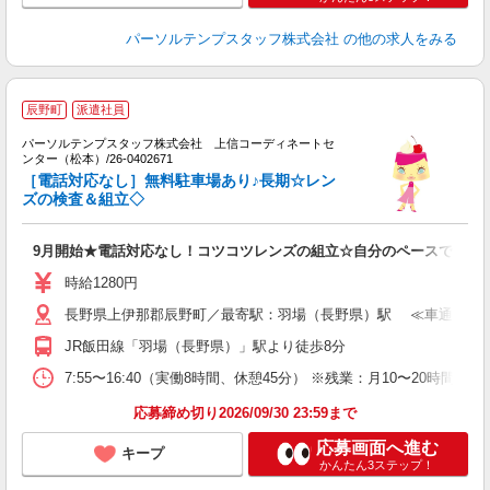
パーソルテンプスタッフ株式会社
の他の求人をみる
辰野町
派遣社員
す
パーソルテンプスタッフ株式会社 上信コーディネートセ
ンター（松本）/26-0402671
力
［電話対応なし］無料駐車場あり♪長期☆レン
未
ズの検査＆組立◇
9月開始★電話対応なし！コツコツレンズの組立☆自分のペースでOK！
時給1280円
長野県上伊那郡辰野町／最寄駅：羽場（長野県）駅 ≪車通勤可≫
JR飯田線「羽場（長野県）」駅より徒歩8分
7:55〜16:40（実働8時間、休憩45分） ※残業：月10〜20
応募締め切り2026/09/30 23:59まで
応募画面へ進む
キープ
かんたん3ステップ！