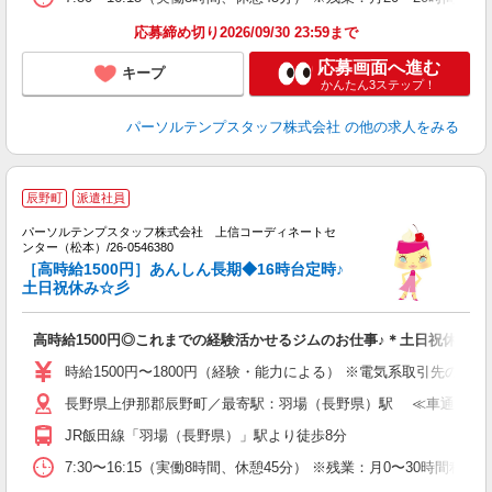
応募締め切り2026/09/30 23:59まで
応募画面へ進む
キープ
かんたん3ステップ！
パーソルテンプスタッフ株式会社
の他の求人をみる
■
辰野町
派遣社員
■
パーソルテンプスタッフ株式会社 上信コーディネートセ
ンター（松本）/26-0546380
喫
［高時給1500円］あんしん長期◆16時台定時♪
土日祝休み☆彡
会
高時給1500円◎これまでの経験活かせるジムのお仕事♪＊土日祝休＠辰
時給1500円〜1800円（経験・能力による） ※電気系取引先の工程
長野県上伊那郡辰野町／最寄駅：羽場（長野県）駅 ≪車通勤可≫
JR飯田線「羽場（長野県）」駅より徒歩8分
7:30〜16:15（実働8時間、休憩45分） ※残業：月0〜30