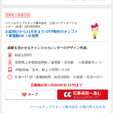
辰野町
派遣社員
た
日
パーソルテンプスタッフ株式会社 上信コーディネートセ
ンター（松本）/26-0529354
い
お盆明けから11月末まで♪DTP制作のオシゴト
土
＊車通勤OK！＠辰野
経験を活かせるチャンス☆カレンダーのデザイン作成♪
時給1250円
長野県上伊那郡辰野町／最寄駅：宮木駅 ≪車通勤可≫ 無料駐車
JR飯田線「宮木」駅より民間バス1分
8:30〜17:30（実働8時間、休憩1時間） ※残業：月20〜40
応募締め切り2026/09/30 23:59まで
応募画面へ進む
キープ
かんたん3ステップ！
パーソルテンプスタッフ株式会社
の他の求人をみる