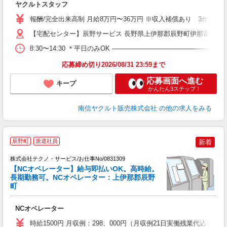
ヤクルトスタッフ
未
バ
報酬/完全出来高制 月給8万円〜36万円 ※収入補償あり 3か月間
【宅配センター】辰野サービス 長野県上伊那郡辰野町伊那富4744
8:30〜14:30 ＊平日のみOK ―――――――――――――――
応募締め切り2026/08/31 23:59まで
応募画面へ進む
キープ
かんたん3ステップ！
南信ヤクルト販売株式会社
の他の求人をみる
辰野町
派遣社員
新着
株式会社テクノ・サービス/お仕事No/0831309
【NCオペレーター】給与即払いOK。高時給。
長期勤務可。NCオペレーター：上伊那郡辰野
ン
町
国
NCオペレーター
履
高
時給1500円 月収例：298、000円（月収例21日実働残業代込