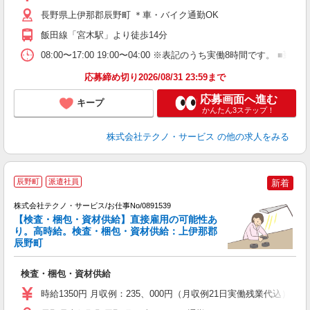
ク
長野県上伊那郡辰野町 ＊車・バイク通勤OK
飯田線「宮木駅」より徒歩14分
08:00〜17:00 19:00〜04:00 ※表記のうち実働8時間です
応募締め切り2026/08/31 23:59まで
応募画面へ進む
キープ
かんたん3ステップ！
株式会社テクノ・サービス
の他の求人をみる
辰野町
派遣社員
新着
株式会社テクノ・サービス/お仕事No/0891539
【検査・梱包・資材供給】直接雇用の可能性あ
り。高時給。検査・梱包・資材供給：上伊那郡
辰野町
タ
ス
検査・梱包・資材供給
履
高
時給1350円 月収例：235、000円（月収例21日実働残業代込
ク