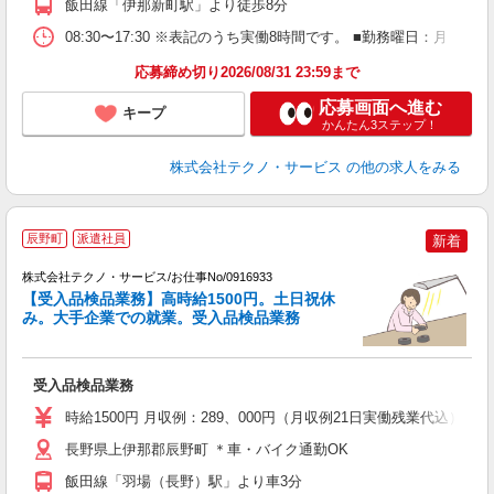
飯田線「伊那新町駅」より徒歩8分
08:30〜17:30 ※表記のうち実働8時間です。 ■勤務曜日：月
応募締め切り2026/08/31 23:59まで
応募画面へ進む
キープ
かんたん3ステップ！
株式会社テクノ・サービス
の他の求人をみる
辰野町
派遣社員
新着
株式会社テクノ・サービス/お仕事No/0916933
【受入品検品業務】高時給1500円。土日祝休
み。大手企業での就業。受入品検品業務
一
受入品検品業務
履
高
時給1500円 月収例：289、000円（月収例21日実働残業代込
勤
り
長野県上伊那郡辰野町 ＊車・バイク通勤OK
飯田線「羽場（長野）駅」より車3分