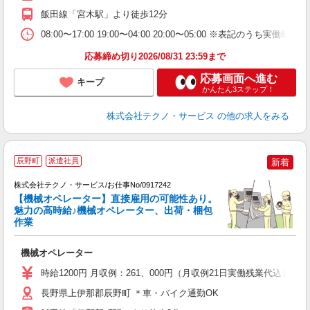
飯田線「宮木駅」より徒歩12分
08:00〜17:00 19:00〜04:00 20:00〜05:00 ※表記
応募締め切り2026/08/31 23:59まで
応募画面へ進む
キープ
かんたん3ステップ！
株式会社テクノ・サービス
の他の求人をみる
辰野町
派遣社員
新着
株式会社テクノ・サービス/お仕事No/0917242
【機械オペレーター】直接雇用の可能性あり。
魅力の高時給♪機械オペレーター、出荷・梱包
作業
『
機械オペレーター
履
高
時給1200円 月収例：261、000円（月収例21日実働残業代込
ク
長野県上伊那郡辰野町 ＊車・バイク通勤OK