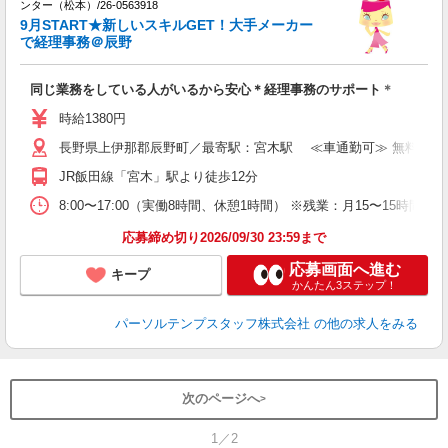
土
ンター（松本）/26-0563918
未
9月START★新しいスキルGET！大手メーカー
で経理事務＠辰野
同じ業務をしている人がいるから安心＊経理事務のサポート＊
時給1380円
長野県上伊那郡辰野町／最寄駅：宮木駅 ≪車通勤可≫ 無料駐車
JR飯田線「宮木」駅より徒歩12分
8:00〜17:00（実働8時間、休憩1時間） ※残業：月15〜15
応募締め切り2026/09/30 23:59まで
応募画面へ進む
キープ
かんたん3ステップ！
パーソルテンプスタッフ株式会社
の他の求人をみる
次のページへ
1／2