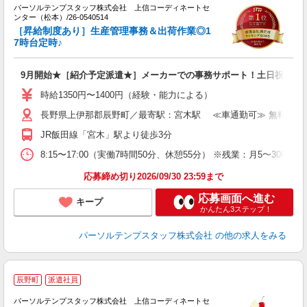
方
パーソルテンプスタッフ株式会社 上信コーディネートセ
ンター（松本）/26-0540514
未
［昇給制度あり］生産管理事務＆出荷作業◎1
7時台定時♪
9月開始★［紹介予定派遣★］メーカーでの事務サポート！土日祝休み
時給1350円〜1400円（経験・能力による）
長野県上伊那郡辰野町／最寄駅：宮木駅 ≪車通勤可≫ 無料駐車
JR飯田線「宮木」駅より徒歩3分
8:15〜17:00（実働7時間50分、休憩55分） ※残業：月5〜
応募締め切り2026/09/30 23:59まで
応募画面へ進む
キープ
かんたん3ステップ！
パーソルテンプスタッフ株式会社
の他の求人をみる
■
辰野町
派遣社員
せ
な
パーソルテンプスタッフ株式会社 上信コーディネートセ