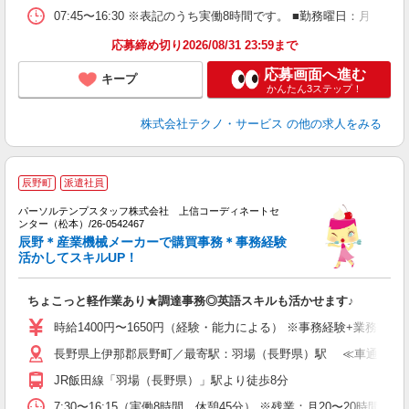
07:45〜16:30 ※表記のうち実働8時間です。 ■勤務曜日：月
応募締め切り2026/08/31 23:59まで
応募画面へ進む
キープ
かんたん3ステップ！
株式会社テクノ・サービス
の他の求人をみる
辰野町
派遣社員
パーソルテンプスタッフ株式会社 上信コーディネートセ
す
ンター（松本）/26-0542467
未
辰野＊産業機械メーカーで購買事務＊事務経験
活かしてスキルUP！
ちょこっと軽作業あり★調達事務◎英語スキルも活かせます♪
時給1400円〜1650円（経験・能力による） ※事務経験+業務英語対
長野県上伊那郡辰野町／最寄駅：羽場（長野県）駅 ≪車通勤可≫
JR飯田線「羽場（長野県）」駅より徒歩8分
7:30〜16:15（実働8時間、休憩45分） ※残業：月20〜20