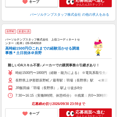
応募画面へ進む
キープ
かんたん3ステップ！
パーソルテンプスタッフ株式会社
の他の求人をみる
■
辰野町
派遣社員
働
パーソルテンプスタッフ株式会社 上信コーディネートセ
せ
ンター（松本）/26-0540918
チ
高時給1500円◎これまでの経験活かせる調達
事務＊土日祝休＠辰野
会
難しいOAスキル不要♪メーカーでの購買事務☆引継ぎあり！
時給1500円〜1800円（経験・能力による） ※電気系取引先の工程
長野県上伊那郡辰野町／最寄駅：羽場（長野県）駅 ≪車通勤可≫
JR飯田線「羽場（長野県）」駅より徒歩8分
7:30〜16:15（実働8時間、休憩45分） ※残業：月0〜30
応募締め切り2026/09/30 23:59まで
応募画面へ進む
キープ
かんたん3ステップ！