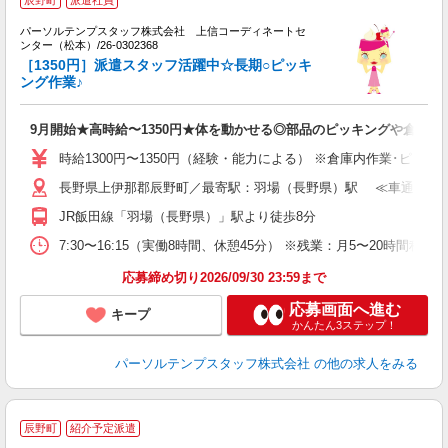
パーソルテンプスタッフ株式会社 上信コーディネートセ
ンター（松本）/26-0302368
リ
［1350円］派遣スタッフ活躍中☆長期○ピッキ
未
ング作業♪
9月開始★高時給〜1350円★体を動かせる◎部品のピッキングや倉庫内
時給1300円〜1350円（経験・能力による） ※倉庫内作業･ピッキ
長野県上伊那郡辰野町／最寄駅：羽場（長野県）駅 ≪車通勤可≫
JR飯田線「羽場（長野県）」駅より徒歩8分
7:30〜16:15（実働8時間、休憩45分） ※残業：月5〜20時
応募締め切り2026/09/30 23:59まで
応募画面へ進む
キープ
かんたん3ステップ！
パーソルテンプスタッフ株式会社
の他の求人をみる
■
辰野町
紹介予定派遣