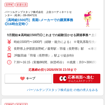
■
辰野町
派遣社員
■
パーソルテンプスタッフ株式会社 上信コーディネートセ
働
ンター（松本）/26-0547131
［高時給1500円］長期○メーカーでの購買事務
会
◎16時台定時◇
9月開始★高時給1500円◎これまでの経験活かせる調達事務＊土日祝休
時給1500円〜1800円（経験・能力による） ※電気系取引先の工程
長野県上伊那郡辰野町／最寄駅：羽場（長野県）駅 ≪車通勤可≫
JR飯田線「羽場（長野県）」駅より徒歩8分
7:30〜16:15（実働8時間、休憩45分） ※残業：月0〜30
応募締め切り2026/09/30 23:59まで
応募画面へ進む
キープ
かんたん3ステップ！
パーソルテンプスタッフ株式会社
の他の求人をみる
辰野町
派遣社員