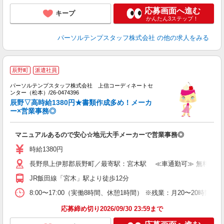
応募画面へ進む
キープ
かんたん3ステップ！
パーソルテンプスタッフ株式会社
の他の求人をみる
辰野町
派遣社員
も
パーソルテンプスタッフ株式会社 上信コーディネートセ
て
ンター（松本）/26-0474396
準
辰野▽高時給1380円★書類作成多め！メーカ
未
ー×営業事務◎
マニュアルあるので安心☆地元大手メーカーで営業事務◎
時給1380円
長野県上伊那郡辰野町／最寄駅：宮木駅 ≪車通勤可≫ 無料駐車
JR飯田線「宮木」駅より徒歩12分
8:00〜17:00（実働8時間、休憩1時間） ※残業：月20〜20
応募締め切り2026/09/30 23:59まで