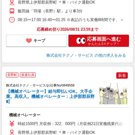
支
長野県上伊那郡辰野町 ＊車・バイク通勤OK
飯田線「羽場（長野）駅」より車3分
08:15〜17:00 16:40〜01:25 ※表記のうち実働8時間です
応募締め切り2026/08/31 23:59まで
応募画面へ進む
キープ
かんたん3ステップ！
株式会社テクノ・サービス
の他の求人をみる
辰野町
派遣社員
新着
株式会社テクノ・サービス/お仕事No/0849558
【機械オペレーター】給与即払いOK。大手企
業。高収入。機械オペレーター：上伊那郡辰野
町
ス
機械オペレーター
履
高
時給1500円 月収例：322、000円（月収例21日実働残業代込
ク
長野県上伊那郡辰野町 ＊車・バイク通勤OK