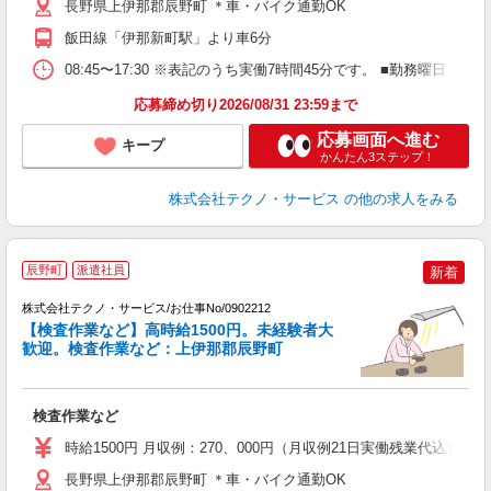
長野県上伊那郡辰野町 ＊車・バイク通勤OK
飯田線「伊那新町駅」より車6分
08:45〜17:30 ※表記のうち実働7時間45分です。 ■勤務曜日
応募締め切り2026/08/31 23:59まで
応募画面へ進む
キープ
かんたん3ステップ！
株式会社テクノ・サービス
の他の求人をみる
辰野町
派遣社員
新着
株式会社テクノ・サービス/お仕事No/0902212
【検査作業など】高時給1500円。未経験者大
歓迎。検査作業など：上伊那郡辰野町
ら
検査作業など
履
高
時給1500円 月収例：270、000円（月収例21日実働残業代込
勤
あ
長野県上伊那郡辰野町 ＊車・バイク通勤OK