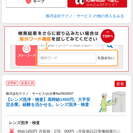
キープ
かんたん3ステップ！
株式会社テクノ・サービス
の他の求人をみる
辰野町
派遣社員
新着
株式会社テクノ・サービス/お仕事No/0916937
ま
【レンズ洗浄・検査】高時給1450円。大手安
定企業。経験を活かせる。レンズ洗浄・検査
グ
レンズ洗浄・検査
履
ラ
時給1450円 月収例：279、000円（月収例21日実働残業代込