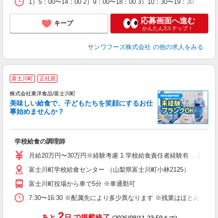
1）5：00〜14：00 2）9：00〜18：00 3）10：30〜19：30
応募画面へ進む
キープ
かんたん3ステップ！
サンワフーズ株式会社
の他の求人をみる
富士川町
正社員
上
株式会社東洋食品/富士川町
新
美味しい給食で、子どもたちを笑顔にするお仕
代
事始めませんか？
で
入
夫
学校給食の調理師
躍
み
月給20万円〜30万円※経験考慮 1.学校給食責任者経験有 …月給2
社
富士川町学校給食センター （山梨県富士川町小林2125）
富士川町役場から車で5分 ※車通勤可
7:30〜16:30 ※配属先により多少異なります ※残業はほとん
2
あと
日
で掲載終了