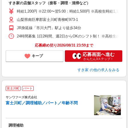
すき家の店舗スタッフ（接客・調理・清掃など）
履
タ
時給1,200円 ※22:00〜翌5:00：時給1,500円 ※高校生時給1,100
（
山梨県南巨摩郡富士川町青柳町973-1
夜
事
JR身延線「市川大門」駅より徒歩34分
24時間募集 1日2時間、週2日からOKのシフト制！ ※高校生のシ
応募締め切り2026/08/31 23:59まで
応募画面へ進む
キープ
かんたん3ステップ！
すき家
の他の求人をみる
富士川町
パート
サンワフーズ株式会社
富士川町／調理補助／パート／年齢不問
き
調理補助
交