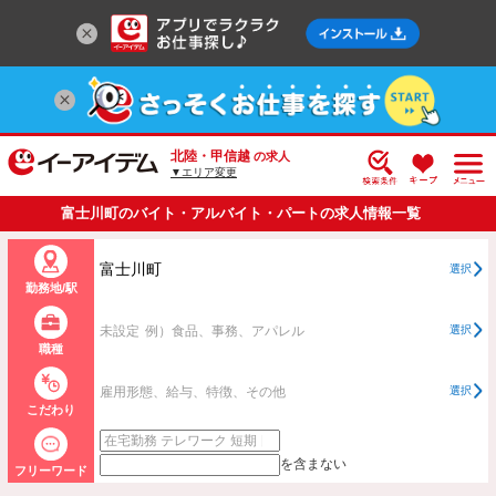
北陸・甲信越
の求人
▼エリア変更
富士川町のバイト・アルバイト・パートの求人情報一覧
富士川町
選択
勤務地/駅
未設定
例）食品、事務、アパレル
選択
職種
雇用形態、給与、特徴、その他
選択
こだわり
を含まない
フリーワード