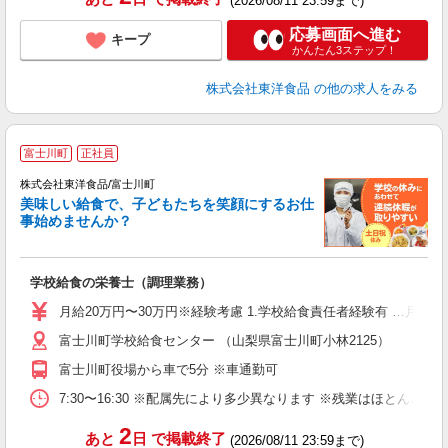
(2026/08/11 23:59まで)
応募画面へ進む
キープ
かんたん3ステップ！
株式会社東洋食品
の他の求人をみる
富士川町
正社員
上
株式会社東洋食品/富士川町
新
美味しい給食で、子どもたちを笑顔にするお仕
代
事始めませんか？
で
入
夫
学校給食の栄養士（調理業務）
躍
み
月給20万円〜30万円※経験考慮 1.学校給食責任者経験有 …月給2
社
富士川町学校給食センター （山梨県富士川町小林2125）
富士川町役場から車で5分 ※車通勤可
7:30〜16:30 ※配属先により多少異なります ※残業はほとん
2
あと
日
で掲載終了
(2026/08/11 23:59まで)