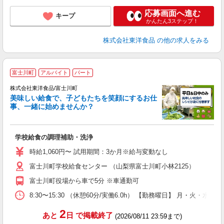
応募画面へ進む
キープ
かんたん3ステップ！
株式会社東洋食品
の他の求人をみる
★
富士川町
アルバイト
パート
上
0
株式会社東洋食品/富士川町
美味しい給食で、子どもたちを笑顔にするお仕
事、一緒に始めませんか？
の
入
夫
学校給食の調理補助・洗浄
躍
煙
時給1,060円〜 試用期間：3か月※給与変動なし
補
富士川町学校給食センター （山梨県富士川町小林2125）
富士川町役場から車で5分 ※車通勤可
8:30〜15:30 （休憩60分/実働6.0h） 【勤務曜日】 月・火
2
あと
日
で掲載終了
(2026/08/11 23:59まで)