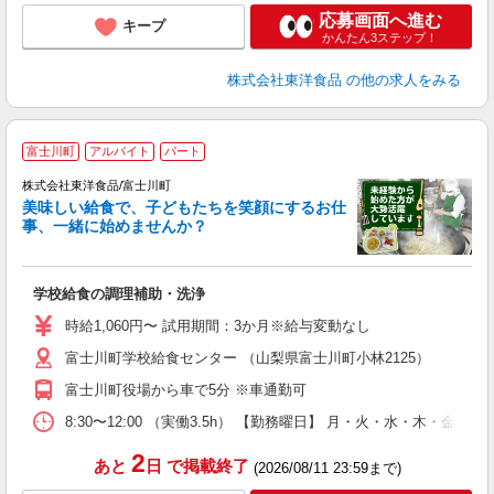
応募画面へ進む
キープ
かんたん3ステップ！
株式会社東洋食品
の他の求人をみる
★
富士川町
アルバイト
パート
上
0
株式会社東洋食品/富士川町
美味しい給食で、子どもたちを笑顔にするお仕
事、一緒に始めませんか？
の
入
夫
学校給食の調理補助・洗浄
躍
K
時給1,060円〜 試用期間：3か月※給与変動なし
社
富士川町学校給食センター （山梨県富士川町小林2125）
富士川町役場から車で5分 ※車通勤可
8:30〜12:00 （実働3.5h） 【勤務曜日】 月・火・水・木・金
2
あと
日
で掲載終了
(2026/08/11 23:59まで)