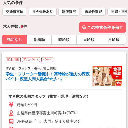
人気の条件
交通費支給
社会保険あり
制服貸与
未経験歓迎
主婦・主
求人件数 :
8
件
この検索条件を保存
指定なし
新着順
時給順
日給順
月給順
富士川町
アルバイト
パート
すき家 フォレストモール富士川店
学生・フリーター活躍中！高時給が魅力の深夜
バイト♪夜型人間大集合*☆彡･.｡
つ
すき家の店舗スタッフ（接客・調理・清掃など）
履
ミ
時給1,500円
～
山梨県南巨摩郡富士川町青柳町973-1
勤
社
JR身延線「市川大門」駅より徒歩34分