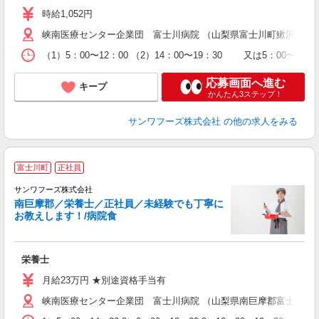
時給1,052円
峡南医療センター企業団 富士川病院 （山梨県富士川町鰍沢340-1
（1）5：00〜12：00 （2）14：00〜19：30 又は5：00〜19：
応募画面へ進む
キープ
かんたん3ステップ！
サンワフーズ株式会社
の他の求人をみる
富士川町
正社員
サンワフーズ株式会社
南巨摩郡／栄養士／正社員／未経験でも丁寧に
お教えします！/病院食
な
栄養士
交
月給23万円 ★別途資格手当有
峡南医療センター企業団 富士川病院 （山梨県南巨摩郡富士川町鰍沢