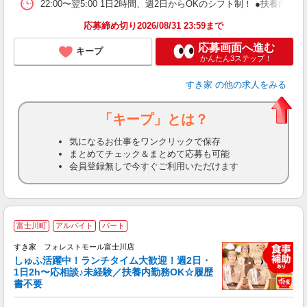
22:00〜翌5:00 1日2時間、週2日からOKのシフト制！ ●扶養内勤務
応募締め切り2026/08/31 23:59まで
応募画面へ進む
キープ
かんたん3ステップ！
すき家
の他の求人をみる
「キープ」とは？
気になるお仕事をワンクリックで保存
まとめてチェック＆まとめて応募も可能
会員登録無しで今すぐご利用いただけます
≪
富士川町
アルバイト
パート
すき家 フォレストモール富士川店
しゅふ活躍中！ランチタイム大歓迎！週2日・
安
1日2h〜応相談♪未経験／扶養内勤務OK☆履歴
書不要
の