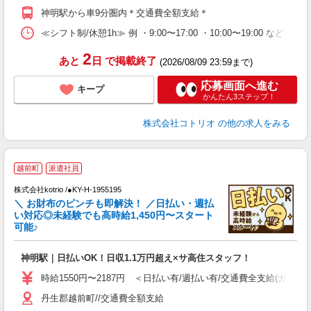
神明駅から車9分圏内＊交通費全額支給＊
≪シフト制/休憩1h≫ 例 ・9:00〜17:00 ・10:00〜19:00 など 
2
あと
日
で掲載終了
(2026/08/09 23:59まで)
応募画面へ進む
キープ
かんたん3ステップ！
株式会社コトリオ
の他の求人をみる
越前町
派遣社員
株式会社kotrio /●KY-H-1955195
女
＼ お財布のピンチも即解決！ ／日払い・週払
ド
い対応◎未経験でも高時給1,450円〜スタート
活
可能♪
ル
自
神明駅｜日払いOK！日収1.1万円超え×サ高住スタッフ！
役
時給1550円〜2187円 ＜日払い有/週払い有/交通費全支給(ガソリ
丹生郡越前町//交通費全額支給