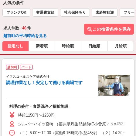
人気の条件
ブランクOK
交通費支給
社会保険あり
未経験歓迎
フリー
求人件数 :
46
件
この検索条件を保存
越前町の平均時給を見る
指定なし
新着順
時給順
日給順
月給順
越前町
パート
イフスコヘルスケア株式会社
調理作業なし！安定して働ける職場です
っ
料理の盛付・食器洗浄／福祉施設
未
（
時給1150円〜1250円
日
シルバーハイツ宮崎 （福井県丹生郡越前町小曽原７５&#8212;３
オ
W
（１）5:00〜12:00（実働6.15時間/休憩45分） （２）14: