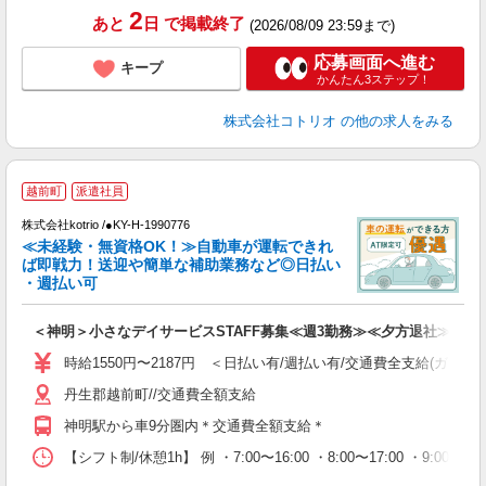
2
あと
日
で掲載終了
(2026/08/09 23:59まで)
応募画面へ進む
キープ
かんたん3ステップ！
株式会社コトリオ
の他の求人をみる
越前町
派遣社員
す
株式会社kotrio /●KY-H-1990776
女
≪未経験・無資格OK！≫自動車が運転できれ
ド
ば即戦力！送迎や簡単な補助業務など◎日払い
活
・週払い可
ル
自
＜神明＞小さなデイサービスSTAFF募集≪週3勤務≫≪夕方退社≫
役
時給1550円〜2187円 ＜日払い有/週払い有/交通費全支給(ガソリ
丹生郡越前町//交通費全額支給
神明駅から車9分圏内＊交通費全額支給＊
【シフト制/休憩1h】 例 ・7:00〜16:00 ・8:00〜17:00 ・9:00〜