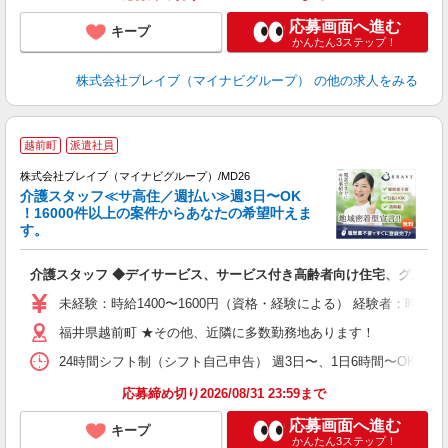
応募画面へ進む
キープ
かんたん3ステップ！
株式会社ブレイブ（マイナビグループ）
の他の求人をみる
越前町
派遣社員
株式会社ブレイブ（マイナビグループ）/MD26
介護スタッフ≪サ高住／週払い≫週3日〜OK
！16000件以上の案件からあなたの希望叶えま
す。
ト
介護スタッフ ◆デイサービス、サービス付き高齢者向け住宅、グルー
入
ー
未経験：時給1400〜1600円（資格・経験による） 経験者：時給1
代
福井県越前町 ★その他、近隣に多数勤務地あります！
O
24時間シフト制（シフト自己申告） 週3日〜、1日6時間〜OK 【勤務
応募締め切り2026/08/31 23:59まで
応募画面へ進む
キープ
かんたん3ステップ！