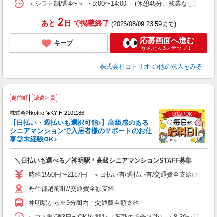
＜シフト制/週4〜＞ ・8:00〜14:00 (休憩45分、残業なし)
2
あと
日
で掲載終了
(2026/08/09 23:59まで)
応募画面へ進む
キープ
かんたん3ステップ！
株式会社コトリオ
の他の求人をみる
越前町
派遣社員
中
株式会社kotrio /●KY-H-2101186
女
【日払い・週払いも選択可能♪】高級感のある
ド
シニアマンションで入居者様のサポートのお仕
活
事◎未経験OK♪
ル
自
＼日払いも選べる／神明駅＊高級シニアマンションSTAFF募集
役
時給1550円〜2187円 ＜日払い有/週払い有/交通費全支給(ガソリ
丹生郡越前町//交通費全額支給
神明駅から車9分圏内＊交通費全額支給＊
シフト制/週3日〜OK/休憩1h（夜勤の場合は2h） ・8:30〜17:30 ・