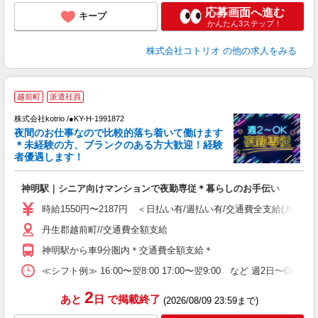
応募画面へ進む
キープ
かんたん3ステップ！
株式会社コトリオ
の他の求人をみる
越前町
派遣社員
す
株式会社kotrio /●KY-H-1991872
女
夜間のお仕事なので比較的落ち着いて働けます
ド
＊未経験の方、ブランクのある方大歓迎！経験
活
者優遇します！
ル
自
神明駅｜シニア向けマンションで夜勤専従＊暮らしのお手伝い
役
時給1550円〜2187円 ＜日払い有/週払い有/交通費全支給(ガソリ
丹生郡越前町//交通費全額支給
神明駅から車9分圏内＊交通費全額支給＊
≪シフト例≫ 16:00〜翌8:00 17:00〜翌9:00 など 週2日〜OK 
2
あと
日
で掲載終了
(2026/08/09 23:59まで)