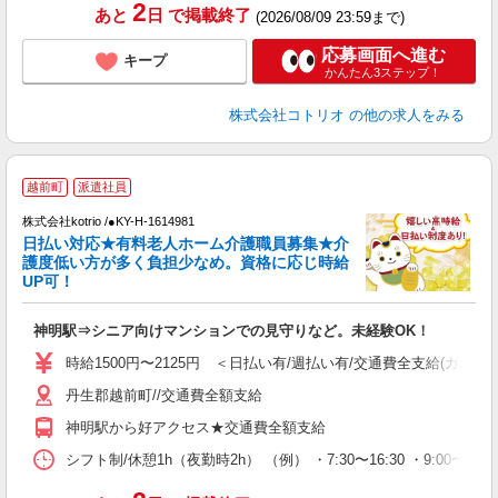
2
あと
日
で掲載終了
(2026/08/09 23:59まで)
応募画面へ進む
キープ
かんたん3ステップ！
株式会社コトリオ
の他の求人をみる
越前町
派遣社員
を
株式会社kotrio /●KY-H-1614981
女
日払い対応★有料老人ホーム介護職員募集★介
ド
護度低い方が多く負担少なめ。資格に応じ時給
活
UP可！
ル
自
神明駅⇒シニア向けマンションでの見守りなど。未経験OK！
役
時給1500円〜2125円 ＜日払い有/週払い有/交通費全支給(ガソリ
丹生郡越前町//交通費全額支給
神明駅から好アクセス★交通費全額支給
シフト制/休憩1h（夜勤時2h） （例） ・7:30〜16:30 ・9:00〜18: