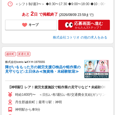
＜シフト制/週3〜＞ ◆8:30〜17:30 ◆9:00〜18:00 ◆10：00〜1
2
あと
日
で掲載終了
(2026/08/09 23:59まで)
応募画面へ進む
キープ
かんたん3ステップ！
株式会社コトリオ
の他の求人をみる
2
越前町
派遣社員
株式会社kotrio /●KY-H-1975555
女
障がいをもった方の就労支援◎検品や軽作業の
ド
見守りなど♪土日休み≪無資格・未経験歓迎≫
活
ル
自
【神明駅】レア！就労支援施設で軽作業の見守りなど＊未経験OK
役
時給1400円〜 ＜日払い有/週払い有/交通費全支給(ガソリン代含む
丹生郡越前町｜最寄り駅：神明
神明駅から車9分