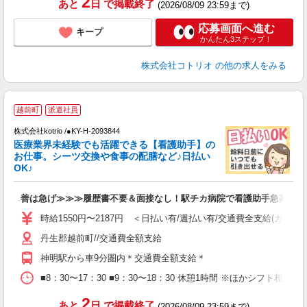
2
あと
日
で掲載終了
(2026/08/09 23:59まで)
応募画面へ進む
キープ
かんたん3ステップ！
株式会社コトリオ
の他の求人をみる
越前町
派遣社員
株式会社kotrio /●KY-H-2093844
女
医療業界未経験でも活躍できる【看護助手】の
ド
お仕事。シーツ交換や食事の配膳など♪日払い
活
OK♪
ル
自
善は急げ≫≫≫履歴書不要＆面接なし！駅チカ病院で看護助手急募
役
時給1550円〜2187円 ＜日払い有/週払い有/交通費全支給(ガソリ
丹生郡越前町//交通費全額支給
神明駅から車9分圏内＊交通費全額支給＊
■8：30〜17：30 ■9：30〜18：30 休憩1時間 ※ほかシフト相談
2
あと
日
で掲載終了
(2026/08/09 23:59まで)