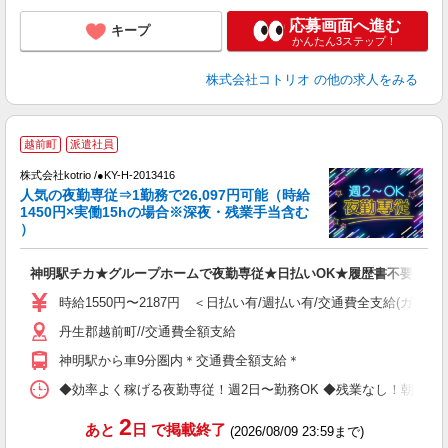
応募画面へ進む
キープ
かんたん3ステップ！
株式会社コトリオ
の他の求人をみる
2
越前町
派遣社員
株式会社kotrio /●KY-H-2013416
女
人気の夜勤専従⇒1勤務で26,097円可能（時給
ド
1450円×実働15hの場合※深夜・残業手当含む
活
）
ル
自
神明駅チカ★グループホームで夜勤専従★日払いOK★履歴書不要
役
時給1550円〜2187円 ＜日払い有/週払い有/交通費全支給(ガソリ
丹生郡越前町//交通費全額支給
神明駅から車9分圏内＊交通費全額支給＊
◆効率よく稼げる夜勤専従！週2日〜勤務OK ◆残業なし！朝にはピタッと
2
あと
日
で掲載終了
(2026/08/09 23:59まで)