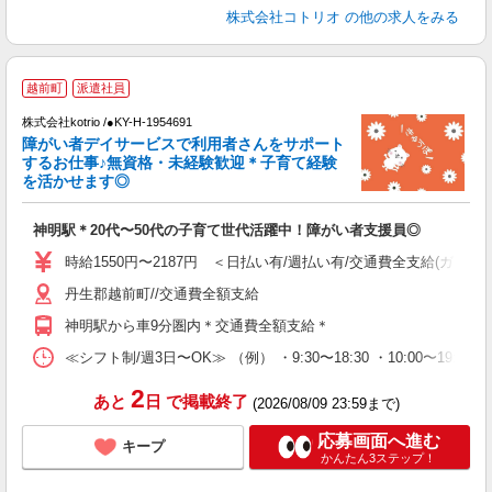
株式会社コトリオ
の他の求人をみる
越前町
派遣社員
お
株式会社kotrio /●KY-H-1954691
女
障がい者デイサービスで利用者さんをサポート
ド
するお仕事♪無資格・未経験歓迎＊子育て経験
活
を活かせます◎
ル
自
神明駅＊20代〜50代の子育て世代活躍中！障がい者支援員◎
役
時給1550円〜2187円 ＜日払い有/週払い有/交通費全支給(ガソリ
丹生郡越前町//交通費全額支給
神明駅から車9分圏内＊交通費全額支給＊
≪シフト制/週3日〜OK≫ （例） ・9:30〜18:30 ・10:00〜19:00
2
あと
日
で掲載終了
(2026/08/09 23:59まで)
応募画面へ進む
キープ
かんたん3ステップ！