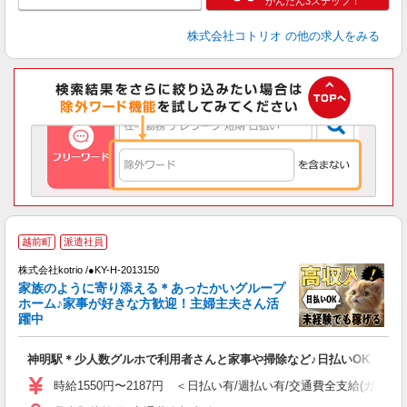
かんたん3ステップ！
株式会社コトリオ
の他の求人をみる
2
越前町
派遣社員
株式会社kotrio /●KY-H-2013150
女
家族のように寄り添える＊あったかいグループ
ド
ホーム♪家事が好きな方歓迎！主婦主夫さん活
活
躍中
ル
自
神明駅＊少人数グルホで利用者さんと家事や掃除など♪日払いOK
役
時給1550円〜2187円 ＜日払い有/週払い有/交通費全支給(ガソリ