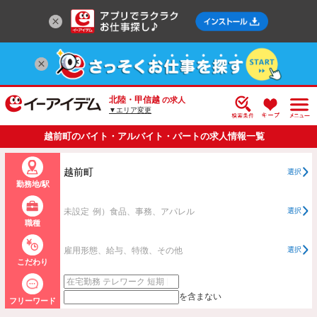
北陸・甲信越
の求人
▼エリア変更
越前町のバイト・アルバイト・パートの求人情報一覧
越前町
選択
勤務地/駅
未設定
例）食品、事務、アパレル
選択
職種
雇用形態、給与、特徴、その他
選択
こだわり
を含まない
フリーワード