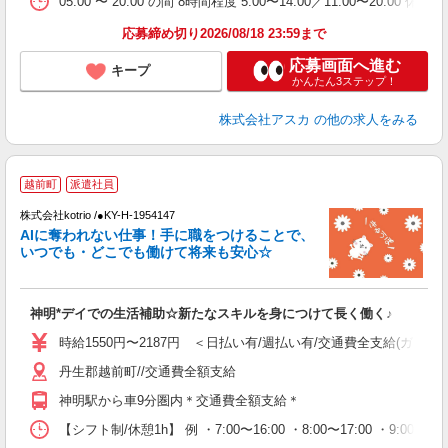
05:00 〜 20:00 の間 8時間程度 5:00〜14:00／11:00〜
応募締め切り2026/08/18 23:59まで
応募画面へ進む
キープ
かんたん3ステップ！
株式会社アスカ
の他の求人をみる
越前町
派遣社員
株式会社kotrio /●KY-H-1954147
女
AIに奪われない仕事！手に職をつけることで、
ド
いつでも・どこでも働けて将来も安心☆
活
ル
自
神明*デイでの生活補助☆新たなスキルを身につけて長く働く♪
役
時給1550円〜2187円 ＜日払い有/週払い有/交通費全支給(ガソリ
丹生郡越前町//交通費全額支給
神明駅から車9分圏内＊交通費全額支給＊
【シフト制/休憩1h】 例 ・7:00〜16:00 ・8:00〜17:00 ・9:00〜