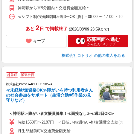
神明駅から車9分圏内＊交通費全額支給＊
≪シフト制/実働8時間≫週3〜OK [例] ・08:00 〜 17:00 ・10:00
2
あと
日
で掲載終了
(2026/08/09 23:59まで)
応募画面へ進む
キープ
かんたん3ステップ！
株式会社コトリオ
の他の求人をみる
越前町
派遣社員
仕
株式会社kotrio /●KY-H-1990574
女
≪未経験/無資格OK≫障がいを持つ利用者さん
ド
の社会参加をサポート（生活介助/軽作業の見
活
守りなど）
ル
自
＜神明駅＞障がい者支援員募集！≪面接なし≫≪週3日OK≫
役
時給1550円〜2187円 ＜日払い有/週払い有/交通費全支給(ガソリ
丹生郡越前町//交通費全額支給