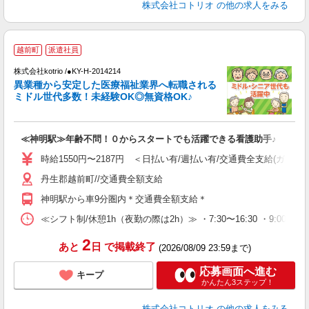
株式会社コトリオ
の他の求人をみる
越前町
派遣社員
募
株式会社kotrio /●KY-H-2014214
女
異業種から安定した医療福祉業界へ転職される
ド
ミドル世代多数！未経験OK◎無資格OK♪
活
ル
自
≪神明駅≫年齢不問！０からスタートでも活躍できる看護助手♪
役
時給1550円〜2187円 ＜日払い有/週払い有/交通費全支給(ガソリ
丹生郡越前町//交通費全額支給
神明駅から車9分圏内＊交通費全額支給＊
≪シフト制/休憩1h（夜勤の際は2h）≫ ・7:30〜16:30 ・9:00〜18
2
あと
日
で掲載終了
(2026/08/09 23:59まで)
応募画面へ進む
キープ
かんたん3ステップ！
株式会社コトリオ
の他の求人をみる