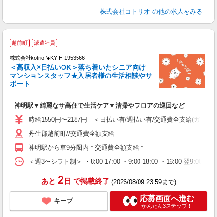
株式会社コトリオ
の他の求人をみる
【
越前町
派遣社員
株式会社kotrio /●KY-H-1953566
女
＜高収入×日払いOK＞落ち着いたシニア向け
ド
マンションスタッフ★入居者様の生活相談やサ
活
ポート
ル
自
神明駅▼綺麗なサ高住で生活ケア▼清掃やフロアの巡回など
役
時給1550円〜2187円 ＜日払い有/週払い有/交通費全支給(ガソリ
丹生郡越前町//交通費全額支給
神明駅から車9分圏内＊交通費全額支給＊
＜週3〜シフト制＞ ・8:00-17:00 ・9:00-18:00 ・16:00-
2
あと
日
で掲載終了
(2026/08/09 23:59まで)
応募画面へ進む
キープ
かんたん3ステップ！