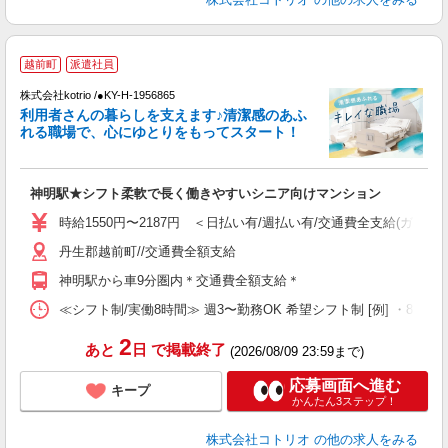
越前町
派遣社員
株式会社kotrio /●KY-H-1956865
女
利用者さんの暮らしを支えます♪清潔感のあふ
ド
れる職場で、心にゆとりをもってスタート！
活
ル
自
神明駅★シフト柔軟で長く働きやすいシニア向けマンション
役
時給1550円〜2187円 ＜日払い有/週払い有/交通費全支給(ガソリ
丹生郡越前町//交通費全額支給
神明駅から車9分圏内＊交通費全額支給＊
≪シフト制/実働8時間≫ 週3〜勤務OK 希望シフト制 [例] ・8:00〜17:
2
あと
日
で掲載終了
(2026/08/09 23:59まで)
応募画面へ進む
キープ
かんたん3ステップ！
株式会社コトリオ
の他の求人をみる