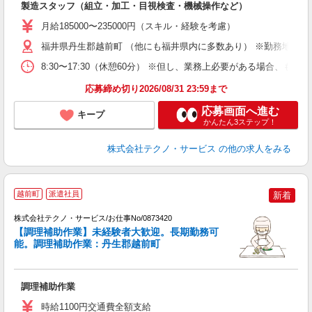
製造スタッフ（組立・加工・目視検査・機械操作など）
未
あ
月給185000〜235000円（スキル・経験を考慮）
遣
福井県丹生郡越前町 （他にも福井県内に多数あり） ※勤務地はご
8:30〜17:30（休憩60分） ※但し、業務上必要がある場合
応募締め切り2026/08/31 23:59まで
応募画面へ進む
キープ
かんたん3ステップ！
株式会社テクノ・サービス
の他の求人をみる
越前町
派遣社員
新着
株式会社テクノ・サービス/お仕事No/0873420
【調理補助作業】未経験者大歓迎。長期勤務可
能。調理補助作業：丹生郡越前町
じ
調理補助作業
履
時給1100円交通費全額支給