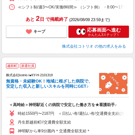
≪シフト制/週3〜OK/実働8時間≫ （シフト例） ・8:00〜17:00
2
あと
日
で掲載終了
(2026/08/09 23:59まで)
応募画面へ進む
キープ
かんたん3ステップ！
株式会社コトリオ
の他の求人をみる
2
越前町
派遣社員
株式会社kotrio /●KY-H-2101319
女
無資格・未経験OK！地域に根ざした病院で、
ド
安定した収入と新しいスキルを同時にGET♪
活
ル
自
＜高時給＞神明駅近くの病院で安定した働き方を★看護助手♪
役
時給1550円〜2187円 ＜日払い有/週払い有/交通費全支給(ガソリ
丹生郡越前町//交通費全額支給
神明駅から車9分圏内＊交通費全額支給＊