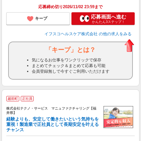
応募締め切り2026/11/02 23:59まで
応募画面へ進む
キープ
かんたん3ステップ！
イフスコヘルスケア株式会社
の他の求人をみる
「キープ」とは？
気になるお仕事をワンクリックで保存
まとめてチェック＆まとめて応募も可能
会員登録無しで今すぐご利用いただけます
越前町
正社員
株式会社テクノ・サービス マニュファクチャリング【福
井県】
経験よりも、安定して働きたいという気持ちを
重視！製造業で正社員として長期安定を叶える
チャンス
く
入