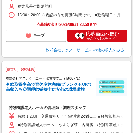
福井県丹生郡越前町
15:00〜20:00 ※表記のうち実働5時間です。 ■勤務曜日：月
応募締め切り2026/08/31 23:59まで
応募画面へ進む
キープ
かんたん3ステップ！
株式会社テクノ・サービス
の他の求人をみる
越前町
契約社員
株式会社アスカクリエート 名古屋支店（jb663771）
有給取得率高で育休産休完備/ブランクもOKで
高収入も◎調理師栄養士に安心の職場環境
面
特別養護老人ホームの調理師・調理スタッフ
入
不
時給 1,200円 交通費あり／全額/片道2km以上 ★経験加算あり★
駅
■特別養護老人ホーム やすらぎ荘 内厨房（特別養護老人ホーム）
り
夕