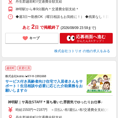
丹生郡越前町//交通費全額支給
神明駅から車9分圏内＊交通費全額支給＊
◆週3日〜勤務OK（曜日相談もお気軽に！） ◆残業なし！日勤のみの勤務もOK 
2
あと
日
で掲載終了
(2026/08/09 23:59まで)
応募画面へ進む
キープ
かんたん3ステップ！
株式会社コトリオ
の他の求人をみる
2
越前町
派遣社員
株式会社kotrio /●KY-H-1991668
サービス付き高齢者向け住宅で入居者さんをサ
女
ポート！生活相談や必要に応じた介助業務をお
ド
願いします☆
活
ル
神明駅｜サ高住STAFF＊落ち着いた雰囲気でゆったりお仕事♪
自
時給1550円〜2187円 ＜日払い有/週払い有/交通費全支給(ガソリ
役
丹生郡越前町//交通費全額支給