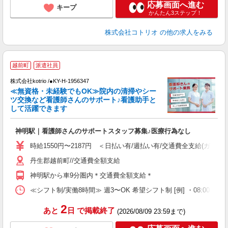
応募画面へ進む
キープ
かんたん3ステップ！
株式会社コトリオ
の他の求人をみる
越前町
派遣社員
株式会社kotrio /●KY-H-1956347
女
≪無資格・未経験でもOK≫院内の清掃やシー
ド
ツ交換など看護師さんのサポート♪看護助手と
活
して活躍できます
ル
自
神明駅｜看護師さんのサポートスタッフ募集♪医療行為なし
役
時給1550円〜2187円 ＜日払い有/週払い有/交通費全支給(ガソリ
丹生郡越前町//交通費全額支給
神明駅から車9分圏内＊交通費全額支給＊
≪シフト制/実働8時間≫ 週3〜OK 希望シフト制 [例] ・08:00 〜 17:0
2
あと
日
で掲載終了
(2026/08/09 23:59まで)