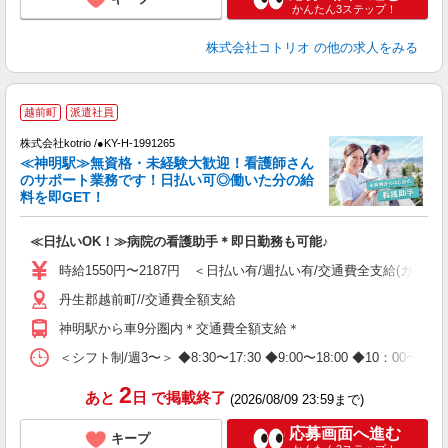
かんたん3ステップ！
株式会社コトリオ
の他の求人をみる
越前町
派遣社員
株式会社kotrio /●KY-H-1991265
≪神明駅≫無資格・未経験大歓迎！看護師さん
女
のサポート業務です！日払い可◎働いた分の給
ド
料を即GET！
活
ル
≪日払いOK！≫病院の看護助手＊即日勤務も可能♪
自
時給1550円〜2187円 ＜日払い有/週払い有/交通費全支給(ガソリ
役
丹生郡越前町//交通費全額支給
神明駅から車9分圏内＊交通費全額支給＊
＜シフト制/週3〜＞ ◆8:30〜17:30 ◆9:00〜18:00 ◆10：00
2
あと
日
で掲載終了
(2026/08/09 23:59まで)
応募画面へ進む
キープ