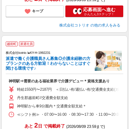
応募画面へ進む
キープ
かんたん3ステップ！
株式会社コトリオ
の他の求人をみる
越前町
派遣社員
交
円
株式会社kotrio /●KY-H-1992231
派遣で働く介護職員さん募集◎介護未経験の方
女
ブランクのある方歓迎！わからないことはすぐ
ド
聞ける環境です♪
活
ル
神明駅⇒需要のある福祉業界で介護デビュー＊資格支援あり
自
時給1550円〜2187円 ＜日払い有/週払い有/交通費全支給(ガソリ
役
丹生郡越前町//交通費全額支給
神明駅から車9分圏内＊交通費全額支給＊
≪シフト例≫ ・07:00〜16:00 ・08:30〜17:30 ・11:00〜20:00
2
あと
日
で掲載終了
(2026/08/09 23:59まで)