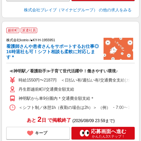
株式会社ブレイブ（マイナビグループ）
の他の求人をみる
越前町
派遣社員
株式会社kotrio /●KY-H-1955951
女
看護師さんや患者さんをサポートするお仕事◎
ド
16時退社も可！シフト相談も柔軟に対応しま
活
す＊
ル
自
≪神明駅／看護助手≫子育て世代活躍中！働きやすい環境♪
役
時給1550円〜2187円 ＜日払い有/週払い有/交通費全支給(ガソリ
丹生郡越前町//交通費全額支給
神明駅から車9分圏内＊交通費全額支給＊
＜シフト制／休憩1h（夜勤の場合は2h）＞ （例） ・7:00〜16:00 ・
2
あと
日
で掲載終了
(2026/08/09 23:59まで)
応募画面へ進む
キープ
かんたん3ステップ！