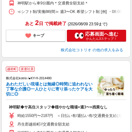
神明駅から車9分圏内＊交通費全額支給＊
≪シフト制/実働8時間≫ 週3〜OK 希望シフト制 [例] ・08:00 〜 17:0
2
あと
日
で掲載終了
(2026/08/09 23:59まで)
応募画面へ進む
キープ
かんたん3ステップ！
株式会社コトリオ
の他の求人をみる
2
越前町
派遣社員
株式会社kotrio /●KY-H-2014480
女
あわただしい現場とは無縁◎時間に追われない
ド
丁寧な介護◎一人ひとりに寄り添ったケアを大
活
切に◎
ル
自
神明駅◆サ高住スタッフ◆穏やかな職場×週3〜×残業なし
役
時給1550円〜2187円 ＜日払い有/週払い有/交通費全支給(ガソリ
丹生郡越前町//交通費全額支給