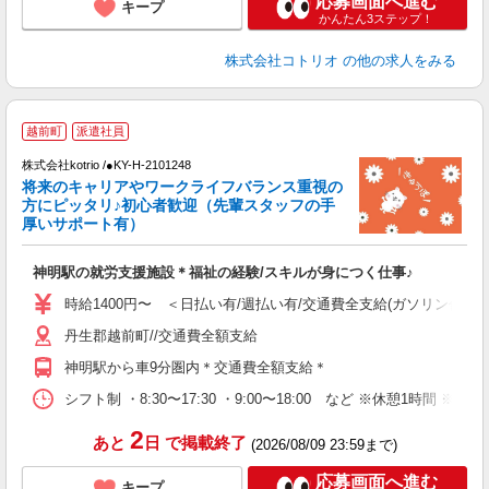
応募画面へ進む
キープ
かんたん3ステップ！
株式会社コトリオ
の他の求人をみる
2
越前町
派遣社員
株式会社kotrio /●KY-H-2101248
将来のキャリアやワークライフバランス重視の
女
方にピッタリ♪初心者歓迎（先輩スタッフの手
ド
厚いサポート有）
活
ル
神明駅の就労支援施設＊福祉の経験/スキルが身につく仕事♪
自
時給1400円〜 ＜日払い有/週払い有/交通費全支給(ガソリン代含む
役
丹生郡越前町//交通費全額支給
神明駅から車9分圏内＊交通費全額支給＊
シフト制 ・8:30〜17:30 ・9:00〜18:00 など ※休憩1時間 ※
2
あと
日
で掲載終了
(2026/08/09 23:59まで)
応募画面へ進む
キープ