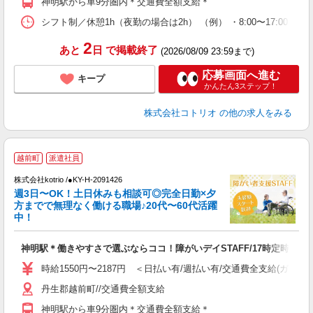
神明駅から車9分圏内＊交通費全額支給＊
シフト制／休憩1h（夜勤の場合は2h） （例） ・8:00〜17:00 ・9:0
2
あと
日
で掲載終了
(2026/08/09 23:59まで)
応募画面へ進む
キープ
かんたん3ステップ！
株式会社コトリオ
の他の求人をみる
越前町
派遣社員
は
株式会社kotrio /●KY-H-2091426
女
週3日〜OK！土日休みも相談可◎完全日勤×夕
ド
方までで無理なく働ける職場♪20代〜60代活躍
活
中！
ル
自
神明駅＊働きやすさで選ぶならココ！障がいデイSTAFF/17時定時
役
時給1550円〜2187円 ＜日払い有/週払い有/交通費全支給(ガソリ
丹生郡越前町//交通費全額支給
神明駅から車9分圏内＊交通費全額支給＊