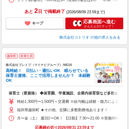
2
あと
日
で掲載終了
(2026/08/09 23:59まで)
応募画面へ進む
キープ
かんたん3ステップ！
株式会社コトリオ
の他の求人をみる
越前町
派遣社員
株式会社ブレイブ（マイナビグループ）/MD26
高時給！ 日払い・週払いOK 眠らせている
保育士資格、ここで活用しませんか？ 未経験
OK
■
N
保育士（要資格） ◆保育園、学童施設、企業内保育室など多数あり
フ
シ
時給1,300円〜1,500円＋交通費 ※給与幅は経験・能力による 
福井県越前町 ★その他、近隣に多数勤務地あります！
月〜金（土） 週3日〜OK！ 【日勤】7:30〜21:00 ※実働8時間
応募締め切り2026/08/31 23:59まで