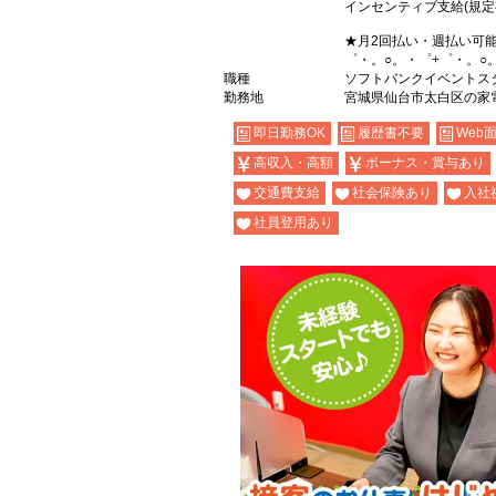
インセンティブ支給(規定
★月2回払い・週払い可
゜・。○。・゜+゜・。○
職種
ソフトバンクイベントス
勤務地
宮城県仙台市太白区の家
即日勤務OK
履歴書不要
Web
高収入・高額
ボーナス・賞与あり
交通費支給
社会保険あり
入社
社員登用あり