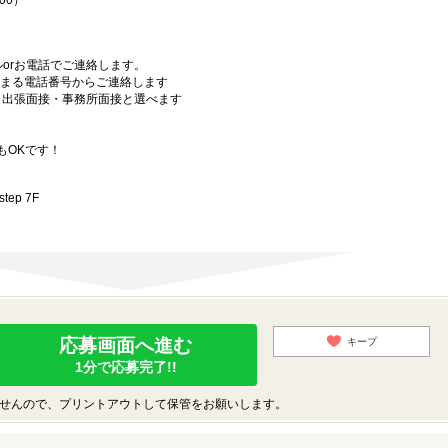
00）
orお電話でご連絡します。
始まる電話番号からご連絡します
）・出張面接・事務所面接と選べます
もOKです！
ep 7F
応募画面へ進む
キープ
1分で応募完了!!
せんので、プリントアウトして保管をお願いします。