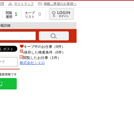
質問
サイトマップ
掲載ご希望のお客様へ
閲覧
キープ
1
0
履歴
リスト
ログイン
情報詳細
キープ中のお仕事（0件）
保存した検索条件（
0
件）
閲覧したお仕事（1件）
ープ
株式会社シエロ
の最新情報です
む