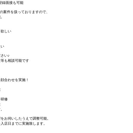
登録面接も可能
以上の案件を扱っておりますので、
能。
て欲しい
良い
さい♪
短等も相談可能です
お顔合わせを実施！
席
ス研修
後
す。
望をお伺いしたうえで調整可能。
を入店日までに実施致します。