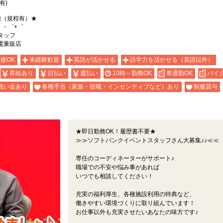
有)
能（規程有）★
。・゜+゜
タッフ
電量販店
面接OK
未経験歓迎
英語が活かせる
語学力を活かせる（英語以外）
昇給あり
日払い
週払い
10時～勤務OK
車通勤OK
バイ
祝い金あり
各種手当（家族・役職・インセンティブなど）あり
制服貸与
★即日勤務OK！履歴書不要★
≫≫ソフトバンクイベントスタッフさん大募集♪♪≪≪
専任のコーディネーターがサポート♪
職場での不安や悩み事があれば
いつでも相談してください！
充実の福利厚生、各種施設利用の特典など、
働きやすい環境づくりに取り組んでいます！
お仕事以外も充実させたいあなたの味方です♪