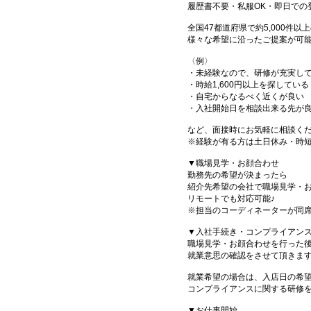
履歴書不要・私服OK・即日での
全国47都道府県で約5,000件
様々な希望に沿ったご提案が可
〈例〉
・未経験なので、研修が充実し
・時給1,600円以上を探している
・自宅からなるべく近くが良い
・入社開始日を相談出来る先が
など、面接時にお気軽に相談くだ
※経験が有る方は土日休み・時
▼職場見学・お顔合わせ
勤務先の希望が決まったら
紹介先希望の会社で職場見学・
リモートでも対応可能♪
※担当のコーディネーターが同
▼入社手続き・コンプライアン
職場見学・お顔合わせを行った
就業意思の確認をさせて頂きま
就業希望の場合は、入店日の希
コンプライアンスに関する研修
▼お仕事開始