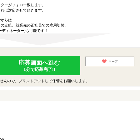
ーターがフォロー致します。
あれば対応させて頂きます。
でからは
当の支給、就業先の正社員での雇用切替、
ーディネーター)も可能です！
応募画面へ進む
キープ
1分で応募完了!!
せんので、プリントアウトして保管をお願いします。
♪