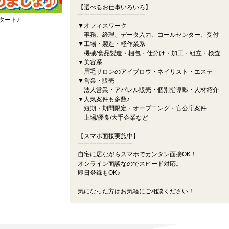
【選べるお仕事いろいろ】
￣￣￣￣￣￣￣￣￣￣￣
タート♪
▼オフィスワーク
事務、経理、データ入力、コールセンター、受付
▼工場・製造・軽作業系
機械/食品製造・梱包・仕分け・加工・組立・検査
▼美容系
眉毛サロンのアイブロウ・ネイリスト・エステ
▼営業・販売
法人営業・アパレル販売・個別指導塾・人材紹介
▼人気案件も多数♪
短期・期間限定・オープニング・官公庁案件
上場/優良/大手企業など
【スマホ面接実施中】
￣￣￣￣￣￣￣￣￣
自宅に居ながらスマホでカンタン面接OK！
オンライン面談なのでスピード対応。
即日登録もOK♪
気になった方はお気軽にご相談ください！