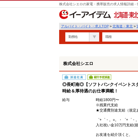
株式会社シエロの家電・携帯販売の求人情報詳細 -
遣
北海道・東北
アルバイト・バイト・求人TOP
>
北海道・東北
>
勤務地
職種
株式会社シエロ
派遣社員
紹介予定派遣
◎長町南◎【ソフトバンクイベントスタ
時給＆厚待遇のお仕事満載！
給与
時給1800円〜
※残業代支給
★交通費別途支給（規定
゜+゜・。○。・゜+゜・
入社祝い金10万円支給(規
お友達を紹介頂くと,