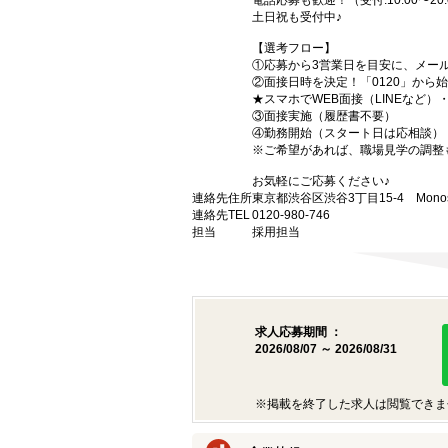
電話応募も歓迎！（受付:10:00〜20:
土日祝も受付中♪
【選考フロー】
①応募から3営業日を目安に、メール
②面接日時を決定！「0120」から
★スマホでWEB面接（LINEなど
③面接実施（履歴書不要）
④勤務開始（スタート日は応相談）
※ご希望があれば、職場見学の調整
お気軽にご応募ください♪
連絡先住所
東京都渋谷区渋谷3丁目15-4 Monost
連絡先TEL
0120-980-746
担当
採用担当
求人応募期間 ：
2026/08/07 ～ 2026/08/31
※掲載を終了した求人は閲覧できま