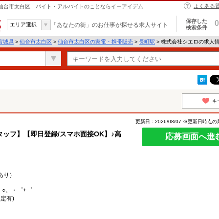
よくある
 仙台市太白区｜バイト・アルバイトのことならイーアイデム
保存した
0
エリア選択
「あなたの街」のお仕事が探せる求人サイト
検索条件
宮城県
>
仙台市太白区
>
仙台市太白区の家電・携帯販売
>
長町駅
> 株式会社シエロの求人
キ
更新日：2026/08/07 ※更新日時点
ッフ】【即日登録/スマホ面接OK】♪高
応募画面へ進
あり）
。○。・゜+゜
定有)