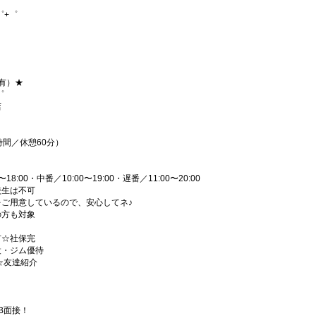
゜+゜
有）★
゜
店
8時間／休憩60分）
:00・中番／10:00〜19:00・遅番／11:00〜20:00
校生は不可
ご用意しているので、安心してネ♪
の方も対象
有☆社保完
設・ジム優待
☆友達紹介
B面接！