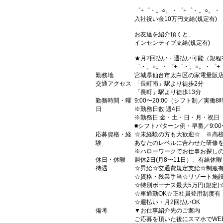
゜+゜・。○。・゜+゜・。○。・
入社祝い金10万円支給(規定有)
お友達を紹介頂くと,
インセンティブ支給(規定有)
★月2回払い・週払い可能（規程
゜・。○。・゜+゜・。○。・゜+
勤務地
宮城県仙台市太白区の家電量販
交通アクセス
「長町南」駅より徒歩2分
「長町」駅より徒歩13分
勤務時間・曜
9:00〜20:00（シフト制／実働
日
※勤務日数:週4日
※勤務日:金・土・日・月・祝日
■シフトパターン例・早番／9:00〜18
応募資格・経
☆未経験の方も大歓迎☆ ※高
験
あなたのレベルに合わせた研修を
※ハローワークでお仕事お探し
休日・休暇
週休2日(月8〜11日）、有給休暇
待遇
☆昇給☆交通費規定支給☆制服
☆資格・残業手当☆リゾート施
☆特別ボーナス最大5万円(規定)
☆車通勤OK☆正社員登用制度有
☆週払い・月2回払いOK
備考
▼お仕事紹介先のご案内
ご応募を頂いた後にスマホでWE