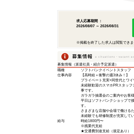
求人応募期間 ：
2026/08/07 ～ 2026/08/31
※掲載を終了した求人は閲覧できま
募集情報（派遣社員・紹介予定派遣）
職種
ソフトバンクイベントスタッフ
仕事内容
【高時給＋衝撃の週3休み！】
プライベート充実×同世代とワイ
未経験歓迎のスマホPRスタッ
事です。
ガラガラ抽選会のご案内やお客
平日はソフトバンクショップで
す。
さまざまな店舗や会場で働ける
未経験でも研修制度が充実して
給与
時給1800円〜
※残業代支給
★交通費別途支給（規定あり）