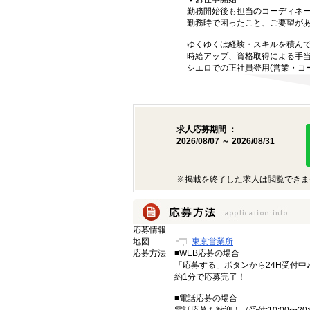
勤務開始後も担当のコーディネ
勤務時で困ったこと、ご要望が
ゆくゆくは経験・スキルを積ん
時給アップ、資格取得による手
シエロでの正社員登用(営業・コ
求人応募期間 ：
2026/08/07 ～ 2026/08/31
※掲載を終了した求人は閲覧できま
応募情報
地図
東京営業所
応募方法
■WEB応募の場合
「応募する」ボタンから24H受付中
約1分で応募完了！
■電話応募の場合