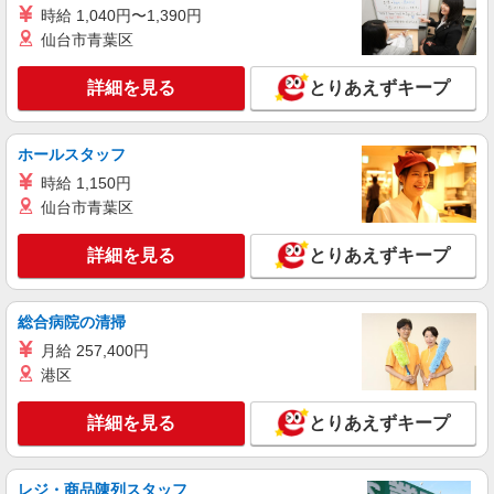
時給 1,040円〜1,390円
＊暮らしのお手伝い
仙台市青葉区
時給1350円〜2062円 ＜日払い有/週払い有/交
通費全支給(ガソリン代含む)＞
詳細を見る
とりあえずキープ
いわき市 ≪最寄駅≫いわき駅
詳細を見る
キープ
ホールスタッフ
時給 1,150円
NEW
派遣社員
仙台市青葉区
株式会社kotrio /●SD-H-1975175
いわき市｜日払いOK！日収1万円超え×サ高
詳細を見る
とりあえずキープ
住スタッフ！
時給1350円〜2062円 ＜日払い有/週払い有/交
通費全支給(ガソリン代含む)＞
総合病院の清掃
いわき市 ≪最寄駅≫いわき駅
月給 257,400円
港区
詳細を見る
キープ
詳細を見る
とりあえずキープ
NEW
派遣社員
株式会社kotrio /●SD-H-1909131
いわき市▼綺麗なサ高住で生活ケア▼清掃や
レジ・商品陳列スタッフ