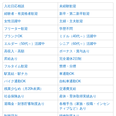
入社日応相談
未経験歓迎
経験者・有資格者歓迎
新卒・第二新卒歓迎
女性活躍中
主婦・主夫歓迎
フリーター歓迎
学歴不問
ブランクOK
ミドル（40代～）活躍中
エルダー（50代～）活躍中
シニア（60代～）活躍中
高収入・高額
ボーナス・賞与あり
昇給あり
完全週休2日制
フルタイム歓迎
禁煙・分煙
駅直結・駅チカ
車通勤OK
バイク通勤OK
自転車通勤OK
残業少なめ（月20h未満）
交通費支給
社会保険あり
産休・育休取得実績あり
退職金・財形貯蓄制度あり
各種手当（家族・役職・インセン
ティブなど）あり
制服貸与
研修制度あり