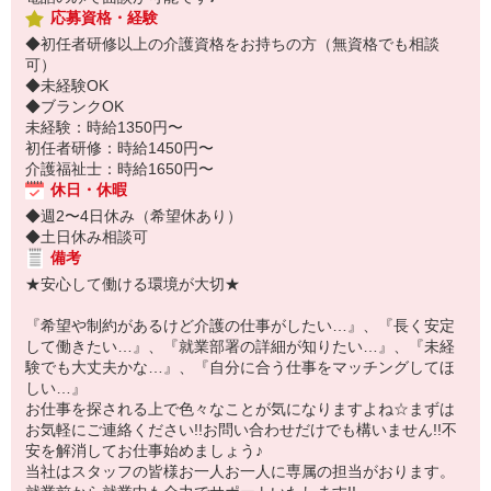
応募資格・経験
◆初任者研修以上の介護資格をお持ちの方（無資格でも相談
可）
◆未経験OK
◆ブランクOK
未経験：時給1350円〜
初任者研修：時給1450円〜
介護福祉士：時給1650円〜
休日・休暇
◆週2〜4日休み（希望休あり）
◆土日休み相談可
備考
★安心して働ける環境が大切★
『希望や制約があるけど介護の仕事がしたい…』、『長く安定
して働きたい…』、『就業部署の詳細が知りたい…』、『未経
験でも大丈夫かな…』、『自分に合う仕事をマッチングしてほ
しい…』
お仕事を探される上で色々なことが気になりますよね☆まずは
お気軽にご連絡ください!!お問い合わせだけでも構いません!!不
安を解消してお仕事始めましょう♪
当社はスタッフの皆様お一人お一人に専属の担当がおります。