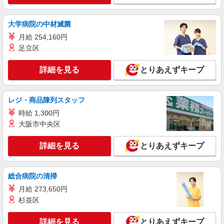
時給1350円〜2062円 ＜日払い有/週払い有/交
通費全支給(ガソリン代含む)＞
大学病院の中材滅菌
いわき市 ≪最寄駅≫いわき駅
月給 254,160円
足立区
詳細を見る
キープ
NEW
詳細を見る
とりあえずキープ
派遣社員
株式会社kotrio /●SD-H-2066292
≪いわき市≫日勤のみ＆残業ナシ！お迎えに
レジ・商品陳列スタッフ
間に合うデイサービス
時給 1,300円
時給1350円〜2062円 ＜日払い有/週払い有/交
大阪市中央区
通費全支給(ガソリン代含む)＞
いわき市 ≪最寄駅≫いわき駅
詳細を見る
とりあえずキープ
詳細を見る
キープ
総合病院の清掃
NEW
派遣社員
月給 273,650円
株式会社kotrio /●SD-H-1701636
杉並区
≪いわき市≫綺麗な高齢者マンションの見守
りSTAFF＊
詳細を見る
とりあえずキープ