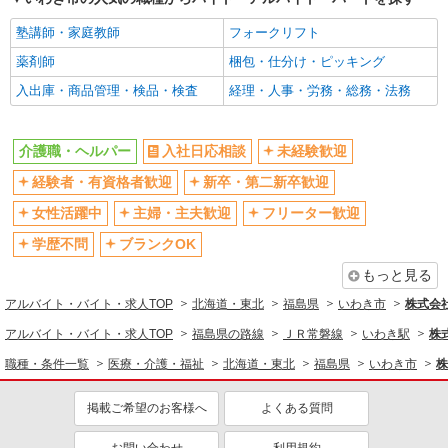
塾講師・家庭教師
フォークリフト
薬剤師
梱包・仕分け・ピッキング
入出庫・商品管理・検品・検査
経理・人事・労務・総務・法務
介護職・ヘルパー
入社日応相談
未経験歓迎
経験者・有資格者歓迎
新卒・第二新卒歓迎
女性活躍中
主婦・主夫歓迎
フリーター歓迎
学歴不問
ブランクOK
もっと見る
アルバイト・バイト・求人TOP
北海道・東北
福島県
いわき市
株式会社k
アルバイト・バイト・求人TOP
福島県の路線
ＪＲ常磐線
いわき駅
株式
職種・条件一覧
医療・介護・福祉
北海道・東北
福島県
いわき市
株
掲載ご希望のお客様へ
よくある質問