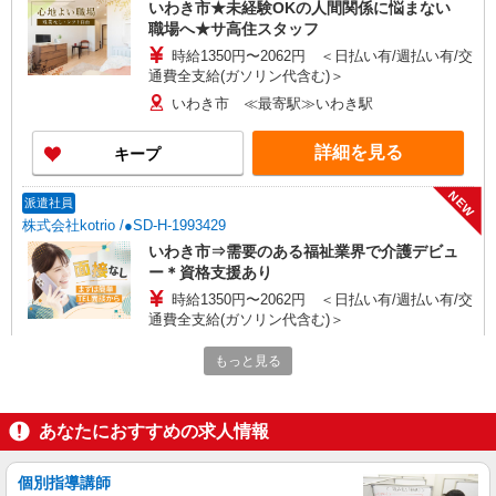
いわき市★未経験OKの人間関係に悩まない
職場へ★サ高住スタッフ
時給1350円〜2062円 ＜日払い有/週払い有/交
通費全支給(ガソリン代含む)＞
いわき市 ≪最寄駅≫いわき駅
詳細を見る
キープ
NEW
派遣社員
株式会社kotrio /●SD-H-1993429
いわき市⇒需要のある福祉業界で介護デビュ
ー＊資格支援あり
時給1350円〜2062円 ＜日払い有/週払い有/交
通費全支給(ガソリン代含む)＞
いわき市 ≪最寄駅≫いわき駅
もっと見る
詳細を見る
キープ
あなたにおすすめの求人情報
NEW
派遣社員
株式会社kotrio /●SD-H-1993229
個別指導講師
いわき市｜シニア向けマンションで夜勤専従