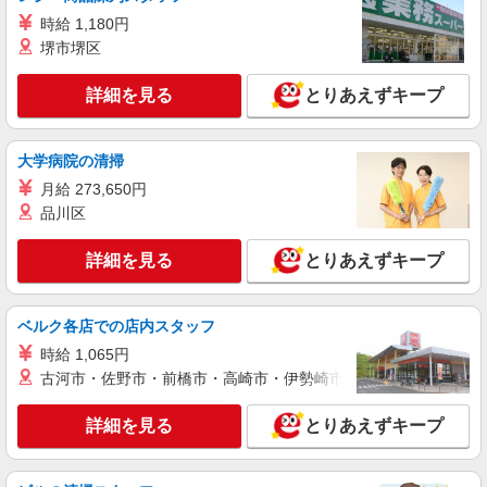
フロアの巡回など
時給 1,180円
時給1350円〜2062円 ＜日払い有/週払い有/交
堺市堺区
通費全支給(ガソリン代含む)＞
いわき市 ≪最寄駅≫いわき駅
詳細を見る
とりあえずキープ
詳細を見る
キープ
大学病院の清掃
NEW
派遣社員
月給 273,650円
株式会社kotrio /●SD-H-1975323
品川区
いわき市｜小さなグループホームで家事や生
活のサポート！
詳細を見る
とりあえずキープ
時給1350円〜2062円 ＜日払い有/週払い有/交
通費全支給(ガソリン代含む)＞
いわき市 ≪最寄駅≫いわき駅
ベルク各店での店内スタッフ
時給 1,065円
詳細を見る
キープ
古河市・佐野市・前橋市・高崎市・伊勢崎市・太田市・館林市・
NEW
派遣社員
詳細を見る
とりあえずキープ
株式会社kotrio /●SD-H-1983826
<いわき市>高時給&シフト柔軟でいいとこ取