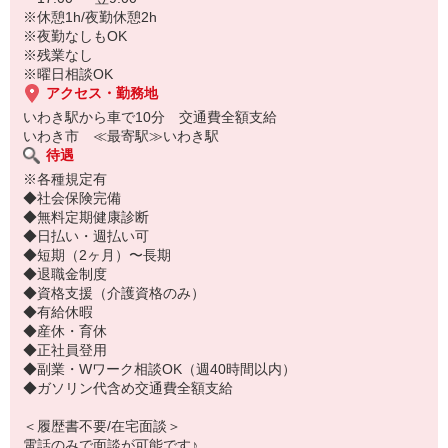
※休憩1h/夜勤休憩2h
※夜勤なしもOK
※残業なし
※曜日相談OK
アクセス・勤務地
いわき駅から車で10分 交通費全額支給
いわき市 ≪最寄駅≫いわき駅
待遇
※各種規定有
◆社会保険完備
◆無料定期健康診断
◆日払い・週払い可
◆短期（2ヶ月）〜長期
◆退職金制度
◆資格支援（介護資格のみ）
◆有給休暇
◆産休・育休
◆正社員登用
◆副業・Wワーク相談OK（週40時間以内）
◆ガソリン代含め交通費全額支給
＜履歴書不要/在宅面談＞
電話のみで面談が可能です♪