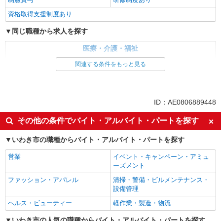
資格取得支援制度あり
同じ職種から求人を探す
医療・介護・福祉
介護職・ヘルパー
関連する条件をもっと見る
同じ特徴から求人を探す
未経験歓迎
ミドル（40代～）活躍中
ID：AE0806889448
ボーナス・賞与あり
車通勤OK
その他の条件でバイト・アルバイト・パートを探す
交通費支給
社会保険あり
いわき市の職種からバイト・アルバイト・パートを探す
産休・育休取得実績あり
営業
イベント・キャンペーン・アミュ
ーズメント
ファッション・アパレル
清掃・警備・ビルメンテナンス・
設備管理
ヘルス・ビューティー
軽作業・製造・物流
いわき市の人気の職種からバイト・アルバイト・パートを探す