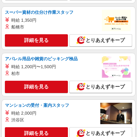
時給1350円〜2062円 ＜日払い有/週払い有/交
通費全支給(ガソリン代含む)＞
スーパー資材の仕分け作業スタッフ
いわき市 ≪最寄駅≫いわき駅
時給 1,350円
船橋市
詳細を見る
キープ
詳細を見る
とりあえずキープ
NEW
派遣社員
株式会社kotrio /●SD-H-2001786
アパレル用品や雑貨のピッキング検品
活動支援メインで負担少なめ＊障がい者デイ
サービスの支援員＊
時給 1,200円〜1,500円
時給1350円〜2062円 ＜日払い有/週払い有/交
柏市
通費全支給(ガソリン代含む)＞
いわき市 ≪最寄駅≫いわき駅
詳細を見る
とりあえずキープ
詳細を見る
キープ
マンションの受付・案内スタッフ
NEW
時給 2,000円
派遣社員
株式会社kotrio /●SD-H-1975286
渋谷区
いわき市★シフト柔軟で長く働きやすいシニ
ア向けマンション
詳細を見る
とりあえずキープ