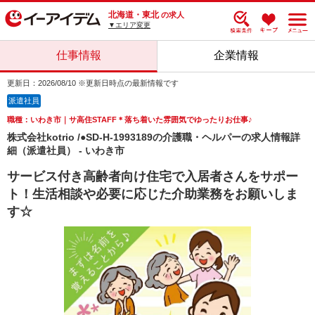
北海道・東北
の求人
▼エリア変更
仕事情報
企業情報
更新日：2026/08/10 ※更新日時点の最新情報です
派遣社員
職種：いわき市｜サ高住STAFF＊落ち着いた雰囲気でゆったりお仕事♪
株式会社kotrio /●SD-H-1993189の介護職・ヘルパーの求人情報詳
細（派遣社員） - いわき市
サービス付き高齢者向け住宅で入居者さんをサポー
ト！生活相談や必要に応じた介助業務をお願いしま
す☆