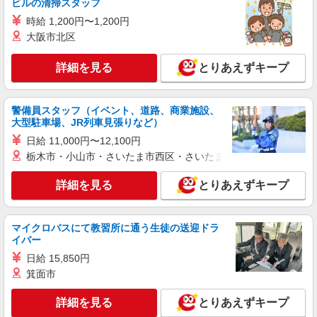
り♪サ高住の補助STAFF
ビルの清掃スタッフ
時給1350円〜2062円 ＜日払い有/週払い有/交
時給 1,200円〜1,200円
通費全支給(ガソリン代含む)＞
大阪市北区
いわき市 ≪最寄駅≫いわき駅
詳細を見る
とりあえずキープ
詳細を見る
キープ
NEW
警備員スタッフ（イベント、道路、商業施設、
派遣社員
大型駐車場、JR列車見張りなど）
株式会社kotrio /●SD-H-2066626
日給 11,000円〜12,100円
いわき市＊年齢不問◎未経験から安定した業
栃木市・小山市・さいたま市西区・さいたま市岩槻区・久喜市・
界へ＊サ高住
時給1350円〜2062円 ＜日払い有/週払い有/交
詳細を見る
とりあえずキープ
通費全支給(ガソリン代含む)＞
いわき市 ≪最寄駅≫いわき駅
マイクロバスにて教習所に通う生徒の送迎ドラ
詳細を見る
キープ
イバー
日給 15,850円
NEW
派遣社員
箕面市
株式会社kotrio /●SD-H-2066499
タイパ最強！希望の働き方が叶う有料住宅の
詳細を見る
とりあえずキープ
スタッフ★＠いわき市