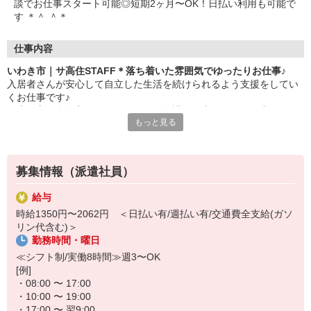
談でお仕事スタート可能◎短期2ヶ月〜OK！日払い利用も可能で
す ＊＾ ＾＊
仕事内容
いわき市｜サ高住STAFF＊落ち着いた雰囲気でゆったりお仕事♪
入居者さんが安心して自立した生活を続けられるよう支援をしてい
くお仕事です♪
健康な方が多数入居しているため、介護経験者からも人気◎
もっと見る
▼主なお仕事内容
・安否確認・見守り
体調や様子の変化がないかのチェック
募集情報（派遣社員）
・生活相談・対応
日常生活に関するお困りごと、生活上の悩み、必要に応じた生活介
給与
助
時給1350円〜2062円 ＜日払い有/週払い有/交通費全支給(ガソ
・生活支援サービス
リン代含む)＞
食事の配膳・下膳、共用部の簡単な清掃 など
勤務時間・曜日
スタッフの負担も軽く人気の施設です＊
≪シフト制/実働8時間≫週3〜OK
ゆったりとした環境の中で一緒に働いてみませんか？
[例]
・08:00 〜 17:00
短期2ヶ月〜のお試し勤務も可能です！
・10:00 〜 19:00
わからないことは専任のコーディネーターにご相談ください★
・17:00 〜 翌9:00