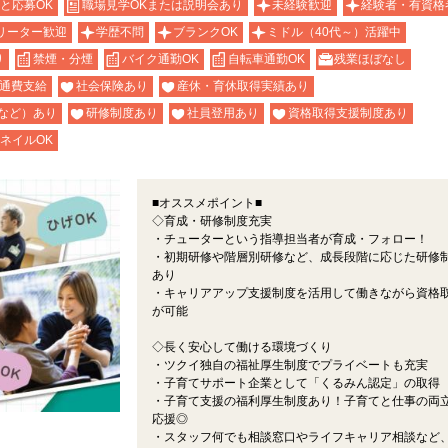
と応募OK
職場見学OKまたは説明会あり
未経験歓迎
経験者・有資格
リーター歓迎
学歴不問
ブランクOK
ミドル（40代～）活躍中
り
禁煙・分煙
バイク通勤OK
自転車通勤OK
残業ほぼなし
通費支給
社会保険あり
産休・育休取得実績あり
など）あり
研修制度あり
社員登用あり
資格取得支援制度あり
ネイルOK
■オススメポイント■
◇育成・研修制度充実
・チューターという指導担当者が育成・フォロー！
・初期研修や階層別研修など、成長段階に応じた研修
あり
・キャリアアップ支援制度を活用して働きながら資格
が可能
◇長く安心して働ける環境づくり
・ツクイ独自の福祉厚生制度でプライベートも充実
・子育てサポート企業として「くるみん認定」の取得
・子育て支援の福利厚生制度あり！子育てと仕事の両
応援◎
・スタッフ何でも相談窓口やライフキャリア相談など