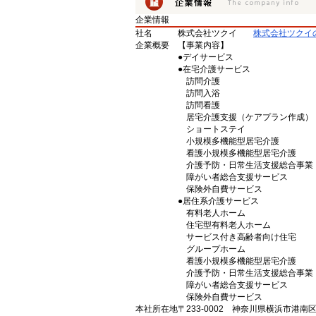
企業情報
社名
株式会社ツクイ
株式会社ツクイ
企業概要
【事業内容】
●デイサービス
●在宅介護サービス
訪問介護
訪問入浴
訪問看護
居宅介護支援（ケアプラン作成）
ショートステイ
小規模多機能型居宅介護
看護小規模多機能型居宅介護
介護予防・日常生活支援総合事業
障がい者総合支援サービス
保険外自費サービス
●居住系介護サービス
有料老人ホーム
住宅型有料老人ホーム
サービス付き高齢者向け住宅
グループホーム
看護小規模多機能型居宅介護
介護予防・日常生活支援総合事業
障がい者総合支援サービス
保険外自費サービス
本社所在地
〒233-0002 神奈川県横浜市港南