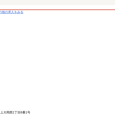
の他の求人をみる
区上大岡西1丁目6番1号