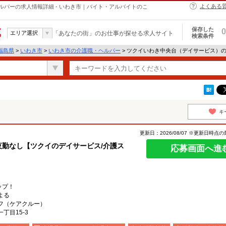
よくある
パーの求人情報詳細 - いわき市｜バイト・アルバイトのこ
保存した
0
エリア選択
「あなたの街」のお仕事が探せる求人サイト
検索条件
福島県
>
いわき市
>
いわき市の介護職・ヘルパー
> ツクイいわき中央台（デイサービス）
キ
更新日：2026/08/07 ※更新日時点
夜勤なし【ツクイのデイサービス/介護ス
応募画面へ進
ップ！
よる
フ（ケアクルー）
丁目15-3