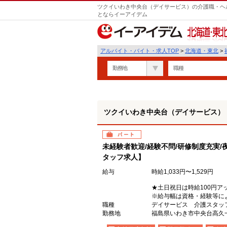
ツクイいわき中央台（デイサービス）の介護職・ヘル
とならイーアイデム
北海道・東北
アルバイト・バイト・求人TOP
>
北海道・東北
>
勤務地
職種
ツクイいわき中央台（デイサービス）
パート
未経験者歓迎/経験不問/研修制度充実/
タッフ求人】
給与
時給1,033円〜1,529円
★土日祝日は時給100円ア
※給与幅は資格・経験等に
職種
デイサービス 介護スタッ
勤務地
福島県いわき市中央台高久一