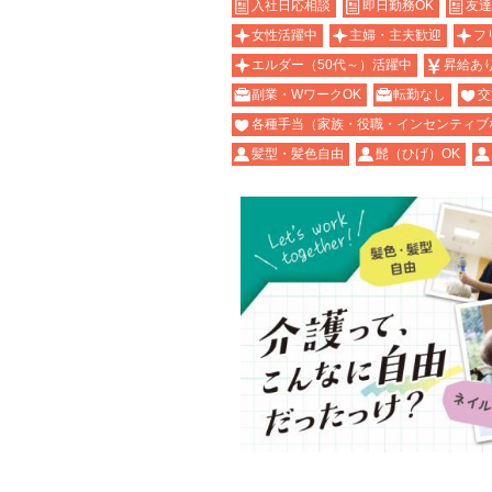
入社日応相談
即日勤務OK
友達
女性活躍中
主婦・主夫歓迎
フ
エルダー（50代～）活躍中
昇給あ
副業・WワークOK
転勤なし
交
各種手当（家族・役職・インセンティブ
髪型・髪色自由
髭（ひげ）OK