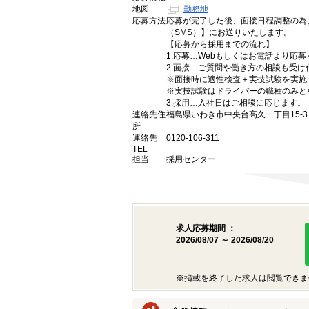
地図
勤務地
応募方法
応募が完了した後、面接日程調整の為
（SMS）】にお送りいたします。
【応募から採用までの流れ】
1.応募…Webもしくはお電話より応
2.面接…ご質問や働き方の相談も受け
※面接時に適性検査＋実技試験を実施
※実技試験はドライバーの職種のみと
3.採用…入社日はご相談に応じます。
連絡先住
福島県いわき市中央台高久一丁目15-3
所
連絡先
0120-106-311
TEL
担当
採用センター
求人応募期間 ：
2026/08/07 ～ 2026/08/20
※掲載を終了した求人は閲覧できま