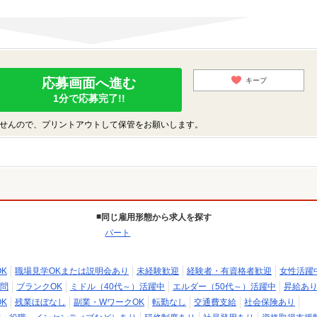
応募画面へ進む
キープ
1分で応募完了!!
せんので、プリントアウトして保管をお願いします。
同じ雇用形態から求人を探す
パート
K
職場見学OKまたは説明会あり
未経験歓迎
経験者・有資格者歓迎
女性活躍
問
ブランクOK
ミドル（40代～）活躍中
エルダー（50代～）活躍中
昇給あ
K
残業ほぼなし
副業・WワークOK
転勤なし
交通費支給
社会保険あり