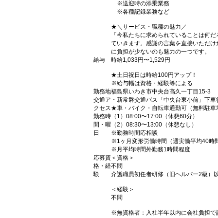
※送迎時の添乗業務
※各種記録業務など
★＼サービス・職種の魅力／
「今私たちに求められていることは何だ
ていきます。感謝の言葉を直接いただけ
に負担が少ないのも魅力の一つです。
給与
時給1,033円〜1,529円
★土日祝日は時給100円アップ！
※給与幅は資格・経験等による
勤務地
福島県いわき市中央台高久一丁目15-3
交通ア
・新常磐交通バス「中央台東小前」下車
クセス
★車・バイク・自転車通勤可（無料駐車
勤務時
（1）08:00〜17:00（休憩60分）
間・曜
（2）08:30〜13:00（休憩なし）
日
※勤務時間応相談
※1ヶ月変形労働時間（週実働平均40時
※月平均時間外勤務1時間程度
応募資
＜資格＞
格・経
不問
験
介護職員初任者研修（旧ヘルパー2級）
＜経験＞
不問
※無資格者：入社半年以内に会社負担で