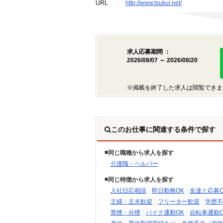
URL
http://www.tsukui.net/
求人応募期間 ：
2026/08/07 ～ 2026/08/20
※掲載を終了した求人は閲覧できま
このお仕事に関連する条件で探す
同じ職種から求人を探す
介護職・ヘルパー
同じ特徴から求人を探す
入社日応相談
即日勤務OK
友達と応募O
主婦・主夫歓迎
フリーター歓迎
学歴不
禁煙・分煙
バイク通勤OK
自転車通勤O