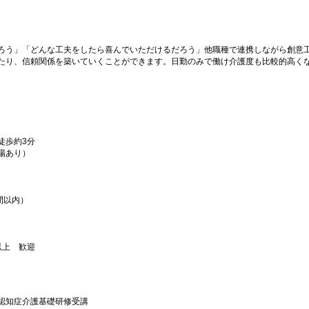
ろう」「どんな工夫をしたら喜んでいただけるだろう」他職種で連携しながら創意
たり、信頼関係を築いていくことができます。日勤のみで働け介護度も比較的高く
徒歩約3分
場あり）
間以内）
以上 歓迎
認知症介護基礎研修受講