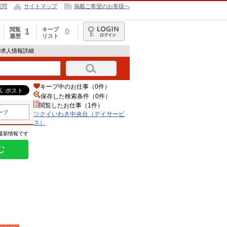
質問
サイトマップ
掲載ご希望のお客様へ
閲覧
キープ
1
0
履歴
リスト
ログイン
の求人情報詳細
キープ中のお仕事（0件）
保存した検索条件（
0
件）
閲覧したお仕事（1件）
ープ
ツクイいわき中央台（デイサービ
ス）
の最新情報です
む