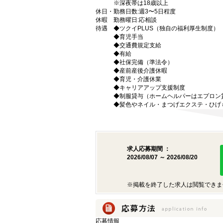
※深夜帯は18歳以上
休日・
勤務日数:週3〜5日程度
休暇
勤務曜日:応相談
待遇
◆ツクイPLUS（独自の福利厚生制度）
◆育児手当
◆交通費規定支給
◆有給
◆社保完備（準法令）
◆産前産後介護休暇
◆育児・介護休業
◆キャリアアップ支援制度
◆制服貸与（ホームヘルパーはエプロン
◆髪色やネイル・まつげエクステ・ひげ
求人応募期間 ：
2026/08/07 ～ 2026/08/20
※掲載を終了した求人は閲覧できま
応募情報