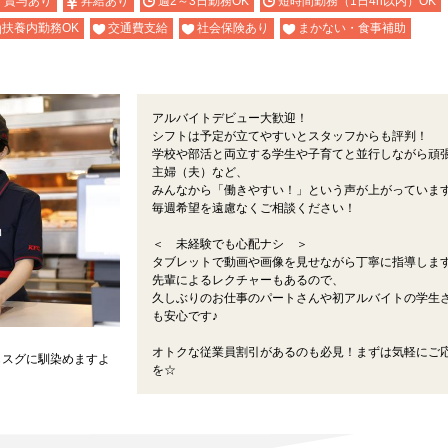
・賞与あり
昇給あり
週2～3日勤務OK
短時間勤務（1日4h以内）OK
扶養内勤務OK
交通費支給
社会保険あり
まかない・食事補助
アルバイトデビュー大歓迎！
シフトは予定が立てやすいとスタッフからも評判！
学校や部活と両立する学生や子育てと並行しながら頑
主婦（夫）など、
みんなから「働きやすい！」という声が上がっています
毎週希望を遠慮なくご相談ください！
＜ 未経験でも心配ナシ ＞
タブレットで動画や画像を見せながら丁寧に指導しま
先輩によるレクチャーもあるので、
久しぶりのお仕事のパートさんや初アルバイトの学生
も安心です♪
オトクな従業員割引があるのも必見！まずは気軽にご
もスグに馴染めますよ
を☆