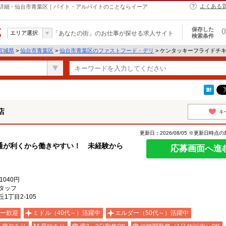
よくある
細 - 仙台市青葉区｜バイト・アルバイトのことならイーア
保存した
0
エリア選択
「あなたの街」のお仕事が探せる求人サイト
検索条件
宮城県
>
仙台市青葉区
>
仙台市青葉区のファストフード・デリ
> ケンタッキーフライドチ
店
キ
更新日：2026/08/05 ※更新日時点
通が利くから働きやすい！ 未経験から
応募画面へ進
040円
タッフ
丁目2-105
ー歓迎
ミドル（40代～）活躍中
エルダー（50代～）活躍中