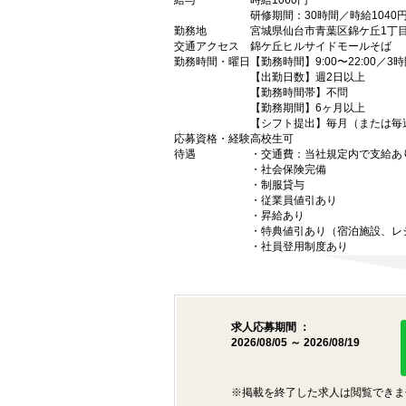
給与
時給1060円
研修期間：30時間／時給1040
勤務地
宮城県仙台市青葉区錦ケ丘1丁目2
交通アクセス
錦ケ丘ヒルサイドモールそば
勤務時間・曜日
【勤務時間】9:00〜22:00／3
【出勤日数】週2日以上
【勤務時間帯】不問
【勤務期間】6ヶ月以上
【シフト提出】毎月（または毎
応募資格・経験
高校生可
待遇
・交通費：当社規定内で支給あ
・社会保険完備
・制服貸与
・従業員値引あり
・昇給あり
・特典値引あり（宿泊施設、レ
・社員登用制度あり
求人応募期間 ：
2026/08/05 ～ 2026/08/19
※掲載を終了した求人は閲覧できま