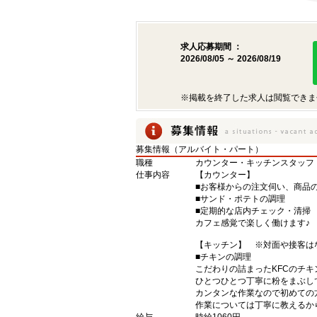
求人応募期間 ：
2026/08/05 ～ 2026/08/19
※掲載を終了した求人は閲覧できま
募集情報（アルバイト・パート）
職種
カウンター・キッチンスタッフ
仕事内容
【カウンター】
■お客様からの注文伺い、商品
■サンド・ポテトの調理
■定期的な店内チェック・清掃
カフェ感覚で楽しく働けます♪
【キッチン】 ※対面や接客は
■チキンの調理
こだわりの詰まったKFCのチ
ひとつひとつ丁寧に粉をまぶし
カンタンな作業なので初めての
作業については丁寧に教えるか