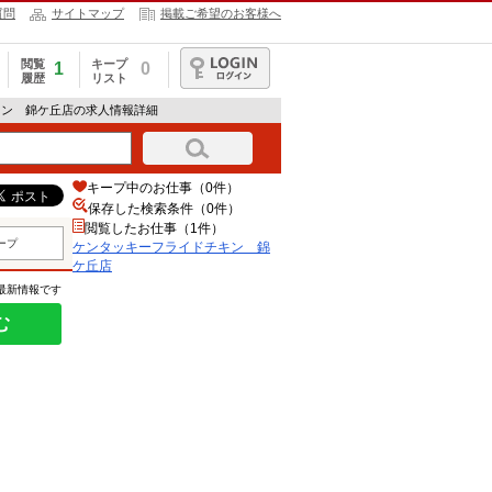
質問
サイトマップ
掲載ご希望のお客様へ
閲覧
キープ
1
0
履歴
リスト
ログイン
キン 錦ケ丘店の求人情報詳細
キープ中のお仕事（0件）
保存した検索条件（
0
件）
閲覧したお仕事（1件）
ープ
ケンタッキーフライドチキン 錦
ケ丘店
の最新情報です
む