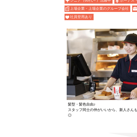
シニア（60代～）活躍中
ボーナス
上場企業・上場企業のグループ会社
社員登用あり
髪型・髪色自由♪
スタッフ同士の仲がいいから、新人さん
◎