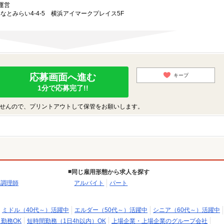
運営
みなとみらい4-4-5 横浜アイマークプレイス5F
応募画面へ進む
キープ
1分で応募完了!!
せんので、プリントアウトして保管をお願いします。
同じ雇用形態から求人を探す
・調理師
アルバイト
パート
ミドル（40代～）活躍中
エルダー（50代～）活躍中
シニア（60代～）活躍中
日勤務OK
短時間勤務（1日4h以内）OK
上場企業・上場企業のグループ会社