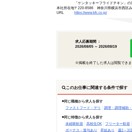
「ケンタッキーフライドチキン」の
本社所在地
〒220-8586 神奈川県横浜市西区
URL
https://www.kfc.co.jp/
求人応募期間 ：
2026/08/05 ～ 2026/08/19
※掲載を終了した求人は閲覧できま
このお仕事に関連する条件で探す
同じ職種から求人を探す
ファストフード・デリ
調理・調理補助
同じ特徴から求人を探す
未経験歓迎
高校生OK
フリーター歓迎
ボーナス・賞与あり
昇給あり
週2～3