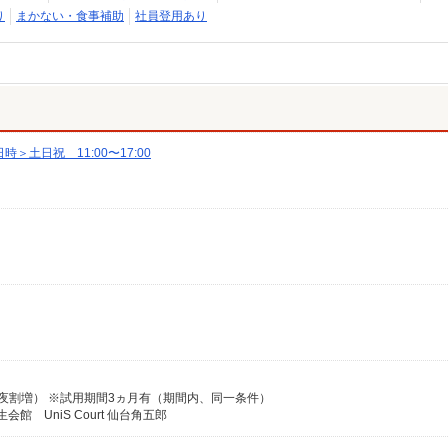
り
まかない・食事補助
社員登用あり
土日祝 11:00〜17:00
P（深夜割増） ※試用期間3ヵ月有（期間内、同一条件）
館 UniS Court 仙台角五郎