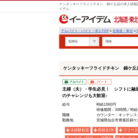
ケンタッキーフライドチキン 錦ケ丘店の求人情報詳
イデム
北海道・東北
アルバイト・バイト・求人TOP
>
北海道・東北
>
勤務地
職種
ケンタッキーフライドチキン 錦ケ丘
アルバイト
パート
主婦（夫）・学生必見！ シフトに融
のチャレンジも大歓迎♪
給与
時給1060円
研修期間：30時間／時給1
職種
カウンター・キッチンス
勤務地
宮城県仙台市青葉区錦ケ丘1
未経験歓迎
高校生OK
フリータ