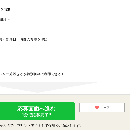
円
-105
時間以上
週）勤務日・時間の希望を提出
り
ジャー施設などが特別価格で利用できる）
応募画面へ進む
キープ
1分で応募完了!!
せんので、プリントアウトして保管をお願いします。