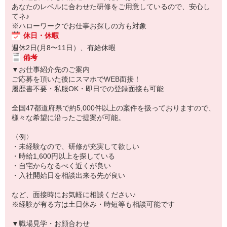
あなたのレベルに合わせた研修をご用意しているので、安心し
てネ♪
※ハローワークでお仕事お探しの方も対象
休日・休暇
週休2日(月8〜11日）、有給休暇
備考
▼お仕事紹介先のご案内
ご応募を頂いた後にスマホでWEB面接！
履歴書不要・私服OK・即日での登録面接も可能
全国47都道府県で約5,000件以上の案件を扱っておりますので、
様々な希望に沿ったご提案が可能。
〈例〉
・未経験なので、研修が充実して欲しい
・時給1,600円以上を探している
・自宅からなるべく近くが良い
・入社開始日を相談出来る先が良い
など、面接時にお気軽に相談ください♪
※経験が有る方は土日休み・時短等も相談可能です
▼職場見学・お顔合わせ