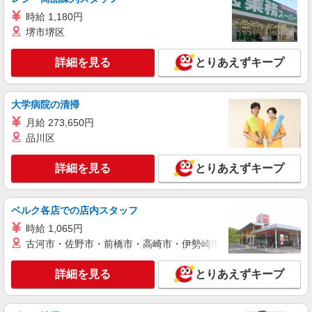
ヶ月 月給25万円以上 ※経験・能力による 【試用
時給 1,180円
期間】月給 190000 円 〜 476000 円
■ソフトバンクウイングベイ小樽店 北海道 小
堺市堺区
樽市 築港 11番 ウイングベイ小樽3番街1F
詳細を見る
とりあえずキープ
詳細を見る
キープ
大学病院の清掃
月給 273,650円
品川区
詳細を見る
とりあえずキープ
ベルク各店での店内スタッフ
時給 1,065円
古河市・佐野市・前橋市・高崎市・伊勢崎市・太田市・館林市・
詳細を見る
とりあえずキープ