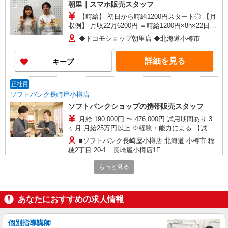
朝里｜スマホ販売スタッフ
【時給】 初日から時給1200円スタート◎ 【月
収例】 月収22万6200円 ＝時給1200円×8h×22日＋
残(10h) ●交通費支給(規定有) ●残業手当（時給
◆ドコモショップ朝里店 ◆北海道小樽市
×1.25） ●各種手当支給 各種社会保険完備/年次有
給休暇/昇給制度 時間外手当/制服貸与/携帯電話割
詳細を見る
キープ
引 無料の健康診断/介護・育児休暇など充実★
正社員
ソフトバンク長崎屋小樽店
ソフトバンクショップの携帯販売スタッフ
月給 190,000円 〜 476,000円 試用期間あり 3
ヶ月 月給25万円以上 ※経験・能力による 【試用
期間】月給 190000 円 〜 476000 円
■ソフトバンク長崎屋小樽店 北海道 小樽市 稲
穂2丁目 20‐1 長崎屋小樽店1F
もっと見る
詳細を見る
キープ
正社員
あなたにおすすめの求人情報
ワイモバイルウイングベイ小樽店
ワイモバイルショップの携帯販売スタッフ
個別指導講師