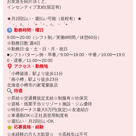
お友達を紹介頂くと,
自宅に居ながらスマホでカンタン面接OK！
インセンティブ支給(規定有)
オンライン面談なのでスピード対応。
即日登録もOK♪
★月2回払い・週払い可能（規程有）★
゜・。○。・゜+゜・。○。・゜+゜
気になった方はお気軽にご相談ください！
勤務時間・曜日
9:00〜20:00（シフト制／実働8時間／休憩60分）
※勤務日数:週4日
※勤務日:金・土・日・月・祝日
■シフトパターン例・早番／9:00〜18:00・中番／10:00〜19:0
0・遅番／11:00〜20:00
アクセス・勤務地
「小樽築港」駅より徒歩11分
「南小樽」駅より徒歩23分
北海道小樽市の家電量販店
待遇
☆昇給☆交通費規定支給☆制服有☆社保完
☆資格・残業手当☆リゾート施設・ジム優待
☆特別ボーナス最大5万円(規定)☆友達紹介
☆車通勤OK☆正社員登用制度有
☆週払い・月2回払いOK
応募資格・経験
☆未経験の方も大歓迎☆ ※高校生は不可