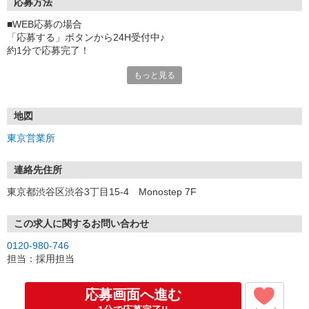
応募方法
■WEB応募の場合
「応募する」ボタンから24H受付中♪
約1分で応募完了！
もっと見る
■電話応募の場合
電話応募も歓迎！（受付:10:00〜20:00）
土日祝も受付中♪
地図
【選考フロー】
東京営業所
①応募から3営業日を目安に、メールorお電話でご連絡します。
②面接日時を決定！「0120」から始まる電話番号からご連絡します
★スマホでWEB面接（LINEなど）・出張面接・事務所面接と選べま
連絡先住所
す
東京都渋谷区渋谷3丁目15-4 Monostep 7F
③面接実施（履歴書不要）
④勤務開始（スタート日は応相談）
※ご希望があれば、職場見学の調整もOKです！
この求人に関するお問い合わせ
0120-980-746
お気軽にご応募ください♪
担当：採用担当
応募画面へ進む