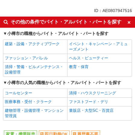
未経験歓迎
英語が活かせる
ID：AE0807947516
ボーナス・賞与あり
日払い
その他の条件でバイト・アルバイト・パートを探す
車通勤OK
交通費支給
小樽市の職種からバイト・アルバイト・パートを探す
社会保険あり
社員登用あり
建築・設備・アクティブワーク
イベント・キャンペーン・アミュ
ーズメント
ファッション・アパレル
ヘルス・ビューティー
清掃・警備・ビルメンテナンス・
教育・保育
設備管理
小樽市の人気の職種からバイト・アルバイト・パートを探す
コールセンター
清掃・ハウスクリーニング
医療事務・受付・クラーク
ファストフード・デリ
建物管理・設備管理・マンション
量販店・大型SC・百貨店
管理員
家電・携帯販売
即日勤務OK
履歴書不要