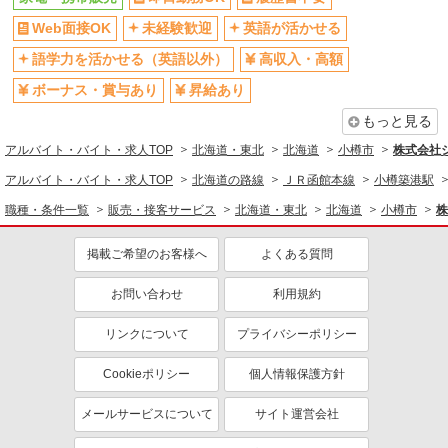
Web面接OK
未経験歓迎
英語が活かせる
語学力を活かせる（英語以外）
高収入・高額
ボーナス・賞与あり
昇給あり
もっと見る
アルバイト・バイト・求人TOP
北海道・東北
北海道
小樽市
株式会社
アルバイト・バイト・求人TOP
北海道の路線
ＪＲ函館本線
小樽築港駅
職種・条件一覧
販売・接客サービス
北海道・東北
北海道
小樽市
株
掲載ご希望のお客様へ
よくある質問
お問い合わせ
利用規約
リンクについて
プライバシーポリシー
Cookieポリシー
個人情報保護方針
メールサービスについて
サイト運営会社