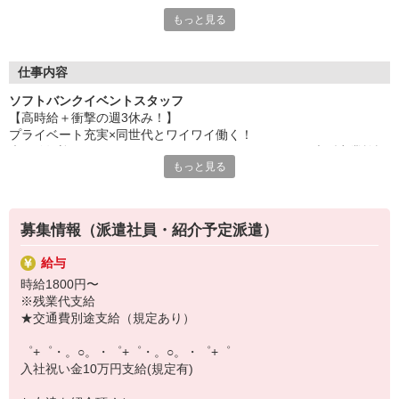
専任のコーディネーターがサポート♪
もっと見る
職場での不安や悩み事があれば
いつでも相談してください！
充実の福利厚生、各種施設利用の特典など、
仕事内容
働きやすい環境づくりに取り組んでいます！
ソフトバンクイベントスタッフ
お仕事以外も充実させたいあなたの味方です♪
【高時給＋衝撃の週3休み！】
プライベート充実×同世代とワイワイ働く！
【選べるお仕事いろいろ】
未経験歓迎のスマホPRスタッフショッピングモールや大型商業施設
￣￣￣￣￣￣￣￣￣￣￣
もっと見る
で開催されるソフトバンクの販売イベントを盛り上げるお仕事で
▼オフィスワーク
す。
事務、経理、データ入力、コールセンター、受付
ガラガラ抽選会のご案内やお客様へのお声がけを通じて、イベント
▼工場・製造・軽作業系
を楽しく演出します。
機械/食品製造・梱包・仕分け・加工・組立・検査
募集情報（派遣社員・紹介予定派遣）
平日はソフトバンクショップで接客・受付業務を担当し、週末はシ
▼美容系
ョッピングモールなどで開催されるイベント会場で活躍します。
眉毛サロンのアイブロウ・ネイリスト・エステ
給与
さまざまな店舗や会場で働けるため、毎回新鮮な気持ちで仕事に取
▼営業・販売
時給1800円〜
り組める環境です。
法人営業・アパレル販売・個別指導塾・人材紹介
※残業代支給
未経験でも研修制度が充実しているため、安心してスタートできま
▼人気案件も多数♪
★交通費別途支給（規定あり）
す☆
短期・期間限定・オープニング・官公庁案件
上場/優良/大手企業など
゜+゜・。○。・゜+゜・。○。・゜+゜
入社祝い金10万円支給(規定有)
【スマホ面接実施中】
￣￣￣￣￣￣￣￣￣