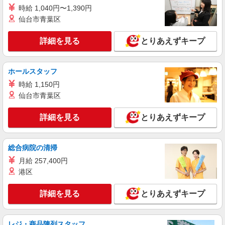
月給 190,000円 〜 476,000円 試用期間あり 3
時給 1,040円〜1,390円
ヶ月 月給25万円以上 ※経験・能力による 【試用
仙台市青葉区
期間】月給 190000 円 〜 476000 円
■ワイモバイルウイングベイ小樽店 北海道小樽
市築港11 ウイングベイ小樽3番街1F
詳細を見る
とりあえずキープ
詳細を見る
キープ
ホールスタッフ
契約社員
時給 1,150円
ソフトバンク販売契約社員【小樽市エリア】
仙台市青葉区
家電量販店内の携帯販売スタッフ
月給 247,340円 〜 247,340円 試用期間なし ※
詳細を見る
とりあえずキープ
経験・能力による 【試用期間】時給 0 円 〜 0 円
■ソフトバンク販売契約社員【小樽市エリア】
北海道小樽市
総合病院の清掃
月給 257,400円
詳細を見る
キープ
港区
正社員
詳細を見る
とりあえずキープ
ソフトバンクウイングベイ小樽店
ソフトバンクショップの携帯販売スタッフ
月給 190,000円 〜 476,000円 試用期間あり 3
レジ・商品陳列スタッフ