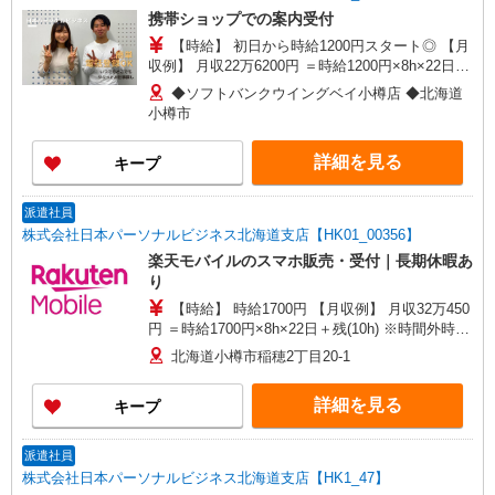
携帯ショップでの案内受付
【時給】 初日から時給1200円スタート◎ 【月
収例】 月収22万6200円 ＝時給1200円×8h×22日＋
残(10h) ●交通費支給(規定有) ●残業手当（時給
◆ソフトバンクウイングベイ小樽店 ◆北海道
×1.25） ●各種手当支給 各種社会保険完備/年次有
小樽市
給休暇/昇給制度 時間外手当/制服貸与/携帯電話割
引 無料の健康診断/介護・育児休暇など充実★
詳細を見る
キープ
派遣社員
株式会社日本パーソナルビジネス北海道支店【HK01_00356】
楽天モバイルのスマホ販売・受付｜長期休暇あ
り
【時給】 時給1700円 【月収例】 月収32万450
円 ＝時給1700円×8h×22日＋残(10h) ※時間外時給
2125円 ●交通費支給(規定有) ●残業手当（時給
北海道小樽市稲穂2丁目20-1
×1.25） ●各種手当支給 各種社会保険完備/年次有
給休暇/昇給制度 時間外手当/制服貸与/携帯電話割
詳細を見る
キープ
引 無料の健康診断/介護・育児休暇など充実★
派遣社員
株式会社日本パーソナルビジネス北海道支店【HK1_47】