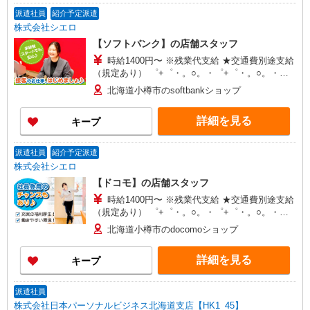
派遣社員
紹介予定派遣
株式会社シエロ
【ソフトバンク】の店舗スタッフ
時給1400円〜 ※残業代支給 ★交通費別途支給
（規定あり） ゜+゜・。○。・゜+゜・。○。・゜
+゜ 入社祝い金10万円支給(規定有) お友達を紹介
北海道小樽市のsoftbankショップ
頂くと, インセンティブ支給(規定有) ★月2回払
い・週払い可能（規程有）★ ゜・。○。・゜
詳細を見る
キープ
+゜・。○。・゜+゜
派遣社員
紹介予定派遣
株式会社シエロ
【ドコモ】の店舗スタッフ
時給1400円〜 ※残業代支給 ★交通費別途支給
（規定あり） ゜+゜・。○。・゜+゜・。○。・゜
+゜ 入社祝い金10万円支給(規定有) お友達を紹介
北海道小樽市のdocomoショップ
頂くと, インセンティブ支給(規定有) ★月2回払
い・週払い可能（規程有）★ ゜・。○。・゜
詳細を見る
キープ
+゜・。○。・゜+゜
派遣社員
株式会社日本パーソナルビジネス北海道支店【HK1_45】