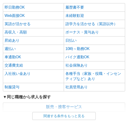
即日勤務OK
履歴書不要
Web面接OK
未経験歓迎
英語が活かせる
語学力を活かせる（英語以外）
高収入・高額
ボーナス・賞与あり
昇給あり
日払い
週払い
10時～勤務OK
車通勤OK
バイク通勤OK
交通費支給
社会保険あり
入社祝い金あり
各種手当（家族・役職・インセン
ティブなど）あり
制服貸与
社員登用あり
同じ職種から求人を探す
販売・接客サービス
家電・携帯販売
関連する条件をもっと見る
同じ特徴から求人を探す