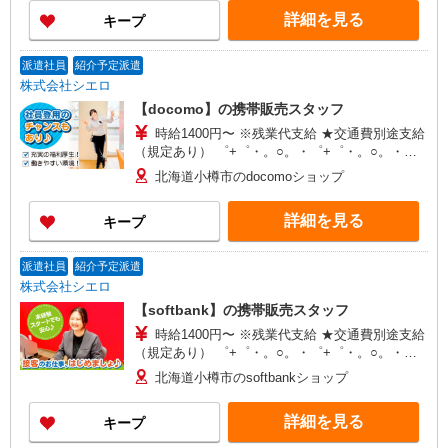
○。・゜+゜・。○。・゜+゜
詳細を見る
キープ
派遣社員
紹介予定派遣
株式会社シエロ
【docomo】の携帯販売スタッフ
時給1400円〜 ※残業代支給 ★交通費別途支給
（規定あり） ゜+゜・。○。・゜+゜・。○。・゜
+゜ 入社祝い金10万円支給(規定有) お友達を紹介
北海道小樽市のdocomoショップ
頂くと, インセンティブ支給(規定有) ★月2回払
い・週払い可能（規程有）★ ゜・。○。・゜
詳細を見る
キープ
+゜・。○。・゜+゜
派遣社員
紹介予定派遣
株式会社シエロ
【softbank】の携帯販売スタッフ
時給1400円〜 ※残業代支給 ★交通費別途支給
（規定あり） ゜+゜・。○。・゜+゜・。○。・゜
+゜ 入社祝い金10万円支給(規定有) お友達を紹介
北海道小樽市のsoftbankショップ
頂くと, インセンティブ支給(規定有) ★月2回払
い・週払い可能（規程有）★ ゜・。○。・゜
詳細を見る
キープ
+゜・。○。・゜+゜