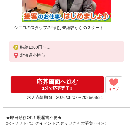
シエロのスタッフの9割は未経験からのスタート♪
時給1800円〜
※残業代支給
北海道小樽市
★交通費別途支給（規定あり）
゜+゜・。○。・゜+゜・。○。・゜+゜
入社祝い金10万円支給(規定有)
応募画面へ進む
お友達を紹介頂くと,
1分で応募完了!!
キープ
インセンティブ支給(規定有)
求人応募期間：2026/08/07～2026/08/31
★月2回払い・週払い可能（規程有）★
゜・。○。・゜+゜・。○。・゜+゜
★即日勤務OK！履歴書不要★
≫≫ソフトバンクイベントスタッフさん大募集♪♪≪≪