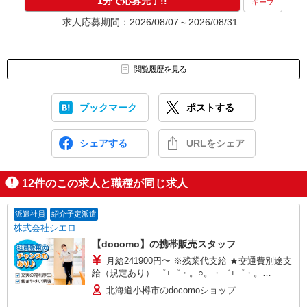
1分で応募完了!!
キープ
求人応募期間：2026/08/07～2026/08/31
閲覧履歴を見る
ブックマーク
ポストする
シェアする
URLをシェア
12
件のこの求人と職種が同じ求人
派遣社員
紹介予定派遣
株式会社シエロ
【docomo】の携帯販売スタッフ
月給241900円〜 ※残業代支給 ★交通費別途支
給（規定あり） ゜+゜・。○。・゜+゜・。
○。・゜+゜ 入社祝い金10万円支給(規定有) お友達
北海道小樽市のdocomoショップ
を紹介頂くと, インセンティブ支給(規定有) ゜・。