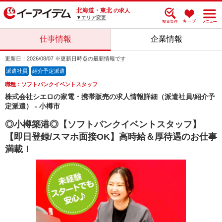
北海道・東北
の求人
▼エリア変更
仕事情報
企業情報
更新日：2026/08/07 ※更新日時点の最新情報です
派遣社員
紹介予定派遣
職種：ソフトバンクイベントスタッフ
株式会社シエロの家電・携帯販売の求人情報詳細（派遣社員/紹介予
定派遣） - 小樽市
◎小樽築港◎【ソフトバンクイベントスタッフ】
【即日登録/スマホ面接OK】高時給＆厚待遇のお仕事
満載！