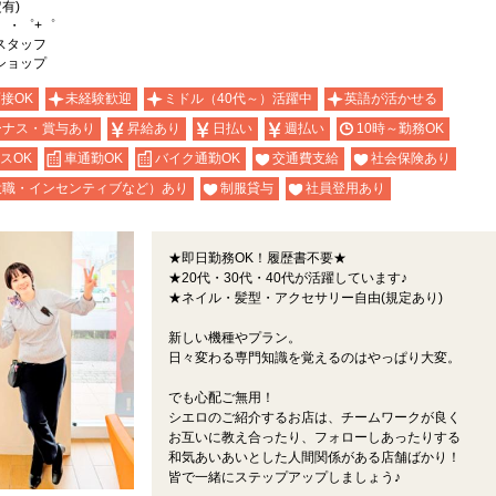
有)
。・゜+゜
売スタッフ
oショップ
面接OK
未経験歓迎
ミドル（40代～）活躍中
英語が活かせる
ーナス・賞与あり
昇給あり
日払い
週払い
10時～勤務OK
スOK
車通勤OK
バイク通勤OK
交通費支給
社会保険あり
役職・インセンティブなど）あり
制服貸与
社員登用あり
★即日勤務OK！履歴書不要★
★20代・30代・40代が活躍しています♪
★ネイル・髪型・アクセサリー自由(規定あり)
新しい機種やプラン。
日々変わる専門知識を覚えるのはやっぱり大変。
でも心配ご無用！
シエロのご紹介するお店は、チームワークが良く
お互いに教え合ったり、フォローしあったりする
和気あいあいとした人間関係がある店舗ばかり！
皆で一緒にステップアップしましょう♪