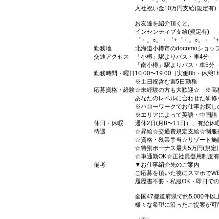
゜+゜・。○。・゜+゜・。○。・
入社祝い金10万円支給(規定有)
お友達を紹介頂くと,
インセンティブ支給(規定有)
゜・。○。・゜+゜・。○。・゜
勤務地
北海道小樽市のdocomoショッ
交通アクセス
「小樽」駅よりバス・車4分
「南小樽」駅よりバス・車5分
勤務時間・曜日
10:00〜19:00（実働8h・休憩1
※土日祝含む週5日勤務
応募資格・経験
☆未経験の方も大歓迎☆ ※高
あなたのレベルに合わせた研修
※ハローワークでお仕事お探し
※エリアによって英語・中国語
休日・休暇
週休2日(月8〜11日）、有給休
待遇
☆昇給☆交通費規定支給☆制服
☆資格・残業手当☆リゾート施
☆特別ボーナス最大5万円(規定
☆車通勤OK☆正社員登用制度
備考
▼お仕事紹介先のご案内
ご応募を頂いた後にスマホでW
履歴書不要・私服OK・即日で
全国47都道府県で約5,000
様々な希望に沿ったご提案が可