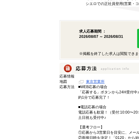
シエロでの正社員登用(営業・コ
求人応募期間 ：
2026/08/07 ～ 2026/08/31
※掲載を終了した求人は閲覧できま
応募情報
地図
東京営業所
応募方法
■WEB応募の場合
「応募する」ボタンから24H受付中
約1分で応募完了！
■電話応募の場合
電話応募も歓迎！（受付:10:00〜20:
土日祝も受付中♪
【選考フロー】
①応募から3営業日を目安に、メール
②面接日時を決定！「0120」から