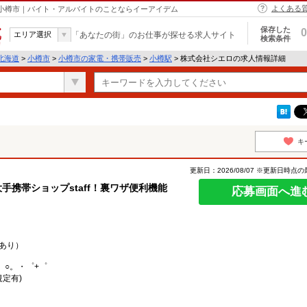
よくある
 小樽市｜バイト・アルバイトのことならイーアイデム
保存した
0
エリア選択
「あなたの街」のお仕事が探せる求人サイト
検索条件
北海道
>
小樽市
>
小樽市の家電・携帯販売
>
小樽駅
> 株式会社シエロの求人情報詳細
キ
更新日：2026/08/07 ※更新日時点
手携帯ショップstaff！裏ワザ便利機能
応募画面へ進
あり）
。○。・゜+゜
規定有)