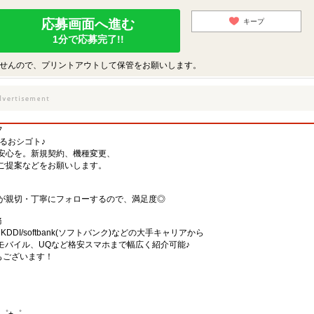
応募画面へ進む
キープ
1分で応募完了!!
せんので、プリントアウトして保管をお願いします。
フ
するおシゴト♪
安心を。新規契約、機種変更、
ご提案などをお願いします。
が親切・丁寧にフォローするので、満足度◎
務
)・KDDI/softbank(ソフトバンク)などの大手キャリアから
、楽天モバイル、UQなど格安スマホまで幅広く紹介可能♪
舗もございます！