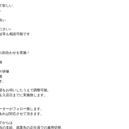
て欲しい
る
良い
ださい♪
短等も相談可能です
お顔合わせを実施！
席
ス研修
後
す。
望をお伺いしたうえで調整可能。
を入店日までに実施致します。
ーターがフォロー致します。
あれば対応させて頂きます。
でからは
当の支給、就業先の正社員での雇用切替、