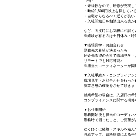
〈例〉
・未経験なので、研修が充実し
・時給1,600円以上を探してい
・自宅からなるべく近くが良い
・入社開始日を相談出来る先が
など、面接時にお気軽に相談く
※経験が有る方は土日休み・時
▼職場見学・お顔合わせ
勤務先の希望が決まったら
紹介先希望の会社で職場見学・
リモートでも対応可能♪
※担当のコーディネーターが同
▼入社手続き・コンプライアン
職場見学・お顔合わせを行った
就業意思の確認をさせて頂きま
就業希望の場合は、入店日の希
コンプライアンスに関する研修
▼お仕事開始
勤務開始後も担当のコーディネ
勤務時で困ったこと、ご要望が
ゆくゆくは経験・スキルを積ん
時給アップ、資格取得による手