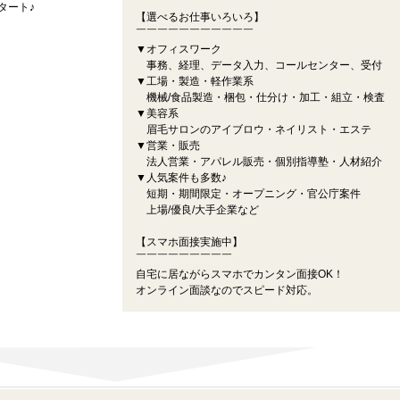
タート♪
【選べるお仕事いろいろ】
￣￣￣￣￣￣￣￣￣￣￣
▼オフィスワーク
事務、経理、データ入力、コールセンター、受付
▼工場・製造・軽作業系
機械/食品製造・梱包・仕分け・加工・組立・検査
▼美容系
眉毛サロンのアイブロウ・ネイリスト・エステ
▼営業・販売
法人営業・アパレル販売・個別指導塾・人材紹介
▼人気案件も多数♪
短期・期間限定・オープニング・官公庁案件
上場/優良/大手企業など
【スマホ面接実施中】
￣￣￣￣￣￣￣￣￣
自宅に居ながらスマホでカンタン面接OK！
オンライン面談なのでスピード対応。