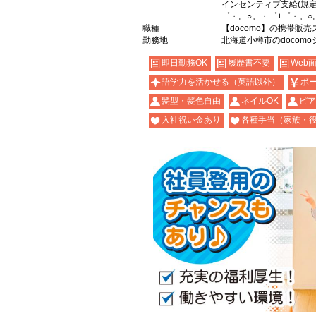
インセンティブ支給(規定
゜・。○。・゜+゜・。○
職種
【docomo】の携帯販
勤務地
北海道小樽市のdocom
即日勤務OK
履歴書不要
Web
語学力を活かせる（英語以外）
ボ
髪型・髪色自由
ネイルOK
ピア
入社祝い金あり
各種手当（家族・