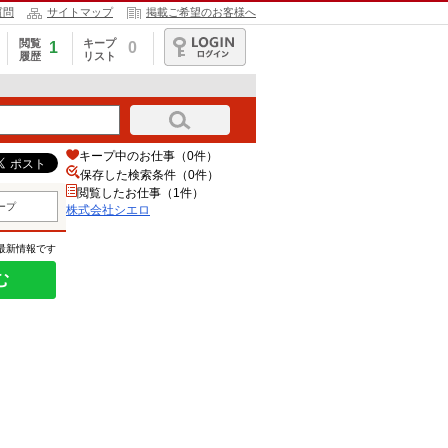
質問
サイトマップ
掲載ご希望のお客様へ
閲覧
キープ
1
0
履歴
リスト
ログイン
キープ中のお仕事（0件）
保存した検索条件（
0
件）
閲覧したお仕事（1件）
ープ
株式会社シエロ
の最新情報です
む