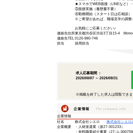
★スマホでWEB面接（LINEなど
③面接実施（履歴書不要）
④勤務開始（スタート日は応相談）
※ご希望があれば、職場見学の調整
お気軽にご応募ください♪
連絡先住所
東京都渋谷区渋谷3丁目15-4 Monost
連絡先TEL
0120-980-746
担当
採用担当
求人応募期間 ：
2026/08/07 ～ 2026/08/31
※掲載を終了した求人は閲覧できま
企業情報
社名
株式会社シエロ
株式会社シエロ
企業概要
・人材派遣業（派27-301233）
・有料職業紹介事業（27-ユ-30075