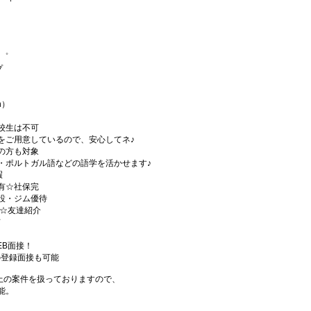
゜+゜
+゜
プ
h）
校生は不可
をご用意しているので、安心してネ♪
の方も対象
・ポルトガル語などの語学を活かせます♪
暇
有☆社保完
設・ジム優待
)☆友達紹介
有
EB面接！
の登録面接も可能
件以上の案件を扱っておりますので、
能。