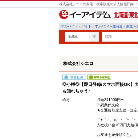
株式会社シエロの家電・携帯販売の求人情報詳細 -
遣
北海道・東北
アルバイト・バイト・求人TOP
>
北海道・東北
>
勤務地
職種
株式会社シエロ
派遣社員
紹介予定派遣
◎小樽◎【即日登録/スマホ面接OK】大
も知れちゃう♪
給与
月給241900円〜
※残業代支給
★交通費別途支給（規定
゜+゜・。○。・゜+゜・
入社祝い金10万円支給(
お友達を紹介頂くと,