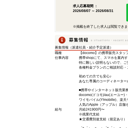
求人応募期間 ：
2026/08/07 ～ 2026/08/31
※掲載を終了した求人は閲覧できま
募集情報（派遣社員・紹介予定派遣）
職種
【docomo】の携帯販売スタッ
仕事内容
携帯shopにて、スマホを案内
特に難しい説明もないので、ご
各種料金プランのご相談対応・
初めての方でも安心♪
あなた専属のコーディネーター
■携帯やインターネット販売業
docomo(ドコモ)/au(エーユー
ワイモバイル(Y!mobille)
人気のApple（アップル）店
給与
月給241900円〜
※残業代支給
★交通費別途支給（規定あり）