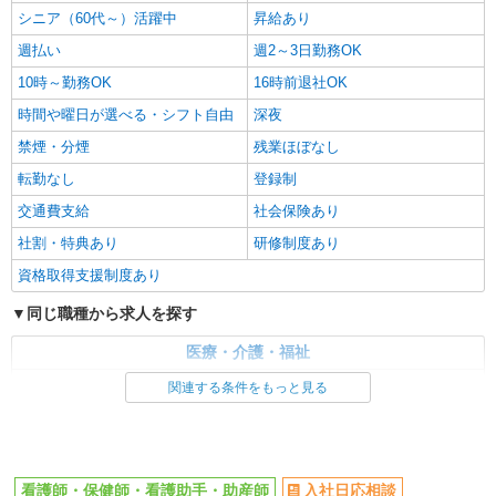
シニア（60代～）活躍中
昇給あり
週払い
週2～3日勤務OK
10時～勤務OK
16時前退社OK
時間や曜日が選べる・シフト自由
深夜
禁煙・分煙
残業ほぼなし
転勤なし
登録制
交通費支給
社会保険あり
社割・特典あり
研修制度あり
資格取得支援制度あり
同じ職種から求人を探す
医療・介護・福祉
看護師・保健師・看護助手・助産師
関連する条件をもっと見る
同じ特徴から求人を探す
未経験歓迎
ミドル（40代～）活躍中
看護師・保健師・看護助手・助産師
入社日応相談
週2～3日勤務OK
深夜