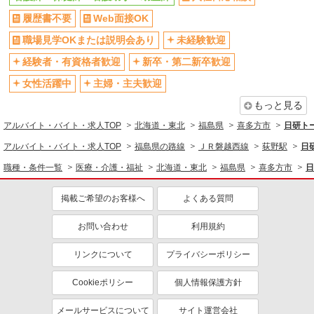
履歴書不要
Web面接OK
交通費支給
社会保険あり
職場見学OKまたは説明会あり
未経験歓迎
経験者・有資格者歓迎
新卒・第二新卒歓迎
女性活躍中
主婦・主夫歓迎
もっと見る
アルバイト・バイト・求人TOP
北海道・東北
福島県
喜多方市
日研ト
アルバイト・バイト・求人TOP
福島県の路線
ＪＲ磐越西線
荻野駅
日
職種・条件一覧
医療・介護・福祉
北海道・東北
福島県
喜多方市
日
掲載ご希望のお客様へ
よくある質問
お問い合わせ
利用規約
リンクについて
プライバシーポリシー
Cookieポリシー
個人情報保護方針
メールサービスについて
サイト運営会社