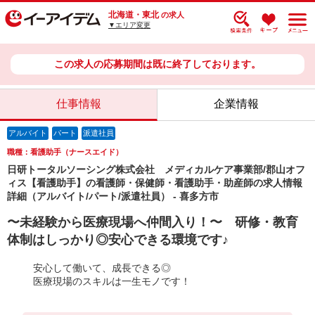
北海道・東北
の求人
▼エリア変更
この求人の応募期間は既に終了しております。
仕事情報
企業情報
アルバイト
パート
派遣社員
職種：看護助手（ナースエイド）
日研トータルソーシング株式会社 メディカルケア事業部/郡山オフ
ィス【看護助手】の看護師・保健師・看護助手・助産師の求人情報
詳細（アルバイト/パート/派遣社員） - 喜多方市
〜未経験から医療現場へ仲間入り！〜 研修・教育
体制はしっかり◎安心できる環境です♪
安心して働いて、成長できる◎
医療現場のスキルは一生モノです！