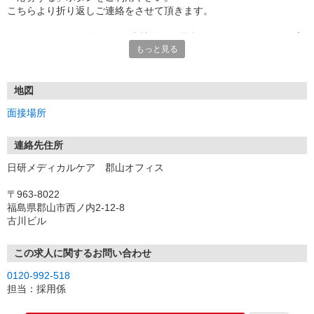
こちらより折り返しご連絡をさせて頂きます。
★TEL登録、WEB登録OK！来社登録の場合はクオカード2000円プ
もっと見る
レゼント
・履歴書＆写真不要で登録OK
・職場見学することも可能です
地図
面接場所
連絡先住所
日研メディカルケア 郡山オフィス
〒963-8022
福島県郡山市西ノ内2-12-8
古川ビル
この求人に関するお問い合わせ
0120-992-518
担当：採用係