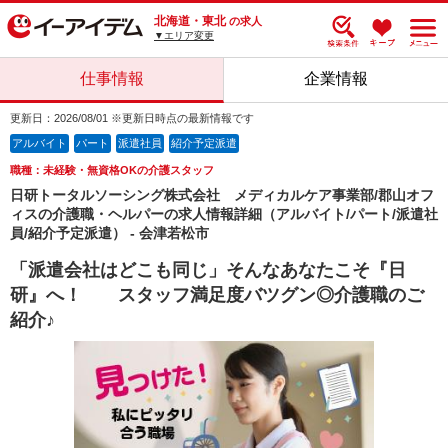
北海道・東北
の求人
▼エリア変更
仕事情報
企業情報
更新日：2026/08/01 ※更新日時点の最新情報です
アルバイト
パート
派遣社員
紹介予定派遣
職種：未経験・無資格OKの介護スタッフ
日研トータルソーシング株式会社 メディカルケア事業部/郡山オフ
ィスの介護職・ヘルパーの求人情報詳細（アルバイト/パート/派遣社
員/紹介予定派遣） - 会津若松市
「派遣会社はどこも同じ」そんなあなたこそ『日
研』へ！ スタッフ満足度バツグン◎介護職のご
紹介♪