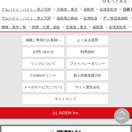
もっと見る
アルバイト・バイト・求人TOP
北海道・東北
福島県
会津若松市
日研
アルバイト・バイト・求人TOP
福島県の路線
会津鉄道
芦ノ牧温泉南駅
職種・条件一覧
医療・介護・福祉
北海道・東北
福島県
会津若松市
掲載ご希望のお客様へ
よくある質問
お問い合わせ
利用規約
リンクについて
プライバシーポリシー
Cookieポリシー
個人情報保護方針
メールサービスについて
サイト運営会社
サイトマップ
(c) AIDEM Inc.
TOPへ