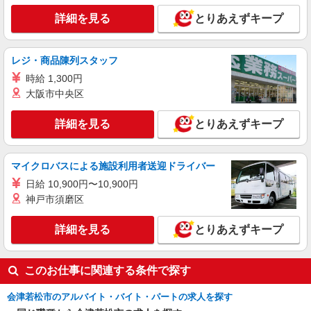
ービスの支援員＊
時給1350円〜2062円 ＜日払い有/週払い有/交
詳細を見る
とりあえずキープ
通費全支給(ガソリン代含む)＞
会津若松市 その他多数
レジ・商品陳列スタッフ
詳細を見る
時給 1,300円
キープ
大阪市中央区
アルバイト
パート
派遣社員
紹介予定派遣
日研トータルソーシング株式会社 メディカルケア事業部/郡山オフィ
詳細を見る
とりあえずキープ
ス
介護スタッフ／資格あり or 経験者
マイクロバスによる施設利用者送迎ドライバー
時給1,250円〜1,300円 ◆初任者研修・未経
験：時給1,250円〜 ◆介護福祉士：時給1,300円〜
日給 10,900円〜10,900円
※経験者は3ヶ月以上 ※給与幅は経験・能力によ
神戸市須磨区
福島県会津若松市 【最寄駅】会津鉄道会津線
る ★週払いOK（規定あり）
「門田」駅 ★勤務地は3000ヶ所以上★ 自宅から
通いやすいエリアなど、お好きな勤務地をお選び
詳細を見る
とりあえずキープ
下さい！！
詳細を見る
キープ
このお仕事に関連する条件で探す
アルバイト
パート
派遣社員
紹介予定派遣
日研トータルソーシング株式会社 メディカルケア事業部/郡山オフィ
会津若松市のアルバイト・バイト・パートの求人を探す
ス