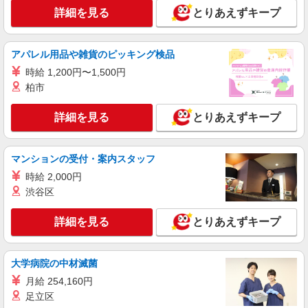
時給1350円〜2062円 ＜日払い有/週払い有/交
詳細を見る
とりあえずキープ
通費全支給(ガソリン代含む)＞
会津若松市 その他多数
アパレル用品や雑貨のピッキング検品
詳細を見る
キープ
時給 1,200円〜1,500円
柏市
アルバイト
パート
派遣社員
日研トータルソーシング株式会社 メディカルケア事業部/郡山オフィ
詳細を見る
とりあえずキープ
ス【看護助手】
看護助手（ナースエイド）
マンションの受付・案内スタッフ
時給1,150円 ★週払いOK（規定あり） ※給与
幅は経験・能力による
時給 2,000円
福島県会津若松市 【最寄駅】会津鉄道会津線
渋谷区
「芦ノ牧温泉南」駅
詳細を見る
とりあえずキープ
詳細を見る
キープ
大学病院の中材滅菌
派遣社員
株式会社kotrio /●SD-H-2001787
月給 254,160円
活動支援メインで負担少なめ＊障がい者デイサ
足立区