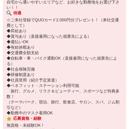
自宅から通いやすいエリアなど、お好きな勤務地をお選び下さ
い！！
待遇
☆ご来社登録でQUOカード2,000円分プレゼント！（来社交通
費として）
◆昇給あり
◆賞与あり（直接雇用になった就業先による）
◆週払いOK
◆有給休暇あり
◆交通費全額支給
◆自転車・車・バイク通勤OK（直接雇用になった就業先によ
る）
◆社会保険完備
◆研修制度あり
◆社員登用（紹介予定派遣）
◆ベネフィット・ステーション利用可能
旅行、グルメ、リラク＆ビューティー、スポーツなど特典多
数！
（テーマパーク、宿泊、旅行、飲食店、サロン、スパ、ジム割
引など）
◆勤務中のマスク着用OK
応募資格・経験
無資格・未経験OK！