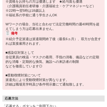
※資格をお持ちの方は優遇します ★給与面も優遇
（介護職員初任者研修・介護福祉士・ケアマネジャーなど）
※22時〜翌5時は18歳以上
※福祉系の学校に通う学生さんOK
Wワークの場合、当社と合わせて法定労働時間の週40時間を超
えてしまう方は応募出来ません。
備考
※紹介予定派遣は派遣期間終了後（最長6ヵ月）、双方が合意す
れば直接雇用されます。
■感染症対策として
全従業員の検温・マスクの着用、手指の消毒、備品などの定期
的な消毒・定期的な換気、施設への来訪者の制限
などを徹底しています◎
■受動喫煙対策について
派遣先により受動喫煙対策が異なります。
詳細は職場見学時及び条件明示書にて通知致します。
応募方法
「応募する」ボタンをご利用下さい。