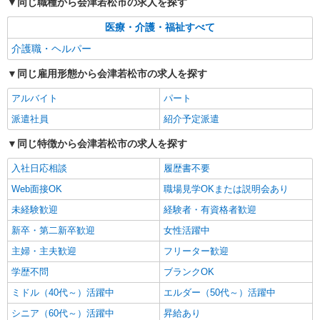
同じ職種から会津若松市の求人を探す
介護スタッフ／資格あり or 経験者
時給1,250円〜1,300円 ◆初任者研修・未経
医療・介護・福祉すべて
験：時給1,250円〜 ◆介護福祉士：時給1,300円〜
介護職・ヘルパー
※経験者は3ヶ月以上 ※給与幅は経験・能力によ
福島県会津若松市 【最寄駅】JR磐越西線「広
る ★週払いOK（規定あり）
田」駅 ★勤務地は3000ヶ所以上★ 自宅から通い
同じ雇用形態から会津若松市の求人を探す
やすいエリアなど、お好きな勤務地をお選び下さ
い！！
詳細を見る
アルバイト
パート
キープ
派遣社員
紹介予定派遣
同じ特徴から会津若松市の求人を探す
入社日応相談
履歴書不要
Web面接OK
職場見学OKまたは説明会あり
未経験歓迎
経験者・有資格者歓迎
新卒・第二新卒歓迎
女性活躍中
主婦・主夫歓迎
フリーター歓迎
学歴不問
ブランクOK
ミドル（40代～）活躍中
エルダー（50代～）活躍中
シニア（60代～）活躍中
昇給あり