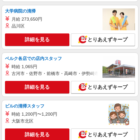
幅は経験・能力による
大学病院の清掃
福島県会津若松市 【最寄駅】JR磐越西線「東
長原」駅
月給 273,650円
品川区
詳細を見る
キープ
詳細を見る
とりあえずキープ
派遣社員
株式会社kotrio /●SD-H-2001837
ベルク各店での店内スタッフ
【面接なし】日払いでお給料即GETのデイサ
ービス＊会津若松市
時給 1,065円
古河市・佐野市・前橋市・高崎市・伊勢崎市・太田市・館林市・
時給1350円〜2062円 ＜日払い有/週払い有/交
通費全支給(ガソリン代含む)＞
詳細を見る
会津若松市 その他多数
とりあえずキープ
詳細を見る
キープ
ビルの清掃スタッフ
時給 1,200円〜1,200円
アルバイト
パート
派遣社員
紹介予定派遣
大阪市北区
日研トータルソーシング株式会社 メディカルケア事業部/郡山オフィ
ス
未経験・無資格OKの介護スタッフ
詳細を見る
とりあえずキープ