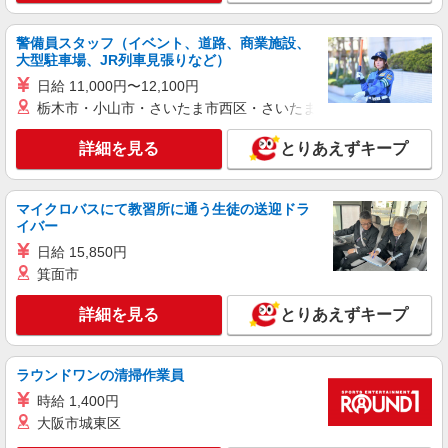
時給1,200円〜1,300円 ★週払いOK（規定あ
り） ※給与幅は経験・能力による
警備員スタッフ（イベント、道路、商業施設、
福島県会津若松市 【最寄駅】会津鉄道会津線
大型駐車場、JR列車見張りなど）
「南若松」駅 ★勤務地は3000ヶ所以上★ 自宅か
ら通いやすいエリアなど、お好きな勤務地をお選
日給 11,000円〜12,100円
び下さい！！
栃木市・小山市・さいたま市西区・さいたま市岩槻区・久喜市・
詳細を見る
キープ
詳細を見る
とりあえずキープ
派遣社員
株式会社kotrio /●SD-H-1975169
会津若松市｜日払いOK！日収1万円超え×サ高
マイクロバスにて教習所に通う生徒の送迎ドラ
住スタッフ！
イバー
時給1350円〜2062円 ＜日払い有/週払い有/交
日給 15,850円
通費全支給(ガソリン代含む)＞
箕面市
会津若松市 その他多数
詳細を見る
とりあえずキープ
詳細を見る
キープ
ラウンドワンの清掃作業員
派遣社員
株式会社kotrio /●SD-H-1909125
時給 1,400円
会津若松市▼綺麗なサ高住で生活ケア▼清掃や
大阪市城東区
フロアの巡回など