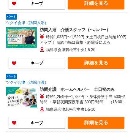
詳細を見る
キープ
含む ※給与幅は資格・経験等による
パート
ツクイ会津（訪問入浴）
訪問入浴 介護スタッフ（ヘルパー）
時給1,033円〜1,529円 ★土日祝日は時給100円
アップ！ ※給与幅は資格・経験等による
福島県会津若松市中央1-5-30
詳細を見る
キープ
パート
ツクイ会津（訪問介護）
訪問介護 ホームヘルパー 土日祝のみ
時給1,254円〜1,782円 ・身体介護手当:500円/
時間 ・早朝夜間深夜手当:300円/時間 （18:00〜
翌07:59の時間帯） ・ICT手当:2,000円/月 ・深夜
福島県会津若松市中央1-5-30
割増は別途支給 ・ケア→ケアの移動時間も賃金
（時給）を支給 ・土日祝日手当:100円/時間含む
詳細を見る
キープ
・特定事業所加算手当:60円/時間含む ※給与幅は
資格・経験等による