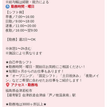
あなたのスキルに合わせて少しずつお仕事をお願いしていきます。
※給与幅は経験・能力による
20代・30代・40代・50代・60代、
勤務時間・曜日
若手からミドル、中高年（エルダー）、シニア世代まで幅広く活躍
【シフト例】
中！
早番／7:00〜16:00
日勤／9:00〜18:00
「こんな時だからこそ、しっかり稼いでおきたい！」
遅番／11:00〜20:00
「すぐに働けるところはないかな…」
夜勤／16:00〜翌9:00
「しっかり稼げるアルバイトを探してる。」
そんな方もぜひ！お気軽にご連絡ください♪
【勤務】週2日〜OK
※休憩1〜2h含む
※施設により異なります
★自己申告シフト
★勤務時間・曜日・開始日お気軽にご相談ください！
★短期2ヶ月からのお仕事もあります！
★「オープニング」「固定シフト」「土日祝休み」「夜勤メイ
ン」などご希望に合わせたお仕事をご紹介します！
アクセス・勤務地
福島県会津若松市
【最寄駅】会津鉄道会津線「芦ノ牧温泉南」駅
★勤務地は3000ヶ所以上★