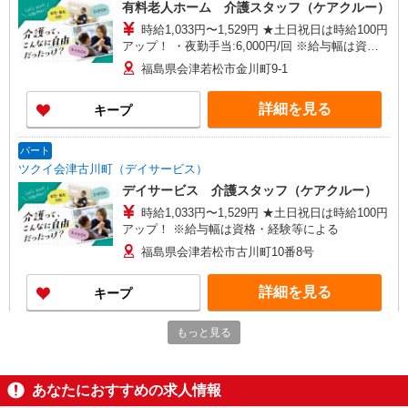
有料老人ホーム 介護スタッフ（ケアクルー）
時給1,033円〜1,529円 ★土日祝日は時給100円
アップ！ ・夜勤手当:6,000円/回 ※給与幅は資
格・経験等による
福島県会津若松市金川町9-1
詳細を見る
キープ
パート
ツクイ会津古川町（デイサービス）
デイサービス 介護スタッフ（ケアクルー）
時給1,033円〜1,529円 ★土日祝日は時給100円
アップ！ ※給与幅は資格・経験等による
福島県会津若松市古川町10番8号
詳細を見る
キープ
もっと見る
派遣社員
株式会社kotrio /●SD-H-1993409
会津若松市⇒需要のある福祉業界で介護デビュ
あなたにおすすめの求人情報
ー＊資格支援あり