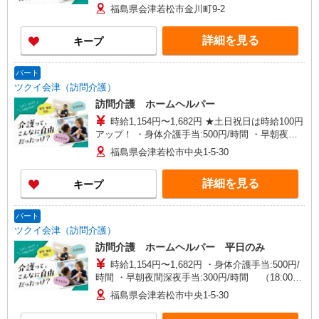
福島県会津若松市金川町9-2
詳細を見る
キープ
パート
ツクイ会津（訪問介護）
訪問介護 ホームヘルパー
時給1,154円〜1,682円 ★土日祝日は時給100円
アップ！ ・身体介護手当:500円/時間 ・早朝夜間
深夜手当:300円/時間 （18:00〜翌07:59の時間
福島県会津若松市中央1-5-30
帯） ・ICT手当:2,000円/月 ・深夜割増は別途支給
・ケア→ケアの移動時間も賃金（時給）を支給 ※
詳細を見る
キープ
特定事業所加算手当:60円/時間含む ※給与幅は資
格・経験等による
パート
ツクイ会津（訪問介護）
訪問介護 ホームヘルパー 平日のみ
時給1,154円〜1,682円 ・身体介護手当:500円/
時間 ・早朝夜間深夜手当:300円/時間 （18:00〜
翌07:59の時間帯） ・ICT手当:2,000円/月 ・深夜
福島県会津若松市中央1-5-30
割増は別途支給 ・ケア→ケアの移動時間も賃金
（時給）を支給 ・特定事業所加算手当:60円/時間