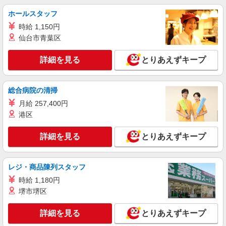
時給1350円〜2062円 ＜日払い有/週払い有/交
通費全支給(ガソリン代含む)＞
ホールスタッフ
会津若松市 その他多数
時給 1,150円
仙台市青葉区
詳細を見る
キープ
詳細を見る
とりあえずキープ
派遣社員
株式会社kotrio /●SD-H-2066661
総合病院の清掃
会津若松市◆サ高住スタッフ◆穏やかな職場×
週3〜×残業なし
月給 257,400円
時給1350円〜2062円 ＜日払い有/週払い有/交
港区
通費全支給(ガソリン代含む)＞
会津若松市 その他多数
詳細を見る
とりあえずキープ
詳細を見る
キープ
レジ・商品陳列スタッフ
時給 1,180円
アルバイト
パート
派遣社員
日研トータルソーシング株式会社 メディカルケア事業部/郡山オフィ
堺市堺区
ス【看護助手】
看護助手（ナースエイド）
詳細を見る
とりあえずキープ
時給1,150円 ★週払いOK（規定あり） ※給与