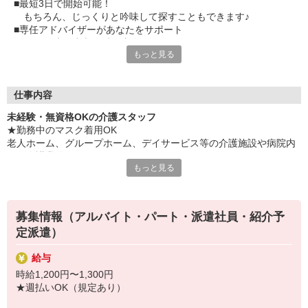
■最短3日で開始可能！
もちろん、じっくりと吟味して探すこともできます♪
■専任アドバイザーがあなたをサポート
困った時は遠慮せずご連絡を！
もっと見る
■手厚い福利厚生にもご注目を
特典満載のベネフィットステーションが利用できます！
スタッフさんの満足度バツグン！
仕事内容
設立40年以上の実績とノウハウを駆使し、最適な活躍場所をご紹
未経験・無資格OKの介護スタッフ
介◎
★勤務中のマスク着用OK
「以前派遣で働いた時は、ちょっと自分に合わなかったんだよ
老人ホーム、グループホーム、デイサービス等の介護施設や病院内
ね・・・」
での介護業務をお願いします。
そんなあなたも『日研メディカルケア』にお問い合わせくださ
もっと見る
い！
・食事や入浴のお手伝いなどの身体介護
・シーツ交換、ベッドメイクなどの環境整備
・薬やおしぼりの準備などのケア
募集情報（アルバイト・パート・派遣社員・紹介予
・体操や季節ごとのレクリエーション
定派遣）
・歩行、車椅子の介助
・見守り
給与
※施設により異なります
時給1,200円〜1,300円
★施設内は冷暖房完備！いつでも快適にお仕事できますよ！
★週払いOK（規定あり）
★まずはお名前を覚えてコミュニケーションをとるところから！