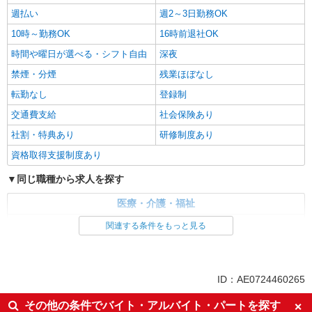
週払い
週2～3日勤務OK
10時～勤務OK
16時前退社OK
時間や曜日が選べる・シフト自由
深夜
禁煙・分煙
残業ほぼなし
転勤なし
登録制
交通費支給
社会保険あり
社割・特典あり
研修制度あり
資格取得支援制度あり
同じ職種から求人を探す
医療・介護・福祉
介護職・ヘルパー
関連する条件をもっと見る
同じ特徴から求人を探す
未経験歓迎
ミドル（40代～）活躍中
ID：AE0724460265
週2～3日勤務OK
深夜
その他の条件でバイト・アルバイト・パートを探す