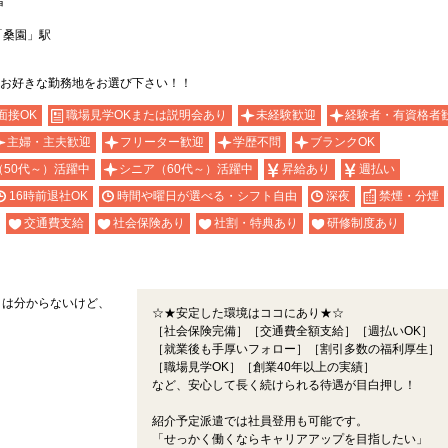
者
「桑園」駅
お好きな勤務地をお選び下さい！！
面接OK
職場見学OKまたは説明会あり
未経験歓迎
経験者・有資格者
主婦・主夫歓迎
フリーター歓迎
学歴不問
ブランクOK
（50代～）活躍中
シニア（60代～）活躍中
昇給あり
週払い
16時前退社OK
時間や曜日が選べる・シフト自由
深夜
禁煙・分煙
交通費支給
社会保険あり
社割・特典あり
研修制度あり
とは分からないけど、
☆★安定した環境はココにあり★☆
［社会保険完備］［交通費全額支給］［週払いOK］
［就業後も手厚いフォロー］［割引多数の福利厚生］
［職場見学OK］［創業40年以上の実績］
など、安心して長く続けられる待遇が目白押し！
紹介予定派遣では社員登用も可能です。
「せっかく働くならキャリアアップを目指したい」