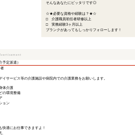
そんなあなたにピッタリです◎
☆★必要な資格や経験は？★☆
□ 介護職員初任者研修以上
□ 実務経験3ヶ月以上
ブランクがあってもしっかりフォローします！
介予定派遣）
験者
デイサービス等の介護施設や病院内での介護業務をお願いします。
身体介護
どの環境整備
ア
ション
も快適にお仕事できますよ！
代、