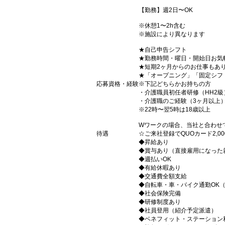
【勤務】週2日〜OK
※休憩1〜2h含む
※施設により異なります
★自己申告シフト
★勤務時間・曜日・開始日お気
★短期2ヶ月からのお仕事もあ
★「オープニング」「固定シフ
応募資格・経験
※下記どちらかお持ちの方
・介護職員初任者研修（HH2級
・介護職のご経験（3ヶ月以上
※22時〜翌5時は18歳以上
Wワークの場合、当社と合わせ
待遇
☆ご来社登録でQUOカード2,
◆昇給あり
◆賞与あり（直接雇用になった
◆週払いOK
◆有給休暇あり
◆交通費全額支給
◆自転車・車・バイク通勤OK
◆社会保険完備
◆研修制度あり
◆社員登用（紹介予定派遣）
◆ベネフィット・ステーション