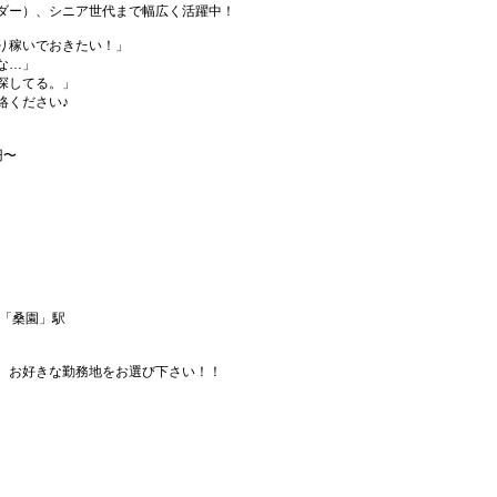
ダー）、シニア世代まで幅広く活躍中！
り稼いでおきたい！」
な…」
探してる。」
絡ください♪
円〜
線「桑園」駅
、お好きな勤務地をお選び下さい！！