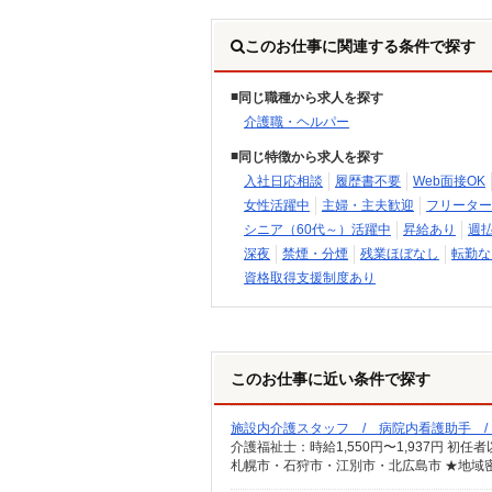
このお仕事に関連する条件で探す
同じ職種から求人を探す
介護職・ヘルパー
同じ特徴から求人を探す
入社日応相談
履歴書不要
Web面接OK
女性活躍中
主婦・主夫歓迎
フリーター
シニア（60代～）活躍中
昇給あり
週
深夜
禁煙・分煙
残業ほぼなし
転勤な
資格取得支援制度あり
このお仕事に近い条件で探す
施設内介護スタッフ / 病院内看護助手 
札幌市・石狩市・江別市・北広島市 ★地域