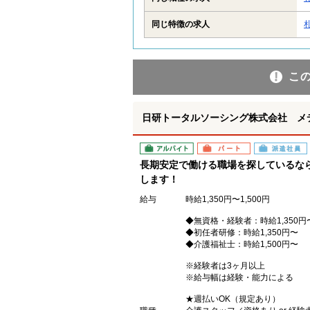
同じ特徴の求人
こ
日研トータルソーシング株式会社 メ
アルバイト
パート
派遣社員
長期安定で働ける職場を探しているな
します！
給与
時給1,350円〜1,500円
◆無資格・経験者：時給1,350円
◆初任者研修：時給1,350円〜
◆介護福祉士：時給1,500円〜
※経験者は3ヶ月以上
※給与幅は経験・能力による
★週払いOK（規定あり）