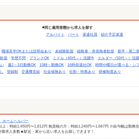
同じ雇用形態から求人を探す
アルバイト
パート
派遣社員
紹介予定派遣
職場見学OKまたは説明会あり
未経験歓迎
経験者・有資格者歓迎
新卒・第二
歓迎
学歴不問
ブランクOK
ミドル（40代～）活躍中
エルダー（50代～）活
払い
週2～3日勤務OK
10時～勤務OK
16時前退社OK
時間や曜日が選べる・シ
し
登録制
交通費支給
社会保険あり
社割・特典あり
研修制度あり
/ ホームヘルパー
密着求人多数★駅近・家から近い求人をお探しできます！