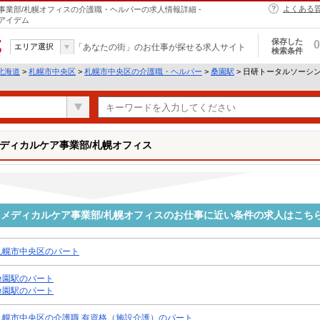
よくある
業部/札幌オフィスの介護職・ヘルパーの求人情報詳細 -
アイデム
保存した
0
エリア選択
「あなたの街」のお仕事が探せる求人サイト
検索条件
北海道
>
札幌市中央区
>
札幌市中央区の介護職・ヘルパー
>
桑園駅
> 日研トータルソーシ
ディカルケア事業部/札幌オフィス
メディカルケア事業部/札幌オフィスのお仕事に近い条件の求人はこち
札幌市中央区のパート
桑園駅のパート
桑園駅のパート
札幌市中央区の介護職 有資格（施設介護）のパート