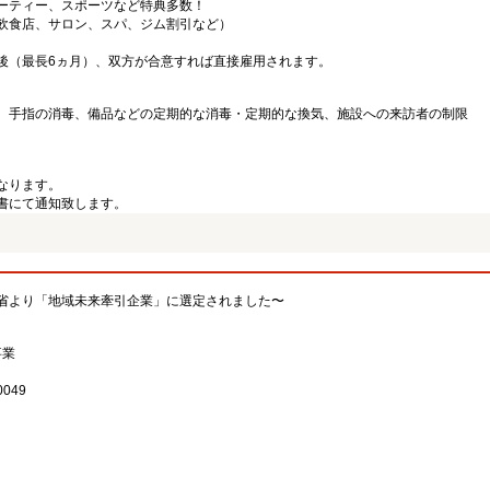
ーティー、スポーツなど特典多数！
飲食店、サロン、スパ、ジム割引など）
後（最長6ヵ月）、双方が合意すれば直接雇用されます。
、手指の消毒、備品などの定期的な消毒・定期的な換気、施設への来訪者の制限
なります。
書にて通知致します。
省より「地域未来牽引企業」に選定されました〜
事業
049