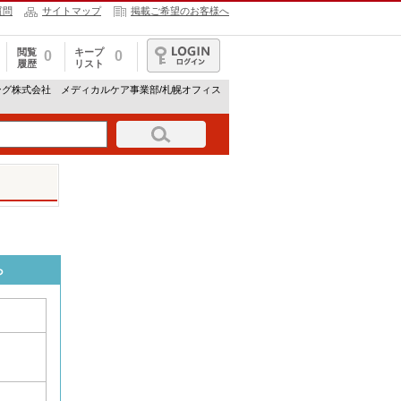
質問
サイトマップ
掲載ご希望のお客様へ
閲覧
キープ
0
0
履歴
リスト
ログイン
ング株式会社 メディカルケア事業部/札幌オフィス
ら