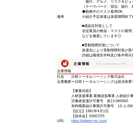
旅行、グルメ、リラク＆ビュ
（テーマパーク、宿泊、旅行、
◆勤務中のマスク着用OK
備考
※紹介予定派遣は派遣期間終了
■感染症対策として
全従業員の検温・マスクの着用
などを徹底しています◎
■受動喫煙対策について
派遣先により受動喫煙対策が異
詳細は職場見学時及び条件明示
企業情報
社名
日研トータルソーシング株式会社
企業概要
〜日研トータルソーシングは経済産業
【事業内容】
人材派遣事業 業務請負事業 人材紹介
労働者派遣許可番号 派13-060060
有料職業紹介事業許可番号 13-ユ-060
【設立】1981年4月1日
【資本金】5000万円
URL
https://nikken-mc.com/