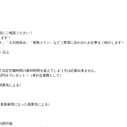
軽にご相談ください！
ります！
ト」「土日祝休み」「夜勤メイン」などご希望に合わせたお仕事をご紹介します！
）以上
）
て法定労働時間の週40時間を超えてしまう方は応募出来ません。
000円分プレゼント！（来社交通費として）
就業先による）
（直接雇用になった就業先による）
利用可能