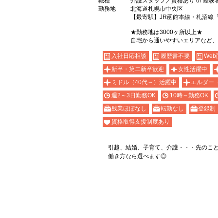
職種
介護スタッフ／資格あり or 経験
勤務地
北海道札幌市中央区
【最寄駅】JR函館本線・札沼線
★勤務地は3000ヶ所以上★
自宅から通いやすいエリアなど、
入社日応相談
履歴書不要
Web
新卒・第二新卒歓迎
女性活躍中
ミドル（40代～）活躍中
エルダー
週2～3日勤務OK
10時～勤務OK
残業ほぼなし
転勤なし
登録制
資格取得支援制度あり
引越、結婚、子育て、介護・・・先のこ
働き方なら選べます◎