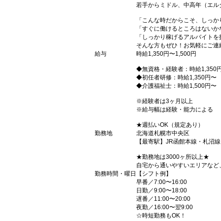
若手からミドル、中高年（エル
「こんな時だからこそ、しっか
「すぐに働けるところはないか
「しっかり稼げるアルバイトを
そんな方もぜひ！お気軽にご連
給与
時給1,350円〜1,500円
◆無資格・経験者：時給1,350
◆初任者研修：時給1,350円〜
◆介護福祉士：時給1,500円〜
※経験者は3ヶ月以上
※給与幅は経験・能力による
★週払いOK（規定あり）
勤務地
北海道札幌市中央区
【最寄駅】JR函館本線・札沼
★勤務地は3000ヶ所以上★
自宅から通いやすいエリアなど
勤務時間・曜日
【シフト例】
早番／7:00〜16:00
日勤／9:00〜18:00
遅番／11:00〜20:00
夜勤／16:00〜翌9:00
☆時短勤務もOK！