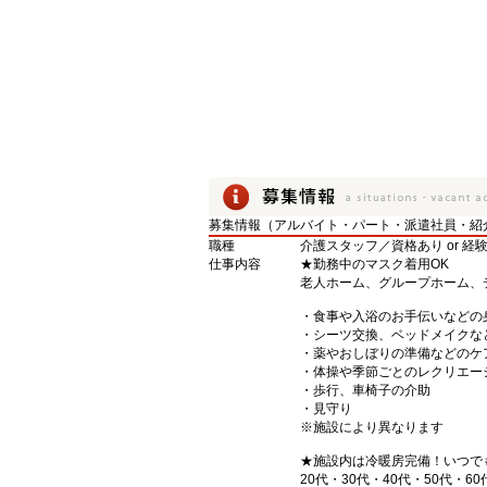
募集情報（アルバイト・パート・派遣社員・紹
職種
介護スタッフ／資格あり or 経
仕事内容
★勤務中のマスク着用OK
老人ホーム、グループホーム、
・食事や入浴のお手伝いなどの
・シーツ交換、ベッドメイクな
・薬やおしぼりの準備などのケ
・体操や季節ごとのレクリエー
・歩行、車椅子の介助
・見守り
※施設により異なります
★施設内は冷暖房完備！いつで
20代・30代・40代・50代・60