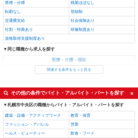
禁煙・分煙
残業ほぼなし
株式会社トラストグロース 北海道支社
転勤なし
登録制
特別養護老人ホームでの介護
【派遣時給】1,350〜1,500円（資格・経験によ
交通費支給
社会保険あり
る） 交通費別途支給
社割・特典あり
研修制度あり
北海道札幌市中央区円山西町
資格取得支援制度あり
詳細を見る
キープ
同じ職種から求人を探す
医療・介護・福祉
派遣社員
株式会社トラストグロース 北海道支社
介護職・ヘルパー
関連する条件をもっと見る
有料老人ホームでの介護業務
同じ特徴から求人を探す
【派遣時給】1,350〜1,500円（資格・経験によ
る） 交通費別途支給
未経験歓迎
ミドル（40代～）活躍中
その他の条件でバイト・アルバイト・パートを探す
北海道札幌市中央区南八条西
週2～3日勤務OK
深夜
札幌市中央区の職種からバイト・アルバイト・パートを探す
交通費支給
社会保険あり
詳細を見る
キープ
建築・設備・アクティブワーク
教育・保育
派遣社員
ファッション・アパレル
営業
株式会社トラストグロース 北海道支社
ヘルス・ビューティー
飲食・フード
有料老人ホームでの介護