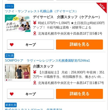
NEW
パート
ツクイ・サンフォレスト札幌山鼻（デイサービス）
デイサービス 介護スタッフ（ケアクルー）
時給1,075円〜1,094円 ★土日祝日は時給100円
アップ！ ※給与幅は資格・経験等による
北海道札幌市中央区南十四条西18丁目5番1号
詳細を見る
キープ
正社員
SOMPOケア ラヴィーレレジデンス札幌桑園駅前/5244ra1
介護スタッフ
【介護福祉士】 月給：259,800円 年収例：351
万円〜 ※職務手当、特別職務手当、働きがい向上
手当、日祝手当（月平均2回分）、夜勤手当（月平
北海道札幌市中央区北十一条西14丁目1番17号
均5回分）等、毎月平均的に支払われる手当を含み
ます。 ■オンコール手当（1,000円/日）あり ◎残
詳細を見る
キープ
業時は別途時間外手当支給（超過1分〜） ◎賞
与 基本給2.08ヶ月分/年支給
派遣社員
株式会社トラストグロース 北海道支社