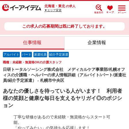
北海道・東北
の求人
▼エリア変更
この求人の応募期間は既に終了しております。
仕事情報
企業情報
アルバイト
パート
派遣社員
紹介予定派遣
職種：未経験・無資格OKの介護スタッフ
日研トータルソーシング株式会社 メディカルケア事業部/札幌オフ
ィスの介護職・ヘルパーの求人情報詳細（アルバイト/パート/派遣社
員/紹介予定派遣） - 札幌市中央区
あなたの優しさを待っている人がいます！ 利用者
様の笑顔と健康な毎日を支えるヤリガイ◎のポジシ
ョン
丁寧な研修があるので未経験・無資格からスタート可
能。
「やってみたい」の気持ちを応援します！