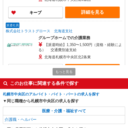
詳細を見る
キープ
派遣社員
株式会社トラストグロース 北海道支社
グループホームでの介護業務
【派遣時給】1,350〜1,500円（資格・経験によ
る） 交通費別途支給
北海道札幌市中央区北2条東
詳細を見る
キープ
もっと見る
派遣社員
このお仕事に関連する条件で探す
株式会社トラストグロース 北海道支社
札幌市中央区のアルバイト・バイト・パートの求人を探す
有料老人ホームでの夜勤専従
同じ職種から札幌市中央区の求人を探す
【派遣時給】1,350〜1,500円（資格・経験によ
る） 交通費別途支給
医療・介護・福祉すべて
北海道札幌市中央区南１４条西
介護職・ヘルパー
詳細を見る
キープ