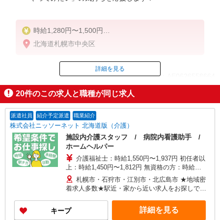
時給1,280円〜1,500円
★週払いOK（規定あり）
北海道札幌市中央区
※給与幅は経験・能力による
詳細を見る
ID：AE0626558664
20
件のこの求人と職種が同じ求人
掲載期間終了
派遣社員
紹介予定派遣
職業紹介
株式会社ニッソーネット 北海道版（介護）
施設内介護スタッフ / 病院内看護助手 /
ホームヘルパー
介護福祉士：時給1,550円〜1,937円 初任者以
上：時給1,450円〜1,812円 無資格の方：時給
1,240円〜1,687円 ※給与幅は勤務先による +交通
札幌市・石狩市・江別市・北広島市 ★地域密
費、諸手当（勤務先による） +0円で介護資格が取
着求人多数★駅近・家から近い求人をお探しでき
れる （別途規定） ★給与日払い制度あり！
ます！
詳細を見る
キープ