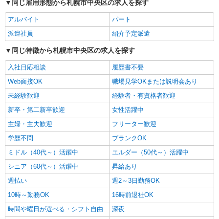
同じ雇用形態から札幌市中央区の求人を探す
アルバイト
パート
派遣社員
株式会社トラストグロース 北海道支社
派遣社員
紹介予定派遣
住宅型有料老人ホームにて介護業務
同じ特徴から札幌市中央区の求人を探す
【派遣時給】1,350〜1,500円（資格・経験によ
る） 交通費別途支給
入社日応相談
履歴書不要
北海道札幌市中央区宮の森
Web面接OK
職場見学OKまたは説明会あり
未経験歓迎
経験者・有資格者歓迎
詳細を見る
キープ
新卒・第二新卒歓迎
女性活躍中
派遣社員
主婦・主夫歓迎
フリーター歓迎
株式会社トラストグロース 北海道支社
学歴不問
ブランクOK
有料老人ホームでの介護業務
ミドル（40代～）活躍中
【派遣時給】1,350〜1,500円（資格・経験によ
エルダー（50代～）活躍中
る） 交通費別途支給
シニア（60代～）活躍中
昇給あり
北海道札幌市中央区北8条西
週払い
週2～3日勤務OK
詳細を見る
10時～勤務OK
16時前退社OK
キープ
時間や曜日が選べる・シフト自由
深夜
派遣社員