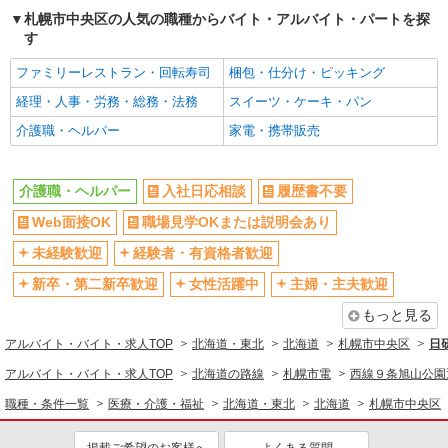
札幌市中央区の人気の職種からバイト・アルバイト・パートを探
【派遣時給】1,350〜1,500円（資格・経験によ
る） 交通費別途支給
す
北海道札幌市中央区南１４条西
ファミリーレストラン・回転寿司
梱包・仕分け・ピッキング
経理・人事・労務・総務・法務
スイーツ・ケーキ・パン
詳細を見る
キープ
介護職・ヘルパー
家電・携帯販売
派遣社員
株式会社トラストグロース 北海道支社
介護職・ヘルパー
入社日応相談
履歴書不要
老人保健施設での介護
【派遣時給】1,600〜1,700円（資格・経験によ
Web面接OK
職場見学OKまたは説明会あり
る） 交通費別途支給
未経験歓迎
経験者・有資格者歓迎
北海道札幌市中央区旭ヶ丘5丁目
新卒・第二新卒歓迎
女性活躍中
主婦・主夫歓迎
詳細を見る
キープ
もっと見る
アルバイト・バイト・求人TOP
北海道・東北
北海道
札幌市中央区
日
派遣社員
株式会社トラストグロース 北海道支社
アルバイト・バイト・求人TOP
北海道の路線
札幌市電
西線９条旭山公園
小規模多機能型居宅介護事業所での介護
職種・条件一覧
医療・介護・福祉
北海道・東北
北海道
札幌市中央区
【派遣時給】1,350〜1,500円（資格・経験によ
る） 交通費別途支給