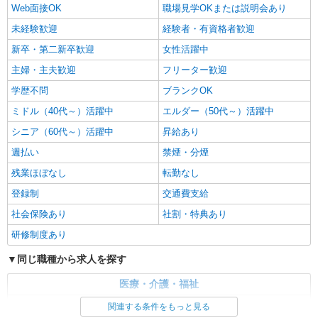
Web面接OK
職場見学OKまたは説明会あり
未経験歓迎
経験者・有資格者歓迎
新卒・第二新卒歓迎
女性活躍中
主婦・主夫歓迎
フリーター歓迎
学歴不問
ブランクOK
ミドル（40代～）活躍中
エルダー（50代～）活躍中
シニア（60代～）活躍中
昇給あり
週払い
禁煙・分煙
残業ほぼなし
転勤なし
登録制
交通費支給
社会保険あり
社割・特典あり
研修制度あり
同じ職種から求人を探す
医療・介護・福祉
看護師・保健師・看護助手・助産師
関連する条件をもっと見る