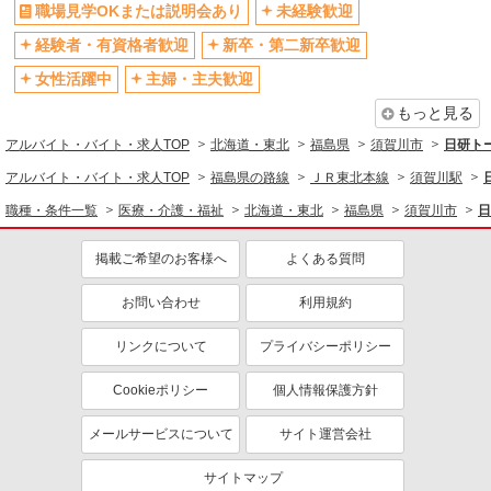
職場見学OKまたは説明会あり
未経験歓迎
経験者・有資格者歓迎
新卒・第二新卒歓迎
女性活躍中
主婦・主夫歓迎
もっと見る
アルバイト・バイト・求人TOP
北海道・東北
福島県
須賀川市
日研ト
アルバイト・バイト・求人TOP
福島県の路線
ＪＲ東北本線
須賀川駅
職種・条件一覧
医療・介護・福祉
北海道・東北
福島県
須賀川市
日
掲載ご希望のお客様へ
よくある質問
お問い合わせ
利用規約
リンクについて
プライバシーポリシー
Cookieポリシー
個人情報保護方針
メールサービスについて
サイト運営会社
サイトマップ