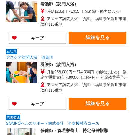
看護師（訪問入浴）
時給1235円〜1335円 ※経験・能力による
アスケア訪問入浴 須賀川 福島県須賀川市館
取町115番地
詳細を見る
キープ
正社員
アスケア訪問入浴 須賀川
看護師（訪問入浴）
月給258,000円〜274,000円（地域による） 別
途交通費支給（30000円上限/月） 別途残業手当
（月平均残業時間20時間）残業代全額支給
アスケア訪問入浴 須賀川 福島県須賀川市館
取町115番地
詳細を見る
キープ
業務委託
SOMPOヘルスサポート株式会社 全支援対応コース
保健師・管理栄養士 特定保健指導