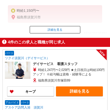
時給1,150円〜
福島県須賀川市
詳細を見る
ID：AE0625535891
4
件のこの求人と職種が同じ求人
掲載期間終了
NEW
パート
ツクイ須賀川（デイサービス）
デイサービス 看護スタッフ
時給1,247円〜2,029円 ★土日祝日は時給100円
アップ！ ※給与幅は資格・経験等による
福島県須賀川市塚田89
詳細を見る
キープ
アルバイト
パート
アスケア訪問入浴 須賀川