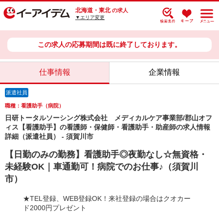
北海道・東北
の求人
▼エリア変更
この求人の応募期間は既に終了しております。
仕事情報
企業情報
派遣社員
職種：看護助手（病院）
日研トータルソーシング株式会社 メディカルケア事業部/郡山オフ
ィス【看護助手】の看護師・保健師・看護助手・助産師の求人情報
詳細（派遣社員） - 須賀川市
【日勤のみの勤務】看護助手◎夜勤なし☆無資格・
未経験OK｜車通勤可！病院でのお仕事♪（須賀川
市）
★TEL登録、WEB登録OK！来社登録の場合はクオカー
ド2000円プレゼント