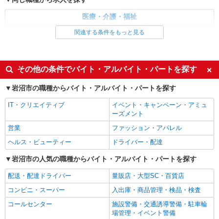
通費全支給(ガソリン代含む)＞
医療・介護・福祉
岩沼市 ＊車・自転車可
看護師・保健師・看護助手・助産師
関連する条件をもっと見る
詳細を見る
キープ
同じ特徴から求人を探す
業務委託
未経験歓迎
ミドル（40代～）活躍中
その他の条件でバイト・アルバイト・パートを探す
SOMPOヘルスサポート株式会社 全支援対応コース
交通費支給
社会保険あり
保健師・管理栄養士 特定保健指導
岩沼市の職種からバイト・アルバイト・パートを探す
報酬：出来高制 報酬額（消費税抜き）： ・事
業所一括面談(対面) 1日：10,000円〜14,716円 ・
IT・クリエイティブ
イベント・キャンペーン・アミュ
個別訪問(対面) 1件：4,286円〜5,239円 ・遠隔面
ーズメント
【活動エリア】宮城県岩沼市及びその周辺
談 1件：1,500〜1,691円 ・電話支援 1件：
営業
ファッション・アパレル
1,000円〜1,429円 ・ICTメール支援 1件：500円
詳細を見る
キープ
※上記金額に消費税を加えた金額をお支払いいた
ヘルス・ビューティー
ドライバー・配達
します ※交通費・電話代は弊社負担。その他、支
援内容により細則あり。
岩沼市の人気の職種からバイト・アルバイト・パートを探す
配送・配達ドライバー
量販店・大型SC・百貨店
コンビニ・スーパー
入出庫・商品管理・検品・検査
コールセンター
施設警備・交通誘導警備・駐車輪
場管理・イベント警備