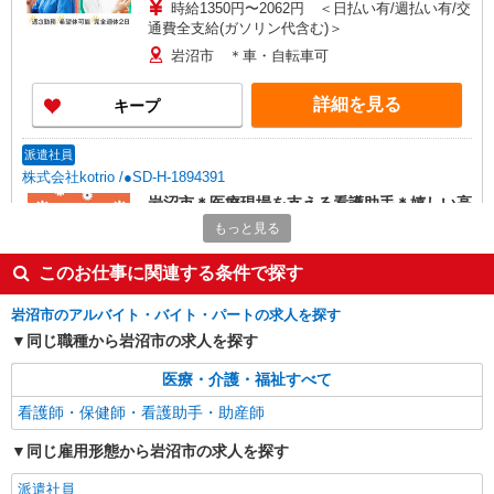
時給1350円〜2062円 ＜日払い有/週払い有/交
通費全支給(ガソリン代含む)＞
岩沼市 ＊車・自転車可
詳細を見る
キープ
派遣社員
株式会社kotrio /●SD-H-1894391
岩沼市＊医療現場を支える看護助手＊嬉しい高
時給◎研修あり
もっと見る
時給1450円〜2062円 ＜日払い有/週払い有/交
通費全支給(ガソリン代含む)＞
このお仕事に関連する条件で探す
岩沼市内 ※交通費支給
岩沼市のアルバイト・バイト・パートの求人を探す
同じ職種から岩沼市の求人を探す
詳細を見る
キープ
医療・介護・福祉すべて
派遣社員
看護師・保健師・看護助手・助産師
株式会社kotrio /●SD-H-2066789
≪岩沼市≫未経験・無資格から看護助手へ挑
同じ雇用形態から岩沼市の求人を探す
戦！シフト相談OK♪
派遣社員
時給1350円〜2062円 ＜日払い有/週払い有/交