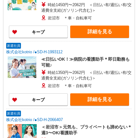
時給1450円〜2062円 ＜日払い有/週払い有/交
通費全支給(ガソリン代含む)＞
岩沼市 ＊車・自転車可
詳細を見る
キープ
派遣社員
株式会社kotrio /●SD-H-1993112
≪日払いOK！≫病院の看護助手＊即日勤務も
可能♪
時給1350円〜2062円 ＜日払い有/週払い有/交
通費全支給(ガソリン代含む)＞
岩沼市 ＊車・自転車可
詳細を見る
キープ
派遣社員
株式会社kotrio /●SD-H-2066407
＜岩沼市＞元気も、プライベートも諦めない＊
週3〜OK/看護助手