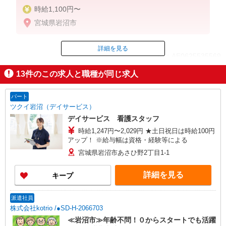
時給1,100円〜
宮城県岩沼市
詳細を見る
ID：AE0625535569
13
件のこの求人と職種が同じ求人
掲載期間終了
パート
ツクイ岩沼（デイサービス）
デイサービス 看護スタッフ
時給1,247円〜2,029円 ★土日祝日は時給100円
アップ！ ※給与幅は資格・経験等による
宮城県岩沼市あさひ野2丁目1-1
詳細を見る
キープ
派遣社員
株式会社kotrio /●SD-H-2066703
≪岩沼市≫年齢不問！０からスタートでも活躍