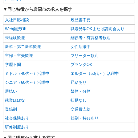
通費全支給(ガソリン代含む)＞
同じ特徴から岩沼市の求人を探す
岩沼市 ＊車・自転車可
入社日応相談
履歴書不要
詳細を見る
キープ
Web面接OK
職場見学OKまたは説明会あり
未経験歓迎
経験者・有資格者歓迎
派遣社員
新卒・第二新卒歓迎
女性活躍中
株式会社kotrio /●SD-H-1895934
岩沼市のサ高住＊シフト融通が利くため子育て
主婦・主夫歓迎
フリーター歓迎
世代から大人気♪
学歴不問
ブランクOK
時給2000円〜2500円 ＜日払い有/週払い有/交
通費全支給(ガソリン代含む)＞
ミドル（40代～）活躍中
エルダー（50代～）活躍中
岩沼市内 ※交通費支給
シニア（60代～）活躍中
昇給あり
週払い
禁煙・分煙
詳細を見る
キープ
残業ほぼなし
転勤なし
派遣社員
登録制
交通費支給
株式会社kotrio /●SD-H-1993552
社会保険あり
社割・特典あり
岩沼市｜家庭と両立できる＊デイサービス看護
研修制度あり
師【夜勤なし】
時給2000円〜2500円 ＜日払い有/週払い有/交
同じ職種から求人を探す