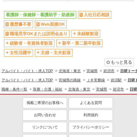
看護師・保健師・看護助手・助産師
入社日応相談
履歴書不要
Web面接OK
職場見学OKまたは説明会あり
未経験歓迎
経験者・有資格者歓迎
新卒・第二新卒歓迎
女性活躍中
主婦・主夫歓迎
もっと見る
アルバイト・バイト・求人TOP
北海道・東北
宮城県
岩沼市
日研トー
アルバイト・バイト・求人TOP
宮城県の路線
ＪＲ常磐線
岩沼駅
日研
職種・条件一覧
医療・介護・福祉
北海道・東北
宮城県
岩沼市
日研
掲載ご希望のお客様へ
よくある質問
お問い合わせ
利用規約
リンクについて
プライバシーポリシー