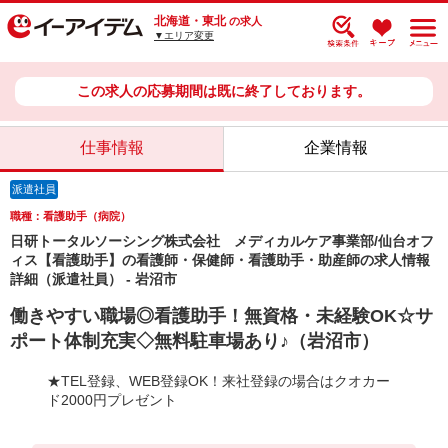
北海道・東北
の求人
▼エリア変更
この求人の応募期間は既に終了しております。
仕事情報
企業情報
派遣社員
職種：看護助手（病院）
日研トータルソーシング株式会社 メディカルケア事業部/仙台オフ
ィス【看護助手】の看護師・保健師・看護助手・助産師の求人情報
詳細（派遣社員） - 岩沼市
働きやすい職場◎看護助手！無資格・未経験OK☆サ
ポート体制充実◇無料駐車場あり♪（岩沼市）
★TEL登録、WEB登録OK！来社登録の場合はクオカー
ド2000円プレゼント