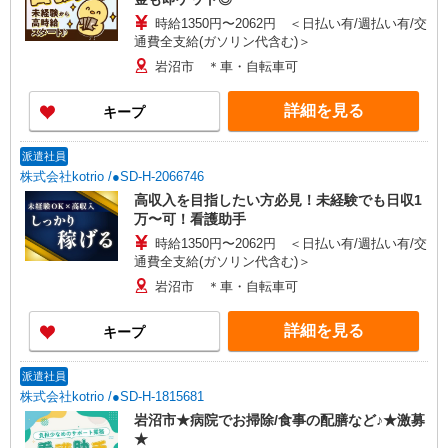
時給1350円〜2062円 ＜日払い有/週払い有/交
通費全支給(ガソリン代含む)＞
岩沼市 ＊車・自転車可
詳細を見る
キープ
派遣社員
株式会社kotrio /●SD-H-2066746
高収入を目指したい方必見！未経験でも日収1
万〜可！看護助手
時給1350円〜2062円 ＜日払い有/週払い有/交
通費全支給(ガソリン代含む)＞
岩沼市 ＊車・自転車可
詳細を見る
キープ
派遣社員
株式会社kotrio /●SD-H-1815681
岩沼市★病院でお掃除/食事の配膳など♪★激募
★