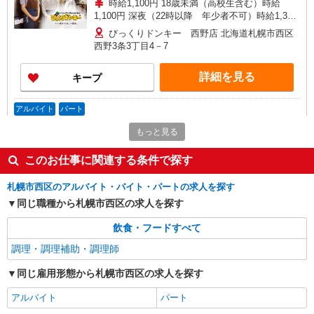
時給1,100円 18歳未満（高校生含む）時給
1,100円 深夜（22時以降 年少者不可）時給1,375
円 ☆12月31日〜1月3日まで年末年始手当有（時給
びっくりドンキー 西野店 北海道札幌市西区
アップ）
西野3条3丁目4－7
詳細を見る
キープ
アルバイト
パート
びっくりドンキー 西野店
もっと見る
びっくりドンキーのキッチンスタッフ
時給1,100円 18歳未満（高校生含む）時給
このお仕事に関連する条件で探す
1,100円 深夜（22時以降 年少者不可）時給1,375
円 ☆12月31日〜1月3日まで年末年始手当有（時給
札幌市西区のアルバイト・バイト・パートの求人を探す
びっくりドンキー 西野店 北海道札幌市西区
アップ）
西野3条3丁目4－7
同じ職種から札幌市西区の求人を探す
飲食・フードすべて
詳細を見る
キープ
調理・調理補助・調理師
派遣社員
同じ雇用形態から札幌市西区の求人を探す
株式会社トラストグロース 北海道支社
保育園内厨房での調理業務
アルバイト
パート
【派遣時給】1,200〜1,280円（資格・経験によ