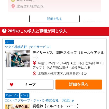
※22:00以降は時給1438円
北海道札幌市西区
※労働組合費あり（基本時給×月間時間数×1.8％）
■土日・祝手当
詳細を見る
ID：AE0623439435
土日・祝は時給＋50円
20
件のこの求人と職種が同じ求人
掲載期間終了
パート
ツクイ札幌八軒（デイサービス）
デイサービス 調理スタッフ（ミールケアクル
ー）
時給1,075円〜1,094円 ★土日祝日は時給100円
アップ！ ※給与幅は資格・経験等による
北海道札幌市西区八軒三条東4-5-14
詳細を見る
キープ
アルバイト
パート
コンパスグループ・ジャパン株式会社 39128_p
調理師【アルバイト・パート】