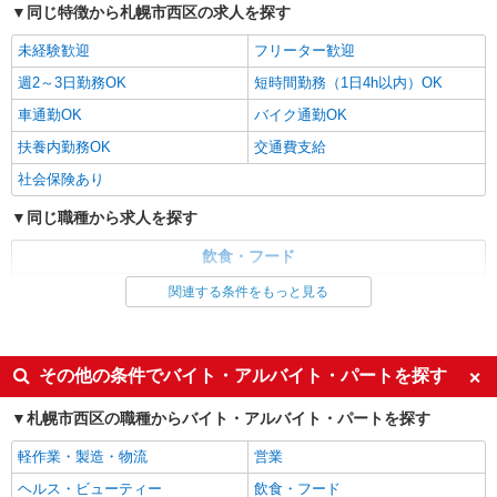
同じ特徴から札幌市西区の求人を探す
る） 交通費別途支給
北海道札幌市西区西野9条5丁目
未経験歓迎
フリーター歓迎
週2～3日勤務OK
短時間勤務（1日4h以内）OK
詳細を見る
キープ
車通勤OK
バイク通勤OK
派遣社員
扶養内勤務OK
交通費支給
株式会社トラストグロース 北海道支社
社会保険あり
幼稚園での調理補助業務
同じ職種から求人を探す
【派遣時給】1,250〜1,350円（資格・経験によ
る） 交通費別途支給
飲食・フード
北海道札幌市西区西野3条
調理・調理補助・調理師
関連する条件をもっと見る
詳細を見る
キープ
同じ特徴から求人を探す
派遣社員
未経験歓迎
週2～3日勤務OK
その他の条件でバイト・アルバイト・パートを探す
株式会社トラストグロース 北海道支社
短時間勤務（1日4h以内）OK
車通勤OK
病院での調理補助業務
札幌市西区の職種からバイト・アルバイト・パートを探す
扶養内勤務OK
交通費支給
【派遣時給】1,200〜1,250円（資格・経験によ
軽作業・製造・物流
営業
る） 交通費別途支給
社会保険あり
北海道札幌市西区山の手3条
ヘルス・ビューティー
飲食・フード