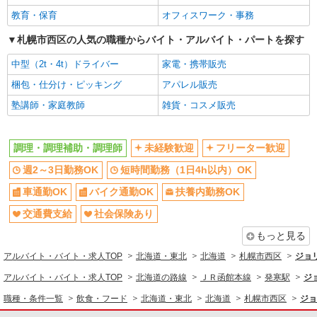
教育・保育
オフィスワーク・事務
詳細を見る
キープ
札幌市西区の人気の職種からバイト・アルバイト・パートを探す
パート
紹介予定派遣
中型（2t・4t）ドライバー
家電・携帯販売
株式会社トラストグロース 北海道支社
梱包・仕分け・ピッキング
アパレル販売
クリニック内厨房での調理業務
塾講師・家庭教師
雑貨・コスメ販売
【派遣時給】1,300円 交通費別途支給 【紹
介後】パート 時給：1,300円 交通費別途支給
※最長6ヶ月の派遣期間満了後、双方合意の上直接
北海道札幌市西区西町北
雇用へ移行予定
調理・調理補助・調理師
未経験歓迎
フリーター歓迎
詳細を見る
キープ
週2～3日勤務OK
短時間勤務（1日4h以内）OK
車通勤OK
バイク通勤OK
扶養内勤務OK
派遣社員
交通費支給
社会保険あり
株式会社トラストグロース 北海道支社
老人ホーム調理員パート
もっと見る
【派遣時給】1,200円 交通費別途支給
アルバイト・バイト・求人TOP
北海道・東北
北海道
札幌市西区
ジョ
北海道札幌市西区八軒5条東3丁目
アルバイト・バイト・求人TOP
北海道の路線
ＪＲ函館本線
発寒駅
ジ
詳細を見る
職種・条件一覧
キープ
飲食・フード
北海道・東北
北海道
札幌市西区
ジョ