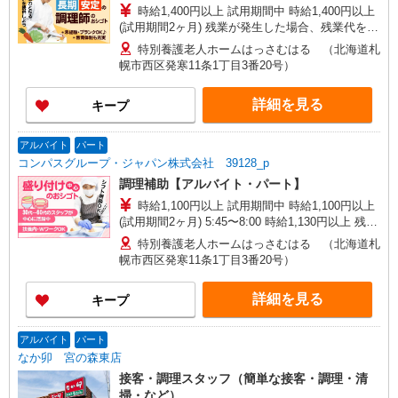
時給1,400円以上 試用期間中 時給1,400円以上
(試用期間2ヶ月) 残業が発生した場合、残業代を1
分単位で別途支給します。
特別養護老人ホームはっさむはる （北海道札
幌市西区発寒11条1丁目3番20号）
詳細を見る
キープ
アルバイト
パート
コンパスグループ・ジャパン株式会社 39128_p
調理補助【アルバイト・パート】
時給1,100円以上 試用期間中 時給1,100円以上
(試用期間2ヶ月) 5:45〜8:00 時給1,130円以上 残業
が発生した場合、残業代を1分単位で別途支給しま
特別養護老人ホームはっさむはる （北海道札
す。
幌市西区発寒11条1丁目3番20号）
詳細を見る
キープ
アルバイト
パート
なか卯 宮の森東店
接客・調理スタッフ（簡単な接客・調理・清
掃・など）