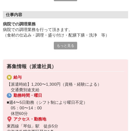
ております！事前にじっくりと希望条件や、応募背景を聞く事
で、ミスマッチを防ぐことが出来ます☆
更に！就業中のフォローアップも万全！企業と求職者のかけ橋に
仕事内容
なれるように動きます！
病院での調理業務
病院での調理業務を行って頂きます。
《応募の流れ》
（食材の仕込み・調理・盛り付け・配膳下膳・洗浄 等）
Web又は電話応募
早番の募集になります。
↓
もっと見る
弊社応募担当からの電話で希望条件確認
■食数：200食程度
↓
■制服：貸出
企業とのマッチング
■車通勤：可（無料駐車場有）
↓
募集情報（派遣社員）
■健診・検便：有
弊社担当との面談＋企業との面談
↓
給与
未経験の方、ブランクのある方も是非ご応募ください。
双方合意の元就業開始♪
【派遣時給】1,200〜1,300円（資格・経験による）
※万が一スタッフ様の条件と企業の希望がマッチングしなかった
交通費別途支給
※お仕事No.H-3365
場合でも、別のお仕事探しを速やかに行います！
勤務時間・曜日
ご応募時に上記No.をお知らせ下さい♪
■週4〜5日勤務（シフト制により曜日不定）
05：00〜14：00
休憩60分
アクセス・勤務地
東西線「琴似」駅 徒歩5分