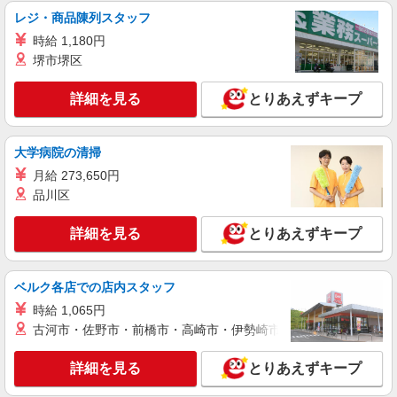
株式会社トラストグロース 北海道支社
レジ・商品陳列スタッフ
有料老人ホームでの調理補助
時給 1,180円
【派遣時給】1,167〜1,250円（資格・経験によ
堺市堺区
る） 交通費別途支給 【紹介後雇用形態】パート
時給：1,167〜1,250円（資格・経験による）
北海道札幌市西区発寒7条
詳細を見る
とりあえずキープ
交通費別途支給 ※最長6ヶ月の派遣期間満了後、
双方合意の上直接雇用へ移行予定
詳細を見る
キープ
大学病院の清掃
派遣社員
月給 273,650円
株式会社トラストグロース 北海道支社
品川区
高齢者施設厨房内での調理補助業務
詳細を見る
【派遣時給】1,200〜1,250円（資格・経験によ
とりあえずキープ
る） 交通費別途支給
北海道札幌市西区八軒５条西
ベルク各店での店内スタッフ
詳細を見る
時給 1,065円
キープ
古河市・佐野市・前橋市・高崎市・伊勢崎市・太田市・館林市・
派遣社員
詳細を見る
とりあえずキープ
株式会社トラストグロース 北海道支社
クリニックでの調理業務