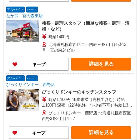
アルバイト
パート
なか卯 宮の森東店
接客・調理スタッフ（簡単な接客・調理・清
掃・など）
時給1400円
北海道札幌市西区二十四軒三条7丁目1番13
号 宮の森24ビル
詳細を見る
キープ
アルバイト
パート
びっくりドンキー 西野店
びっくりドンキーのキッチンスタッフ
時給1,100円 18歳未満（高校生含む）時給
1,100円 深夜（22時以降 年少者不可）時給1,375
円 ☆12月31日〜1月3日まで年末年始手当有（時給
びっくりドンキー 西野店 北海道札幌市西区
アップ）
西野3条3丁目4－7
詳細を見る
キープ