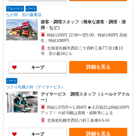
アルバイト
パート
なか卯 宮の森東店
接客・調理スタッフ（簡単な接客・調理・清
掃・など）
時給1100円 22:00〜翌5:00：時給1400円 高校
生：時給1080円
北海道札幌市西区二十四軒三条7丁目1番13
号 宮の森24ビル
詳細を見る
キープ
パート
ツクイ札幌八軒（デイサービス）
デイサービス 調理スタッフ（ミールケアクル
ー）
時給1,075円〜1,094円 ★土日祝日は時給100円
アップ！ ※給与幅は資格・経験等による
北海道札幌市西区八軒三条東4-5-14
詳細を見る
キープ