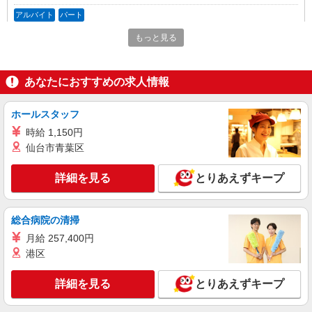
アルバイト
パート
びっくりドンキー 西野店
もっと見る
びっくりドンキーのキッチンスタッフ
時給1,100円 18歳未満（高校生含む）時給
1,100円 深夜（22時以降 年少者不可）時給1,375
あなたにおすすめの求人情報
円 ☆12月31日〜1月3日まで年末年始手当有（時給
びっくりドンキー 西野店 北海道札幌市西区
アップ）
西野3条3丁目4－7
ホールスタッフ
時給 1,150円
詳細を見る
キープ
仙台市青葉区
パート
紹介予定派遣
詳細を見る
とりあえずキープ
株式会社トラストグロース 北海道支社
有料老人ホームでの調理（早番）
【派遣時給】1,300〜1,500円（資格・経験によ
総合病院の清掃
る） 交通費別途支給 【紹介後雇用形態】パート
月給 257,400円
時給：1,300〜1,500円（資格・経験による）
北海道札幌市西区発寒7条
交通費別途支給 ※最長６ヶ月の派遣期間満了後、
港区
双方合意の上直接雇用へ移行予定
詳細を見る
キープ
詳細を見る
とりあえずキープ
パート
紹介予定派遣