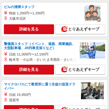
【派遣時給】1,300円 交通費別途支給
ビルの清掃スタッフ
北海道札幌市西区八軒５条東
時給 1,200円〜1,200円
大阪市北区
詳細を見る
キープ
詳細を見る
とりあえずキープ
派遣社員
株式会社トラストグロース 北海道支社
地域密着型特別養護老人ホームでの調理補助
警備員スタッフ（イベント、道路、商業施設、
大型駐車場、JR列車見張りなど）
【派遣時給】1,200〜1,250円（資格・経験によ
る） 交通費別途支給
日給 11,000円〜12,100円
北海道札幌市西区八軒9条西
栃木市・小山市・さいたま市西区・さいたま市岩槻区・久喜市・
詳細を見る
とりあえずキープ
詳細を見る
キープ
派遣社員
マイクロバスにて教習所に通う生徒の送迎ドラ
株式会社トラストグロース 北海道支社
イバー
高齢者施設厨房内での調理業務
日給 15,850円
【派遣時給】1,200円 交通費別途支給
箕面市
北海道札幌市西区八軒５条西