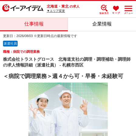
北海道・東北
の求人
▼エリア変更
仕事情報
企業情報
更新日：2026/08/03 ※更新日時点の最新情報です
派遣社員
職種：病院での調理業務
株式会社トラストグロース 北海道支社の調理・調理補助・調理師
の求人情報詳細（派遣社員） - 札幌市西区
＜病院で調理業務＞週４から可・早番・未経験可