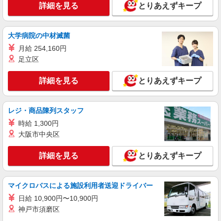
詳細を見る
とりあえずキープ
派遣社員
株式会社トラストグロース 北海道支社
保育園にて調理業務
大学病院の中材滅菌
【派遣時給】1,200〜1,250円（資格・経験によ
月給 254,160円
る） 交通費別途支給
足立区
北海道札幌市西区八軒７条西
詳細を見る
とりあえずキープ
詳細を見る
キープ
レジ・商品陳列スタッフ
派遣社員
株式会社トラストグロース 北海道支社
時給 1,300円
クリニックにて調理員業務
大阪市中央区
【派遣時給】1,200円 交通費別途支給
詳細を見る
とりあえずキープ
北海道札幌市西区発寒13条
詳細を見る
キープ
マイクロバスによる施設利用者送迎ドライバー
日給 10,900円〜10,900円
派遣社員
神戸市須磨区
株式会社トラストグロース 北海道支社