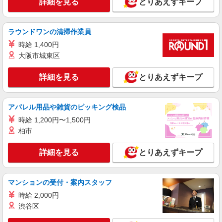
詳細を見る
とりあえずキープ
詳細を見る
キープ
ラウンドワンの清掃作業員
派遣社員
時給 1,400円
株式会社トラストグロース 北海道支社
大阪市城東区
高齢者施設内厨房での調理補助業務
【派遣時給】1,200〜1,250円（資格・経験によ
詳細を見る
とりあえずキープ
る） 交通費別途支給
北海道札幌市西区小別沢
アパレル用品や雑貨のピッキング検品
詳細を見る
キープ
時給 1,200円〜1,500円
柏市
派遣社員
株式会社トラストグロース 北海道支社
詳細を見る
とりあえずキープ
病院での調理補助業務
【派遣時給】1,200〜1,250円（資格・経験によ
る） 交通費別途支給
マンションの受付・案内スタッフ
北海道札幌市西区山の手3条
時給 2,000円
渋谷区
詳細を見る
キープ