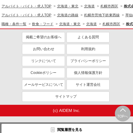
アルバイト・バイト・求人TOP
北海道・東北
北海道
札幌市西区
株式
アルバイト・バイト・求人TOP
北海道の路線
札幌市営地下鉄東西線
琴似
職種・条件一覧
飲食・フード
北海道・東北
北海道
札幌市西区
株式
掲載ご希望のお客様へ
よくある質問
お問い合わせ
利用規約
リンクについて
プライバシーポリシー
Cookieポリシー
個人情報保護方針
メールサービスについて
サイト運営会社
サイトマップ
(c) AIDEM Inc.
TOPへ
閲覧履歴を見る