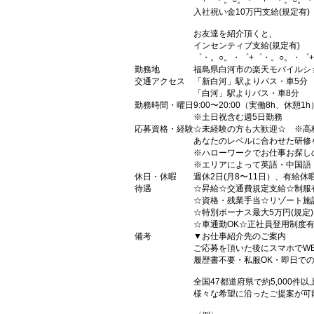
゜+゜・。○。・゜+゜・。○。・
入社祝い金10万円支給(規定有)
お友達を紹介頂くと,
インセンティブ支給(規定有)
゜・。○。・゜+゜・。○。・゜
勤務地
福島県白河市の楽天モバイルシ
交通アクセス
「新白河」駅よりバス・車5分
「白河」駅よりバス・車8分
勤務時間・曜日
9:00〜20:00（実働8h、休憩1h
※土日祝含む週5日勤務
応募資格・経験
☆未経験の方も大歓迎☆ ※高
あなたのレベルに合わせた研修
※ハローワークでお仕事お探し
※エリアによって英語・中国語
休日・休暇
週休2日(月8〜11日）、有給休
待遇
☆昇給☆交通費規定支給☆制服
☆資格・残業手当☆リゾート施
☆特別ボーナス最大5万円(規定
☆車通勤OK☆正社員登用制度
備考
▼お仕事紹介先のご案内
ご応募を頂いた後にスマホでW
履歴書不要・私服OK・即日で
全国47都道府県で約5,000
様々な希望に沿ったご提案が可