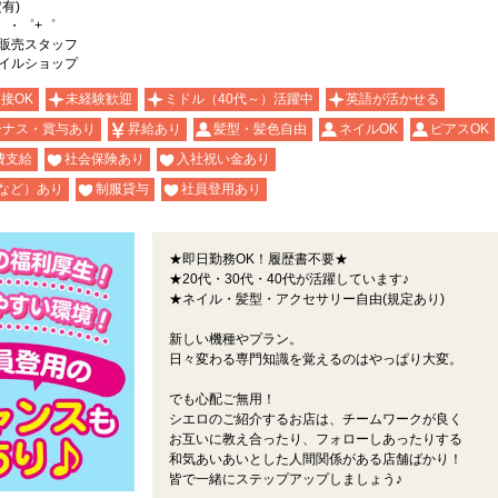
有)
。・゜+゜
販売スタッフ
イルショップ
面接OK
未経験歓迎
ミドル（40代～）活躍中
英語が活かせる
ーナス・賞与あり
昇給あり
髪型・髪色自由
ネイルOK
ピアスOK
費支給
社会保険あり
入社祝い金あり
など）あり
制服貸与
社員登用あり
★即日勤務OK！履歴書不要★
★20代・30代・40代が活躍しています♪
★ネイル・髪型・アクセサリー自由(規定あり)
新しい機種やプラン。
日々変わる専門知識を覚えるのはやっぱり大変。
でも心配ご無用！
シエロのご紹介するお店は、チームワークが良く
お互いに教え合ったり、フォローしあったりする
和気あいあいとした人間関係がある店舗ばかり！
皆で一緒にステップアップしましょう♪