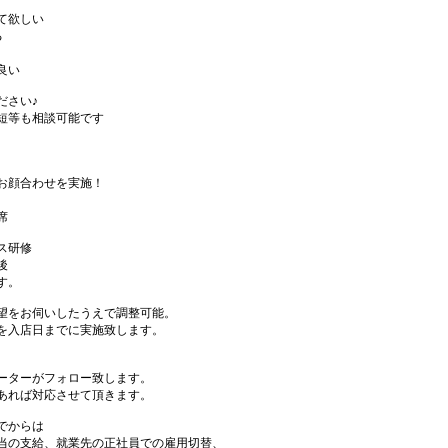
て欲しい
る
良い
ださい♪
短等も相談可能です
お顔合わせを実施！
席
ス研修
後
す。
望をお伺いしたうえで調整可能。
を入店日までに実施致します。
ーターがフォロー致します。
あれば対応させて頂きます。
でからは
当の支給、就業先の正社員での雇用切替、