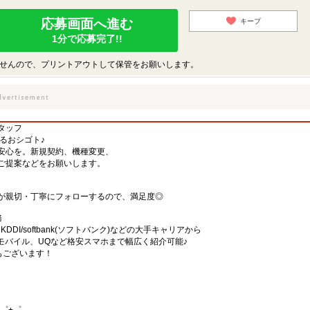
応募画面へ進む
キープ
1分で応募完了!!
せんので、プリントアウトして保管をお願いします。
タッフ
するおシゴト♪
安心を。新規契約、機種変更、
ご提案などをお願いします。
が親切・丁寧にフォローするので、満足度◎
務
)・KDDI/softbank(ソフトバンク)などの大手キャリアから
、楽天モバイル、UQなど格安スマホまで幅広く紹介可能♪
舗もございます！