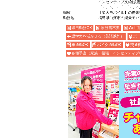
インセンティブ支給(規定
゜・。○。・゜+゜・。○
職種
【楽天モバイル】の携帯
勤務地
福島県白河市の楽天モバ
即日勤務OK
履歴書不要
Web
語学力を活かせる（英語以外）
ボ
車通勤OK
バイク通勤OK
交通
各種手当（家族・役職・インセンティブ