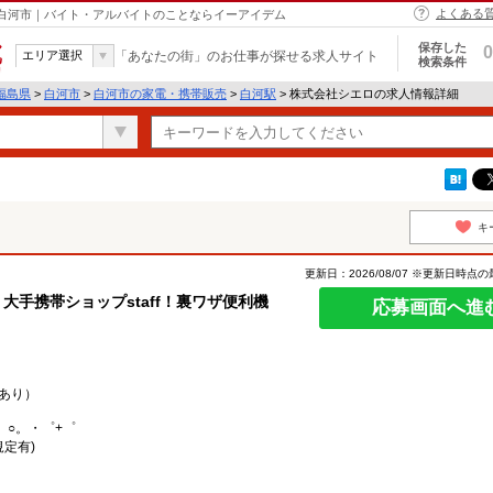
よくある
 白河市｜バイト・アルバイトのことならイーアイデム
保存した
0
エリア選択
「あなたの街」のお仕事が探せる求人サイト
検索条件
福島県
>
白河市
>
白河市の家電・携帯販売
>
白河駅
> 株式会社シエロの求人情報詳細
キ
更新日：2026/08/07 ※更新日時点
大手携帯ショップstaff！裏ワザ便利機
応募画面へ進
あり）
。○。・゜+゜
規定有)