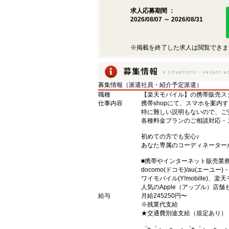
求人応募期間 ：
2026/08/07 ～ 2026/08/31
※掲載を終了した求人は閲覧できま
募集情報（派遣社員・紹介予定派遣）
職種
【楽天モバイル】の携帯販売ス
仕事内容
携帯shopにて、スマホを案内
特に難しい説明もないので、ご
各種料金プランのご相談対応・
初めての方でも安心♪
あなた専属のコーディネーター
■携帯やインターネット販売業
docomo(ドコモ)/au(エーユー
ワイモバイル(Y!mobille)
人気のApple（アップル）店
給与
月給245250円〜
※残業代支給
★交通費別途支給（規定あり）