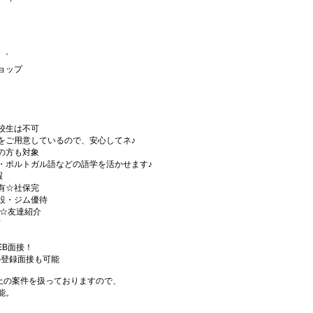
゜+゜
+゜
ョップ
）
校生は不可
をご用意しているので、安心してネ♪
の方も対象
・ポルトガル語などの語学を活かせます♪
暇
有☆社保完
設・ジム優待
)☆友達紹介
有
EB面接！
の登録面接も可能
件以上の案件を扱っておりますので、
能。