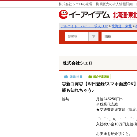
株式会社シエロの家電・携帯販売の求人情報詳細 -
遣
北海道・東北
アルバイト・バイト・求人TOP
>
北海道・東北
>
勤務地
職種
株式会社シエロ
派遣社員
紹介予定派遣
◎新白河◎【即日登録/スマホ面接OK】
能も知れちゃう♪
給与
月給245250円〜
※残業代支給
★交通費別途支給（規定
゜+゜・。○。・゜+゜・
入社祝い金10万円支給(
お友達を紹介頂くと,