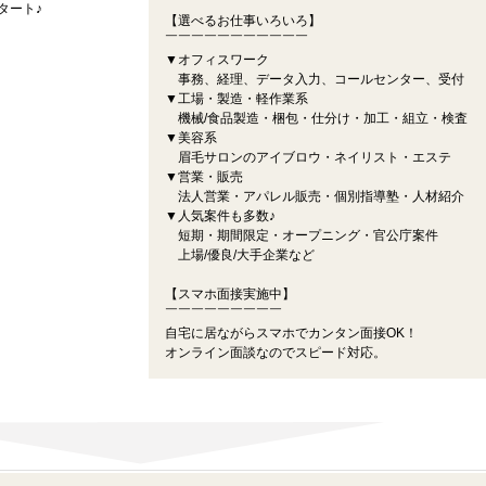
タート♪
【選べるお仕事いろいろ】
￣￣￣￣￣￣￣￣￣￣￣
▼オフィスワーク
事務、経理、データ入力、コールセンター、受付
▼工場・製造・軽作業系
機械/食品製造・梱包・仕分け・加工・組立・検査
▼美容系
眉毛サロンのアイブロウ・ネイリスト・エステ
▼営業・販売
法人営業・アパレル販売・個別指導塾・人材紹介
▼人気案件も多数♪
短期・期間限定・オープニング・官公庁案件
上場/優良/大手企業など
【スマホ面接実施中】
￣￣￣￣￣￣￣￣￣
自宅に居ながらスマホでカンタン面接OK！
オンライン面談なのでスピード対応。