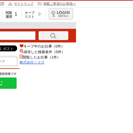
質問
サイトマップ
掲載ご希望のお客様へ
閲覧
キープ
1
0
履歴
リスト
ログイン
キープ中のお仕事（0件）
保存した検索条件（
0
件）
閲覧したお仕事（1件）
ープ
株式会社シエロ
の最新情報です
む