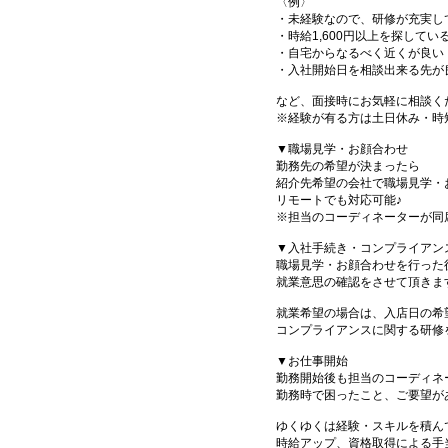
〈例〉
・未経験なので、研修が充実し
・時給1,600円以上を探してい
・自宅からなるべく近くが良い
・入社開始日を相談出来る先が
など、面接時にお気軽に相談く
※経験が有る方は土日休み・時
▼職場見学・お顔合わせ
勤務先の希望が決まったら
紹介先希望の会社で職場見学・
リモートでも対応可能♪
※担当のコーディネーターが同
▼入社手続き・コンプライアン
職場見学・お顔合わせを行った
就業意思の確認をさせて頂きま
就業希望の場合は、入店日の希
コンプライアンスに関する研修
▼お仕事開始
勤務開始後も担当のコーディネ
勤務時で困ったこと、ご要望が
ゆくゆくは経験・スキルを積ん
時給アップ、資格取得による手