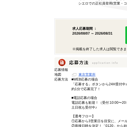
シエロでの正社員登用(営業・コ
求人応募期間 ：
2026/08/07 ～ 2026/08/31
※掲載を終了した求人は閲覧できま
応募情報
地図
東京営業所
応募方法
■WEB応募の場合
「応募する」ボタンから24H受付中
約1分で応募完了！
■電話応募の場合
電話応募も歓迎！（受付:10:00〜20:
土日祝も受付中♪
【選考フロー】
①応募から3営業日を目安に、メール
②面接日時を決定！「0120」から