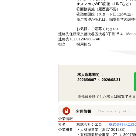
★スマホでWEB面接（LINEなど
③面接実施（履歴書不要）
④勤務開始（スタート日は応相談）
※ご希望があれば、職場見学の調整
お気軽にご応募ください♪
連絡先住所
東京都渋谷区渋谷3丁目15-4 Monost
連絡先TEL
0120-980-746
担当
採用担当
求人応募期間 ：
2026/08/07 ～ 2026/08/31
※掲載を終了した求人は閲覧できま
企業情報
社名
株式会社シエロ
株式会社シエロ
企業概要
・人材派遣業（派27-301233）
・有料職業紹介事業（27-ユ-30075