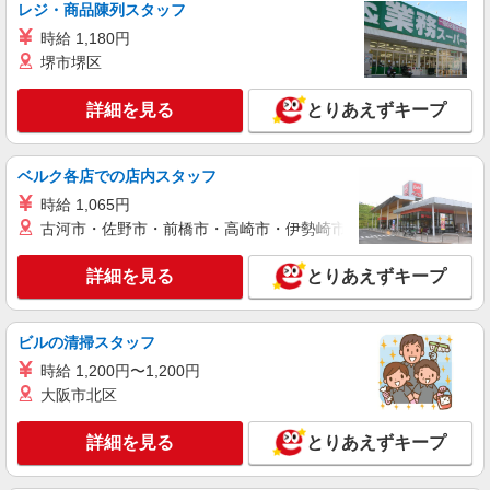
レジ・商品陳列スタッフ
目」駅
時給 1,180円
堺市堺区
詳細を見る
キープ
詳細を見る
とりあえずキープ
派遣社員
株式会社kotrio /●SD-H-1533792
古川駅のシニアマンション▼フロアの巡回や安
ベルク各店での店内スタッフ
否確認など
時給 1,065円
時給1450〜2062円 ＜交通費別途支給（ガソリ
古河市・佐野市・前橋市・高崎市・伊勢崎市・太田市・館林市・
ン代含む）・日払い・週払いOK＞
大崎市内 最寄り駅：古川
詳細を見る
とりあえずキープ
詳細を見る
キープ
ビルの清掃スタッフ
派遣社員
時給 1,200円〜1,200円
株式会社kotrio /●SD-H-2066431
大阪市北区
向かう先は、笑顔の待つ場所！デイサービスの
サポート＆送迎STAFF
詳細を見る
とりあえずキープ
時給1350円〜2062円 ＜日払い有/週払い有/交
通費全支給(ガソリン代含む)＞