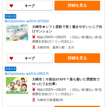
詳細を見る
キープ
派遣社員
株式会社kotrio /●SD-H-1975263
大崎市★シフト柔軟で長く働きやすいシニア向
けマンション
時給1350円〜2062円 ＜日払い有/週払い有/交
通費全支給(ガソリン代含む)＞
大崎市内 最寄り駅：古川
詳細を見る
キープ
派遣社員
株式会社kotrio /●SD-H-1993175
大崎市｜サ高住STAFF＊落ち着いた雰囲気で
ゆったりお仕事♪
時給1350円〜2062円 ＜日払い有/週払い有/交
通費全支給(ガソリン代含む)＞
大崎市◎車通勤OK