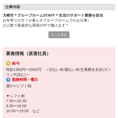
仕事内容
大崎市＊グループホームSTAFF＊生活のサポート業務を担当
お年寄りの方々が暮らすグループホームでのお仕事♪
少人数で家庭的な環境の中で働けます＊
もっと見る
▼仕事内容
・利用者さんの見守り
・料理や洗濯などの家事サポート
・お部屋や共有スペースの清掃
募集情報（派遣社員）
・お散歩や体操などのレクリエーション
・必要に応じた生活介助 など
給与
時給1350円〜2062円 ＜日払い有/週払い有/交通費全支給(ガソ
▼こんな方におすすめ
リン代含む)＞
・高齢者の方とじっくり関わりたい
勤務時間・曜日
・家事や会話が苦にならない
・認知症ケアに興味がある
週3〜/シフト制
難しい対応はありません
▼シフト例
未経験スタートのスタッフ多数！
7:30〜16:30
わからないことは先輩スタッフが丁寧に教えますのでご安心くださ
9:00〜18:00
い◎
10:00〜19:00 など