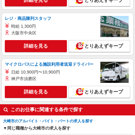
詳細を見る
とりあえずキープ
詳細を見る
キープ
レジ・商品陳列スタッフ
派遣社員
時給 1,300円
株式会社ブレイブ（マイナビグループ）/MD04
大阪市中央区
介護スタッフ ◆デイサービス、サービス付き
高齢者向け住宅、グループホームなど様々な勤
詳細を見る
とりあえずキープ
務先から選べます。
未経験：時給1250〜1450円（資格・経験によ
る） 経験者：時給1450〜1650円（資格・経験によ
る） ◎月収例 時給1650円×1日8時間×22日（週5
宮城県大崎市 【最寄駅】 ◆各線「古川駅」
マイクロバスによる施設利用者送迎ドライバー
日）＝29万400円 ◆昇給あり ◆支払い方法 ※日払
◆JR陸羽東線「池月駅」 ◆JR陸羽東線「岩出山
日給 10,900円〜10,900円
い/週払い/月払い対応も可能です。詳しくは面談時
駅」 ★その他、近隣に多数勤務地あります！
にご相談ください。 ◆交通費：別途全額支給 ※当
神戸市須磨区
詳細を見る
キープ
社規定あり
詳細を見る
とりあえずキープ
派遣社員
株式会社kotrio /●SD-H-2066349
毎日通うのが楽しみになる＊ホテルのような美
このお仕事に関連する条件で探す
しいサ高住のSTAFF
大崎市のアルバイト・バイト・パートの求人を探す
時給1350円〜2062円 ＜日払い有/週払い有/交
通費全支給(ガソリン代含む)＞
同じ職種から大崎市の求人を探す