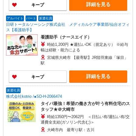
詳細を見る
キープ
アルバイト
パート
派遣社員
日研トータルソーシング株式会社 メディカルケア事業部/仙台オフィ
ス【看護助手】
看護助手（ナースエイド）
時給1,200円 ★週払いOK（規定あり） ※給与
幅は経験・能力による
宮城県大崎市 【最寄駅】JR陸羽東線「塚目」
駅
詳細を見る
キープ
派遣社員
株式会社kotrio /●SD-H-2066474
タイパ最強！希望の働き方が叶う有料住宅のス
タッフ★＠大崎市
時給1350円〜2062円 ＜日払い有/週払い有/交
通費全支給(ガソリン代含む)＞
大崎市内 最寄り駅：古川