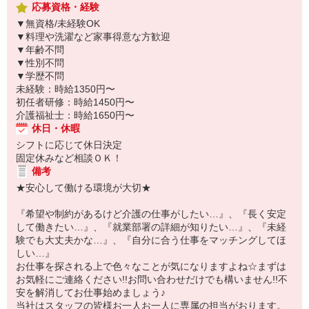
応募資格・経験
▼無資格/未経験OK
▼料理や洗濯など家事得意な方歓迎
▼年齢不問
▼性別不問
▼学歴不問
未経験：時給1350円〜
初任者研修：時給1450円〜
介護福祉士：時給1650円〜
休日・休暇
シフトに応じて休日決定
固定休みなど相談ＯＫ！
備考
★安心して働ける環境が大切★
『希望や制約があるけど介護の仕事がしたい…』、『長く安定
して働きたい…』、『就業部署の詳細が知りたい…』、『未経
験でも大丈夫かな…』、『自分に合う仕事をマッチングしてほ
しい…』
お仕事を探される上で色々なことが気になりますよね☆まずは
お気軽にご連絡ください!!お問い合わせだけでも構いません!!不
安を解消してお仕事始めましょう♪
当社はスタッフの皆様お一人お一人に専属の担当がおります。