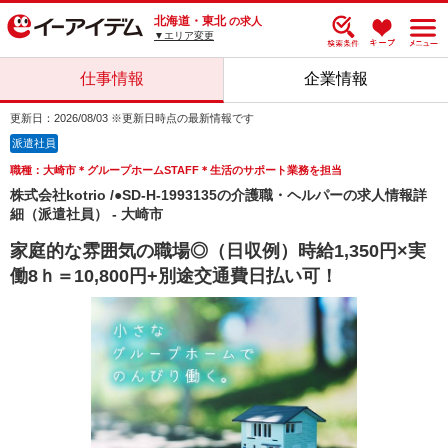
北海道・東北
の求人
▼エリア変更
仕事情報
企業情報
更新日：2026/08/03 ※更新日時点の最新情報です
派遣社員
職種：大崎市＊グループホームSTAFF＊生活のサポート業務を担当
株式会社kotrio /●SD-H-1993135の介護職・ヘルパーの求人情報詳
細（派遣社員） - 大崎市
家庭的な雰囲気の職場◎（日収例）時給1,350円×実
働8ｈ＝10,800円+別途交通費日払い可！