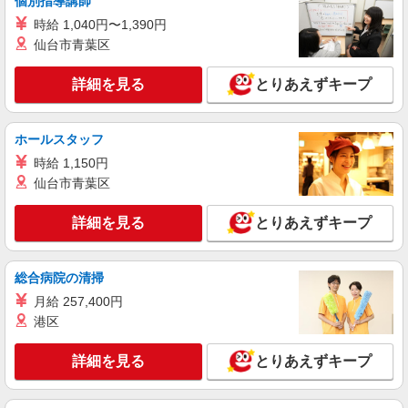
個別指導講師
時給 1,040円〜1,390円
詳細を見る
キープ
仙台市青葉区
アルバイト
パート
派遣社員
詳細を見る
とりあえずキープ
日研トータルソーシング株式会社 メディカルケア事業部/仙台オフィ
ス【看護助手】
看護助手（ナースエイド）
ホールスタッフ
時給1,200円 ★週払いOK（規定あり） ※給与
時給 1,150円
幅は経験・能力による
仙台市青葉区
宮城県大崎市 【最寄駅】JR東北本線「田尻」
駅
詳細を見る
とりあえずキープ
詳細を見る
キープ
総合病院の清掃
アルバイト
パート
派遣社員
月給 257,400円
日研トータルソーシング株式会社 メディカルケア事業部/仙台オフィ
港区
ス【看護助手】
看護助手（ナースエイド）
詳細を見る
とりあえずキープ
時給1,200円 ★週払いOK（規定あり） ※給与
幅は経験・能力による
宮城県大崎市 【最寄駅】JR陸羽東線「上野