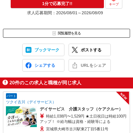
1分で応募完了!!
キープ
求人応募期間：2026/08/01～2026/08/09
閲覧履歴を見る
ブックマーク
ポストする
シェアする
URLをシェア
20
件のこの求人と職種が同じ求人
NEW
パート
ツクイ古川（デイサービス）
デイサービス 介護スタッフ（ケアクルー）
時給1,038円〜1,529円 ★土日祝日は時給100円
アップ！ ※給与幅は資格・経験等による
宮城県大崎市古川駅東2丁目5番11号