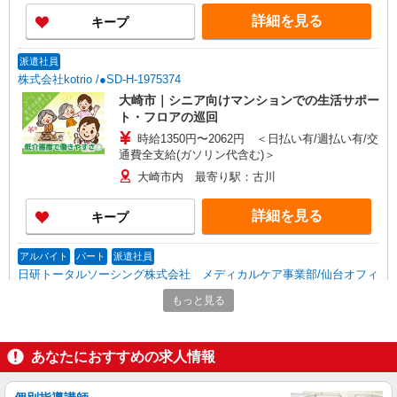
詳細を見る
キープ
派遣社員
株式会社kotrio /●SD-H-1975374
大崎市｜シニア向けマンションでの生活サポー
ト・フロアの巡回
時給1350円〜2062円 ＜日払い有/週払い有/交
通費全支給(ガソリン代含む)＞
大崎市内 最寄り駅：古川
詳細を見る
キープ
アルバイト
パート
派遣社員
日研トータルソーシング株式会社 メディカルケア事業部/仙台オフィ
ス【看護助手】
もっと見る
看護助手（ナースエイド）
時給1,200円 ★週払いOK（規定あり） ※給与
幅は経験・能力による
あなたにおすすめの求人情報
宮城県大崎市 【最寄駅】JR東北本線「松山
町」駅