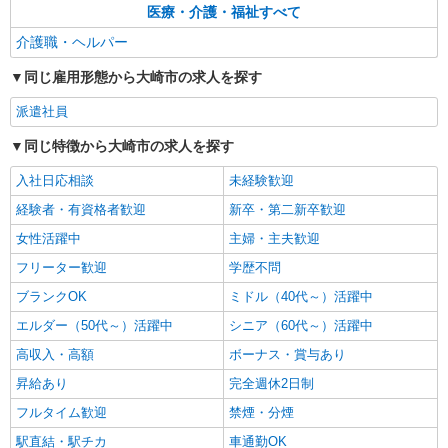
大崎市内 最寄り駅：古川
医療・介護・福祉すべて
介護職・ヘルパー
詳細を見る
キープ
同じ雇用形態から大崎市の求人を探す
派遣社員
株式会社kotrio /●SD-H-1894698
派遣社員
＜大崎市＞サ高住スタッフ＊教育体制充実
同じ特徴から大崎市の求人を探す
◎30代・40代活躍中
時給1450円〜2062円 ＜日払い有/週払い有/交
入社日応相談
未経験歓迎
通費全支給(ガソリン代含む)＞
経験者・有資格者歓迎
新卒・第二新卒歓迎
大崎市内 最寄り駅：古川
女性活躍中
主婦・主夫歓迎
詳細を見る
キープ
フリーター歓迎
学歴不問
ブランクOK
ミドル（40代～）活躍中
エルダー（50代～）活躍中
シニア（60代～）活躍中
高収入・高額
ボーナス・賞与あり
昇給あり
完全週休2日制
フルタイム歓迎
禁煙・分煙
駅直結・駅チカ
車通勤OK