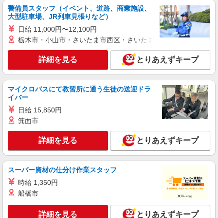
大崎市内 最寄り駅：古川
警備員スタッフ（イベント、道路、商業施設、
大型駐車場、JR列車見張りなど）
詳細を見る
キープ
日給 11,000円〜12,100円
栃木市・小山市・さいたま市西区・さいたま市岩槻区・久喜市・
派遣社員
株式会社kotrio /●SD-H-2066642
詳細を見る
とりあえずキープ
大崎市◆サ高住スタッフ◆穏やかな職場×週
3〜×残業なし
マイクロバスにて教習所に通う生徒の送迎ドラ
時給1350円〜2062円 ＜日払い有/週払い有/交
イバー
通費全支給(ガソリン代含む)＞
日給 15,850円
大崎市内 最寄り駅：古川
箕面市
詳細を見る
キープ
詳細を見る
とりあえずキープ
派遣社員
株式会社kotrio /●SD-H-1909112
スーパー資材の仕分け作業スタッフ
大崎市▼綺麗なサ高住で生活ケア▼清掃やフロ
時給 1,350円
アの巡回など
船橋市
時給1350円〜2062円 ＜日払い有/週払い有/交
通費全支給(ガソリン代含む)＞
詳細を見る
とりあえずキープ
大崎市｜最寄駅：古川