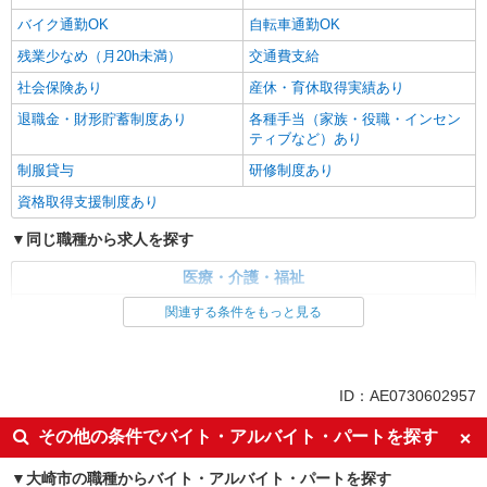
バイク通勤OK
自転車通勤OK
残業少なめ（月20h未満）
交通費支給
社会保険あり
産休・育休取得実績あり
退職金・財形貯蓄制度あり
各種手当（家族・役職・インセン
ティブなど）あり
制服貸与
研修制度あり
資格取得支援制度あり
同じ職種から求人を探す
医療・介護・福祉
介護職・ヘルパー
関連する条件をもっと見る
同じ特徴から求人を探す
未経験歓迎
ミドル（40代～）活躍中
ID：AE0730602957
ボーナス・賞与あり
車通勤OK
その他の条件でバイト・アルバイト・パートを探す
交通費支給
社会保険あり
大崎市の職種からバイト・アルバイト・パートを探す
産休・育休取得実績あり