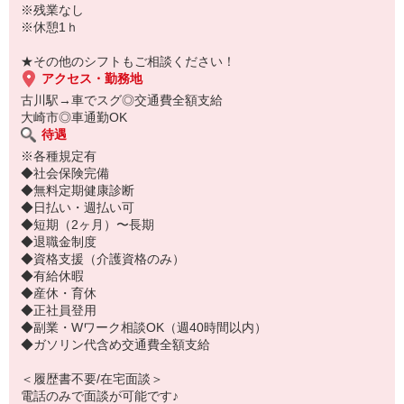
※残業なし
※休憩1ｈ
★その他のシフトもご相談ください！
アクセス・勤務地
古川駅→車でスグ◎交通費全額支給
大崎市◎車通勤OK
待遇
※各種規定有
◆社会保険完備
◆無料定期健康診断
◆日払い・週払い可
◆短期（2ヶ月）〜長期
◆退職金制度
◆資格支援（介護資格のみ）
◆有給休暇
◆産休・育休
◆正社員登用
◆副業・Wワーク相談OK（週40時間以内）
◆ガソリン代含め交通費全額支給
＜履歴書不要/在宅面談＞
電話のみで面談が可能です♪