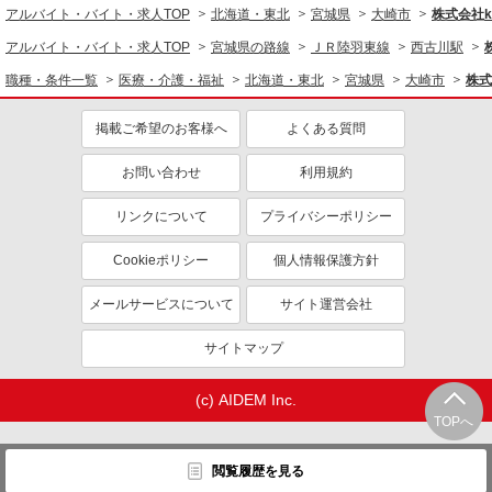
アルバイト・バイト・求人TOP
北海道・東北
宮城県
大崎市
株式会社ko
アルバイト・バイト・求人TOP
宮城県の路線
ＪＲ陸羽東線
西古川駅
職種・条件一覧
医療・介護・福祉
北海道・東北
宮城県
大崎市
株式
掲載ご希望のお客様へ
よくある質問
お問い合わせ
利用規約
リンクについて
プライバシーポリシー
Cookieポリシー
個人情報保護方針
メールサービスについて
サイト運営会社
サイトマップ
(c) AIDEM Inc.
TOPへ
閲覧履歴を見る