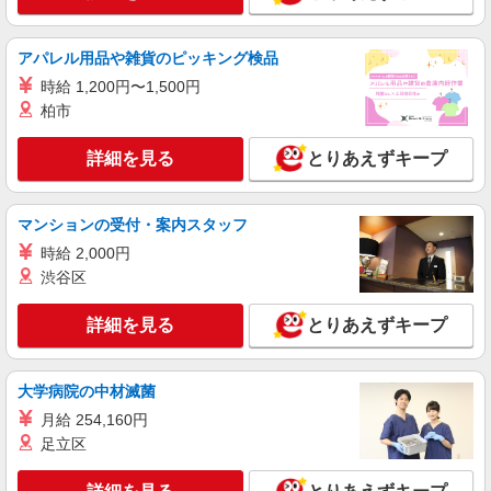
詳細を見る
キープ
アパレル用品や雑貨のピッキング検品
時給 1,200円〜1,500円
派遣社員
柏市
株式会社kotrio /●SD-H-1839405
≪面接なし/履歴書不要≫大崎市◇負担少なめ
詳細を見る
とりあえずキープ
の障がい者支援員
時給1450円〜2062円 ＜日払い有/週払い有/交
通費全支給(ガソリン代含む)＞
マンションの受付・案内スタッフ
大崎市内 古川駅周辺
時給 2,000円
渋谷区
詳細を見る
キープ
詳細を見る
とりあえずキープ
派遣社員
株式会社kotrio /●SD-H-2066515
大崎市｜未経験でも大丈夫◎研修が手厚い有料
大学病院の中材滅菌
住宅の介護♪
月給 254,160円
時給1350円〜2062円 ＜日払い有/週払い有/交
足立区
通費全支給(ガソリン代含む)＞
大崎市内 最寄り駅：古川