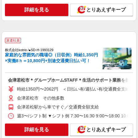
詳細を見る
とりあえずキープ
アルバイト
パート
派遣社員
紹介予定派遣
日研トータルソーシング株式会社 メディカルケア事業部/郡山オフィ
ス
介護スタッフ／資格あり or 経験者
時給1,250円〜1,300円 ◆初任者研修・未経
派遣社員
験：時給1,250円〜 ◆介護福祉士：時給1,300円〜
※経験者は3ヶ月以上 ※給与幅は経験・能力によ
株式会社kotrio /●SD-H-1993129
福島県会津若松市 【最寄駅】JR只見線「七日
る ★週払いOK（規定あり）
家庭的な雰囲気の職場◎（日収例）時給1,350円
町」駅 ★勤務地は3000ヶ所以上★ 自宅から通い
×実働8ｈ＝10,800円+別途交通費日払い可！
やすいエリアなど、お好きな勤務地をお選び下さ
い！！
詳細を見る
キープ
会津若松市＊グループホームSTAFF＊生活のサポート業務を担当
派遣社員
時給1350円〜2062円 ＜日払い有/週払い有/交通費全支給(ガ
株式会社kotrio /●SD-H-1909125
会津若松市▼綺麗なサ高住で生活ケア▼清掃や
会津若松市 その他多数
フロアの巡回など
会津若松駅から車ですぐ／交通費全額支給
時給1350円〜2062円 ＜日払い有/週払い有/交
週3〜/シフト制 ▼シフト例 7:30〜16:30 9:00〜18:00 
通費全支給(ガソリン代含む)＞
会津若松市 その他多数
詳細を見る
とりあえずキープ
詳細を見る
キープ