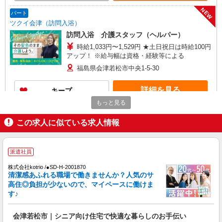
資格・経験等による
NEW
パート
ツクイ会津（訪問入浴）
訪問入浴 介護スタッフ（ヘルパー）
時給1,033円〜1,529円 ★土日祝日は時給100円
アップ！ ※給与幅は資格・経験等による
福島県会津若松市中央1-5-30
詳細を見る
キープ
もっと見る
アルバイト
パート
派遣社員
紹介予定派遣
この求人に似ている求人情報
日研トータルソーシング株式会社 メディカルケア事業部/郡山オフィ
ス
未経験・無資格OKの介護スタッフ
派遣社員
時給1,200円〜1,300円 ★週払いOK（規定あ
り） ※給与幅は経験・能力による
株式会社kotrio /●SD-H-2001870
清潔感あふれる職場で働きませんか？人気のサ
福島県会津若松市 【最寄駅】JR磐越西線「堂
高住◎負担が少ないので、マイペースに働けま
島」駅 ★勤務地は3000ヶ所以上★ 自宅から通い
す♪
やすいエリアなど、お好きな勤務地をお選び下さ
い！！
詳細を見る
キープ
会津若松市｜シニア向け住宅で快適な暮らしのお手伝い