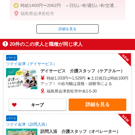
時給1450円〜2062円 ＜日払い有/週払い有/交通費
全支給(ガソリン代含む)＞
福島県会津若松市
詳細を見る
ID：AE0610049202
20
件のこの求人と職種が同じ求人
掲載期間終了
NEW
パート
ツクイ会津（デイサービス）
デイサービス 介護スタッフ（ケアクルー）
時給1,033円〜1,529円 ★土日祝日は時給100円
アップ！ ※給与幅は資格・経験等による
福島県会津若松市中央1-5-30
詳細を見る
キープ
NEW
パート
ツクイ会津（訪問入浴）
訪問入浴 介護スタッフ（オペレーター）