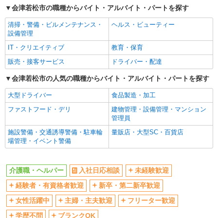
会津若松市の職種からバイト・アルバイト・パートを探す
交通費支給
社会保険あり
清掃・警備・ビルメンテナンス・
ヘルス・ビューティー
産休・育休取得実績あり
設備管理
IT・クリエイティブ
教育・保育
販売・接客サービス
ドライバー・配達
会津若松市の人気の職種からバイト・アルバイト・パートを探す
大型ドライバー
食品製造・加工
ファストフード・デリ
建物管理・設備管理・マンション
管理員
施設警備・交通誘導警備・駐車輪
量販店・大型SC・百貨店
場管理・イベント警備
介護職・ヘルパー
入社日応相談
未経験歓迎
経験者・有資格者歓迎
新卒・第二新卒歓迎
女性活躍中
主婦・主夫歓迎
フリーター歓迎
学歴不問
ブランクOK