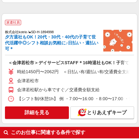
派遣社員
株式会社kotrio /●SD-H-1993129
派遣社員
会津若松市＊グループホームSTAFF＊生活の
株式会社kotrio /●SD-H-1894998
サポート業務を担当
夕方退社もOK！20代・30代・40代の子育て世
時給1350円〜2062円 ＜日払い有/週払い有/交
代活躍中◎シフト相談お気軽に♪日払い・週払い
通費全支給(ガソリン代含む)＞
可＊
会津若松市 その他多数
＜会津若松市＞デイサービスSTAFF＊16時退社もOK！子育て世代
詳細を見る
キープ
時給1450円〜2062円 ＜日払い有/週払い有/交通費全支給(ガ
会津若松市
アルバイト
パート
派遣社員
紹介予定派遣
日研トータルソーシング株式会社 メディカルケア事業部/郡山オフィ
会津若松駅から車ですぐ／交通費全額支給
ス
【シフト制/休憩1h】 例 ・7:00〜16:00 ・8:00〜17:00 ・9:
未経験・無資格OKの介護スタッフ
時給1,200円〜1,300円 ★週払いOK（規定あ
詳細を見る
とりあえずキープ
り） ※給与幅は経験・能力による
福島県会津若松市 【最寄駅】JR只見線「七日
町」駅 ★勤務地は3000ヶ所以上★ 自宅から通い
このお仕事に関連する条件で探す
やすいエリアなど、お好きな勤務地をお選び下さ
い！！