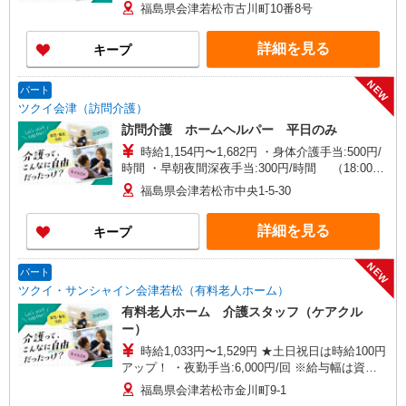
福島県会津若松市古川町10番8号
詳細を見る
キープ
NEW
パート
ツクイ会津（訪問介護）
訪問介護 ホームヘルパー 平日のみ
時給1,154円〜1,682円 ・身体介護手当:500円/
時間 ・早朝夜間深夜手当:300円/時間 （18:00〜
翌07:59の時間帯） ・ICT手当:2,000円/月 ・深夜
福島県会津若松市中央1-5-30
割増は別途支給 ・ケア→ケアの移動時間も賃金
（時給）を支給 ・特定事業所加算手当:60円/時間
詳細を見る
キープ
含む ※給与幅は資格・経験等による
NEW
パート
ツクイ・サンシャイン会津若松（有料老人ホーム）
有料老人ホーム 介護スタッフ（ケアクル
ー）
時給1,033円〜1,529円 ★土日祝日は時給100円
アップ！ ・夜勤手当:6,000円/回 ※給与幅は資
格・経験等による
福島県会津若松市金川町9-1