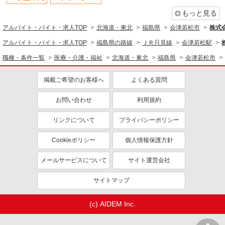
もっと見る
アルバイト・バイト・求人TOP
北海道・東北
福島県
会津若松市
株式会
アルバイト・バイト・求人TOP
福島県の路線
ＪＲ只見線
会津若松駅
職種・条件一覧
医療・介護・福祉
北海道・東北
福島県
会津若松市
掲載ご希望のお客様へ
よくある質問
お問い合わせ
利用規約
リンクについて
プライバシーポリシー
Cookieポリシー
個人情報保護方針
メールサービスについて
サイト運営会社
サイトマップ
(c) AIDEM Inc.