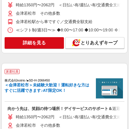
時給1350円〜2062円 ＜日払い有/週払い有/交通費全支給(ガ
アルバイト
パート
派遣社員
紹介予定派遣
日研トータルソーシング株式会社 メディカルケア事業部/郡山オフィ
会津若松市 その他多数
ス
会津若松駅から車ですぐ／交通費全額支給
未経験・無資格OKの介護スタッフ
時給1,200円〜1,300円 ★週払いOK（規定あ
≪シフト制/週3日〜≫ ◆8:00〜17:00 ◆10:00〜19:00 ◆
り） ※給与幅は経験・能力による
福島県会津若松市 【最寄駅】JR磐越西線「広
詳細を見る
とりあえずキープ
田」駅 ★勤務地は3000ヶ所以上★ 自宅から通い
やすいエリアなど、お好きな勤務地をお選び下さ
い！！
詳細を見る
キープ
派遣社員
派遣社員
株式会社kotrio /●SD-H-2001870
株式会社kotrio /●SD-H-2066450
＜会津若松市＞未経験大歓迎！運転好きな方は
会津若松市｜シニア向け住宅で快適な暮らしの
すぐに活躍できます♪AT限定OK！
お手伝い
時給1350円〜2062円 ＜日払い有/週払い有/交
通費全支給(ガソリン代含む)＞
向かう先は、笑顔の待つ場所！デイサービスのサポート＆送迎
会津若松市 その他多数
時給1350円〜2062円 ＜日払い有/週払い有/交通費全支給(ガ
詳細を見る
キープ
会津若松市 その他多数