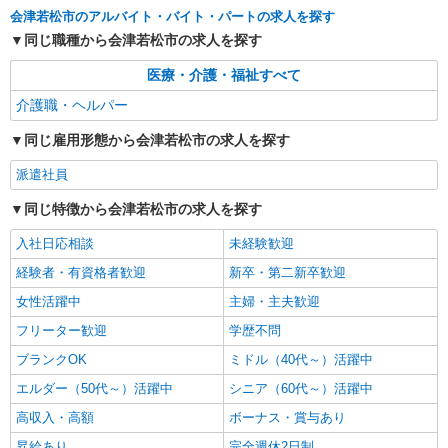
詳細を見る
キープ
会津若松市のアルバイト・バイト・パートの求人を探す
同じ職種から会津若松市の求人を探す
アルバイト
パート
派遣社員
日研トータルソーシング株式会社 メディカルケア事業部/郡山オフィ
医療・介護・福祉すべて
ス【看護助手】
介護職・ヘルパー
看護助手（ナースエイド）
時給1,150円 ★週払いOK（規定あり） ※給与
同じ雇用形態から会津若松市の求人を探す
幅は経験・能力による
派遣社員
福島県会津若松市 【最寄駅】会津鉄道会津線
「芦ノ牧温泉」駅
同じ特徴から会津若松市の求人を探す
詳細を見る
入社日応相談
未経験歓迎
キープ
経験者・有資格者歓迎
新卒・第二新卒歓迎
派遣社員
女性活躍中
主婦・主夫歓迎
株式会社kotrio /●SD-H-1894998
フリーター歓迎
学歴不問
＜会津若松市＞デイサービスSTAFF＊16時退
社もOK！子育て世代活躍中
ブランクOK
ミドル（40代～）活躍中
時給1450円〜2062円 ＜日払い有/週払い有/交
エルダー（50代～）活躍中
シニア（60代～）活躍中
通費全支給(ガソリン代含む)＞
高収入・高額
ボーナス・賞与あり
会津若松市
昇給あり
完全週休2日制