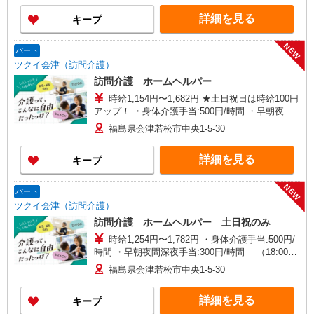
詳細を見る
キープ
NEW
パート
ツクイ会津（訪問介護）
訪問介護 ホームヘルパー
時給1,154円〜1,682円 ★土日祝日は時給100円
アップ！ ・身体介護手当:500円/時間 ・早朝夜間
深夜手当:300円/時間 （18:00〜翌07:59の時間
福島県会津若松市中央1-5-30
帯） ・ICT手当:2,000円/月 ・深夜割増は別途支給
・ケア→ケアの移動時間も賃金（時給）を支給 ※
詳細を見る
キープ
特定事業所加算手当:60円/時間含む ※給与幅は資
格・経験等による
NEW
パート
ツクイ会津（訪問介護）
訪問介護 ホームヘルパー 土日祝のみ
時給1,254円〜1,782円 ・身体介護手当:500円/
時間 ・早朝夜間深夜手当:300円/時間 （18:00〜
翌07:59の時間帯） ・ICT手当:2,000円/月 ・深夜
福島県会津若松市中央1-5-30
割増は別途支給 ・ケア→ケアの移動時間も賃金
（時給）を支給 ・土日祝日手当:100円/時間含む
詳細を見る
キープ
・特定事業所加算手当:60円/時間含む ※給与幅は