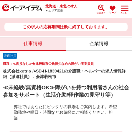
北海道・東北
の求人
▼エリア変更
この求人の応募期間は既に終了しております。
仕事情報
企業情報
派遣社員
職種：≪面接なし≫会津若松市◇負担少なめの障がい者支援員
株式会社kotrio /●SD-H-1839421の介護職・ヘルパーの求人情報詳
細（派遣社員） - 会津若松市
≪未経験/無資格OK≫障がいを持つ利用者さんの社会
参加をサポート（生活介助/軽作業の見守り等）
弊社ではあなたにピッタリの職場をご案内します。希望
勤務地や曜日・時間などお気軽にご相談ください。担
当...