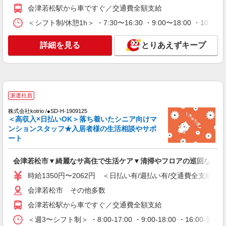
会津若松駅から車ですぐ／交通費全額支給
派遣社員
＜シフト制/休憩1h＞ ・7:30〜16:30 ・9:00〜18:00 ・10:0
株式会社kotrio /●SD-H-2066450
向かう先は、笑顔の待つ場所！デイサービスの
サポート＆送迎
詳細を見る
とりあえずキープ
時給1350円〜2062円 ＜日払い有/週払い有/交
通費全支給(ガソリン代含む)＞
会津若松市 その他多数
派遣社員
詳細を見る
キープ
株式会社kotrio /●SD-H-1909125
＜高収入×日払いOK＞落ち着いたシニア向けマ
アルバイト
パート
派遣社員
紹介予定派遣
ンションスタッフ★入居者様の生活相談やサポ
日研トータルソーシング株式会社 メディカルケア事業部/郡山オフィ
ート
ス
未経験・無資格OKの介護スタッフ
会津若松市▼綺麗なサ高住で生活ケア▼清掃やフロアの巡回など
時給1,200円〜1,300円 ★週払いOK（規定あ
時給1350円〜2062円 ＜日払い有/週払い有/交通費全支給(ガ
り） ※給与幅は経験・能力による
福島県会津若松市 【最寄駅】JR只見線・会津
会津若松市 その他多数
鉄道会津線「西若松」駅 ★勤務地は3000ヶ所以上
会津若松駅から車ですぐ／交通費全額支給
★ 自宅から通いやすいエリアなど、お好きな勤務
地をお選び下さい！！
＜週3〜シフト制＞ ・8:00-17:00 ・9:00-18:00 ・16:
詳細を見る
キープ