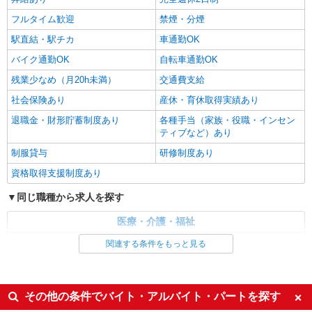
詳細を見る
キープ
フルタイム歓迎
禁煙・分煙
駅直結・駅チカ
車通勤OK
バイク通勤OK
自転車通勤OK
残業少なめ（月20h未満）
交通費支給
社会保険あり
産休・育休取得実績あり
退職金・財形貯蓄制度あり
各種手当（家族・役職・インセン
ティブなど）あり
制服貸与
研修制度あり
資格取得支援制度あり
同じ職種から求人を探す
医療・介護・福祉
介護職・ヘルパー
関連する条件をもっと見る
同じ特徴から求人を探す
未経験歓迎
ミドル（40代～）活躍中
その他の条件でバイト・アルバイト・パートを探す
ボーナス・賞与あり
車通勤OK