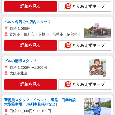
福島県郡山市
詳細を見る
とりあえずキープ
詳細を見る
キープ
ベルク各店での店内スタッフ
派遣社員
時給 1,065円
株式会社kotrio /●SD-H-1840081
古河市・佐野市・前橋市・高崎市・伊勢崎市・太田市・館林市・
【郡山市】病院でシーツ交換や備品管理など★
看護助手募集
詳細を見る
とりあえずキープ
時給1450円〜2062円 ＜日払い有/週払い有/交
通費全支給(ガソリン代含む)＞
郡山市
ビルの清掃スタッフ
時給 1,200円〜1,200円
詳細を見る
キープ
大阪市北区
派遣社員
詳細を見る
とりあえずキープ
（株）ウィルオブ・ワークCW 宇都宮支店/ms090101
高齢者向け住宅staff
警備員スタッフ（イベント、道路、商業施設、
時給1250円 ◆前払い・日払い・週払いOK
大型駐車場、JR列車見張りなど）
福島県郡山市
日給 11,000円〜12,100円