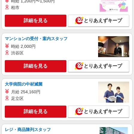
時給 1,200円〜1,500円
派遣社員
柏市
株式会社kotrio /●SD-H-2066570
郡山市★未経験OKの人間関係に悩まない職場
詳細を見る
とりあえずキープ
へ★サ高住スタッフ
時給1350円〜2062円 ＜日払い有/週払い有/交
通費全支給(ガソリン代含む)＞
マンションの受付・案内スタッフ
福島県郡山市
時給 2,000円
渋谷区
詳細を見る
キープ
詳細を見る
とりあえずキープ
派遣社員
株式会社kotrio /●SD-H-2066529
郡山市｜未経験でも大丈夫◎研修が手厚い有料
大学病院の中材滅菌
住宅の介護♪
月給 254,160円
時給1350円〜2062円 ＜日払い有/週払い有/交
足立区
通費全支給(ガソリン代含む)＞
福島県郡山市
詳細を見る
とりあえずキープ
詳細を見る
キープ
レジ・商品陳列スタッフ