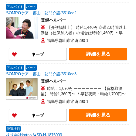
アルバイト
パート
SOMPOケア 郡山 訪問介護/3510cc2
登録ヘルパー
【介護福祉士】 時給1,440円 ◎週20時間以上
勤務（社保加入者）の場合は時給1,460円 ＊早朝
夜間（〜8:00、18:00〜）：時給1,800円〜 ＊日曜
福島県郡山市名倉290-1
祝日：時給1,740円〜 【実務者研修・初任者研修
（ヘルパー1級・2級）】 時給1,360円 ◎週20時間
詳細を見る
キープ
以上勤務（社保加入者）の場合は時給1,380円〜
＊早朝夜間（〜8:00、18:00〜）：時給1,700円〜
＊日曜祝日：時給1,660円〜 ◎身体介助、生活援
アルバイト
パート
助が同時給 ◎キャンセル手当：職務時給の60％支
SOMPOケア 郡山 訪問介護/3510cc3
給
登録ヘルパー
時給：1,070円 ーーーーーーー 【資格取得
後】 時給1,360円〜 ＊早朝夜間：時給1,700円〜
＊日曜祝日：時給1,660円〜 ーーーーーーー
福島県郡山市名倉290-1
詳細を見る
キープ
派遣社員
株式会社kotrio /●SD-H-1876003