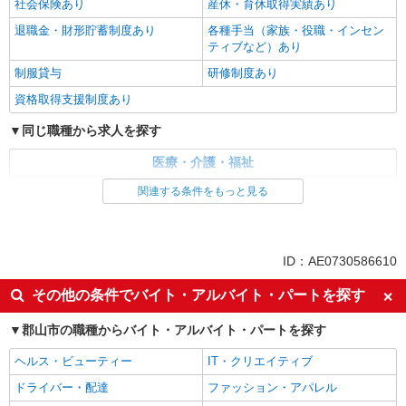
社会保険あり
産休・育休取得実績あり
退職金・財形貯蓄制度あり
各種手当（家族・役職・インセン
ティブなど）あり
制服貸与
研修制度あり
資格取得支援制度あり
同じ職種から求人を探す
医療・介護・福祉
介護職・ヘルパー
関連する条件をもっと見る
同じ特徴から求人を探す
未経験歓迎
ミドル（40代～）活躍中
ID：AE0730586610
ボーナス・賞与あり
車通勤OK
その他の条件でバイト・アルバイト・パートを探す
交通費支給
社会保険あり
郡山市の職種からバイト・アルバイト・パートを探す
産休・育休取得実績あり
ヘルス・ビューティー
IT・クリエイティブ
ドライバー・配達
ファッション・アパレル