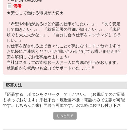
・有給消化率100%
備考
★安心して働ける環境が大切★
『希望や制約があるけど介護の仕事がしたい…』、『長く安定
して働きたい…』、『就業部署の詳細が知りたい…』、『未経
験でも大丈夫かな…』、『自分に合う仕事をマッチングしてほ
しい…』
お仕事を探される上で色々なことが気になりますよね☆まずは
お気軽にご連絡ください!!お問い合わせだけでも構いません!!不
安を解消してお仕事始めましょう♪
当社はスタッフの皆様お一人お一人に専属の担当がおります。
就業前から就業中も全力でサポートいたします!!
応募方法
「応募する」ボタンをクリックしてください。（お電話でのご応募
も承っております）来社不要・履歴書不要・電話のみで面談が可能
です。もちろんご来社面談も可能です。お気軽にお申し付け下さ
い。
もっと見る