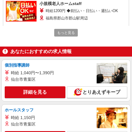
小規模老人ホームstaff
時給1200円 ◆前払い・日払い・週払いOK
福島県郡山市郡山駅周辺
詳細を見る
キープ
もっと見る
派遣社員
株式会社kotrio /●SD-H-2066240
あなたにおすすめの求人情報
≪郡山市≫夜勤なし！未経験・ブランクOKの
デイスタッフ
個別指導講師
時給1350円〜2062円 ＜日払い有/週払い有/交
時給 1,040円〜1,390円
通費全支給(ガソリン代含む)＞
仙台市青葉区
福島県郡山市
詳細を見る
とりあえずキープ
詳細を見る
キープ
ホールスタッフ
派遣社員
株式会社kotrio /●SD-H-2066281
時給 1,150円
≪郡山市≫日勤のみ＆残業ナシ！お迎えに間に
仙台市青葉区
合うデイサービス