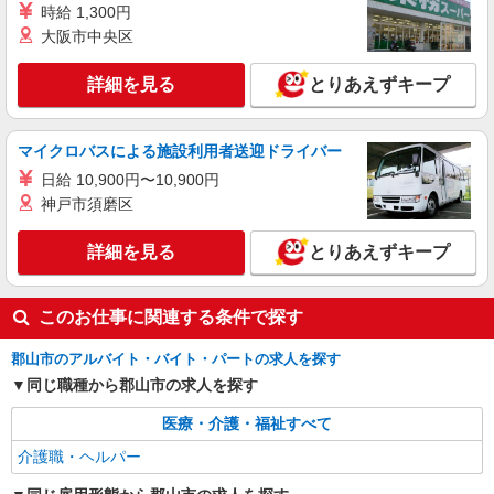
派遣社員
時給 1,300円
株式会社kotrio /●SD-H-1993126
大阪市中央区
郡山市＊グループホームSTAFF＊生活のサポ
ート業務を担当
詳細を見る
とりあえずキープ
時給1350円〜2062円 ＜日払い有/週払い有/交
通費全支給(ガソリン代含む)＞
マイクロバスによる施設利用者送迎ドライバー
郡山市
日給 10,900円〜10,900円
詳細を見る
キープ
神戸市須磨区
詳細を見る
とりあえずキープ
このお仕事に関連する条件で探す
郡山市のアルバイト・バイト・パートの求人を探す
同じ職種から郡山市の求人を探す
医療・介護・福祉すべて
介護職・ヘルパー