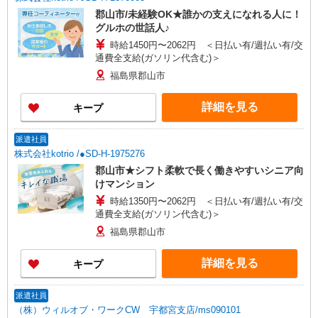
郡山市/未経験OK★誰かの支えになれる人に！
グルホの世話人♪
時給1450円〜2062円 ＜日払い有/週払い有/交
通費全支給(ガソリン代含む)＞
福島県郡山市
詳細を見る
キープ
派遣社員
株式会社kotrio /●SD-H-1975276
郡山市★シフト柔軟で長く働きやすいシニア向
けマンション
時給1350円〜2062円 ＜日払い有/週払い有/交
通費全支給(ガソリン代含む)＞
福島県郡山市
詳細を見る
キープ
派遣社員
（株）ウィルオブ・ワークCW 宇都宮支店/ms090101