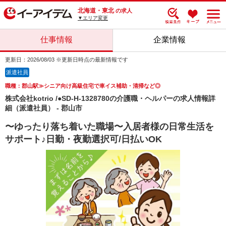
北海道・東北
の求人
▼エリア変更
仕事情報
企業情報
更新日：2026/08/03 ※更新日時点の最新情報です
派遣社員
職種：郡山駅≫シニア向け高級住宅で車イス補助・清掃など◎
株式会社kotrio /●SD-H-1328780の介護職・ヘルパーの求人情報詳
細（派遣社員） - 郡山市
〜ゆったり落ち着いた職場〜入居者様の日常生活を
サポート♪日勤・夜勤選択可/日払いOK