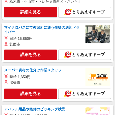
栃木市・小山市・さいたま市西区・さいたま市岩槻区・久喜市・
詳細を見る
キープ
詳細を見る
とりあえずキープ
派遣社員
株式会社kotrio /●SD-H-2001772
活動支援メインで負担少なめ＊障がい者デイサ
マイクロバスにて教習所に通う生徒の送迎ドラ
ービスの支援員＊
イバー
時給1350円〜2062円 ＜日払い有/週払い有/交
日給 15,850円
通費全支給(ガソリン代含む)＞
箕面市
福島県郡山市
詳細を見る
とりあえずキープ
詳細を見る
キープ
スーパー資材の仕分け作業スタッフ
派遣社員
時給 1,350円
（株）ウィルオブ・ワークCW 宇都宮支店/ms090101
船橋市
老人ホームの介護staff
時給1200円 ◆前払い・日払い・週払いOK
詳細を見る
とりあえずキープ
福島県郡山市郡山駅周辺
詳細を見る
キープ
アパレル用品や雑貨のピッキング検品