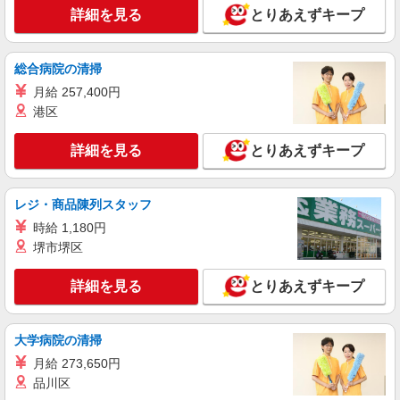
時給1350円〜2062円 ＜日払い有/週払い有/交
詳細を見る
とりあえずキープ
通費全支給(ガソリン代含む)＞
福島県郡山市
総合病院の清掃
詳細を見る
キープ
月給 257,400円
港区
派遣社員
株式会社kotrio /●SD-H-2066656
詳細を見る
とりあえずキープ
郡山市◆サ高住スタッフ◆穏やかな職場×週
3〜×残業なし
レジ・商品陳列スタッフ
時給1350円〜2062円 ＜日払い有/週払い有/交
通費全支給(ガソリン代含む)＞
時給 1,180円
福島県郡山市
堺市堺区
詳細を見る
詳細を見る
とりあえずキープ
キープ
派遣社員
大学病院の清掃
（株）ウィルオブ・ワークCW 宇都宮支店/ms090101
月給 273,650円
高齢者向けマンションstaff
品川区
時給1250円 ◆前払い・日払い・週払いOK