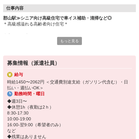
仕事内容
郡山駅≫シニア向け高級住宅で車イス補助・清掃など◎
＊高級感溢れる高齢者向け住宅＊
◆主なお仕事
もっと見る
・廊下/お部屋の清掃
・日常生活の相談相手
・お食事/車イスなどの介助サポート
募集情報（派遣社員）
お一人で過ごされる入居者様も多いため、
バタバタせずに働けます◎
給与
時給1450〜2062円 ＜交通費別途支給（ガソリン代含む）・日
「少し身体を動かしたい」「高時給で働きたい！」と、在宅や事務
払い・週払いOK＞
経験者の方から大人気のお仕事です♪
勤務時間・曜日
◆週3日〜
◆休憩1h（夜勤は2ｈ）
8:30-17:30
10:00-19:00
16:00-翌9:00（希望者のみ）
など
◆残業はありません