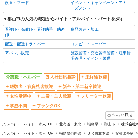
飲食・フード
イベント・キャンペーン・アミュ
ーズメント
郡山市の人気の職種からバイト・アルバイト・パートを探す
看護師・保健師・看護助手・助産
食品製造・加工
師
配送・配達ドライバー
コンビニ・スーパー
アパレル販売
施設警備・交通誘導警備・駐車輪
場管理・イベント警備
介護職・ヘルパー
入社日応相談
未経験歓迎
経験者・有資格者歓迎
新卒・第二新卒歓迎
女性活躍中
主婦・主夫歓迎
フリーター歓迎
学歴不問
ブランクOK
もっと見る
アルバイト・バイト・求人TOP
北海道・東北
福島県
郡山市
株式会社ko
アルバイト・バイト・求人TOP
福島県の路線
ＪＲ東北本線
安積永盛駅