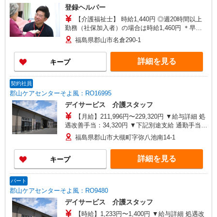
登録ヘルパー
【介護福祉士】 時給1,440円 ◎週20時間以上
勤務（社保加入者）の場合は時給1,460円 ＊早朝
夜間（〜8:00、18:00〜）：時給1,800円〜 ＊日曜
福島県郡山市名倉290-1
祝日：時給1,740円〜 【実務者研修・初任者研修
（ヘルパー1級・2級）】 時給1,360円 ◎週20時間
詳細を見る
キープ
以上勤務（社保加入者）の場合は時給1,380円〜
＊早朝夜間（〜8:00、18:00〜）：時給1,700円〜
＊日曜祝日：時給1,660円〜 ◎身体介助、生活援
契約社員
助が同時給 ◎キャンセル手当：職務時給の60％支
郡山ケアセンターそよ風：RO16995
給
デイサービス 介護スタッフ
【月給】211,996円〜229,320円 ▼給与詳細 処
遇改善手当：34,320円 ▼下記別途支給 通勤手当
年末年始手当：380円/時 寸志あり：年2回（6月・
福島県郡山市大槻町字弥八池南14-1
12月） ※業績による 特別報酬：平均33.8万円（最
高額130万円） ※2025年6月支給実績 ※処遇改善
詳細を見る
キープ
手当は試用期間中(3ヶ月)は支給なし
パート
郡山ケアセンターそよ風：RO9480
デイサービス 介護スタッフ
【時給】1,233円〜1,400円 ▼給与詳細 処遇改