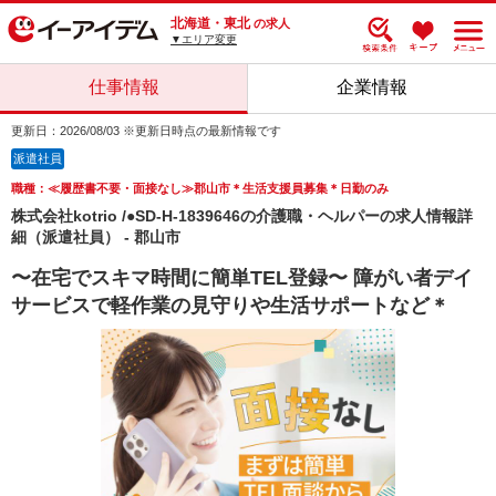
北海道・東北
の求人
▼エリア変更
仕事情報
企業情報
更新日：2026/08/03 ※更新日時点の最新情報です
派遣社員
職種：≪履歴書不要・面接なし≫郡山市＊生活支援員募集＊日勤のみ
株式会社kotrio /●SD-H-1839646の介護職・ヘルパーの求人情報詳
細（派遣社員） - 郡山市
〜在宅でスキマ時間に簡単TEL登録〜 障がい者デイ
サービスで軽作業の見守りや生活サポートなど＊