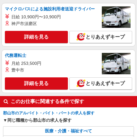
時給1350円〜2062円 ＜日払い有/週払い有/交
通費全支給(ガソリン代含む)＞
マイクロバスによる施設利用者送迎ドライバー
福島県郡山市
日給 10,900円〜10,900円
神戸市須磨区
詳細を見る
キープ
詳細を見る
とりあえずキープ
派遣社員
株式会社kotrio /●SD-H-1811519
シニア向けマンションで見守り・食事配膳など
代務運転士
＊郡山市＊。日払可
月給 253,500円
時給1450円〜2062円 ＜日払い有/週払い有/交
豊中市
通費全支給(ガソリン代含む)＞
福島県郡山市
詳細を見る
とりあえずキープ
詳細を見る
キープ
このお仕事に関連する条件で探す
郡山市のアルバイト・バイト・パートの求人を探す
同じ職種から郡山市の求人を探す
医療・介護・福祉すべて