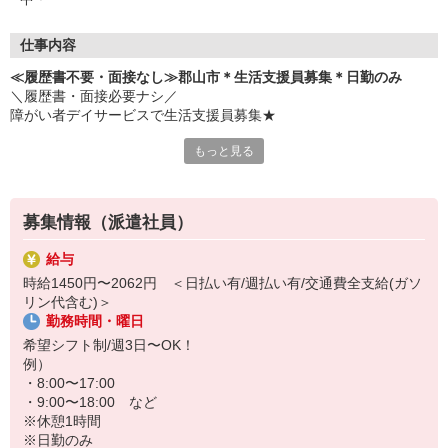
仕事内容
≪履歴書不要・面接なし≫郡山市＊生活支援員募集＊日勤のみ
＼履歴書・面接必要ナシ／
障がい者デイサービスで生活支援員募集★
もっと見る
＊仕事内容＊
・軽作業の見守り
・季節行事の企画、実施
・施設内の清掃
募集情報（派遣社員）
・利用者さんに合わせた介助
・送迎業務（できる方のみ）等
給与
時給1450円〜2062円 ＜日払い有/週払い有/交通費全支給(ガソ
日勤のみ！未経験でも始められる福祉のお仕事♪
リン代含む)＞
日々成長していく利用者さんを一番近くで見守れます◎
勤務時間・曜日
希望シフト制/週3日〜OK！
例）
・8:00〜17:00
・9:00〜18:00 など
※休憩1時間
※日勤のみ