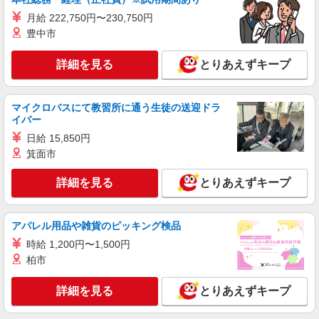
あさかの杜ケアコミュニティそよ風：RO14817
月給 222,750円〜230,750円
有料老人ホーム 夜勤専従介護職
豊中市
【時給】1,253円〜1,420円 ▼給与詳細 処遇改
善手当：220円/時 夜勤手当:6,000円/回 ▼下記別途
詳細を見る
とりあえずキープ
支給 通勤手当 年末年始手当：380円/時 寸志あ
福島県郡山市安積町成田字漆山45
り：年2回（6月・12月） ※業績による ※処遇改
善手当は試用期間中(3ヶ月)は支給なし
詳細を見る
キープ
マイクロバスにて教習所に通う生徒の送迎ドラ
イバー
契約社員
日給 15,850円
南開成ケアコミュニティそよ風：RO14892
箕面市
有料老人ホーム 介護スタッフ
詳細を見る
とりあえずキープ
【月給】243,596円〜255,920円 ▼給与詳細 処
遇改善手当：35,920円 夜勤手当：30,000円（5回
分） ※6回目以降は1回6,000円支給 ▼下記別途支
福島県郡山市字桑野清水台48-8
給 通勤手当 年末年始手当：380円/時 寸志あり：
アパレル用品や雑貨のピッキング検品
年2回（6月・12月） ※業績による 特別報酬：平
時給 1,200円〜1,500円
詳細を見る
キープ
均18.9万円（最高額120万円） ※2025年6月支給実
柏市
績 ※処遇改善手当は試用期間中(3ヶ月)は支給なし
契約社員
詳細を見る
とりあえずキープ
郡山南ショートステイそよ風：RO14895
ショートステイ 介護スタッフ