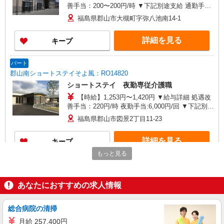
善手当：200〜200円/時 ▼下記別途支給 通勤手当
年末年始手当：380円/時 寸志あり：年2回（6月・
福島県郡山市大槻町字弥八池南14-1
12月） ※業績による ※処遇改善手当は試用期間
中(3ヶ月)は支給なし
詳細を見る
キープ
パート
郡山南ショートステイそよ風：RO14820
ショートステイ 夜勤専従介護職
【時給】1,253円〜1,420円 ▼給与詳細 処遇改
善手当：220円/時 夜勤手当:6,000円/回 ▼下記別途
支給 通勤手当 年末年始手当：380円/時 寸志あ
福島県郡山市図景2丁目11-23
り：年2回（6月・12月） ※業績による ※処遇改
善手当は試用期間中(3ヶ月)は支給なし
詳細を見る
キープ
もっと見る
パート
南開成ケアコミュニティそよ風：RO14265
あなたにおすすめの求人情報
有料老人ホーム 夜勤専従介護職
【時給】1,253円〜1,420円 ▼給与詳細 処遇改
善手当：220円/時 夜勤手当:6,000円/回 ▼下記別途
総合病院の清掃
支給 通勤手当 年末年始手当：380円/時 寸志あ
福島県郡山市字桑野清水台48-8
月給 257,400円