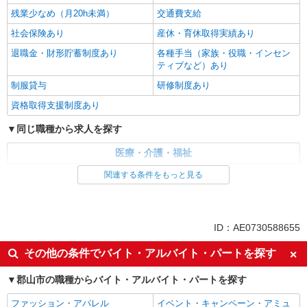
残業少なめ（月20h未満）
交通費支給
社会保険あり
産休・育休取得実績あり
退職金・財形貯蓄制度あり
各種手当（家族・役職・インセン
ティブなど）あり
制服貸与
研修制度あり
資格取得支援制度あり
同じ職種から求人を探す
医療・介護・福祉
介護職・ヘルパー
関連する条件をもっと見る
同じ特徴から求人を探す
未経験歓迎
ミドル（40代～）活躍中
ID：AE0730588655
ボーナス・賞与あり
車通勤OK
その他の条件でバイト・アルバイト・パートを探す
交通費支給
社会保険あり
郡山市の職種からバイト・アルバイト・パートを探す
産休・育休取得実績あり
ファッション・アパレル
イベント・キャンペーン・アミュ