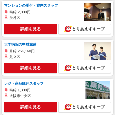
【月給】243,596円〜260,920円 ▼給与詳細 処
マンションの受付・案内スタッフ
遇改善手当：35,920円 夜勤手当：30,000円（5回
時給 2,000円
分） ※6回目以降は1回6,000円支給 ▼下記別途支
福島県郡山市図景2丁目11-23
給 通勤手当 年末年始手当：380円/時 寸志あり：
渋谷区
年2回（6月・12月） ※業績による 特別報酬：平
詳細を見る
キープ
均34.1万円（最高額135万円） ※2025年6月支給実
詳細を見る
とりあえずキープ
績 ※処遇改善手当は試用期間中(3ヶ月)は支給なし
派遣社員
株式会社kotrio /●SD-H-1328780
大学病院の中材滅菌
郡山駅≫シニア向け高級住宅で車イス補助・清
月給 254,160円
掃など◎
足立区
時給1450〜2062円 ＜交通費別途支給（ガソリ
ン代含む）・日払い・週払いOK＞
詳細を見る
とりあえずキープ
福島県郡山市
詳細を見る
キープ
レジ・商品陳列スタッフ
時給 1,300円
派遣社員
大阪市中央区
株式会社kotrio /●SD-H-1975165
郡山市｜日払いOK！日収1万円超え×サ高住ス
詳細を見る
とりあえずキープ
タッフ！