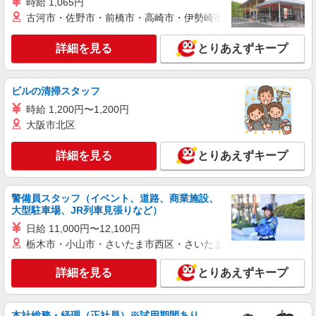
時給 1,065円
績 ※処遇改善手当は試用期間中(3ヶ月)は支給なし
古河市・佐野市・前橋市・高崎市・伊勢崎市・太田市・館林市・
契約社員
郡山南ショートステイそよ風：RO14598
詳細を見る
とりあえずキープ
ショートステイ 介護スタッフ
【月給】245,920円〜285,920円 ▼給与詳細 処
遇改善手当：35,920円 夜勤手当：30,000円（5回
ビルの清掃スタッフ
分） ※6回目以降は1回6,000円支給 ▼下記別途支
福島県郡山市図景2丁目11-23
時給 1,200円〜1,200円
給 通勤手当 年末年始手当：380円/時 寸志あり：
年2回（6月・12月） ※業績による 特別報酬：平
大阪市北区
詳細を見る
キープ
均34.1万円（最高額135万円） ※2025年6月支給実
績 ※処遇改善手当は試用期間中(3ヶ月)は支給なし
詳細を見る
とりあえずキープ
パート
あさかの杜ケアコミュニティそよ風：RO10686
有料老人ホーム 介護スタッフ
警備員スタッフ（イベント、道路、商業施設、
大型駐車場、JR列車見張りなど）
【時給】1,233円〜1,400円 ▼給与詳細 処遇改
善手当：200〜200円/時 ▼下記別途支給 通勤手当
日給 11,000円〜12,100円
年末年始手当：380円/時 寸志あり：年2回（6月・
栃木市・小山市・さいたま市西区・さいたま市岩槻区・久喜市・
福島県郡山市安積町成田字漆山45
12月） ※業績による ※処遇改善手当は試用期間
中(3ヶ月)は支給なし
詳細を見る
とりあえずキープ
詳細を見る
キープ
パート
本社総務・経理（正社員）※試用期間あり