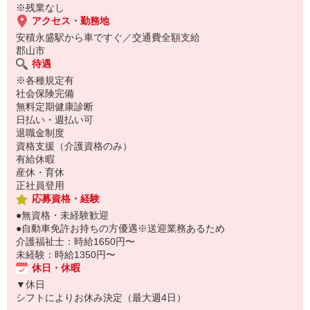
※残業なし
アクセス・勤務地
安積永盛駅から車ですぐ／交通費全額支給
郡山市
待遇
※各種規定有
社会保険完備
無料定期健康診断
日払い・週払い可
退職金制度
資格支援（介護資格のみ）
有給休暇
産休・育休
正社員登用
応募資格・経験
●無資格・未経験歓迎
●自動車免許お持ちの方優遇※送迎業務あるため
介護福祉士：時給1650円〜
未経験：時給1350円〜
休日・休暇
▼休日
シフトによりお休み決定（最大週4日）