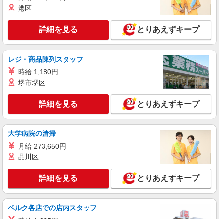
り：年2回（6月・12月） ※業績による ※処遇改
港区
善手当は試用期間中(3ヶ月)は支給なし
詳細を見る
キープ
詳細を見る
とりあえずキープ
パート
南開成ケアコミュニティそよ風：RO9492
レジ・商品陳列スタッフ
有料老人ホーム 介護スタッフ
時給 1,180円
【時給】1,233円〜1,400円 ▼給与詳細 処遇改
善手当：200〜200円/時 ▼下記別途支給 通勤手当
堺市堺区
年末年始手当：380円/時 寸志あり：年2回（6月・
福島県郡山市字桑野清水台48-8
12月） ※業績による ※処遇改善手当は試用期間
詳細を見る
とりあえずキープ
中(3ヶ月)は支給なし
詳細を見る
キープ
大学病院の清掃
契約社員
月給 273,650円
あさかの杜ケアコミュニティそよ風：RO14889
品川区
有料老人ホーム 介護スタッフ
【月給】243,596円〜255,920円 ▼給与詳細 処
詳細を見る
とりあえずキープ
遇改善手当：35,920円 夜勤手当：30,000円（5回
分） ※6回目以降は1回6,000円支給 ▼下記別途支
福島県郡山市安積町成田字漆山45
給 通勤手当 年末年始手当：380円/時 寸志あり：
年2回（6月・12月） ※業績による 特別報酬：平
ベルク各店での店内スタッフ
詳細を見る
キープ
均18.9万円（最高額120万円） ※2025年6月支給実