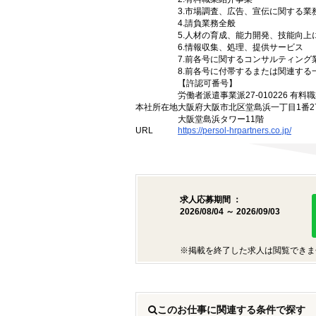
3.市場調査、広告、宣伝に関する
4.請負業務全般
5.人材の育成、能力開発、技能向
6.情報収集、処理、提供サービス
7.前各号に関するコンサルティン
8.前各号に付帯するまたは関連する
【許認可番号】
労働者派遣事業派27-010226 有料職
本社所在地
大阪府大阪市北区堂島浜一丁目1番2
大阪堂島浜タワー11階
URL
https://persol-hrpartners.co.jp/
求人応募期間 ：
2026/08/04 ～ 2026/09/03
※掲載を終了した求人は閲覧できま
このお仕事に関連する条件で探す