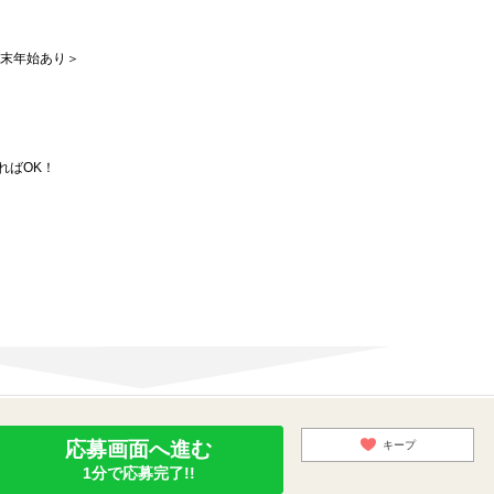
末年始あり＞
ればOK！
応募画面へ進む
キープ
1分で応募完了!!