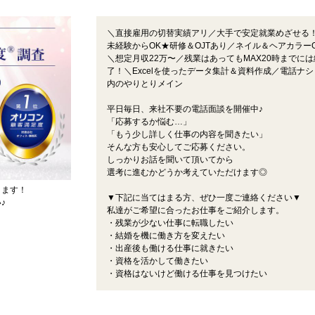
＼直接雇用の切替実績アリ／大手で安定就業めざせる
未経験からOK★研修＆OJTあり／ネイル＆ヘアカラー
＼想定月収22万〜／残業はあってもMAX20時までには
了！＼Excelを使ったデータ集計＆資料作成／電話ナシ
内のやりとりメイン
平日毎日、来社不要の電話面談を開催中♪
「応募するか悩む…」
「もう少し詳しく仕事の内容を聞きたい」
そんな方も安心してご応募ください。
しっかりお話を聞いて頂いてから
選考に進むかどうか考えていただけます◎
ります！
▼下記に当てはまる方、ぜひ一度ご連絡ください▼
♪
私達がご希望に合ったお仕事をご紹介します。
・残業が少ない仕事に転職したい
・結婚を機に働き方を変えたい
・出産後も働ける仕事に就きたい
・資格を活かして働きたい
・資格はないけど働ける仕事を見つけたい