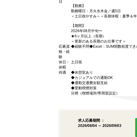
日
【勤務】
勤務曜日：月火水木金／週5日
＜土日祝やすみ＞＜長期休暇：夏季＆年
【期間】
2026年08月中旬〜
★6ヶ月以上（長期）
＜更新のある長期のお仕事です＞
応募資
◆経験不問◆Excel：SUM関数程度でき
格・経
験
休日・
土日祝
休暇
待遇
◆休憩室あり
◆カジュアルでの通勤OK
◆通勤交通費全額支給
◆受動喫煙対策
分煙（喫煙場所/専用室設定）
求人応募期間 ：
2026/08/04 ～ 2026/09/03