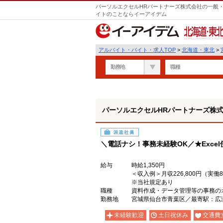
パーソルエクセルHRパートナーズ株式会社の一般・
イトのことならイーアイデム
北海道・東北
アルバイト・バイト・求人TOP
>
北海道・東北
>
勤務地
職種
パーソルエクセルHRパートナーズ株
派遣社員
＼電話ナシ！事務未経験OK／★Exce
給与
時給1,350円
＜収入例＞月収226,800円（実
※当社規定あり
職種
資料作成・データ管理等の事務の
勤務地
宮城県仙台市青葉区／最寄駅：広
未経験歓迎
土日祝休み
交通費