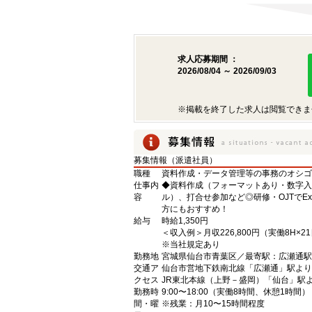
求人応募期間 ：
2026/08/04 ～ 2026/09/03
※掲載を終了した求人は閲覧できま
募集情報（派遣社員）
職種
資料作成・データ管理等の事務のオシゴ
仕事内
◆資料作成（フォーマットあり・数字入
容
ル）、打合せ参加など◎研修・OJTでE
方にもおすすめ！
給与
時給1,350円
＜収入例＞月収226,800円（実働8H
※当社規定あり
勤務地
宮城県仙台市青葉区／最寄駅：広瀬通駅
交通ア
仙台市営地下鉄南北線「広瀬通」駅より
クセス
JR東北本線（上野－盛岡）「仙台」駅よ
勤務時
9:00〜18:00（実働8時間、休憩1時間）
間・曜
※残業：月10〜15時間程度