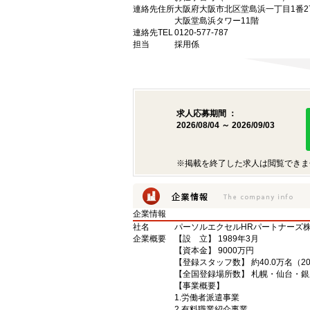
連絡先住所
大阪府大阪市北区堂島浜一丁目1番2
大阪堂島浜タワー11階
連絡先TEL
0120-577-787
担当
採用係
求人応募期間 ：
2026/08/04 ～ 2026/09/03
※掲載を終了した求人は閲覧できま
企業情報
社名
パーソルエクセルHRパートナーズ
企業概要
【設 立】 1989年3月
【資本金】 9000万円
【登録スタッフ数】 約40.0万名（2
【全国登録場所数】 札幌・仙台・
【事業概要】
1.労働者派遣事業
2.有料職業紹介事業