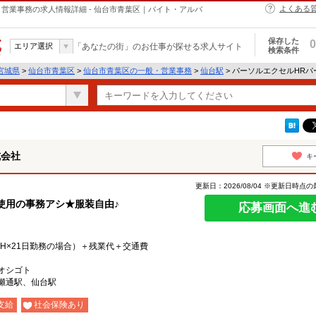
よくある
営業事務の求人情報詳細 - 仙台市青葉区｜バイト・アルバ
保存した
0
エリア選択
「あなたの街」のお仕事が探せる求人サイト
検索条件
宮城県
>
仙台市青葉区
>
仙台市青葉区の一般・営業事務
>
仙台駅
> パーソルエクセルHR
式会社
キ
更新日：2026/08/04 ※更新日時点
l使用の事務アシ★服装自由♪
応募画面へ進
働8H×21日勤務の場合）＋残業代＋交通費
オシゴト
瀬通駅、仙台駅
支給
社会保険あり