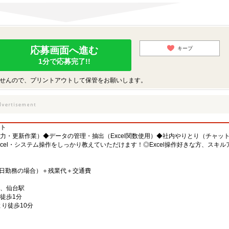
応募画面へ進む
キープ
1分で応募完了!!
せんので、プリントアウトして保管をお願いします。
ト
力・更新作業）◆データの管理・抽出（Excel関数使用）◆社内やりとり（チャッ
xcel・システム操作をしっかり教えていただけます！◎Excel操作好きな方、スキ
×21日勤務の場合）＋残業代＋交通費
、仙台駅
徒歩1分
り徒歩10分