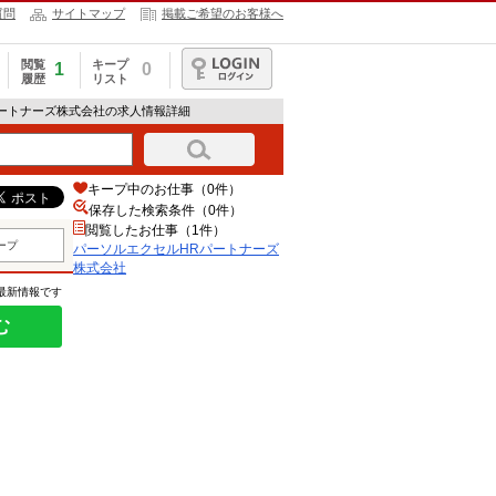
質問
サイトマップ
掲載ご希望のお客様へ
閲覧
キープ
1
0
履歴
リスト
ログイン
パートナーズ株式会社の求人情報詳細
キープ中のお仕事（0件）
保存した検索条件（
0
件）
閲覧したお仕事（1件）
ープ
パーソルエクセルHRパートナーズ
株式会社
の最新情報です
む