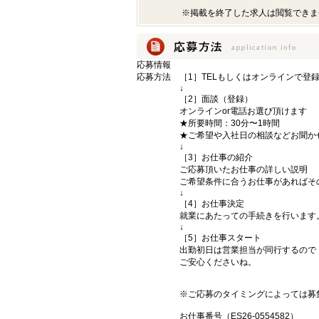
※掲載を終了した求人は閲覧できま
応募情報
応募方法
［1］TELもしくはオンラインで登
↓
［2］面談（登録）
オンラインor電話お選び頂けます
★所要時間：30分〜1時間
★ご希望や入社日の相談などお聞か
↓
［3］お仕事の紹介
ご応募頂いたお仕事の詳しい説明
ご希望条件に合うお仕事があればそ
↓
［4］お仕事決定
就業にあたっての手続きを行います
↓
［5］お仕事スタート
出勤初日は営業担当が同行するので
ご安心くださいね。
※ご応募のタイミングによっては募
お仕事番号（ES26-0554582）