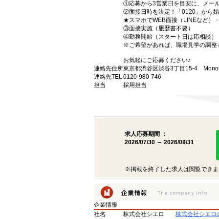
①応募から3営業日を目安に、メール
②面接日時を決定！「0120」から
★スマホでWEB面接（LINEなど
③面接実施（履歴書不要）
④勤務開始（スタート日は応相談）
※ご希望があれば、職場見学の調整
お気軽にご応募ください♪
連絡先住所
東京都渋谷区渋谷3丁目15-4 Monost
連絡先TEL
0120-980-746
担当
採用担当
求人応募期間 ：
2026/07/30 ～ 2026/08/31
※掲載を終了した求人は閲覧できま
企業情報
社名
株式会社シエロ
株式会社シエロ