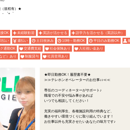
能（規程有）★
。・゜+゜
面接OK
未経験歓迎
英語が活かせる
語学力を活かせる（英語以外）
日払い
週払い
土日祝休み
10時～勤務OK
平日のみ勤務OK
ク通勤OK
交通費支給
社会保険あり
入社祝い金あり
など）あり
制服貸与
社員登用あり
★即日勤務OK！履歴書不要★
≫≫テレホンオペレーターのお仕事♪♪≪≪
専任のコーディネーターがサポート♪
職場での不安や悩み事があれば
いつでも相談してください！
充実の福利厚生、各種施設利用の特典など、
働きやすい環境づくりに取り組んでいます！
お仕事以外も充実させたいあなたの味方です♪