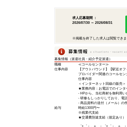
求人応募期間 ：
2026/07/30 ～ 2026/08/31
※掲載を終了した求人は閲覧できま
募集情報（派遣社員・紹介予定派遣）
職種
≪コールセンター≫
仕事内容
【アウトバウンド】【駅近オフ
プロバイダー関連のコールセン
仕事内容
＜インターネット回線の販売＞
★業務内容：お電話でのインタ
‐ HPから、当社商材を御利用
‐ 研修もしっかりしており、
‐ 商品資料の送付（メール）の
給与
時給1300円〜
※残業代支給
★交通費別途支給（規定あり）
゜+゜・。○。・゜+゜・。○。・