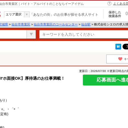
よくある
 仙台市青葉区｜バイト・アルバイトのことならイーアイデム
保存した
0
エリア選択
「あなたの街」のお仕事が探せる求人サイト
検索条件
宮城県
>
仙台市青葉区
>
仙台市青葉区のコールセンター
>
仙台駅
> 株式会社シエロの求人
キ
更新日：2026/07/30 ※更新日時点
マホ面接OK】厚待遇のお仕事満載！
応募画面へ進
あり）
。○。・゜+゜
定有)
有)