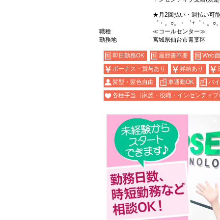
★月2回払い・週払い可
゜・。○。・゜+゜・。○
職種
≪コールセンター≫
勤務地
宮城県仙台市青葉区
即日勤務OK
履歴書不要
Web
ボーナス・賞与あり
昇給あり
髪型・髪色自由
車通勤OK
バイ
各種手当（家族・役職・インセンティブ