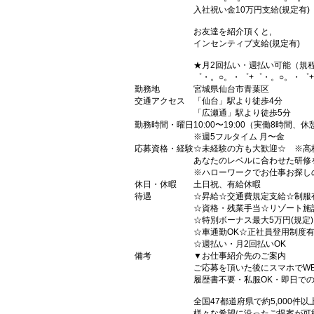
入社祝い金10万円支給(規定有)
お友達を紹介頂くと,
インセンティブ支給(規定有)
★月2回払い・週払い可能（規
゜・。○。・゜+゜・。○。・゜
勤務地
宮城県仙台市青葉区
交通アクセス
「仙台」駅より徒歩4分
「広瀬通」駅より徒歩5分
勤務時間・曜日
10:00〜19:00（実働8時間、
※週5フルタイム 月〜金
応募資格・経験
☆未経験の方も大歓迎☆ ※高
あなたのレベルに合わせた研修
※ハローワークでお仕事お探し
休日・休暇
土日祝、有給休暇
待遇
☆昇給☆交通費規定支給☆制服
☆資格・残業手当☆リゾート施
☆特別ボーナス最大5万円(規定
☆車通勤OK☆正社員登用制度
☆週払い・月2回払いOK
備考
▼お仕事紹介先のご案内
ご応募を頂いた後にスマホでW
履歴書不要・私服OK・即日で
全国47都道府県で約5,000
様々な希望に沿ったご提案が可