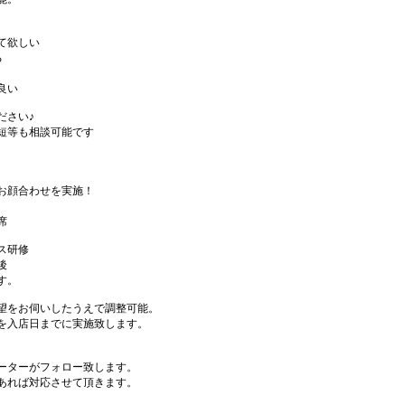
て欲しい
る
良い
ださい♪
短等も相談可能です
お顔合わせを実施！
席
ス研修
後
す。
望をお伺いしたうえで調整可能。
を入店日までに実施致します。
ーターがフォロー致します。
あれば対応させて頂きます。