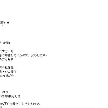
程有）★
+゜
休憩1時間）
校生は不可
をご用意しているので、安心してネ♪
の方も対象
有☆社保完
設・ジム優待
)☆友達紹介
有
EB面接！
の登録面接も可能
件以上の案件を扱っておりますので、
能。