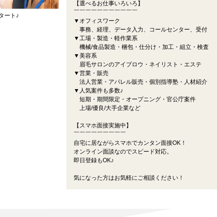
【選べるお仕事いろいろ】
￣￣￣￣￣￣￣￣￣￣￣
タート♪
▼オフィスワーク
事務、経理、データ入力、コールセンター、受付
▼工場・製造・軽作業系
機械/食品製造・梱包・仕分け・加工・組立・検査
▼美容系
眉毛サロンのアイブロウ・ネイリスト・エステ
▼営業・販売
法人営業・アパレル販売・個別指導塾・人材紹介
▼人気案件も多数♪
短期・期間限定・オープニング・官公庁案件
上場/優良/大手企業など
【スマホ面接実施中】
￣￣￣￣￣￣￣￣￣
自宅に居ながらスマホでカンタン面接OK！
オンライン面談なのでスピード対応。
即日登録もOK♪
気になった方はお気軽にご相談ください！