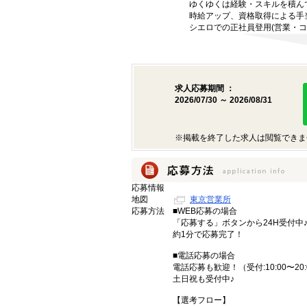
ゆくゆくは経験・スキルを積ん
時給アップ、資格取得による手
シエロでの正社員登用(営業・コ
求人応募期間 ：
2026/07/30 ～ 2026/08/31
※掲載を終了した求人は閲覧できま
応募情報
地図
東京営業所
応募方法
■WEB応募の場合
「応募する」ボタンから24H受付中
約1分で応募完了！
■電話応募の場合
電話応募も歓迎！（受付:10:00〜20:
土日祝も受付中♪
【選考フロー】