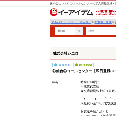
株式会社シエロのコールセンターの求人情報詳細 -
遣
北海道・東北
アルバイト・バイト・求人TOP
>
北海道・東北
>
勤務地
職種
株式会社シエロ
派遣社員
紹介予定派遣
◎仙台◎コールセンター【即日登録/ス
給与
時給1300円〜
※残業代支給
★交通費別途支給（規定
゜+゜・。○。・゜+゜・
入社祝い金10万円支給(規
お友達を紹介頂くと,
インセンティブ支給(規定