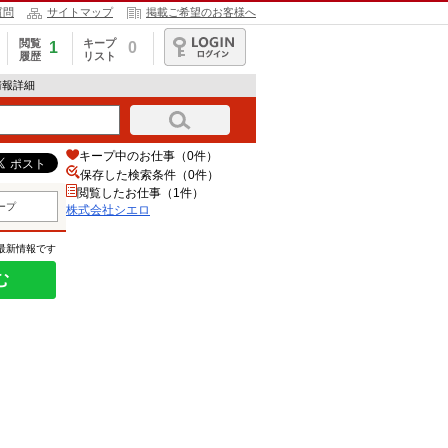
質問
サイトマップ
掲載ご希望のお客様へ
閲覧
キープ
1
0
履歴
リスト
ログイン
情報詳細
キープ中のお仕事（0件）
保存した検索条件（
0
件）
閲覧したお仕事（1件）
ープ
株式会社シエロ
の最新情報です
む