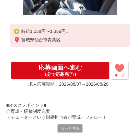
時給1,038円〜1,359円
宮城県仙台市青葉区
★土日祝日は時給100円アップ！
※給与幅は資格・経験等による
応募画面へ進む
1分で応募完了!!
キープ
求人応募期間：2026/08/07～2026/08/20
■オススメポイント■
◇育成・研修制度充実
・チューターという指導担当者が育成・フォロー！
・初期研修や階層別研修など、成長段階に応じた研修制度あり
もっと見る
・キャリアアップ支援制度を活用して働きながら資格取得が可能