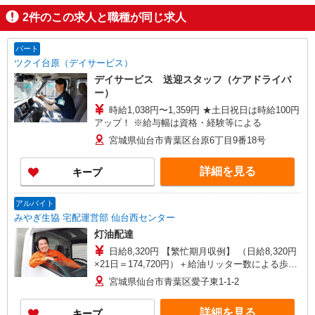
2
件のこの求人と職種が同じ求人
パート
ツクイ台原（デイサービス）
デイサービス 送迎スタッフ（ケアドライバ
ー）
時給1,038円〜1,359円 ★土日祝日は時給100円
アップ！ ※給与幅は資格・経験等による
宮城県仙台市青葉区台原6丁目9番18号
詳細を見る
キープ
アルバイト
みやぎ生協 宅配運営部 仙台西センター
灯油配達
日給8,320円 【繁忙期月収例】 （日給8,320円
×21日＝174,720円）＋給油リッター数による歩合
給20万＋皆勤手当2万5千円+安全運転手当5千円 合
宮城県仙台市青葉区愛子東1-1-2
計40万4720円 そのほか難コース手当1千円〜5千
円、インセンティブ、時間外手当あり
詳細を見る
キープ