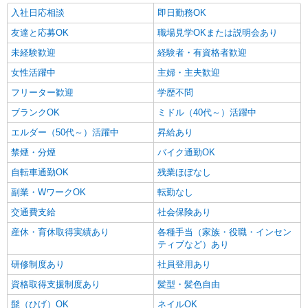
入社日応相談
即日勤務OK
友達と応募OK
職場見学OKまたは説明会あり
未経験歓迎
経験者・有資格者歓迎
女性活躍中
主婦・主夫歓迎
フリーター歓迎
学歴不問
ブランクOK
ミドル（40代～）活躍中
エルダー（50代～）活躍中
昇給あり
禁煙・分煙
バイク通勤OK
自転車通勤OK
残業ほぼなし
副業・WワークOK
転勤なし
交通費支給
社会保険あり
産休・育休取得実績あり
各種手当（家族・役職・インセン
ティブなど）あり
研修制度あり
社員登用あり
資格取得支援制度あり
髪型・髪色自由
髭（ひげ）OK
ネイルOK