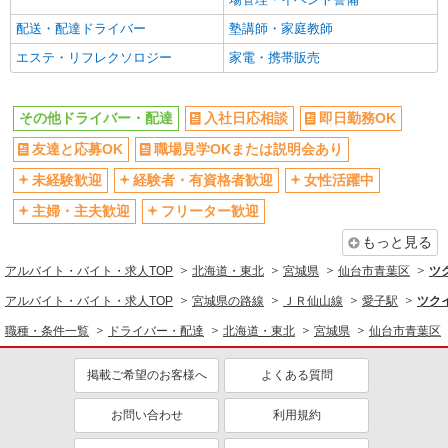
配送・配達ドライバー
塾講師・家庭教師
エステ・リフレクソロジー
家電・携帯販売
その他ドライバー・配達
入社日応相談
即日勤務OK
友達と応募OK
職場見学OKまたは説明会あり
未経験歓迎
経験者・有資格者歓迎
女性活躍中
主婦・主夫歓迎
フリーター歓迎
もっと見る
アルバイト・バイト・求人TOP
北海道・東北
宮城県
仙台市青葉区
ツ
アルバイト・バイト・求人TOP
宮城県の路線
ＪＲ仙山線
愛子駅
ツク
職種・条件一覧
ドライバー・配達
北海道・東北
宮城県
仙台市青葉区
掲載ご希望のお客様へ
よくある質問
お問い合わせ
利用規約