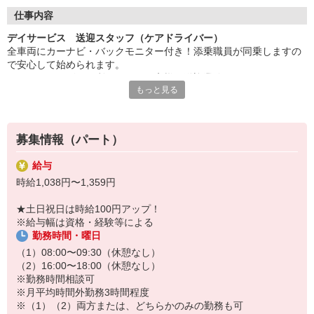
◇長く安心して働ける環境づくり
・ツクイ独自の福祉厚生制度でプライベートも充実
仕事内容
・子育てサポート企業として「くるみん認定」の取得
デイサービス 送迎スタッフ（ケアドライバー）
・子育て支援の福利厚生制度あり！子育てと仕事の両立を応援◎
全車両にカーナビ・バックモニター付き！添乗職員が同乗しますの
・スタッフ何でも相談窓口やライフキャリア相談など、各相談窓
で安心して始められます。
口あり
※デイサービスを利用されるお客様の送迎業務
もっと見る
※専用車両（キャラバン・ハイエース）の運転、各種点検
◇頑張った分、スタッフに還元！
※乗降時の介護補助（歩行介助・車いす移動時など）
・2024年冬季賞与からインセンティブ賞与を導入
※その他送迎表の作成、車両清掃作業など
・パートは特別手当の支給あり
募集情報（パート）
★＼サービス・職種の魅力／
送迎業務を通して、お客様から感謝の言葉を直接いただけたり、信
給与
頼関係を築いていくことができ、異なる職種がチームでお客様を支
時給1,038円〜1,359円
え、支援していくことに大きなやりがいがあります。日勤の勤務で
ワークライフバランスに合わせた働き方ができます。
★土日祝日は時給100円アップ！
※給与幅は資格・経験等による
勤務時間・曜日
（1）08:00〜09:30（休憩なし）
（2）16:00〜18:00（休憩なし）
※勤務時間相談可
※月平均時間外勤務3時間程度
※（1）（2）両方または、どちらかのみの勤務も可