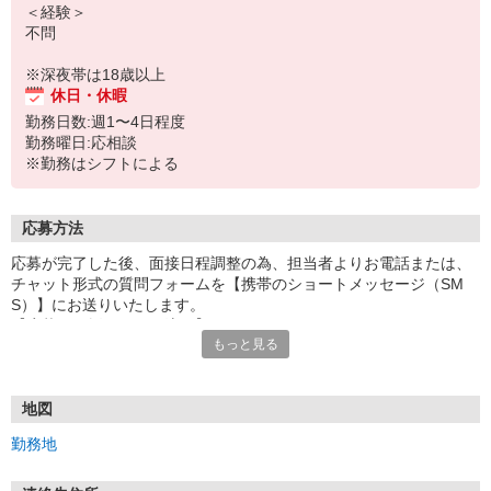
＜経験＞
不問
※深夜帯は18歳以上
休日・休暇
勤務日数:週1〜4日程度
勤務曜日:応相談
※勤務はシフトによる
応募方法
応募が完了した後、面接日程調整の為、担当者よりお電話または、
チャット形式の質問フォームを【携帯のショートメッセージ（SM
S）】にお送りいたします。
【応募から採用までの流れ】
もっと見る
1.応募…Webもしくはお電話より応募ください。
2.面接…ご質問や働き方の相談も受け付けます。
※面接時に適性検査＋実技試験を実施
※実技試験はドライバーの職種のみとなります。
地図
3.採用…入社日はご相談に応じます。
勤務地