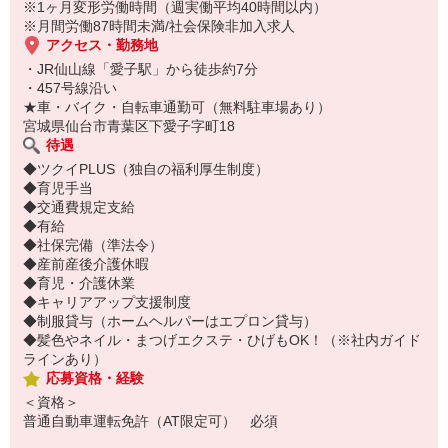
※1ヶ月変形労働時間（週実働平均40時間以内）
※月間労働87時間未満/社会保険非加入求人
アクセス・勤務地
・JR仙山線「愛子駅」から徒歩約7分
・457号線沿い
★車・バイク・自転車通勤可（無料駐車場あり）
宮城県仙台市青葉区下愛子字町18
待遇
◆ツクイPLUS（独自の福利厚生制度）
◆育児手当
◆交通費規定支給
◆有給
◆社保完備（準法令）
◆産前産後介護休暇
◆育児・介護休業
◆キャリアアップ支援制度
◆制服貸与（ホームヘルパーはエプロン貸与）
◆髪色やネイル・まつげエクステ・ひげもOK！（※社内ガイド
ラインあり）
応募資格・経験
＜資格＞
普通自動車運転免許（AT限定可） 必須