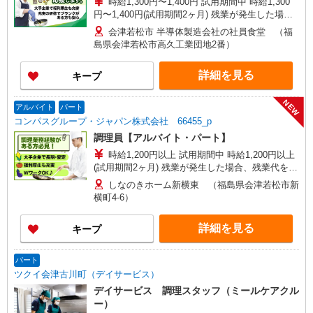
時給1,300円〜1,400円 試用期間中 時給1,300
円〜1,400円(試用期間2ヶ月) 残業が発生した場
合、残業代を1分単位で別途支給します。
会津若松市 半導体製造会社の社員食堂 （福
島県会津若松市高久工業団地2番）
詳細を見る
キープ
NEW
アルバイト
パート
コンパスグループ・ジャパン株式会社 66455_p
調理員【アルバイト・パート】
時給1,200円以上 試用期間中 時給1,200円以上
(試用期間2ヶ月) 残業が発生した場合、残業代を1
分単位で別途支給します。
しなのきホーム新横東 （福島県会津若松市新
横町4-6）
詳細を見る
キープ
パート
ツクイ会津古川町（デイサービス）
デイサービス 調理スタッフ（ミールケアクル
ー）