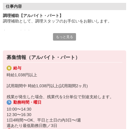
●20代〜50代の幅広い年代のスタッフが活躍中
仕事内容
主婦(夫)・フリーター・学生の方等、幅広い年代のスタッフが活
調理補助【アルバイト・パート】
躍中
調理補助として、調理スタッフのお手伝いをお願いします。
●安心の教育体制
主なお仕事内容
入社後は先輩たちが優しくフォローしながら進めますので、
もっと見る
〇小鉢や付け合わせをお皿に盛り付ける
安心してお仕事を始められます。
〇キッチンの片付け
〇料理提供の準備、洗い場
【会社について】
給食受託の外資系大手企業、コンパスグループ・ジャパン。
募集情報（アルバイト・パート）
調理員が調理を行う為、包丁などは基本的には使いません。
全国約1,500ヵ所で「コントラクトフードサービス」を展開して
料理が苦手、普段は料理をあまりしないという方もご安心下さい♪
います
給与
盛り付けのお仕事が終わったら、料理提供の準備や洗い場など、
時給1,038円以上
別の担当のお手伝いをお願いすることもあります◎
試用期間中 時給1,038円以上(試用期間2ヶ月)
残業が発生した場合、残業代を1分単位で別途支給します。
勤務時間・曜日
10:00〜14:30
12:30〜16:30
1日4時間〜OK、平日と土日の内3日〜/週
週あたり最低勤務日数／3日