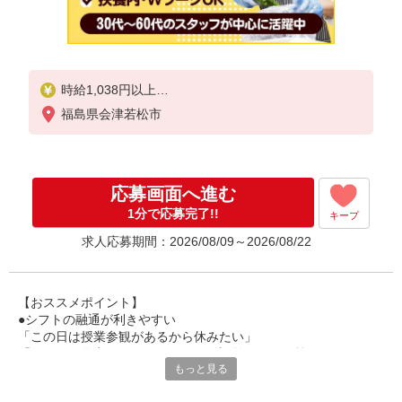
時給1,038円以上
福島県会津若松市
試用期間中 時給1,038円以上(試用期間2ヶ月)
残業が発生した場合、残業代を1分単位で別途支給し
ます。
応募画面へ進む
1分で応募完了!!
キープ
求人応募期間：2026/08/09～2026/08/22
【おススメポイント】
●シフトの融通が利きやすい
「この日は授業参観があるから休みたい」
「その日は予定があるのでシフトを調整したい」等
もっと見る
家庭や趣味の都合にも柔軟に対応しますので、お気軽にご相談く
ださい