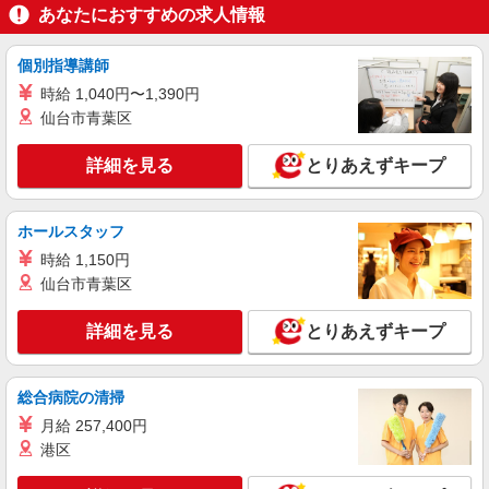
あなたにおすすめの求人情報
詳細を見る
キープ
個別指導講師
アルバイト
パート
時給 1,040円〜1,390円
すき家 会津若松山見店
仙台市青葉区
すき家の店舗スタッフ（接客・調理・清掃な
ど）
詳細を見る
とりあえずキープ
時給1,375円
福島県会津若松市山見1丁目9番1
ホールスタッフ
詳細を見る
キープ
時給 1,150円
仙台市青葉区
アルバイト
パート
COCO’S 会津若松門田店
詳細を見る
とりあえずキープ
ココスのキッチン（フード）スタッフ
時給1050円 ※22:00〜翌5:00：時給1313円 ※
高校生時給1040円 ■【土日祝加給】 土日祝は1時
総合病院の清掃
間当たり＋50円 ■特別手当 早朝手当（5:00〜
福島県会津若松市飯寺北3-10-18
月給 257,400円
8:00）時給＋100円
港区
詳細を見る
キープ