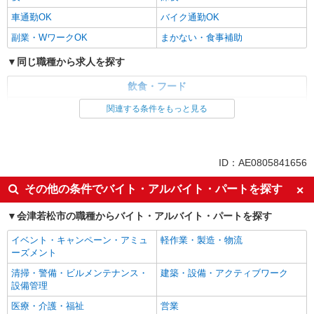
車通勤OK
バイク通勤OK
副業・WワークOK
まかない・食事補助
同じ職種から求人を探す
飲食・フード
調理・調理補助・調理師
関連する条件をもっと見る
同じ特徴から求人を探す
ミドル（40代～）活躍中
交通費支給
ID：AE0805841656
社会保険あり
社員登用あり
その他の条件でバイト・アルバイト・パートを探す
未経験歓迎
週2～3日勤務OK
会津若松市の職種からバイト・アルバイト・パートを探す
短時間勤務（1日4h以内）OK
深夜
車通勤OK
副業・WワークOK
イベント・キャンペーン・アミュ
軽作業・製造・物流
ーズメント
まかない・食事補助
清掃・警備・ビルメンテナンス・
建築・設備・アクティブワーク
設備管理
医療・介護・福祉
営業