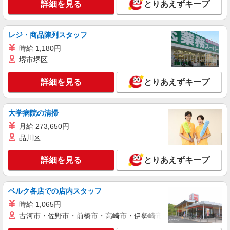
詳細を見る
とりあえずキープ
アルバイト
パート
丸亀製麺会津若松店
キッチン・ホールスタッフ
レジ・商品陳列スタッフ
時給1100円〜 ☆22時以降は時給25％UP（深夜
時給 1,180円
割増有）
堺市堺区
福島県会津若松市天神町１５－７
詳細を見る
とりあえずキープ
詳細を見る
キープ
大学病院の清掃
月給 273,650円
品川区
詳細を見る
とりあえずキープ
ベルク各店での店内スタッフ
時給 1,065円
古河市・佐野市・前橋市・高崎市・伊勢崎市・太田市・館林市・