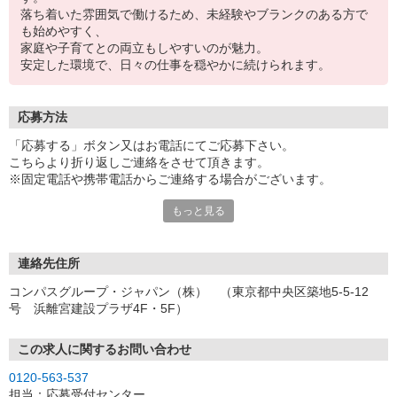
落ち着いた雰囲気で働けるため、未経験やブランクのある方で
も始めやすく、
家庭や子育てとの両立もしやすいのが魅力。
安定した環境で、日々の仕事を穏やかに続けられます。
応募方法
「応募する」ボタン又はお電話にてご応募下さい。
こちらより折り返しご連絡をさせて頂きます。
※固定電話や携帯電話からご連絡する場合がございます。
もっと見る
【WEB応募受付後の流れ】
［1］「応募する」ボタンよりご応募下さい♪
↓
［2］携帯のショートメッセージ（SMS）に質問フォームをお送り
連絡先住所
させて頂きますので、
コンパスグループ・ジャパン（株） （東京都中央区築地5-5-12
メッセージに従ってご質問にご回答頂き、ご都合の良い面接日
号 浜離宮建設プラザ4F・5F）
程をご選択ください♪
※携帯電話番号の登録不備等、SMSが配信されない場合には別途ご
連絡させて頂きます。
この求人に関するお問い合わせ
↓
0120-563-537
［3］面接実施。履歴書（写真貼付）をお持ちください。
担当：応募受付センター