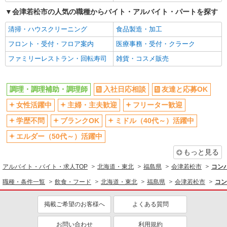
会津若松市の人気の職種からバイト・アルバイト・パートを探す
清掃・ハウスクリーニング
食品製造・加工
フロント・受付・フロア案内
医療事務・受付・クラーク
ファミリーレストラン・回転寿司
雑貨・コスメ販売
調理・調理補助・調理師
入社日応相談
友達と応募OK
女性活躍中
主婦・主夫歓迎
フリーター歓迎
学歴不問
ブランクOK
ミドル（40代～）活躍中
エルダー（50代～）活躍中
もっと見る
アルバイト・バイト・求人TOP
北海道・東北
福島県
会津若松市
コン
職種・条件一覧
飲食・フード
北海道・東北
福島県
会津若松市
コン
掲載ご希望のお客様へ
よくある質問
お問い合わせ
利用規約