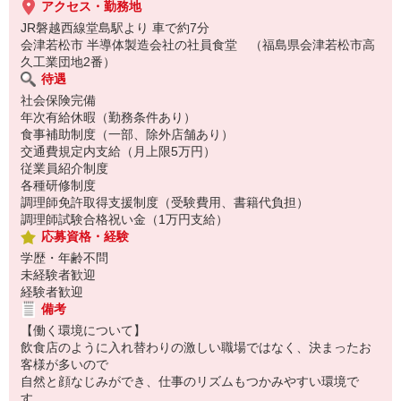
アクセス・勤務地
JR磐越西線堂島駅より 車で約7分
会津若松市 半導体製造会社の社員食堂 （福島県会津若松市高
久工業団地2番）
待遇
社会保険完備
年次有給休暇（勤務条件あり）
食事補助制度（一部、除外店舗あり）
交通費規定内支給（月上限5万円）
従業員紹介制度
各種研修制度
調理師免許取得支援制度（受験費用、書籍代負担）
調理師試験合格祝い金（1万円支給）
応募資格・経験
学歴・年齢不問
未経験者歓迎
経験者歓迎
備考
【働く環境について】
飲食店のように入れ替わりの激しい職場ではなく、決まったお
客様が多いので
自然と顔なじみができ、仕事のリズムもつかみやすい環境で
す。