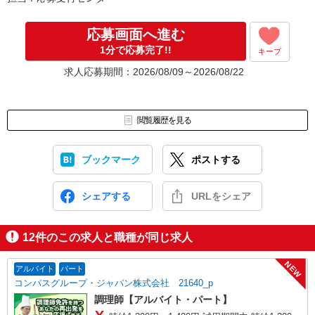
面接では仕事内容や職場についてなど、気になることやご希望は
なんでもお聞かせくださいね。
↓
応募画面へ進む
［4］ 採用決定のご連絡。勤務開始日もお気軽にご相談ください。
1分で応募完了!!
キープ
【電話受付】
求人応募期間：2026/08/09～2026/08/22
10:00〜20:00 ※年末年始除く
閲覧履歴を見る
ブックマーク
ポストする
シェアする
URLをシェア
12
件のこの求人と職種が同じ求人
NEW
アルバイト
パート
コンパスグループ・ジャパン株式会社 21640_p
調理師【アルバイト・パート】