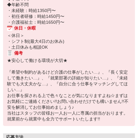
◆年齢不問
・未経験：時給1350円〜
・初任者研修：時給1450円〜
・介護福祉士：時給1650円〜
休日・休暇
＜休日＞
・シフト制(最大4日のお休み)
・土日休みも相談OK
備考
★安心して働ける環境が大切★
『希望や制約があるけど介護の仕事がしたい…』、『長く安定
して働きたい…』、『就業部署の詳細が知りたい…』、『未経
験でも大丈夫かな…』、『自分に合う仕事をマッチングしてほ
しい…』
お仕事を探される上で色々なことが気になりますよね☆まずは
お気軽にご連絡ください!!お問い合わせだけでも構いません!!不
安を解消してお仕事始めましょう♪
当社はスタッフの皆様お一人お一人に専属の担当がおります。
就業前から就業中も全力でサポートいたします!!
応募方法