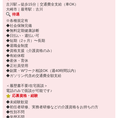
古川駅→徒歩15分｜交通費全支給（車OK）
大崎市｜最寄駅：古川
待遇
※各種規定有
◆社会保険完備
◆無料定期健康診断
◆日払い・週払い可
◆短期（2ヶ月）〜長期
◆退職金制度
◆資格支援（介護資格のみ）
◆有給休暇
◆産休・育休
◆正社員登用
◆副業・Wワーク相談OK（週40時間以内）
◆ガソリン代含め交通費全額支給
＜履歴書不要/在宅面談＞
電話のみで面談が可能です♪
応募資格・経験
◆未経験歓迎
◆初任者研修、実務者研修などの介護資格をお持ちの方
◆性別不問
◆学歴不問