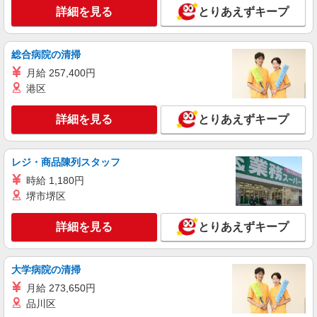
詳細を見る
とりあえずキープ
アルバイト
パート
派遣社員
紹介予定派遣
日研トータルソーシング株式会社 メディカルケア事業部/仙台オフィ
ス
総合病院の清掃
介護スタッフ／資格あり or 経験者
月給 257,400円
時給1,280円〜1,330円 ◆無資格・経験者：時
港区
給1,280円〜 ◆初任者研修・未経験：時給1,280
円〜 ◆初任者研修・経験者：時給1,310円〜 ◆介
宮城県大崎市 【最寄駅】JR陸羽東線「有備
詳細を見る
とりあえずキープ
護福祉士：時給1,330円〜 ※経験者は3ヶ月以上 ※
館」駅 ★勤務地は3000ヶ所以上★ 自宅から通い
給与幅は経験・能力による ★週払いOK（規定あ
やすいエリアなど、お好きな勤務地をお選び下さ
り）
い！！
詳細を見る
レジ・商品陳列スタッフ
キープ
時給 1,180円
アルバイト
パート
派遣社員
紹介予定派遣
堺市堺区
日研トータルソーシング株式会社 メディカルケア事業部/仙台オフィ
ス
詳細を見る
とりあえずキープ
介護スタッフ／資格あり or 経験者
時給1,280円〜1,330円 ◆無資格・経験者：時
給1,280円〜 ◆初任者研修・未経験：時給1,280
大学病院の清掃
円〜 ◆初任者研修・経験者：時給1,310円〜 ◆介
宮城県大崎市 【最寄駅】JR東北本線「松山
月給 273,650円
護福祉士：時給1,330円〜 ※経験者は3ヶ月以上 ※
町」駅 ★勤務地は3000ヶ所以上★ 自宅から通い
品川区
給与幅は経験・能力による ★週払いOK（規定あ
やすいエリアなど、お好きな勤務地をお選び下さ