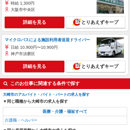
時給 1,300円
宮城県大崎市 【最寄駅】JR陸羽東線「上野
大阪市中央区
目」駅 ★勤務地は3000ヶ所以上★ 自宅から通い
やすいエリアなど、お好きな勤務地をお選び下さ
い！！
詳細を見る
とりあえずキープ
詳細を見る
キープ
アルバイト
パート
派遣社員
紹介予定派遣
マイクロバスによる施設利用者送迎ドライバー
日研トータルソーシング株式会社 メディカルケア事業部/仙台オフィ
ス
日給 10,900円〜10,900円
神戸市須磨区
介護スタッフ／資格あり or 経験者
時給1,280円〜1,330円 ◆無資格・経験者：時
詳細を見る
給1,280円〜 ◆初任者研修・未経験：時給1,280
とりあえずキープ
円〜 ◆初任者研修・経験者：時給1,310円〜 ◆介
宮城県大崎市 【最寄駅】JR陸羽東線「池月」
護福祉士：時給1,330円〜 ※経験者は3ヶ月以上 ※
駅 ★勤務地は3000ヶ所以上★ 自宅から通いやす
給与幅は経験・能力による ★週払いOK（規定あ
このお仕事に関連する条件で探す
いエリアなど、お好きな勤務地をお選び下さ
り）
い！！
詳細を見る
キープ
大崎市のアルバイト・バイト・パートの求人を探す
同じ職種から大崎市の求人を探す
派遣社員
株式会社kotrio /●SD-H-2066600
医療・介護・福祉すべて
大崎市＊年齢不問◎未経験から安定した業界へ
介護職・ヘルパー
＊サ高住
時給1350円〜2062円 ＜日払い有/週払い有/交