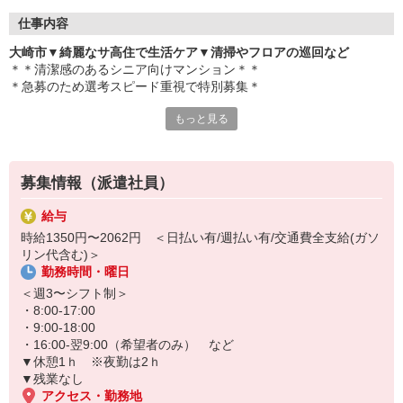
仕事内容
大崎市▼綺麗なサ高住で生活ケア▼清掃やフロアの巡回など
＊＊清潔感のあるシニア向けマンション＊＊
＊急募のため選考スピード重視で特別募集＊
もっと見る
＜お仕事内容＞
・居室/廊下の清掃
・マンション内の巡回
・車イスや食事などの生活介助
募集情報（派遣社員）
・入居者様の生活相談 など
給与
短期2か月〜のお試し勤務も！
時給1350円〜2062円 ＜日払い有/週払い有/交通費全支給(ガソ
「合っている」と感じたら、長期勤務への切り替えも可能！
リン代含む)＞
勤務時間・曜日
日払い・週払い対応なので、
「早めに収入が欲しい」という方にも選ばれています◎
＜週3〜シフト制＞
・8:00-17:00
・9:00-18:00
・16:00-翌9:00（希望者のみ） など
▼休憩1ｈ ※夜勤は2ｈ
▼残業なし
アクセス・勤務地