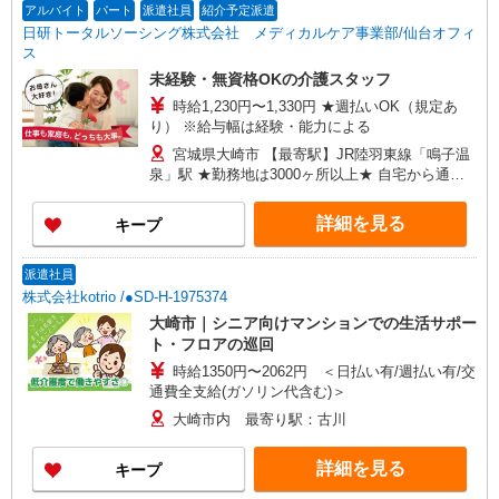
アルバイト
パート
派遣社員
紹介予定派遣
日研トータルソーシング株式会社 メディカルケア事業部/仙台オフィ
ス
未経験・無資格OKの介護スタッフ
時給1,230円〜1,330円 ★週払いOK（規定あ
り） ※給与幅は経験・能力による
宮城県大崎市 【最寄駅】JR陸羽東線「鳴子温
泉」駅 ★勤務地は3000ヶ所以上★ 自宅から通い
やすいエリアなど、お好きな勤務地をお選び下さ
い！！
詳細を見る
キープ
派遣社員
株式会社kotrio /●SD-H-1975374
大崎市｜シニア向けマンションでの生活サポー
ト・フロアの巡回
時給1350円〜2062円 ＜日払い有/週払い有/交
通費全支給(ガソリン代含む)＞
大崎市内 最寄り駅：古川
詳細を見る
キープ