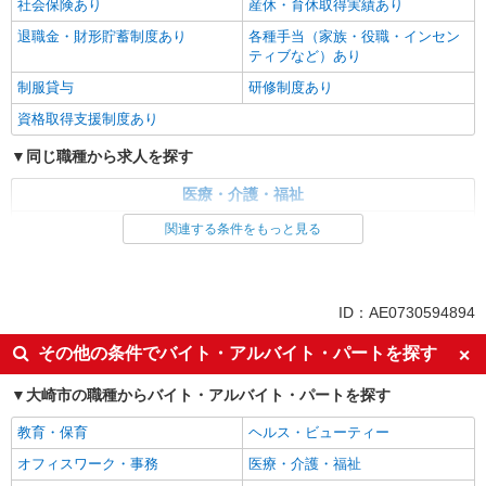
社会保険あり
産休・育休取得実績あり
退職金・財形貯蓄制度あり
各種手当（家族・役職・インセン
ティブなど）あり
制服貸与
研修制度あり
資格取得支援制度あり
同じ職種から求人を探す
医療・介護・福祉
介護職・ヘルパー
関連する条件をもっと見る
同じ特徴から求人を探す
未経験歓迎
ミドル（40代～）活躍中
ID：AE0730594894
ボーナス・賞与あり
車通勤OK
その他の条件でバイト・アルバイト・パートを探す
交通費支給
社会保険あり
大崎市の職種からバイト・アルバイト・パートを探す
産休・育休取得実績あり
教育・保育
ヘルス・ビューティー
オフィスワーク・事務
医療・介護・福祉