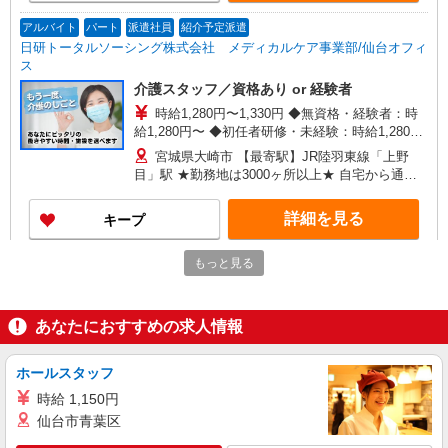
アルバイト
パート
派遣社員
紹介予定派遣
日研トータルソーシング株式会社 メディカルケア事業部/仙台オフィ
ス
介護スタッフ／資格あり or 経験者
時給1,280円〜1,330円 ◆無資格・経験者：時
給1,280円〜 ◆初任者研修・未経験：時給1,280
円〜 ◆初任者研修・経験者：時給1,310円〜 ◆介
宮城県大崎市 【最寄駅】JR陸羽東線「上野
護福祉士：時給1,330円〜 ※経験者は3ヶ月以上 ※
目」駅 ★勤務地は3000ヶ所以上★ 自宅から通い
給与幅は経験・能力による ★週払いOK（規定あ
やすいエリアなど、お好きな勤務地をお選び下さ
り）
い！！
詳細を見る
キープ
もっと見る
派遣社員
株式会社kotrio /●SD-H-2066556
大崎市★未経験OKの人間関係に悩まない職場
あなたにおすすめの求人情報
へ★サ高住スタッフ
時給1350円〜2062円 ＜日払い有/週払い有/交
通費全支給(ガソリン代含む)＞
ホールスタッフ
大崎市内 最寄り駅：古川
時給 1,150円
仙台市青葉区
詳細を見る
キープ