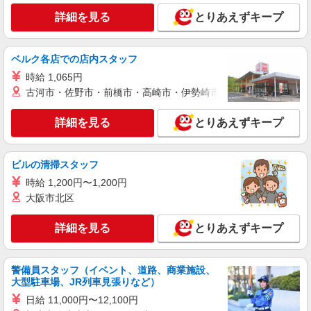
り）
い！！
詳細を見る
キープ
詳細を見る
とりあえずキープ
アルバイト
パート
派遣社員
紹介予定派遣
日研トータルソーシング株式会社 メディカルケア事業部/仙台オフィ
ベルク各店での店内スタッフ
ス
時給 1,065円
介護スタッフ／資格あり or 経験者
古河市・佐野市・前橋市・高崎市・伊勢崎市・太田市・館林市・
時給1,280円〜1,330円 ◆無資格・経験者：時
給1,280円〜 ◆初任者研修・未経験：時給1,280
詳細を見る
とりあえずキープ
円〜 ◆初任者研修・経験者：時給1,310円〜 ◆介
宮城県大崎市 【最寄駅】JR東北本線「田尻」
護福祉士：時給1,330円〜 ※経験者は3ヶ月以上 ※
駅 ★勤務地は3000ヶ所以上★ 自宅から通いやす
給与幅は経験・能力による ★週払いOK（規定あ
いエリアなど、お好きな勤務地をお選び下さ
ビルの清掃スタッフ
り）
い！！
詳細を見る
キープ
時給 1,200円〜1,200円
大阪市北区
アルバイト
パート
派遣社員
紹介予定派遣
日研トータルソーシング株式会社 メディカルケア事業部/仙台オフィ
詳細を見る
とりあえずキープ
ス
介護スタッフ／資格あり or 経験者
時給1,280円〜1,330円 ◆無資格・経験者：時
警備員スタッフ（イベント、道路、商業施設、
給1,280円〜 ◆初任者研修・未経験：時給1,280
大型駐車場、JR列車見張りなど）
円〜 ◆初任者研修・経験者：時給1,310円〜 ◆介
宮城県大崎市 【最寄駅】JR陸羽東線「西古
日給 11,000円〜12,100円
護福祉士：時給1,330円〜 ※経験者は3ヶ月以上 ※
川」駅 ★勤務地は3000ヶ所以上★ 自宅から通い