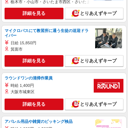
栃木市・小山市・さいたま市西区・さいたま市岩槻区・久喜市・
給与幅は経験・能力による ★週払いOK（規定あ
やすいエリアなど、お好きな勤務地をお選び下さ
り）
い！！
詳細を見る
キープ
詳細を見る
とりあえずキープ
アルバイト
パート
派遣社員
紹介予定派遣
マイクロバスにて教習所に通う生徒の送迎ドラ
日研トータルソーシング株式会社 メディカルケア事業部/仙台オフィ
イバー
ス
日給 15,850円
介護スタッフ／資格あり or 経験者
箕面市
時給1,280円〜1,330円 ◆無資格・経験者：時
給1,280円〜 ◆初任者研修・未経験：時給1,280
円〜 ◆初任者研修・経験者：時給1,310円〜 ◆介
詳細を見る
とりあえずキープ
宮城県大崎市 【最寄駅】JR陸羽東線「東大
護福祉士：時給1,330円〜 ※経験者は3ヶ月以上 ※
崎」駅 ★勤務地は3000ヶ所以上★ 自宅から通い
給与幅は経験・能力による ★週払いOK（規定あ
やすいエリアなど、お好きな勤務地をお選び下さ
り）
い！！
ラウンドワンの清掃作業員
詳細を見る
キープ
時給 1,400円
大阪市城東区
アルバイト
パート
派遣社員
紹介予定派遣
日研トータルソーシング株式会社 メディカルケア事業部/仙台オフィ
ス
詳細を見る
とりあえずキープ
未経験・無資格OKの介護スタッフ
時給1,230円〜1,330円 ★週払いOK（規定あ
アパレル用品や雑貨のピッキング検品
り） ※給与幅は経験・能力による