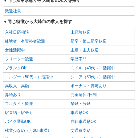
同じ雇用形態から大崎市の求人を探す
通費全支給(ガソリン代含む)＞
派遣社員
大崎市内 最寄り駅：古川
同じ特徴から大崎市の求人を探す
詳細を見る
キープ
入社日応相談
未経験歓迎
経験者・有資格者歓迎
派遣社員
新卒・第二新卒歓迎
株式会社kotrio /●SD-H-2066267
女性活躍中
主婦・主夫歓迎
≪大崎市≫日勤のみ＆残業ナシ！お迎えに間に
フリーター歓迎
学歴不問
合うデイサービス
時給1350円〜2062円 ＜日払い有/週払い有/交
ブランクOK
ミドル（40代～）活躍中
通費全支給(ガソリン代含む)＞
エルダー（50代～）活躍中
シニア（60代～）活躍中
大崎市内 最寄り駅：古川
高収入・高額
ボーナス・賞与あり
詳細を見る
昇給あり
キープ
完全週休2日制
フルタイム歓迎
禁煙・分煙
駅直結・駅チカ
車通勤OK
バイク通勤OK
自転車通勤OK
残業少なめ（月20h未満）
交通費支給