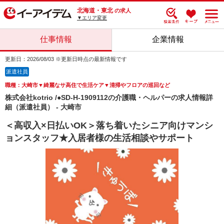
北海道・東北
の求人
▼エリア変更
仕事情報
企業情報
更新日：2026/08/03 ※更新日時点の最新情報です
派遣社員
職種：大崎市▼綺麗なサ高住で生活ケア▼清掃やフロアの巡回など
株式会社kotrio /●SD-H-1909112の介護職・ヘルパーの求人情報詳
細（派遣社員） - 大崎市
＜高収入×日払いOK＞落ち着いたシニア向けマンシ
ョンスタッフ★入居者様の生活相談やサポート