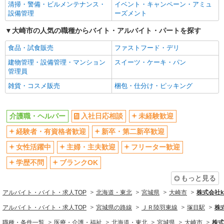
清掃・警備・ビルメンテナンス・
イベント・キャンペーン・アミュ
設備管理
ーズメント
大崎市の人気の職種からバイト・アルバイト・パートを探す
食品・試食販売
ファストフード・デリ
建物管理・設備管理・マンション
スイーツ・ケーキ・パン
管理員
雑貨・コスメ販売
梱包・仕分け・ピッキング
介護職・ヘルパー
入社日応相談
未経験歓迎
経験者・有資格者歓迎
新卒・第二新卒歓迎
女性活躍中
主婦・主夫歓迎
フリーター歓迎
学歴不問
ブランクOK
もっと見る
アルバイト・バイト・求人TOP
北海道・東北
宮城県
大崎市
株式会社ko
アルバイト・バイト・求人TOP
宮城県の路線
ＪＲ陸羽東線
塚目駅
株式
職種・条件一覧
医療・介護・福祉
北海道・東北
宮城県
大崎市
株式