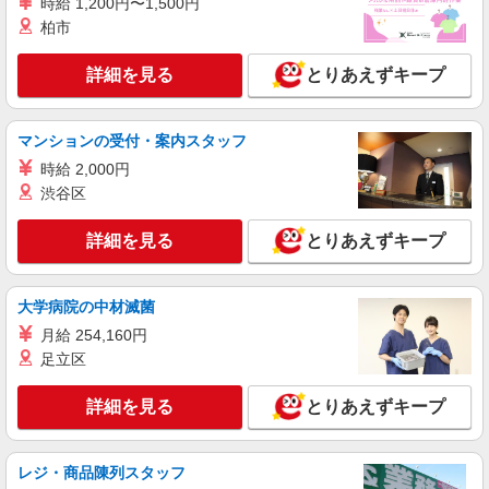
時給 1,200円〜1,500円
宮城県大崎市 【最寄駅】JR陸羽東線「池月」
柏市
駅 ★勤務地は3000ヶ所以上★ 自宅から通いやす
いエリアなど、お好きな勤務地をお選び下さ
い！！
詳細を見る
とりあえずキープ
詳細を見る
キープ
派遣社員
マンションの受付・案内スタッフ
株式会社kotrio /●SD-H-1993175
時給 2,000円
大崎市｜サ高住STAFF＊落ち着いた雰囲気で
渋谷区
ゆったりお仕事♪
時給1350円〜2062円 ＜日払い有/週払い有/交
詳細を見る
通費全支給(ガソリン代含む)＞
とりあえずキープ
大崎市◎車通勤OK
大学病院の中材滅菌
詳細を見る
キープ
月給 254,160円
足立区
アルバイト
パート
派遣社員
紹介予定派遣
日研トータルソーシング株式会社 メディカルケア事業部/仙台オフィ
詳細を見る
とりあえずキープ
ス
未経験・無資格OKの介護スタッフ
時給1,230円〜1,330円 ★週払いOK（規定あ
レジ・商品陳列スタッフ
り） ※給与幅は経験・能力による