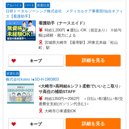
アルバイト
パート
派遣社員
日研トータルソーシング株式会社 メディカルケア事業部/仙台オフィ
ス【看護助手】
看護助手（ナースエイド）
時給1,200円 ★週払いOK（規定あり） ※給与
幅は経験・能力による
宮城県大崎市 【最寄駅】JR東北本線「松山
町」駅
詳細を見る
キープ
派遣社員
株式会社kotrio /●SD-H-1983803
<大崎市>高時給&シフト柔軟でいいとこ取り♪
サ高住の補助STAFF
時給1350円〜2062円 ＜日払い有/週払い有/交
通費全支給(ガソリン代含む)＞
大崎市◎車通勤OK
詳細を見る
キープ