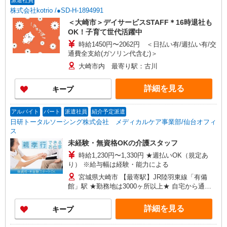
派遣社員
株式会社kotrio /●SD-H-1894991
＜大崎市＞デイサービスSTAFF＊16時退社も
OK！子育て世代活躍中
時給1450円〜2062円 ＜日払い有/週払い有/交
通費全支給(ガソリン代含む)＞
大崎市内 最寄り駅：古川
詳細を見る
キープ
アルバイト
パート
派遣社員
紹介予定派遣
日研トータルソーシング株式会社 メディカルケア事業部/仙台オフィ
ス
未経験・無資格OKの介護スタッフ
時給1,230円〜1,330円 ★週払いOK（規定あ
り） ※給与幅は経験・能力による
宮城県大崎市 【最寄駅】JR陸羽東線「有備
館」駅 ★勤務地は3000ヶ所以上★ 自宅から通い
やすいエリアなど、お好きな勤務地をお選び下さ
い！！
詳細を見る
キープ