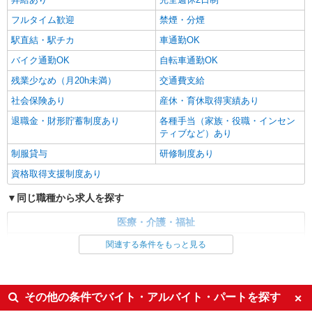
フルタイム歓迎
禁煙・分煙
駅直結・駅チカ
車通勤OK
バイク通勤OK
自転車通勤OK
残業少なめ（月20h未満）
交通費支給
社会保険あり
産休・育休取得実績あり
退職金・財形貯蓄制度あり
各種手当（家族・役職・インセン
ティブなど）あり
制服貸与
研修制度あり
資格取得支援制度あり
同じ職種から求人を探す
医療・介護・福祉
介護職・ヘルパー
関連する条件をもっと見る
同じ特徴から求人を探す
未経験歓迎
ミドル（40代～）活躍中
その他の条件でバイト・アルバイト・パートを探す
ボーナス・賞与あり
車通勤OK