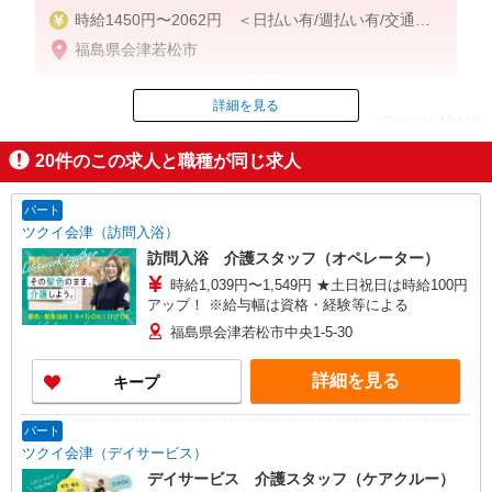
時給1450円〜2062円 ＜日払い有/週払い有/交通費
全支給(ガソリン代含む)＞
福島県会津若松市
詳細を見る
ID：AE0527642429
20
件のこの求人と職種が同じ求人
掲載期間終了
パート
ツクイ会津（訪問入浴）
訪問入浴 介護スタッフ（オペレーター）
時給1,039円〜1,549円 ★土日祝日は時給100円
アップ！ ※給与幅は資格・経験等による
福島県会津若松市中央1-5-30
詳細を見る
キープ
パート
ツクイ会津（デイサービス）
デイサービス 介護スタッフ（ケアクルー）