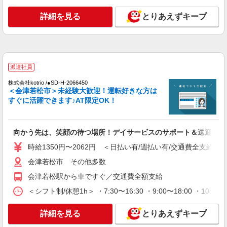
会津若松市＠有料老人ホーム◎上質な支援、納
得の報酬、充実研修♪
詳細を見る
とりあえずキープ
時給1450円〜2062円 ＜日払い有/週払い有/交
通費全支給(ガソリン代含む)＞
会津若松市
派遣社員
詳細を見る
キープ
株式会社kotrio /●SD-H-2066450
＜会津若松市＞未経験大歓迎！運転好きな方は
派遣社員
すぐに活躍できます♪AT限定OK！
株式会社kotrio /●SD-H-2066286
≪会津若松市≫日勤のみ＆残業ナシ！お迎えに
間に合うデイサービス
向かう先は、笑顔の待つ場所！デイサービスのサポート＆送迎
時給1350円〜2062円 ＜日払い有/週払い有/交
時給1350円〜2062円 ＜日払い有/週払い有/交通費全支給(ガ
通費全支給(ガソリン代含む)＞
会津若松市 その他多数
会津若松市 その他多数
会津若松駅から車ですぐ／交通費全額支給
詳細を見る
キープ
＜シフト制/休憩1h＞ ・7:30〜16:30 ・9:00〜18:00 ・10:0
派遣社員
詳細を見る
とりあえずキープ
株式会社kotrio /●SD-H-1975169