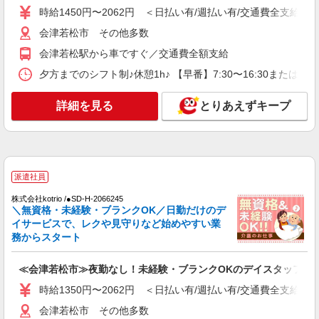
株式会社kotrio /●SD-H-2066245
時給1450円〜2062円 ＜日払い有/週払い有/交通費全支給(ガ
≪会津若松市≫夜勤なし！未経験・ブランク
OKのデイスタッフ
会津若松市 その他多数
時給1350円〜2062円 ＜日払い有/週払い有/交
会津若松駅から車ですぐ／交通費全額支給
通費全支給(ガソリン代含む)＞
夕方までのシフト制♪休憩1h♪ 【早番】7:30〜16:30または 
会津若松市 その他多数
詳細を見る
とりあえずキープ
詳細を見る
キープ
派遣社員
株式会社kotrio /●SD-H-1811323
障がい者デイで送迎、見守りなど★会津若松市
派遣社員
★運転できる方急募
株式会社kotrio /●SD-H-2066245
時給1450円〜2062円 ＜日払い有/週払い有/交
＼無資格・未経験・ブランクOK／日勤だけのデ
通費全支給(ガソリン代含む)＞
イサービスで、レクや見守りなど始めやすい業
会津若松市
務からスタート
詳細を見る
キープ
≪会津若松市≫夜勤なし！未経験・ブランクOKのデイスタッフ
時給1350円〜2062円 ＜日払い有/週払い有/交通費全支給(ガ
派遣社員
会津若松市 その他多数
株式会社kotrio /●SD-H-2066450