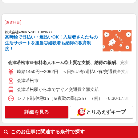
会津若松市｜日払いOK！日収1万円超え×サ高
住スタッフ！
時給1350円〜2062円 ＜日払い有/週払い有/交
通費全支給(ガソリン代含む)＞
派遣社員
会津若松市 その他多数
株式会社kotrio /●SD-H-1896306
高時給で日払い・週払いOK！入居者さんたちの
詳細を見る
キープ
生活サポートを担当◎経験者も納得の教育制
度！
派遣社員
株式会社ブレイブ（マイナビグループ）/MD15
会津若松市＠有料老人ホーム◎上質な支援、納得の報酬、充実研修
介護スタッフ ◆デイサービス、サービス付き
時給1450円〜2062円 ＜日払い有/週払い有/交通費全支給(ガ
高齢者向け住宅、グループホームなど様々な勤
務先から選べます。
会津若松市
未経験：時給1400〜1600円（資格・経験によ
る） 経験者：時給1600〜1800円（資格・経験によ
会津若松駅から車ですぐ／交通費全額支給
る） ◎月収例 時給1800円×1日8時間×22日（週5
福島県会津若松市 【最寄駅】 ◆各線「会津若
日）＝31万6800円 ◆昇給あり ◆支払い方法 ※日
シフト制/休憩1h（※夜勤の際は2h） （例） ・8:30-17:30 ・9:
松駅」 ◆各線「西若松駅」 ◆JR只見線「会津本
払い/週払い/月払い対応も可能です。詳しくは面談
郷駅」 ★その他、近隣に多数勤務地あります！
時にご相談ください。 ◆交通費：別途全額支給 ※
詳細を見る
とりあえずキープ
詳細を見る
キープ
当社規定あり
派遣社員
このお仕事に関連する条件で探す
株式会社kotrio /●SD-H-2066493