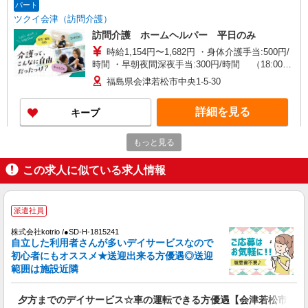
パート
ツクイ会津（訪問介護）
訪問介護 ホームヘルパー 平日のみ
時給1,154円〜1,682円 ・身体介護手当:500円/
時間 ・早朝夜間深夜手当:300円/時間 （18:00〜
翌07:59の時間帯） ・ICT手当:2,000円/月 ・深夜
福島県会津若松市中央1-5-30
割増は別途支給 ・ケア→ケアの移動時間も賃金
（時給）を支給 ・特定事業所加算手当:60円/時間
詳細を見る
キープ
含む ※給与幅は資格・経験等による
もっと見る
派遣社員
株式会社kotrio /●SD-H-1815241
この求人に似ている求人情報
夕方までのデイサービス☆車の運転できる方優
遇【会津若松市】
時給1450円〜2062円 ＜日払い有/週払い有/交
派遣社員
通費全支給(ガソリン代含む)＞
株式会社kotrio /●SD-H-1815241
会津若松市 その他多数
自立した利用者さんが多いデイサービスなので
初心者にもオススメ★送迎出来る方優遇◎送迎
詳細を見る
キープ
範囲は施設近隣
派遣社員
夕方までのデイサービス☆車の運転できる方優遇【会津若松市】