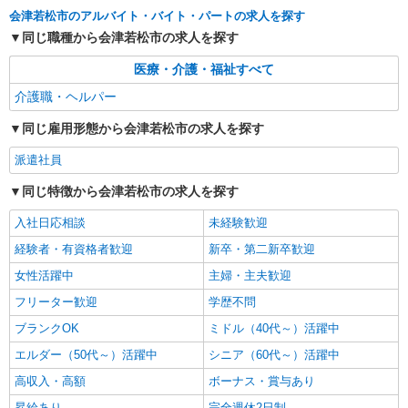
タイパ最強！希望の働き方が叶う有料住宅のス
会津若松市のアルバイト・バイト・パートの求人を探す
タッフ★＠会津若松市
同じ職種から会津若松市の求人を探す
時給1350円〜2062円 ＜日払い有/週払い有/交
通費全支給(ガソリン代含む)＞
医療・介護・福祉すべて
会津若松市 その他多数
介護職・ヘルパー
詳細を見る
同じ雇用形態から会津若松市の求人を探す
キープ
派遣社員
派遣社員
株式会社kotrio /●SD-H-1894998
同じ特徴から会津若松市の求人を探す
＜会津若松市＞デイサービスSTAFF＊16時退
入社日応相談
未経験歓迎
社もOK！子育て世代活躍中
経験者・有資格者歓迎
時給1450円〜2062円 ＜日払い有/週払い有/交
新卒・第二新卒歓迎
通費全支給(ガソリン代含む)＞
女性活躍中
主婦・主夫歓迎
会津若松市
フリーター歓迎
学歴不問
詳細を見る
ブランクOK
ミドル（40代～）活躍中
キープ
エルダー（50代～）活躍中
シニア（60代～）活躍中
高収入・高額
ボーナス・賞与あり
昇給あり
完全週休2日制