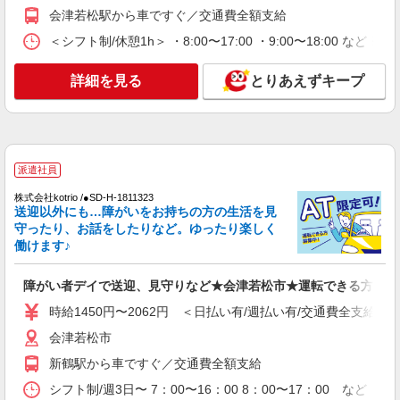
向かう先は、笑顔の待つ場所！デイサービスの
会津若松駅から車ですぐ／交通費全額支給
サポート＆送迎
＜シフト制/休憩1h＞ ・8:00〜17:00 ・9:00〜18:00 など 
時給1350円〜2062円 ＜日払い有/週払い有/交
通費全支給(ガソリン代含む)＞
詳細を見る
とりあえずキープ
会津若松市 その他多数
詳細を見る
キープ
派遣社員
派遣社員
株式会社kotrio /●SD-H-1975317
株式会社kotrio /●SD-H-1811323
会津若松市｜小さなグループホームで家事や生
送迎以外にも…障がいをお持ちの方の生活を見
活のサポート！
守ったり、お話をしたりなど。ゆったり楽しく
働けます♪
時給1350円〜2062円 ＜日払い有/週払い有/交
通費全支給(ガソリン代含む)＞
障がい者デイで送迎、見守りなど★会津若松市★運転できる方急募
会津若松市 その他多数
時給1450円〜2062円 ＜日払い有/週払い有/交通費全支給(ガ
詳細を見る
キープ
会津若松市
新鶴駅から車ですぐ／交通費全額支給
派遣社員
株式会社kotrio /●SD-H-1896306
シフト制/週3日〜 7：00〜16：00 8：00〜17：00 など 