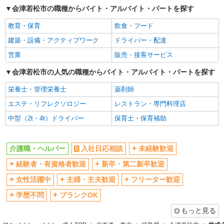
会津若松市の職種からバイト・アルバイト・パートを探す
交通費支給
社会保険あり
教育・保育
飲食・フード
産休・育休取得実績あり
建築・設備・アクティブワーク
ドライバー・配達
営業
販売・接客サービス
会津若松市の人気の職種からバイト・アルバイト・パートを探す
栄養士・管理栄養士
薬剤師
エステ・リフレクソロジー
レストラン・専門料理店
中型（2t・4t）ドライバー
保育士・保育補助
介護職・ヘルパー
入社日応相談
未経験歓迎
経験者・有資格者歓迎
新卒・第二新卒歓迎
女性活躍中
主婦・主夫歓迎
フリーター歓迎
学歴不問
ブランクOK
もっと見る