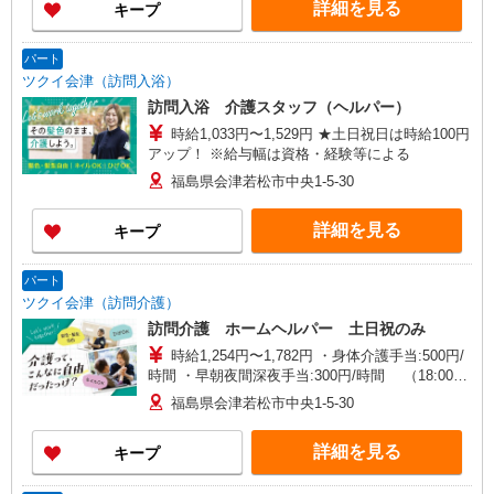
詳細を見る
キープ
パート
ツクイ会津（訪問入浴）
訪問入浴 介護スタッフ（ヘルパー）
時給1,033円〜1,529円 ★土日祝日は時給100円
アップ！ ※給与幅は資格・経験等による
福島県会津若松市中央1-5-30
詳細を見る
キープ
パート
ツクイ会津（訪問介護）
訪問介護 ホームヘルパー 土日祝のみ
時給1,254円〜1,782円 ・身体介護手当:500円/
時間 ・早朝夜間深夜手当:300円/時間 （18:00〜
翌07:59の時間帯） ・ICT手当:2,000円/月 ・深夜
福島県会津若松市中央1-5-30
割増は別途支給 ・ケア→ケアの移動時間も賃金
（時給）を支給 ・土日祝日手当:100円/時間含む
詳細を見る
キープ
・特定事業所加算手当:60円/時間含む ※給与幅は
資格・経験等による