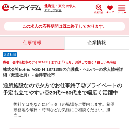
北海道・東北
の求人
▼エリア変更
この求人の応募期間は既に終了しております。
仕事情報
企業情報
派遣社員
職種：会津若松市のデイSTAFF｜まずは「2ヵ月」お試しで働く＊嬉しい高時給
株式会社kotrio /●SD-H-1871308の介護職・ヘルパーの求人情報詳
細（派遣社員） - 会津若松市
通所施設なので夕方でお仕事終了◎プライベートの
予定も立てやすい◎20代〜60代まで幅広く活躍中
弊社ではあなたにピッタリの職場をご案内します。希望
勤務地や曜日・時間などお気軽にご相談ください。担
当...