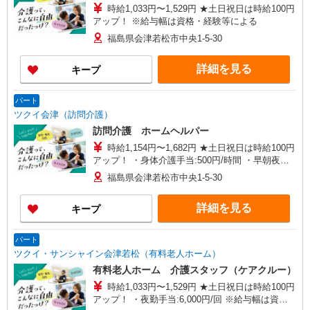
時給1,033円〜1,529円 ★土日祝日は時給100円
アップ！ ※給与幅は資格・経験等による
福島県会津若松市中央1-5-30
詳細を見る
キープ
パート
ツクイ会津（訪問介護）
訪問介護 ホームヘルパー
時給1,154円〜1,682円 ★土日祝日は時給100円
アップ！ ・身体介護手当:500円/時間 ・早朝夜間
深夜手当:300円/時間 （18:00〜翌07:59の時間
福島県会津若松市中央1-5-30
帯） ・ICT手当:2,000円/月 ・深夜割増は別途支給
・ケア→ケアの移動時間も賃金（時給）を支給 ※
詳細を見る
キープ
特定事業所加算手当:60円/時間含む ※給与幅は資
格・経験等による
パート
ツクイ・サンシャイン会津若松（有料老人ホーム）
有料老人ホーム 介護スタッフ（ケアクルー）
時給1,033円〜1,529円 ★土日祝日は時給100円
アップ！ ・夜勤手当:6,000円/回 ※給与幅は資