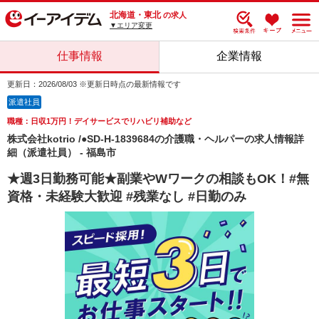
北海道・東北
の求人
▼エリア変更
仕事情報
企業情報
更新日：2026/08/03 ※更新日時点の最新情報です
派遣社員
職種：日収1万円！デイサービスでリハビリ補助など
株式会社kotrio /●SD-H-1839684の介護職・ヘルパーの求人情報詳
細（派遣社員） - 福島市
★週3日勤務可能★副業やWワークの相談もOK！#無
資格・未経験大歓迎 #残業なし #日勤のみ