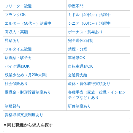
円〜 ◆初任者研修・経験者：時給1,360円〜 ◆介
福島県福島市 【最寄駅】福島交通飯坂線「上
フリーター歓迎
学歴不問
護福祉士：時給1,380円〜 ※経験者は3ヶ月以上 ※
松川」駅 ★勤務地は3000ヶ所以上★ 自宅から通
給与幅は経験・能力による ★週払いOK（規定あ
ブランクOK
ミドル（40代～）活躍中
いやすいエリアなど、お好きな勤務地をお選び下
り）
さい！！
エルダー（50代～）活躍中
シニア（60代～）活躍中
詳細を見る
キープ
高収入・高額
ボーナス・賞与あり
昇給あり
完全週休2日制
フルタイム歓迎
禁煙・分煙
駅直結・駅チカ
車通勤OK
バイク通勤OK
自転車通勤OK
残業少なめ（月20h未満）
交通費支給
社会保険あり
産休・育休取得実績あり
退職金・財形貯蓄制度あり
各種手当（家族・役職・インセン
ティブなど）あり
制服貸与
研修制度あり
資格取得支援制度あり
同じ職種から求人を探す