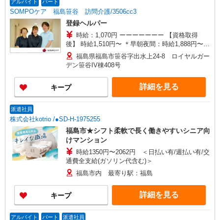
アルバイト
パート
SOMPOケア 福島笹谷 訪問介護/3506cc3
登録ヘルパー
時給：1,070円 ーーーーーーー 【資格取得
後】 時給1,510円〜 ＊早朝夜間：時給1,888円〜
＊日曜祝日：時給1,810円〜 ーーーーーーー
福島県福島市笹谷字出水上24-8 ロイヤルガー
デン笹谷IV棟408号
詳細を見る
キープ
派遣社員
株式会社kotrio /●SD-H-1975255
福島市★シフト柔軟で長く働きやすいシニア向
けマンション
時給1350円〜2062円 ＜日払い有/週払い有/交
通費全支給(ガソリン代含む)＞
福島市内 最寄り駅：福島
詳細を見る
キープ
アルバイト
パート
派遣社員