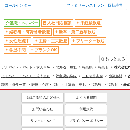
コールセンター
ファミリーレストラン・回転寿司
介護職・ヘルパー
入社日応相談
未経験歓迎
経験者・有資格者歓迎
新卒・第二新卒歓迎
女性活躍中
主婦・主夫歓迎
フリーター歓迎
学歴不問
ブランクOK
もっと見る
アルバイト・バイト・求人TOP
北海道・東北
福島県
福島市
株式会社ko
アルバイト・バイト・求人TOP
福島県の路線
ＪＲ東北本線
南福島駅
職種・条件一覧
医療・介護・福祉
北海道・東北
福島県
福島市
株式
掲載ご希望のお客様へ
よくある質問
お問い合わせ
利用規約
リンクについて
プライバシーポリシー