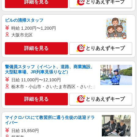
詳細を見る
とりあえずキープ
派遣社員
株式会社ブレイブ（マイナビグループ）/MD04
ビルの清掃スタッフ
介護スタッフ ◆デイサービス、サービス付き
時給 1,200円〜1,200円
高齢者向け住宅、グループホームなど様々な勤
大阪市北区
務先から選べます。
未経験：時給1250〜1450円（資格・経験によ
る） 経験者：時給1450〜1650円（資格・経験によ
詳細を見る
とりあえずキープ
る） ◎月収例 時給1650円×1日8時間×22日（週5
福島県福島市 【最寄駅】 ◆各線「福島駅」 ◆
日）＝29万400円 ◆昇給あり ◆支払い方法 ※日払
福島交通飯坂線「泉駅」 ◆阿武隈急行「卸町駅」
い/週払い/月払い対応も可能です。詳しくは面談時
★その他、近隣に多数勤務地あります！
にご相談ください。 ◆交通費：別途全額支給 ※当
警備員スタッフ（イベント、道路、商業施設、
詳細を見る
キープ
社規定あり
大型駐車場、JR列車見張りなど）
日給 11,000円〜12,100円
アルバイト
パート
派遣社員
紹介予定派遣
栃木市・小山市・さいたま市西区・さいたま市岩槻区・久喜市・
日研トータルソーシング株式会社 メディカルケア事業部/仙台オフィ
ス
詳細を見る
とりあえずキープ
未経験・無資格OKの介護スタッフ
時給1,280円〜1,380円 ★週払いOK（規定あ
り） ※給与幅は経験・能力による
マイクロバスにて教習所に通う生徒の送迎ドラ
イバー
福島県福島市 【最寄駅】福島交通飯坂線「曽
根田」駅 ★勤務地は3000ヶ所以上★ 自宅から通
日給 15,850円
いやすいエリアなど、お好きな勤務地をお選び下