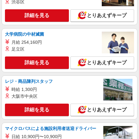
いやすいエリアなど、お好きな勤務地をお選び下
渋谷区
さい！！
詳細を見る
キープ
詳細を見る
とりあえずキープ
アルバイト
パート
派遣社員
紹介予定派遣
日研トータルソーシング株式会社 メディカルケア事業部/仙台オフィ
大学病院の中材滅菌
ス
月給 254,160円
未経験・無資格OKの介護スタッフ
足立区
時給1,280円〜1,380円 ★週払いOK（規定あ
り） ※給与幅は経験・能力による
詳細を見る
とりあえずキープ
福島県福島市 【最寄駅】JR奥羽本線「笹木
野」駅 ★勤務地は3000ヶ所以上★ 自宅から通い
やすいエリアなど、お好きな勤務地をお選び下さ
い！！
レジ・商品陳列スタッフ
詳細を見る
キープ
時給 1,300円
大阪市中央区
アルバイト
パート
派遣社員
紹介予定派遣
日研トータルソーシング株式会社 メディカルケア事業部/仙台オフィ
ス
詳細を見る
とりあえずキープ
介護スタッフ／資格あり or 経験者
時給1,330円〜1,380円 ◆無資格・経験者：時
マイクロバスによる施設利用者送迎ドライバー
給1,330円〜 ◆初任者研修・未経験：時給1,330
円〜 ◆初任者研修・経験者：時給1,360円〜 ◆介
日給 10,900円〜10,900円
福島県福島市 【最寄駅】各線「福島」駅 ★勤