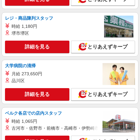
派遣社員
株式会社kotrio /●SD-H-1815899
レジ・商品陳列スタッフ
[ 綺麗 ]高級シニアマンションで生活ケア/見守
時給 1,180円
りなど/福島市
堺市堺区
時給1450円〜2062円 ＜日払い有/週払い有/交
通費全支給(ガソリン代含む)＞
詳細を見る
とりあえずキープ
福島市 最寄り駅：福島
詳細を見る
キープ
大学病院の清掃
月給 273,650円
アルバイト
パート
派遣社員
紹介予定派遣
品川区
日研トータルソーシング株式会社 メディカルケア事業部/仙台オフィ
ス
詳細を見る
とりあえずキープ
介護スタッフ／資格あり or 経験者
時給1,330円〜1,380円 ◆無資格・経験者：時
給1,330円〜 ◆初任者研修・未経験：時給1,330
ベルク各店での店内スタッフ
円〜 ◆初任者研修・経験者：時給1,360円〜 ◆介
福島県福島市 【最寄駅】JR東北本線「南福
時給 1,065円
護福祉士：時給1,380円〜 ※経験者は3ヶ月以上 ※
島」駅 ★勤務地は3000ヶ所以上★ 自宅から通い
給与幅は経験・能力による ★週払いOK（規定あ
古河市・佐野市・前橋市・高崎市・伊勢崎市・太田市・館林市・
やすいエリアなど、お好きな勤務地をお選び下さ
り）
い！！
詳細を見る
キープ