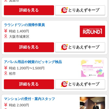
箕面市
さい！！
詳細を見る
キープ
詳細を見る
とりあえずキープ
派遣社員
株式会社kotrio /●SD-H-2066423
ラウンドワンの清掃作業員
向かう先は、笑顔の待つ場所！デイサービスの
時給 1,400円
サポート＆送迎STAFF
大阪市城東区
時給1350円〜2062円 ＜日払い有/週払い有/交
通費全支給(ガソリン代含む)＞
詳細を見る
とりあえずキープ
福島市 最寄り駅：福島
詳細を見る
キープ
アパレル用品や雑貨のピッキング検品
時給 1,200円〜1,500円
アルバイト
パート
派遣社員
紹介予定派遣
柏市
日研トータルソーシング株式会社 メディカルケア事業部/仙台オフィ
ス
詳細を見る
とりあえずキープ
未経験・無資格OKの介護スタッフ
時給1,280円〜1,380円 ★週払いOK（規定あ
り） ※給与幅は経験・能力による
マンションの受付・案内スタッフ
福島県福島市 【最寄駅】福島交通飯坂線「曽
時給 2,000円
根田」駅 ★勤務地は3000ヶ所以上★ 自宅から通