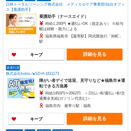
日研トータルソーシング株式会社 メディカルケア事業部/仙台オフィ
ス【看護助手】
看護助手（ナースエイド）
時給1,200円 ★週払いOK（規定あり） ※給与
幅は経験・能力による
福島県福島市 【最寄駅】阿武隈急行「卸町」
駅
詳細を見る
キープ
派遣社員
株式会社kotrio /●SD-H-1811173
障がい者デイで送迎、見守りなど★福島市★運
転できる方急募
時給1450円〜2062円 ＜日払い有/週払い有/交
通費全支給(ガソリン代含む)＞
福島市内 最寄り駅：福島
詳細を見る
キープ