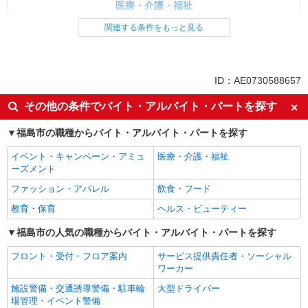
医療・介護・福祉
介護職・ヘルパー
関連する条件をもっと見る
同じ特徴から求人を探す
未経験歓迎
ミドル（40代～）活躍中
ID：AE0730588657
ボーナス・賞与あり
車通勤OK
その他の条件でバイト・アルバイト・パートを探す
交通費支給
社会保険あり
福島市の職種からバイト・アルバイト・パートを探す
産休・育休取得実績あり
イベント・キャンペーン・アミュ
医療・介護・福祉
ーズメント
ファッション・アパレル
飲食・フード
教育・保育
ヘルス・ビューティー
福島市の人気の職種からバイト・アルバイト・パートを探す
フロント・受付・フロア案内
サービス提供責任者・ソーシャル
ワーカー
施設警備・交通誘導警備・駐車輪
大型ドライバー
場管理・イベント警備