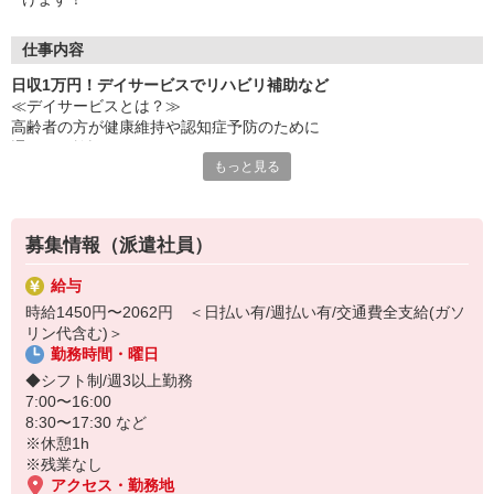
仕事内容
日収1万円！デイサービスでリハビリ補助など
≪デイサービスとは？≫
高齢者の方が健康維持や認知症予防のために
通われる施設です！
もっと見る
【日収例】
時給1350円×8h=10,800円
募集情報（派遣社員）
◆お仕事内容
・リハビリ補助
給与
・生活介助
時給1450円〜2062円 ＜日払い有/週払い有/交通費全支給(ガソ
・送迎（できる方のみ） など
リン代含む)＞
勤務時間・曜日
◆職場環境
・プライベートの用事で希望休OK
◆シフト制/週3以上勤務
・短期2ヶ月のお試し勤務OK
7:00〜16:00
8:30〜17:30 など
※休憩1h
※残業なし
アクセス・勤務地