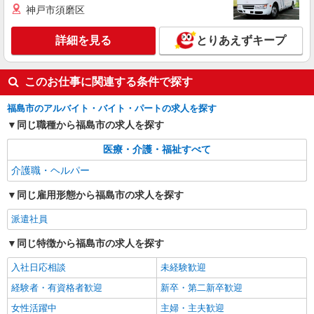
護福祉士：時給1,380円〜 ※経験者は3ヶ月以上 ※
務地は3000ヶ所以上★ 自宅から通いやすいエリア
神戸市須磨区
給与幅は経験・能力による ★週払いOK（規定あ
など、お好きな勤務地をお選び下さい！！
り）
詳細を見る
キープ
詳細を見る
とりあえずキープ
アルバイト
パート
派遣社員
紹介予定派遣
このお仕事に関連する条件で探す
日研トータルソーシング株式会社 メディカルケア事業部/仙台オフィ
ス
福島市のアルバイト・バイト・パートの求人を探す
未経験・無資格OKの介護スタッフ
同じ職種から福島市の求人を探す
時給1,280円〜1,380円 ★週払いOK（規定あ
り） ※給与幅は経験・能力による
医療・介護・福祉すべて
福島県福島市 【最寄駅】JR東北本線「東福
介護職・ヘルパー
島」駅 ★勤務地は3000ヶ所以上★ 自宅から通い
やすいエリアなど、お好きな勤務地をお選び下さ
同じ雇用形態から福島市の求人を探す
い！！
詳細を見る
キープ
派遣社員
アルバイト
パート
派遣社員
紹介予定派遣
同じ特徴から福島市の求人を探す
日研トータルソーシング株式会社 メディカルケア事業部/仙台オフィ
ス
入社日応相談
未経験歓迎
介護スタッフ／資格あり or 経験者
経験者・有資格者歓迎
新卒・第二新卒歓迎
時給1,330円〜1,380円 ◆無資格・経験者：時
女性活躍中
主婦・主夫歓迎
給1,330円〜 ◆初任者研修・未経験：時給1,330