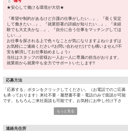
備考
★安心して働ける環境が大切★
『希望や制約があるけど介護の仕事がしたい…』、『長く安定
して働きたい…』、『就業部署の詳細が知りたい…』、『未経
験でも大丈夫かな…』、『自分に合う仕事をマッチングしてほ
しい…』
お仕事を探される上で色々なことが気になりますよね☆まずは
お気軽にご連絡ください!!お問い合わせだけでも構いません!!不
安を解消してお仕事始めましょう♪
当社はスタッフの皆様お一人お一人に専属の担当がおります。
就業前から就業中も全力でサポートいたします!!
応募方法
「応募する」ボタンをクリックしてください。（お電話でのご応募
も承っております）来社不要・履歴書不要・電話のみで面談が可能
です。もちろんご来社面談も可能です。お気軽にお申し付け下さ
い。
もっと見る
連絡先住所