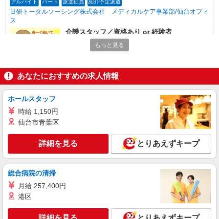
アルバイト
パート
派遣社員
紹介予定派遣
日研トータルソーシング株式会社 メディカルケア事業部/仙台オフィ
ス
介護スタッフ／資格あり or 経験者
時給1,330円〜1,380円 ◆無資格・経験者：時
もっと見る
給1,330円〜 ◆初任者研修・未経験：時給1,330
円〜 ◆初任者研修・経験者：時給1,360円〜 ◆介
福島県福島市 【最寄駅】福島交通飯坂線「曽
護福祉士：時給1,380円〜 ※経験者は3ヶ月以上 ※
根田」駅 ★勤務地は3000ヶ所以上★ 自宅から通
あなたにおすすめの求人情報
給与幅は経験・能力による ★週払いOK（規定あ
いやすいエリアなど、お好きな勤務地をお選び下
り）
さい！！
詳細を見る
キープ
ホールスタッフ
時給 1,150円
アルバイト
パート
派遣社員
紹介予定派遣
仙台市青葉区
日研トータルソーシング株式会社 メディカルケア事業部/仙台オフィ
ス
詳細を見る
とりあえずキープ
未経験・無資格OKの介護スタッフ
時給1,280円〜1,380円 ★週払いOK（規定あ
り） ※給与幅は経験・能力による
総合病院の清掃
福島県福島市 【最寄駅】JR奥羽本線「笹木
月給 257,400円
野」駅 ★勤務地は3000ヶ所以上★ 自宅から通い
港区
やすいエリアなど、お好きな勤務地をお選び下さ
い！！
詳細を見る
キープ
詳細を見る
とりあえずキープ