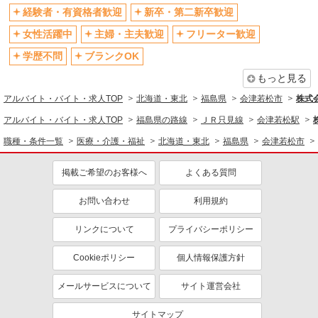
経験者・有資格者歓迎
新卒・第二新卒歓迎
女性活躍中
主婦・主夫歓迎
フリーター歓迎
学歴不問
ブランクOK
もっと見る
アルバイト・バイト・求人TOP
北海道・東北
福島県
会津若松市
株式会
アルバイト・バイト・求人TOP
福島県の路線
ＪＲ只見線
会津若松駅
職種・条件一覧
医療・介護・福祉
北海道・東北
福島県
会津若松市
掲載ご希望のお客様へ
よくある質問
お問い合わせ
利用規約
リンクについて
プライバシーポリシー
Cookieポリシー
個人情報保護方針
メールサービスについて
サイト運営会社
サイトマップ