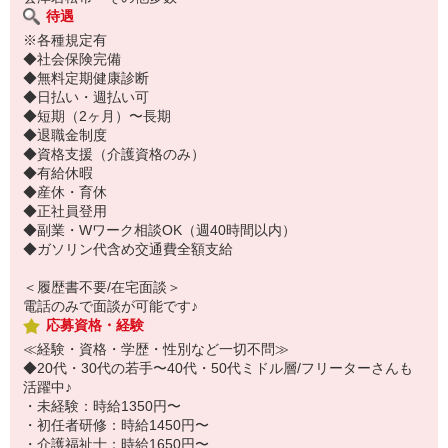
待遇
※各種規定有
◆社会保険完備
◆無料定期健康診断
◆日払い・週払い可
◆短期（2ヶ月）〜長期
◆退職金制度
◆資格支援（介護資格のみ）
◆有給休暇
◆産休・育休
◆正社員登用
◆副業・Wワーク相談OK（週40時間以内）
◆ガソリン代含め交通費全額支給
＜履歴書不要/在宅面談＞
電話のみで面談が可能です♪
応募資格・経験
≪経験・資格・学歴・性別など一切不問≫
◆20代・30代の若手〜40代・50代ミドル層/フリーターさんも
活躍中♪
・未経験：時給1350円〜
・初任者研修：時給1450円〜
・介護福祉士：時給1650円〜