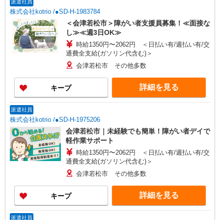
派遣社員
株式会社kotrio /●SD-H-1983784
＜会津若松市＞障がい者支援員募集！≪面接な
し≫≪週3日OK≫
時給1350円〜2062円 ＜日払い有/週払い有/交
通費全支給(ガソリン代含む)＞
会津若松市 その他多数
詳細を見る
キープ
派遣社員
株式会社kotrio /●SD-H-1975206
会津若松市｜未経験でも簡単！障がい者デイで
軽作業サポート
時給1350円〜2062円 ＜日払い有/週払い有/交
通費全支給(ガソリン代含む)＞
会津若松市 その他多数
詳細を見る
キープ
派遣社員