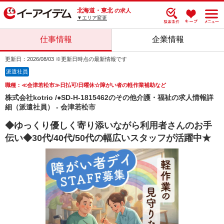
北海道・東北
の求人
▼エリア変更
仕事情報
企業情報
更新日：2026/08/03 ※更新日時点の最新情報です
派遣社員
職種：≪会津若松市≫日払可/日曜休☆障がい者の軽作業補助など
株式会社kotrio /●SD-H-1815462のその他介護・福祉の求人情報詳
細（派遣社員） - 会津若松市
◆ゆっくり優しく寄り添いながら利用者さんのお手
伝い◆30代/40代/50代の幅広いスタッフが活躍中★