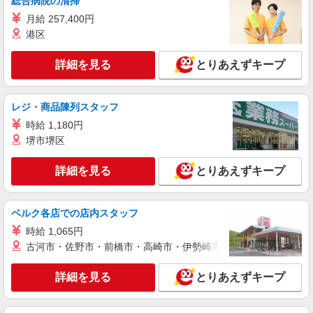
総合病院の清掃
会津若松市☆デイサービス♪送迎できる方歓
月給 257,400円
迎！生活サポートなど
港区
時給1350円〜2062円 ＜日払い有/週払い有/交
通費全支給(ガソリン代含む)＞
詳細を見る
とりあえずキープ
会津若松市 その他多数
レジ・商品陳列スタッフ
詳細を見る
キープ
時給 1,180円
堺市堺区
詳細を見る
とりあえずキープ
ベルク各店での店内スタッフ
時給 1,065円
古河市・佐野市・前橋市・高崎市・伊勢崎市・太田市・館林市・
詳細を見る
とりあえずキープ