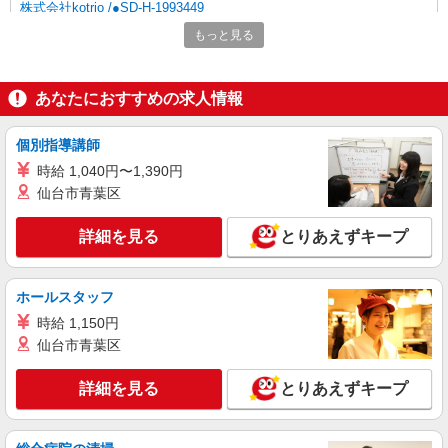
株式会社kotrio /●SD-H-1993449
会津若松市の障がい者デイサービスで見守りな
もっと見る
ど★30・40代活躍中
時給1350円〜2062円 ＜日払い有/週払い有/交
通費全支給(ガソリン代含む)＞
あなたにおすすめの求人情報
会津若松市 その他多数
個別指導講師
詳細を見る
キープ
時給 1,040円〜1,390円
仙台市青葉区
派遣社員
株式会社kotrio /●SD-H-1909096
詳細を見る
とりあえずキープ
＜会津若松市＞和気あいあいとした雰囲気！障
がい者支援のお仕事
時給1350円〜2062円 ＜日払い有/週払い有/交
ホールスタッフ
通費全支給(ガソリン代含む)＞
時給 1,150円
会津若松市 その他多数
仙台市青葉区
詳細を見る
キープ
詳細を見る
とりあえずキープ
派遣社員
株式会社kotrio /●SD-H-1993049