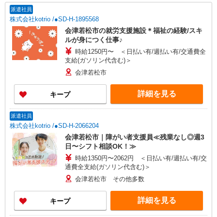
派遣社員
株式会社kotrio /●SD-H-1895568
会津若松市の就労支援施設＊福祉の経験/スキ
ルが身につく仕事♪
時給1250円〜 ＜日払い有/週払い有/交通費全
支給(ガソリン代含む)＞
会津若松市
詳細を見る
キープ
派遣社員
株式会社kotrio /●SD-H-2066204
会津若松市｜障がい者支援員≪残業なし◎週3
日〜シフト相談OK！≫
時給1350円〜2062円 ＜日払い有/週払い有/交
通費全支給(ガソリン代含む)＞
会津若松市 その他多数
詳細を見る
キープ