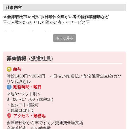
仕事内容
≪会津若松市≫日払可/日曜休☆障がい者の軽作業補助など
▽少人数×ゆったりした障がい者デイサービス▽
利用者さんが自立した生活が送れるように、
もっと見る
優しく支援をお願いします♪
▼軽作業補助や安全面の見守り
▼利用者さんの送迎（運転できる方のみ）
募集情報（派遣社員）
▼個人に合わせた生活介助サポート など
給与
日曜休みなので、平日メインで働きたい方にもオススメ★
時給1450円〜2062円 ＜日払い有/週払い有/交通費全支給(ガソ
経験や資格は一切不問です◎
リン代含む)＞
勤務時間・曜日
まずは【お試し短期2か月〜】OK！
経験・年齢に不安がある方も、是非ご応募ください♪
＜週3〜シフト制＞
8：00〜17：00（休憩1h）
・他シフト相談可
・残業ほぼナシ
アクセス・勤務地
会津若松駅から車ですぐ／交通費全額支給
会津若松市 その他多数