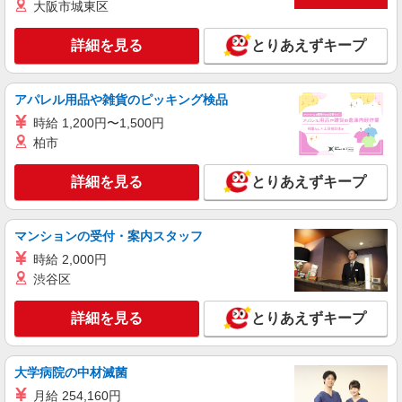
大阪市城東区
派遣社員
詳細を見る
とりあえずキープ
株式会社ブレイブ（マイナビグループ）/MD09
介護スタッフ ◆デイサービス、サービス付き
高齢者向け住宅、グループホームなど様々な勤
アパレル用品や雑貨のピッキング検品
務先から選べます。
未経験：時給1350〜1550円（資格・経験によ
時給 1,200円〜1,500円
る） 経験者：時給1550〜1750円（資格・経験によ
柏市
る） ◎月収例 時給1750円×1日8時間×22日（週5
福島県いわき市 【最寄駅】 ◆各線「いわき
日）＝30万8000円 ◆昇給あり ◆支払い方法 ※日
駅」 ◆JR磐越東線「赤井駅」 ◆JR常磐線「泉
払い/週払い/月払い対応も可能です。詳しくは面談
詳細を見る
とりあえずキープ
駅」 ★その他、近隣に多数勤務地あります！
時にご相談ください。 ◆交通費：別途全額支給 ※
詳細を見る
キープ
当社規定あり
マンションの受付・案内スタッフ
アルバイト
パート
派遣社員
時給 2,000円
日研トータルソーシング株式会社 メディカルケア事業部/郡山オフィ
渋谷区
ス【看護助手】
看護助手（ナースエイド）
詳細を見る
とりあえずキープ
時給1,100円 ★週払いOK（規定あり） ※給与
幅は経験・能力による
福島県いわき市 【最寄駅】JR常磐線・磐越東
大学病院の中材滅菌
線「いわき」駅
月給 254,160円