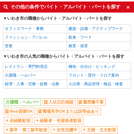
週2～3日勤務OK
深夜
その他の条件でバイト・アルバイト・パートを探す
交通費支給
社会保険あり
いわき市の職種からバイト・アルバイト・パートを探す
オフィスワーク・事務
建築・設備・アクティブワーク
ファッション・アパレル
飲食・フード
営業
教育・保育
いわき市の人気の職種からバイト・アルバイト・パートを探す
レストラン・専門料理店
梱包・仕分け・ピッキング
介護職・ヘルパー
フロント・受付・フロア案内
経理・人事・労務・総務・法務
入出庫・商品管理・検品・検査
介護職・ヘルパー
入社日応相談
履歴書不要
Web面接OK
職場見学OKまたは説明会あり
未経験歓迎
経験者・有資格者歓迎
新卒・第二新卒歓迎
女性活躍中
主婦・主夫歓迎