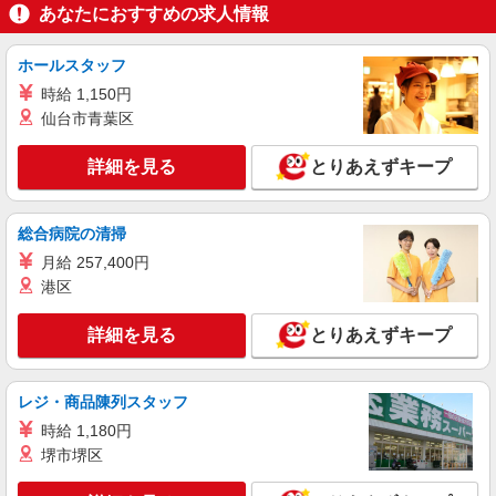
あなたにおすすめの求人情報
派遣社員
ホールスタッフ
株式会社kotrio /●SD-H-1811575
時給 1,150円
シニア向けマンションで見守り・食事配膳など
＊いわき市＊。日払可
仙台市青葉区
時給1450円〜2062円 ＜日払い有/週払い有/交
通費全支給(ガソリン代含む)＞
詳細を見る
とりあえずキープ
いわき市 ≪最寄駅≫いわき駅
総合病院の清掃
詳細を見る
キープ
月給 257,400円
港区
派遣社員
株式会社kotrio /●SD-H-1909162
詳細を見る
とりあえずキープ
いわき市*デイの生活補助☆新たなスキルを身
につけて長く働く♪
時給1350円〜2062円 ＜日払い有/週払い有/交
レジ・商品陳列スタッフ
通費全支給(ガソリン代含む)＞
時給 1,180円
いわき市 ≪最寄駅≫いわき駅
堺市堺区
詳細を見る
キープ