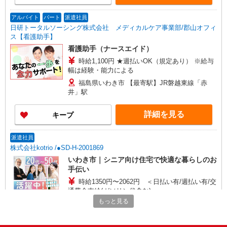
アルバイト
パート
派遣社員
日研トータルソーシング株式会社 メディカルケア事業部/郡山オフィ
ス【看護助手】
看護助手（ナースエイド）
時給1,100円 ★週払いOK（規定あり） ※給与
幅は経験・能力による
福島県いわき市 【最寄駅】JR磐越東線「赤
井」駅
詳細を見る
キープ
派遣社員
株式会社kotrio /●SD-H-2001869
いわき市｜シニア向け住宅で快適な暮らしのお
手伝い
時給1350円〜2062円 ＜日払い有/週払い有/交
通費全支給(ガソリン代含む)＞
もっと見る
いわき市 ≪最寄駅≫いわき駅
詳細を見る
キープ