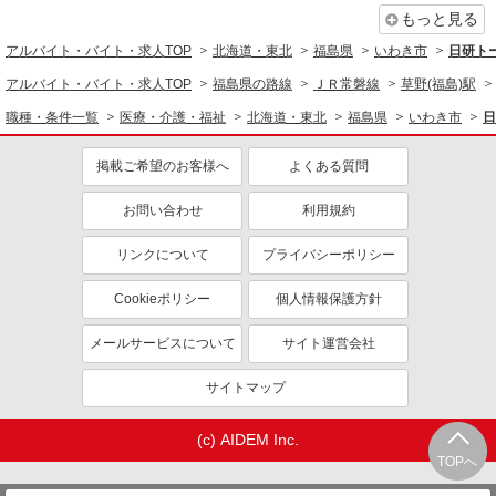
もっと見る
アルバイト・バイト・求人TOP
北海道・東北
福島県
いわき市
日研ト
アルバイト・バイト・求人TOP
福島県の路線
ＪＲ常磐線
草野(福島)駅
職種・条件一覧
医療・介護・福祉
北海道・東北
福島県
いわき市
日
掲載ご希望のお客様へ
よくある質問
お問い合わせ
利用規約
リンクについて
プライバシーポリシー
Cookieポリシー
個人情報保護方針
メールサービスについて
サイト運営会社
サイトマップ
(c) AIDEM Inc.
TOPへ