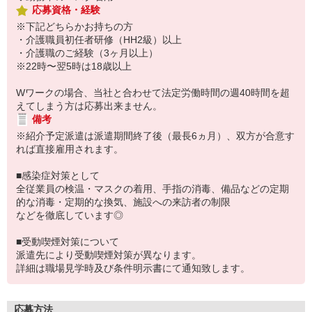
応募資格・経験
※下記どちらかお持ちの方
・介護職員初任者研修（HH2級）以上
・介護職のご経験（3ヶ月以上）
※22時〜翌5時は18歳以上
Wワークの場合、当社と合わせて法定労働時間の週40時間を超
えてしまう方は応募出来ません。
備考
※紹介予定派遣は派遣期間終了後（最長6ヵ月）、双方が合意す
れば直接雇用されます。
■感染症対策として
全従業員の検温・マスクの着用、手指の消毒、備品などの定期
的な消毒・定期的な換気、施設への来訪者の制限
などを徹底しています◎
■受動喫煙対策について
派遣先により受動喫煙対策が異なります。
詳細は職場見学時及び条件明示書にて通知致します。
応募方法