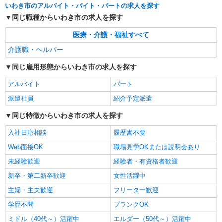
やすいエリアなど、お好きな勤務地をお選び下さ
いわき市のアルバイト・バイト・パートの求人を探す
い！！
詳細を見る
キープ
同じ職種からいわき市の求人を探す
医療・介護・福祉すべて
派遣社員
株式会社kotrio /●SD-H-1993189
介護職・ヘルパー
いわき市｜サ高住STAFF＊落ち着いた雰囲気
同じ雇用形態からいわき市の求人を探す
でゆったりお仕事♪
時給1350円〜2062円 ＜日払い有/週払い有/交
アルバイト
パート
通費全支給(ガソリン代含む)＞
派遣社員
紹介予定派遣
いわき市 ≪最寄駅≫いわき駅
同じ特徴からいわき市の求人を探す
詳細を見る
キープ
入社日応相談
履歴書不要
Web面接OK
職場見学OKまたは説明会あり
未経験歓迎
経験者・有資格者歓迎
新卒・第二新卒歓迎
女性活躍中
主婦・主夫歓迎
フリーター歓迎
学歴不問
ブランクOK
ミドル（40代～）活躍中
エルダー（50代～）活躍中