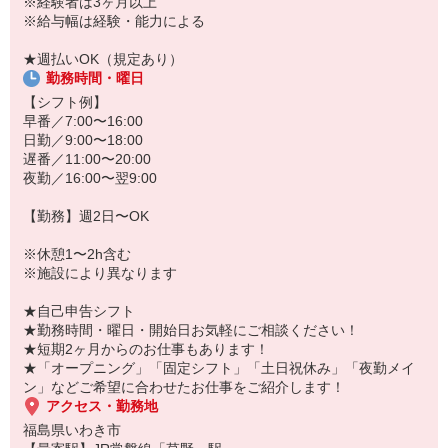
※経験者は3ヶ月以上
「こんな時だからこそ、しっかり稼いでおきたい！」
※給与幅は経験・能力による
「すぐに働けるところはないかな…」
「しっかり稼げるアルバイトを探してる。」
★週払いOK（規定あり）
そんな方もぜひ！お気軽にご連絡ください♪
勤務時間・曜日
【シフト例】
早番／7:00〜16:00
日勤／9:00〜18:00
遅番／11:00〜20:00
夜勤／16:00〜翌9:00
【勤務】週2日〜OK
※休憩1〜2h含む
※施設により異なります
★自己申告シフト
★勤務時間・曜日・開始日お気軽にご相談ください！
★短期2ヶ月からのお仕事もあります！
★「オープニング」「固定シフト」「土日祝休み」「夜勤メイ
ン」などご希望に合わせたお仕事をご紹介します！
アクセス・勤務地
福島県いわき市