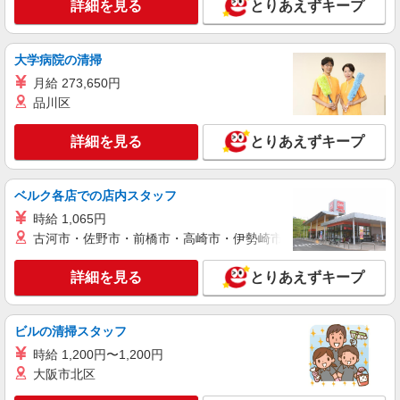
詳細を見る
とりあえずキープ
派遣社員
株式会社kotrio /●SD-H-1828745
大学病院の清掃
＼日払いOK／夕方退社可♪デイサービス
月給 273,650円
STAFF急募＊いわき市
品川区
時給1450円〜2062円 ＜日払い有/週払い有/交
通費全支給(ガソリン代含む)＞
詳細を見る
とりあえずキープ
いわき市
詳細を見る
キープ
ベルク各店での店内スタッフ
時給 1,065円
派遣社員
古河市・佐野市・前橋市・高崎市・伊勢崎市・太田市・館林市・
株式会社kotrio /●SD-H-2066581
いわき市★未経験OKの人間関係に悩まない職
詳細を見る
とりあえずキープ
場へ★サ高住スタッフ
時給1350円〜2062円 ＜日払い有/週払い有/交
通費全支給(ガソリン代含む)＞
ビルの清掃スタッフ
いわき市 ≪最寄駅≫いわき駅
時給 1,200円〜1,200円
大阪市北区
詳細を見る
キープ