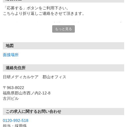
「応募する」ボタンをご利用下さい。
こちらより折り返しご連絡をさせて頂きます。
★TEL登録、WEB登録OK！来社登録の場合はクオカード2000円プ
もっと見る
レゼント
・履歴書＆写真不要で登録OK
・職場見学することも可能です
地図
面接場所
連絡先住所
日研メディカルケア 郡山オフィス
〒963-8022
福島県郡山市西ノ内2-12-8
古川ビル
この求人に関するお問い合わせ
0120-992-518
担当：採用係