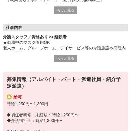
［職場見学OK］［創業40年以上の実績］
もっと見る
など、安心して長く続けられる待遇が目白押し！
紹介予定派遣では社員登用も可能です。
「せっかく働くならキャリアアップを目指したい」
仕事内容
そんなあなたにピッタリです◎
介護スタッフ／資格あり or 経験者
★勤務中のマスク着用OK
☆★必要な資格や経験は？★☆
老人ホーム、グループホーム、デイサービス等の介護施設や病院内
□ 介護職員初任者研修以上
での介護業務をお願いします。
□ 実務経験3ヶ月以上
もっと見る
ブランクがあってもしっかりフォローします！
・食事や入浴のお手伝いなどの身体介護
・シーツ交換、ベッドメイクなどの環境整備
・薬やおしぼりの準備などのケア
募集情報（アルバイト・パート・派遣社員・紹介予
・体操や季節ごとのレクリエーション
定派遣）
・歩行、車椅子の介助
・見守り
給与
※施設により異なります
時給1,250円〜1,300円
★施設内は冷暖房完備！いつでも快適にお仕事できますよ！
20代・30代・40代・50代・60代、
◆初任者研修・未経験：時給1,250円〜
若手からミドル、中高年（エルダー）、シニア世代まで幅広く活躍
◆介護福祉士：時給1,300円〜
中！