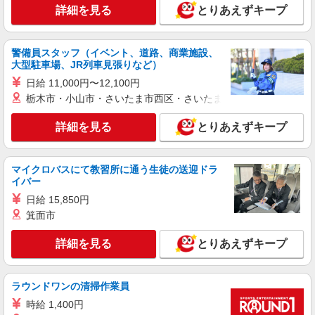
詳細を見る
とりあえずキープ
派遣社員
株式会社kotrio /●SD-H-1896308
いわき市＠有料老人ホーム◎上質な支援、納得
警備員スタッフ（イベント、道路、商業施設、
の報酬、充実研修♪
大型駐車場、JR列車見張りなど）
時給1450円〜2062円 ＜日払い有/週払い有/交
日給 11,000円〜12,100円
通費全支給(ガソリン代含む)＞
栃木市・小山市・さいたま市西区・さいたま市岩槻区・久喜市・
いわき市 ≪最寄駅≫いわき駅
詳細を見る
とりあえずキープ
詳細を見る
キープ
マイクロバスにて教習所に通う生徒の送迎ドラ
アルバイト
パート
派遣社員
紹介予定派遣
イバー
日研トータルソーシング株式会社 メディカルケア事業部/郡山オフィ
日給 15,850円
ス
箕面市
未経験・無資格OKの介護スタッフ
時給1,200円〜1,300円 ★週払いOK（規定あ
詳細を見る
とりあえずキープ
り） ※給与幅は経験・能力による
福島県いわき市 【最寄駅】JR常磐線「勿来」
駅 ★勤務地は3000ヶ所以上★ 自宅から通いやす
ラウンドワンの清掃作業員
いエリアなど、お好きな勤務地をお選び下さ
い！！
時給 1,400円
詳細を見る
キープ