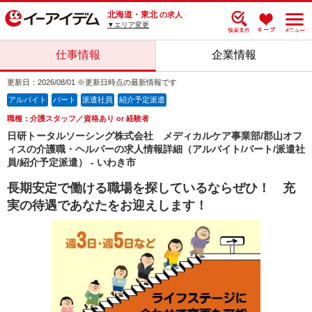
北海道・東北
の求人
▼エリア変更
仕事情報
企業情報
更新日：2026/08/01 ※更新日時点の最新情報です
アルバイト
パート
派遣社員
紹介予定派遣
職種：介護スタッフ／資格あり or 経験者
日研トータルソーシング株式会社 メディカルケア事業部/郡山オフ
ィスの介護職・ヘルパーの求人情報詳細（アルバイト/パート/派遣社
員/紹介予定派遣） - いわき市
長期安定で働ける職場を探しているならぜひ！ 充
実の待遇であなたをお迎えします！