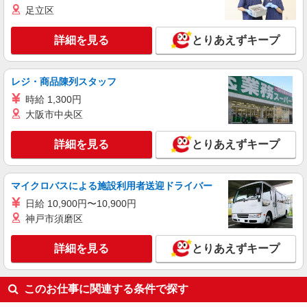
足立区
詳細を見る
キープ
詳細を見る
とりあえずキープ
派遣社員
株式会社kotrio /●SD-H-2001786
活動支援メインで負担少なめ＊障がい者デイサ
レジ・商品陳列スタッフ
ービスの支援員＊
時給 1,300円
時給1350円〜2062円 ＜日払い有/週払い有/交
大阪市中央区
通費全支給(ガソリン代含む)＞
いわき市 ≪最寄駅≫いわき駅
詳細を見る
とりあえずキープ
詳細を見る
キープ
マイクロバスによる施設利用者送迎ドライバー
アルバイト
パート
派遣社員
紹介予定派遣
日給 10,900円〜10,900円
日研トータルソーシング株式会社 メディカルケア事業部/郡山オフィ
神戸市須磨区
ス
未経験・無資格OKの介護スタッフ
詳細を見る
とりあえずキープ
時給1,200円〜1,300円 ★週払いOK（規定あ
り） ※給与幅は経験・能力による
福島県いわき市 【最寄駅】JR磐越東線「小川
このお仕事に関連する条件で探す
郷」駅 ★勤務地は3000ヶ所以上★ 自宅から通い