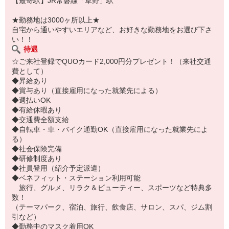
【最寄駅】JR常磐線「草野」駅
★勤務地は3000ヶ所以上★
自宅から通いやすいエリアなど、お好きな勤務地をお選び下さ
い！！
待遇
☆ご来社登録でQUOカード2,000円分プレゼント！（来社交通
費として）
◆昇給あり
◆賞与あり（直接雇用になった就業先による）
◆週払いOK
◆有給休暇あり
◆交通費全額支給
◆自転車・車・バイク通勤OK（直接雇用になった就業先によ
る）
◆社会保険完備
◆研修制度あり
◆社員登用（紹介予定派遣）
◆ベネフィット・ステーション利用可能
旅行、グルメ、リラク＆ビューティー、スポーツなど特典多
数！
（テーマパーク、宿泊、旅行、飲食店、サロン、スパ、ジム割
引など）
◆勤務中のマスク着用OK