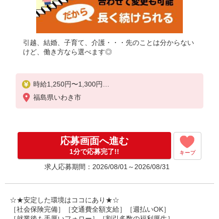
引越、結婚、子育て、介護・・・先のことは分からない
けど、働き方なら選べます◎
時給1,250円〜1,300円
福島県いわき市
◆初任者研修・未経験：時給1,250円〜
◆介護福祉士：時給1,300円〜
※経験者は3ヶ月以上
応募画面へ進む
※給与幅は経験・能力による
1分で応募完了!!
キープ
★週払いOK（規定あり）
求人応募期間：2026/08/01～2026/08/31
☆★安定した環境はココにあり★☆
［社会保険完備］［交通費全額支給］［週払いOK］
［就業後も手厚いフォロー］［割引多数の福利厚生］