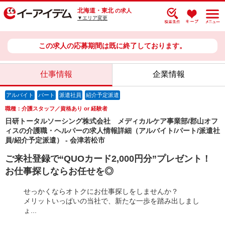
北海道・東北
の求人
▼エリア変更
この求人の応募期間は既に終了しております。
仕事情報
企業情報
アルバイト
パート
派遣社員
紹介予定派遣
職種：介護スタッフ／資格あり or 経験者
日研トータルソーシング株式会社 メディカルケア事業部/郡山オフ
ィスの介護職・ヘルパーの求人情報詳細（アルバイト/パート/派遣社
員/紹介予定派遣） - 会津若松市
ご来社登録で“QUOカード2,000円分”プレゼント！
お仕事探しならお任せを◎
せっかくならオトクにお仕事探しをしませんか？
メリットいっぱいの当社で、新たな一歩を踏み出しまし
ょ...