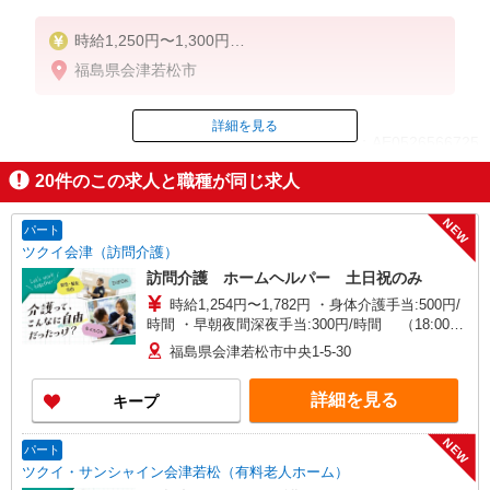
時給1,250円〜1,300円
福島県会津若松市
◆初任者研修・未経験：時給1,250円〜
◆介護福祉士：時給1,300円〜
詳細を見る
ID：AE0526566725
※経験者は3ヶ月以上
※給与幅は経験・能力による
20
件のこの求人と職種が同じ求人
掲載期間終了
★週払いOK（規定あり）
NEW
パート
ツクイ会津（訪問介護）
訪問介護 ホームヘルパー 土日祝のみ
時給1,254円〜1,782円 ・身体介護手当:500円/
時間 ・早朝夜間深夜手当:300円/時間 （18:00〜
翌07:59の時間帯） ・ICT手当:2,000円/月 ・深夜
福島県会津若松市中央1-5-30
割増は別途支給 ・ケア→ケアの移動時間も賃金
（時給）を支給 ・土日祝日手当:100円/時間含む
詳細を見る
キープ
・特定事業所加算手当:60円/時間含む ※給与幅は
資格・経験等による
NEW
パート
ツクイ・サンシャイン会津若松（有料老人ホーム）