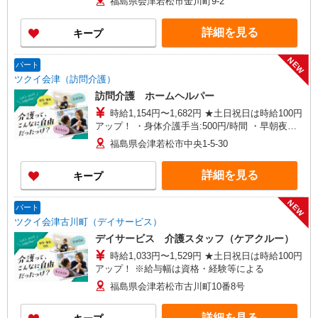
福島県会津若松市金川町9-2
詳細を見る
キープ
NEW
パート
ツクイ会津（訪問介護）
訪問介護 ホームヘルパー
時給1,154円〜1,682円 ★土日祝日は時給100円
アップ！ ・身体介護手当:500円/時間 ・早朝夜間
深夜手当:300円/時間 （18:00〜翌07:59の時間
福島県会津若松市中央1-5-30
帯） ・ICT手当:2,000円/月 ・深夜割増は別途支給
・ケア→ケアの移動時間も賃金（時給）を支給 ※
詳細を見る
キープ
特定事業所加算手当:60円/時間含む ※給与幅は資
格・経験等による
NEW
パート
ツクイ会津古川町（デイサービス）
デイサービス 介護スタッフ（ケアクルー）
時給1,033円〜1,529円 ★土日祝日は時給100円
アップ！ ※給与幅は資格・経験等による
福島県会津若松市古川町10番8号
詳細を見る