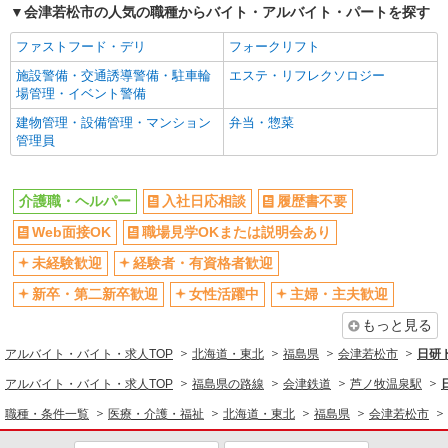
会津若松市の人気の職種からバイト・アルバイト・パートを探す
アルバイト
パート
派遣社員
日研トータルソーシング株式会社 メディカルケア事業部/郡山オフィ
ファストフード・デリ
フォークリフト
ス【看護助手】
施設警備・交通誘導警備・駐車輪
エステ・リフレクソロジー
看護助手（ナースエイド）
場管理・イベント警備
時給1,150円 ★週払いOK（規定あり） ※給与
建物管理・設備管理・マンション
弁当・惣菜
幅は経験・能力による
管理員
福島県会津若松市 【最寄駅】会津鉄道会津線
「芦ノ牧温泉南」駅
介護職・ヘルパー
入社日応相談
履歴書不要
詳細を見る
キープ
Web面接OK
職場見学OKまたは説明会あり
派遣社員
未経験歓迎
経験者・有資格者歓迎
株式会社kotrio /●SD-H-2066493
新卒・第二新卒歓迎
女性活躍中
主婦・主夫歓迎
タイパ最強！希望の働き方が叶う有料住宅のス
タッフ★＠会津若松市
もっと見る
時給1350円〜2062円 ＜日払い有/週払い有/交
アルバイト・バイト・求人TOP
北海道・東北
福島県
会津若松市
日研
通費全支給(ガソリン代含む)＞
アルバイト・バイト・求人TOP
福島県の路線
会津鉄道
芦ノ牧温泉駅
会津若松市 その他多数
職種・条件一覧
医療・介護・福祉
北海道・東北
福島県
会津若松市
詳細を見る
キープ