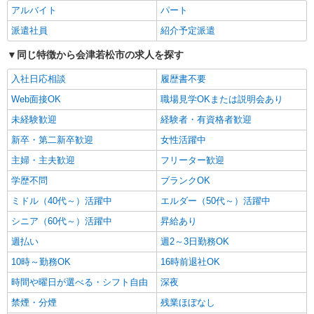
アルバイト
パート
派遣社員
派遣社員
紹介予定派遣
株式会社kotrio /●SD-H-1909125
同じ特徴から会津若松市の求人を探す
会津若松市▼綺麗なサ高住で生活ケア▼清掃や
フロアの巡回など
入社日応相談
履歴書不要
時給1350円〜2062円 ＜日払い有/週払い有/交
Web面接OK
通費全支給(ガソリン代含む)＞
職場見学OKまたは説明会あり
会津若松市 その他多数
未経験歓迎
経験者・有資格者歓迎
新卒・第二新卒歓迎
女性活躍中
詳細を見る
キープ
主婦・主夫歓迎
フリーター歓迎
学歴不問
派遣社員
ブランクOK
株式会社kotrio /●SD-H-1975280
ミドル（40代～）活躍中
エルダー（50代～）活躍中
会津若松市★シフト柔軟で長く働きやすいシニ
シニア（60代～）活躍中
昇給あり
ア向けマンション
時給1350円〜2062円 ＜日払い有/週払い有/交
週払い
週2～3日勤務OK
通費全支給(ガソリン代含む)＞
10時～勤務OK
16時前退社OK
会津若松市 その他多数
時間や曜日が選べる・シフト自由
深夜
詳細を見る
禁煙・分煙
キープ
残業ほぼなし