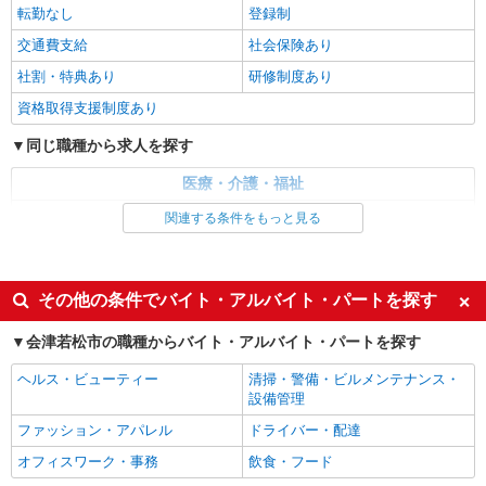
転勤なし
登録制
派遣社員
交通費支給
社会保険あり
株式会社kotrio /●SD-H-2066368
社割・特典あり
研修制度あり
毎日通うのが楽しみになる＊ホテルのような美
しいサ高住のSTAFF
資格取得支援制度あり
時給1350円〜2062円 ＜日払い有/週払い有/交
同じ職種から求人を探す
通費全支給(ガソリン代含む)＞
会津若松市 その他多数
医療・介護・福祉
介護職・ヘルパー
関連する条件をもっと見る
詳細を見る
キープ
同じ特徴から求人を探す
派遣社員
未経験歓迎
株式会社kotrio /●SD-H-2066286
ミドル（40代～）活躍中
その他の条件でバイト・アルバイト・パートを探す
≪会津若松市≫日勤のみ＆残業ナシ！お迎えに
週2～3日勤務OK
深夜
間に合うデイサービス
会津若松市の職種からバイト・アルバイト・パートを探す
交通費支給
社会保険あり
時給1350円〜2062円 ＜日払い有/週払い有/交
ヘルス・ビューティー
清掃・警備・ビルメンテナンス・
通費全支給(ガソリン代含む)＞
設備管理
会津若松市 その他多数
ファッション・アパレル
ドライバー・配達
詳細を見る
キープ
オフィスワーク・事務
飲食・フード