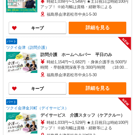
時給1,039円〜1,549円 ★土日祝日は時給100円
アップ！ ※給与幅は資格・経験等による
福島県会津若松市中央1-5-30
詳細を見る
キープ
NEW
パート
ツクイ会津（訪問介護）
訪問介護 ホームヘルパー 平日のみ
時給1,154円〜1,682円 ・身体介護手当:500円/
時間 ・早朝夜間深夜手当:300円/時間 （18:00〜
翌07:59の時間帯） ・ICT手当:2,000円/月 ・深夜
福島県会津若松市中央1-5-30
割増は別途支給 ・ケア→ケアの移動時間も賃金
（時給）を支給 ・特定事業所加算手当:60円/時間
詳細を見る
キープ
含む ※給与幅は資格・経験等による
NEW
パート
ツクイ会津金川町（デイサービス）
デイサービス 介護スタッフ（ケアクルー）
時給1,033円〜1,529円 ★土日祝日は時給100円
アップ！ ※給与幅は資格・経験等による