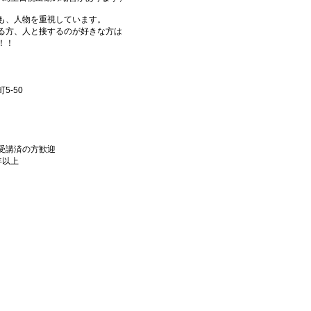
も、人物を重視しています。
る方、人と接するのが好きな方は
！！
5‐50
受講済の方歓迎
年以上
）