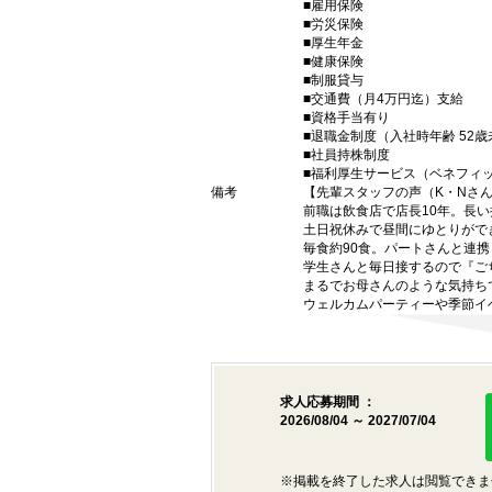
■雇用保険
■労災保険
■厚生年金
■健康保険
■制服貸与
■交通費（月4万円迄）支給
■資格手当有り
■退職金制度（入社時年齢 52
■社員持株制度
■福利厚生サービス（ベネフィ
備考
【先輩スタッフの声（K・Nさん
前職は飲食店で店長10年。長
土日祝休みで昼間にゆとりがで
毎食約90食。パートさんと連
学生さんと毎日接するので『ご
まるでお母さんのような気持ち
ウェルカムパーティーや季節イ
求人応募期間 ：
2026/08/04 ～ 2027/07/04
※掲載を終了した求人は閲覧できま