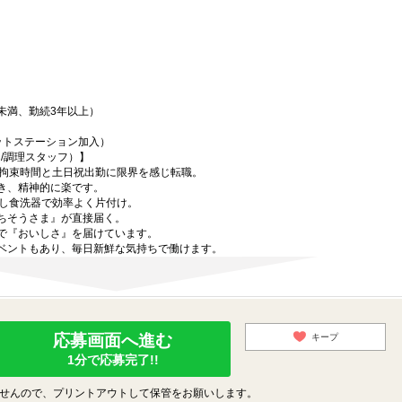
歳未満、勤続3年以上）
ットステーション加入）
/調理スタッフ）】
い拘束時間と土日祝出勤に限界を感じ転職。
き、精神的に楽です。
携し食洗器で効率よく片付け。
ちそうさま』が直接届く。
で『おいしさ』を届けています。
ベントもあり、毎日新鮮な気持ちで働けます。
応募画面へ進む
キープ
1分で応募完了!!
せんので、プリントアウトして保管をお願いします。