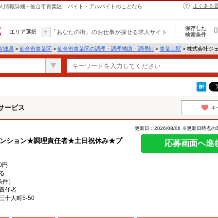
よくある
情報詳細 - 仙台市青葉区｜バイト・アルバイトのことなら
保存した
0
エリア選択
「あなたの街」のお仕事が探せる求人サイト
検索条件
宮城県
>
仙台市青葉区
>
仙台市青葉区の調理・調理補助・調理師
>
青葉山駅
> 株式会社ジ
サービス
キ
更新日：2026/08/06 ※更新日時点
マンション★調理責任者★土日祝休み★プ
応募画面へ進
00円
る
条件）
責任者
十人町5‐50