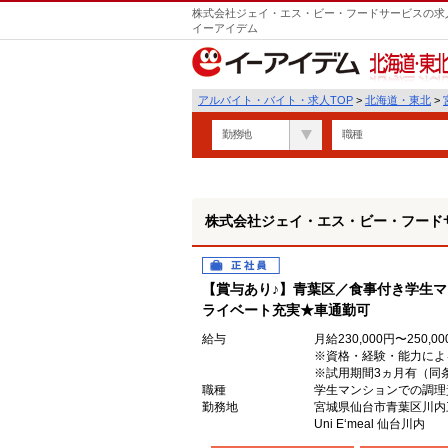
株式会社ジェイ・エス・ビー・フードサービスの求人
イーアイデム
北海道・東北
アルバイト・バイト・求人TOP
>
北海道・東北
>
勤務地
職種
株式会社ジェイ・エス・ビー・フード
正社員
【賞与あり♪】青葉区／食事付き学生
ライベート充実★車通勤可
給与
月給230,000円〜250,0
※資格・経験・能力によ
※試用期間3ヵ月有（同
職種
学生マンションでの調理
勤務地
宮城県仙台市青葉区川内三
Uni E‘meal 仙台川内