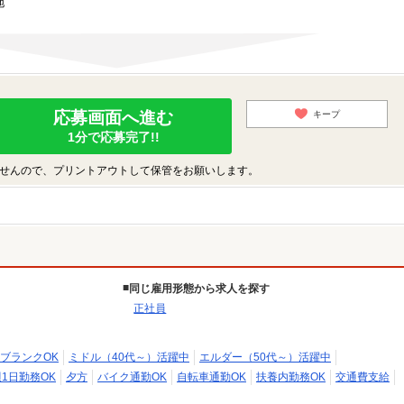
地
応募画面へ進む
キープ
1分で応募完了!!
せんので、プリントアウトして保管をお願いします。
同じ雇用形態から求人を探す
正社員
ブランクOK
ミドル（40代～）活躍中
エルダー（50代～）活躍中
週1日勤務OK
夕方
バイク通勤OK
自転車通勤OK
扶養内勤務OK
交通費支給