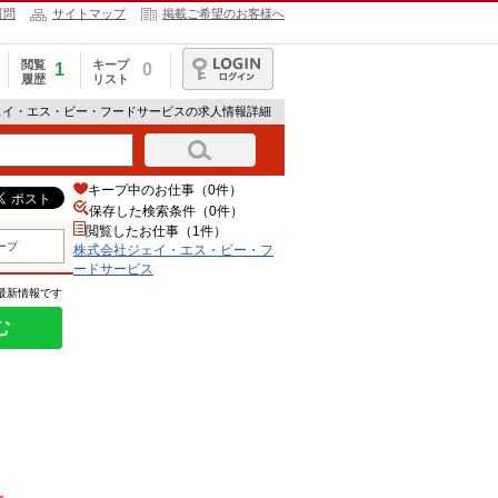
質問
サイトマップ
掲載ご希望のお客様へ
閲覧
キープ
1
0
履歴
リスト
ログイン
ェイ・エス・ビー・フードサービスの求人情報詳細
キープ中のお仕事（0件）
保存した検索条件（
0
件）
閲覧したお仕事（1件）
ープ
株式会社ジェイ・エス・ビー・フ
ードサービス
の最新情報です
む