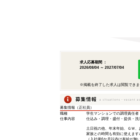
求人応募期間 ：
2026/08/04 ～ 2027/07/04
※掲載を終了した求人は閲覧できま
募集情報（正社員）
職種
学生マンションでの調理責任者
仕事内容
仕込み・調理・盛付・提供・洗
土日祝の他、年末年始、ＧＷ、
家族との時間も有効に使えます
（入社後6か月以内は有給が無