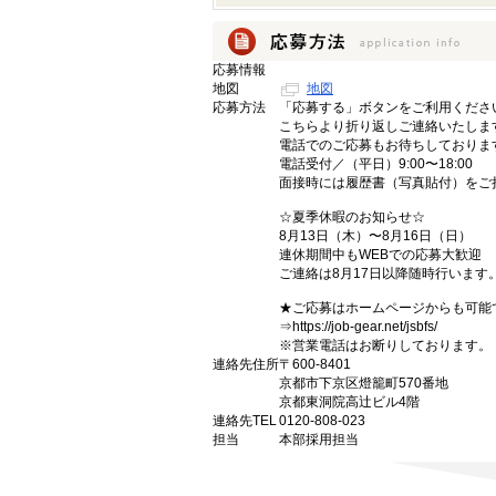
応募情報
地図
地図
応募方法
「応募する」ボタンをご利用くださ
こちらより折り返しご連絡いたしま
電話でのご応募もお待ちしておりま
電話受付／（平日）9:00〜18:00
面接時には履歴書（写真貼付）をご
☆夏季休暇のお知らせ☆
8月13日（木）〜8月16日（日）
連休期間中もWEBでの応募大歓迎
ご連絡は8月17日以降随時行います
★ご応募はホームページからも可能
⇒https://job-gear.net/jsbfs/
※営業電話はお断りしております。
連絡先住所
〒600-8401
京都市下京区燈籠町570番地
京都東洞院高辻ビル4階
連絡先TEL
0120-808-023
担当
本部採用担当