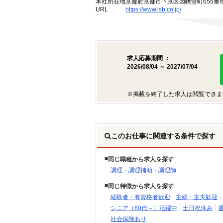
本社所在地
京都府京都市下京区因幡堂町655番
URL
https://www.jsb.co.jp/
求人応募期間 ：
2026/08/04 ～ 2027/07/04
※掲載を終了した求人は閲覧できま
このお仕事に関連する条件で探す
同じ職種から求人を探す
調理・調理補助・調理師
同じ特徴から求人を探す
経験者・有資格者歓迎
主婦・主夫歓迎
シニア（60代～）活躍中
土日祝休み
社会保険あり