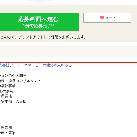
応募画面へ進む
キープ
1分で応募完了!!
せんので、プリントアウトして保管をお願いします。
式会社ジェイ・エス・ビーの他の求人をみる
ションの企画開発
施設の経営コンサルタント
の福祉事業
術の供与
管理業務
下宿年鑑」の出版
処理業務
企画・立案