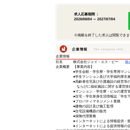
求人応募期間 ：
2026/08/04 ～ 2027/07/04
※掲載を終了した求人は閲覧できま
企業情報
社名
株式会社ジェイ・エス・ビー
株
企業概要
【事業内容】
●学生会館・学生寮・学生専用マン
●学生マンション及び大学福利厚生
●高齢者住宅及び介護施設の経営等
ならびに福祉施設に関する運営技
●マンション・学生寮・ビルの運営
●住宅・学生単身生活情報誌「学生
●プロパティマネジメント業務
●建物の設計及び施工監理
●住宅設備機器の販売
●保険代理業務
●インターネットによる情報提供・
●インターネットによる提供情報の