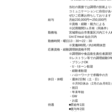
当社の面接では調理の技術より
コミュニケーションに自信があ
ぜひご応募お待ちしております
給与
月給230,000円〜250,000円
※資格・経験・能力による
※試用期間3ヵ月有（同条件）
勤務地
宮城県仙台市青葉区川内三十人町
Uni E‘meal 仙台川内
勤務時間・曜日
13：30〜22：30
※実働8時間／内1時間休憩
応募資格・経験
調理師資格不問
※調理師や食品衛生責任者講習
※レストラン等での調理経験3
・ブランクOK
・U・Iターン歓迎
・経験者歓迎
・ハローワークで求職中の方
休日・休暇
・週休2日制（土・日）
※月9日休み（2月のみ月8日
・祝日
・年末年始
・GW
・お盆
待遇
■昇給年1回
■賞与年2回