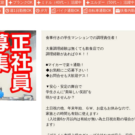
歓迎
ブランクOK
ミドル（40代～）活躍中
エルダー（50代～）活躍中
み
週1日勤務OK
夕方
バイク通勤OK
自転車通勤OK
扶養内勤
食事付きの学生マンションでの調理責任者！
大量調理経験は無くても飲食店での
調理経験があればＯＫ！！
■マイカーで楽々通勤！
◆お気軽にご応募下さい！
◆お問合せも大歓迎デス！
▼安心・安定の舞台で
学生さんに“美味しい笑顔”を
咲かせませんか？
土日祝の他、年末年始、ＧＷ、お盆もお休みなので、
家族との時間も有効に使えます♪
（入社後6か月以内は有給が無い為土日祝出勤の場合が
ます）