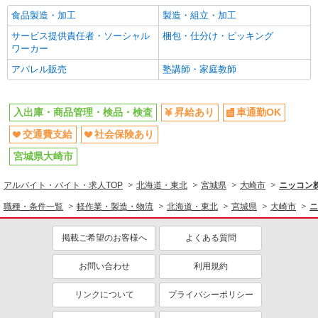
宮城県大崎市古川穂波2丁目9番15号
※加給制度は学生スタッフ対象外です
食品製造・加工
製造・組立・加工
詳細を見る
キープ
サービス提供責任者・ソーシャル
梱包・仕分け・ピッキング
ワーカー
アルバイト
パート
アパレル販売
塾講師・家庭教師
ケーズデンキ 大崎古川本店
◆家電店での店内軽作業等
入出庫・商品管理・検品・検査
昇給あり
車通勤OK
時給1,110円〜時給1,160円 （勤務曜日・時間
帯による加給制度：平日・土曜の17時以降、また
交通費支給
社会保険あり
は日曜・祝日の終日は勤務1時間につき50円加給）
宮城県大崎市古川穂波2丁目9番15号
※加給制度は学生スタッフ対象外です
宮城県大崎市
詳細を見る
キープ
アルバイト・バイト・求人TOP
北海道・東北
宮城県
大崎市
ニッコン
職種・条件一覧
軽作業・製造・物流
北海道・東北
宮城県
大崎市
ニ
掲載ご希望のお客様へ
よくある質問
お問い合わせ
利用規約
リンクについて
プライバシーポリシー