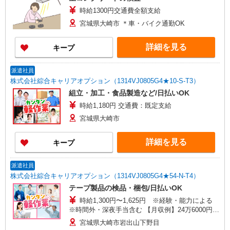
時給1300円交通費全額支給
宮城県大崎市 ＊車・バイク通勤OK
詳細を見る
キープ
派遣社員
株式会社綜合キャリアオプション（1314VJ0805G4★10-S-T3）
組立・加工・食品製造など/日払いOK
時給1,180円 交通費：既定支給
宮城県大崎市
詳細を見る
キープ
派遣社員
株式会社綜合キャリアオプション（1314VJ0805G4★54-N-T4）
テープ製品の検品・梱包/日払いOK
時給1,300円〜1,625円 ※経験・能力による
※時間外・深夜手当含む 【月収例】24万6000円(7
時間55分×7日+7時間×7日+7時間45分×7日+残業・
宮城県大崎市岩出山下野目
深夜手当) ※時間Aの場合 交通費：既定支給