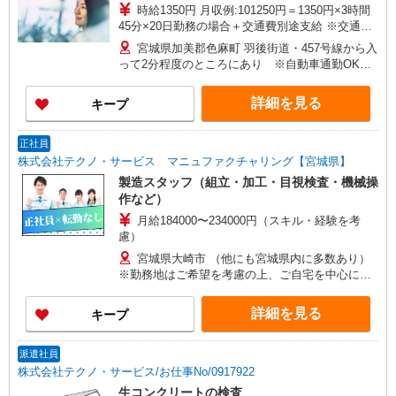
時給1350円 月収例:101250円＝1350円×3時間
45分×20日勤務の場合＋交通費別途支給 ※交通費
実費支給／当社規定あり。
宮城県加美郡色麻町 羽後街道・457号線から入
って2分程度のところにあり ※自動車通勤OK／
無料駐車場あり
詳細を見る
キープ
正社員
株式会社テクノ・サービス マニュファクチャリング【宮城県】
製造スタッフ（組立・加工・目視検査・機械操
作など）
月給184000〜234000円（スキル・経験を考
慮）
宮城県大崎市 （他にも宮城県内に多数あり）
※勤務地はご希望を考慮の上、ご自宅を中心に通
勤時間120分圏内のエリアとなります。（転勤な
し）
詳細を見る
キープ
派遣社員
株式会社テクノ・サービス/お仕事No/0917922
生コンクリートの検査