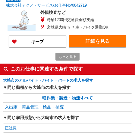
株式会社テクノ・サービス/お仕事No/0842719
外観検査など
時給1200円交通費全額支給
宮城県大崎市 ＊車・バイク通勤OK
詳細を見る
キープ
派遣社員
もっと見る
株式会社綜合キャリアオプション（1314VJ0805G4★33-N-T4）
組立・加工・食品製造など/日払いOK
このお仕事に関連する条件で探す
時給1,800円 交通費：既定支給
大崎市のアルバイト・バイト・パートの求人を探す
宮城県大崎市
同じ職種から大崎市の求人を探す
詳細を見る
キープ
軽作業・製造・物流すべて
入出庫・商品管理・検品・検査
派遣社員
株式会社テクノ・サービス/お仕事No/0909773
同じ雇用形態から大崎市の求人を探す
製品の検査及び加工
正社員
時給1127円交通費全額支給