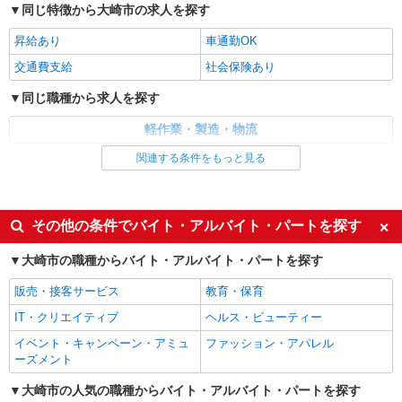
同じ特徴から大崎市の求人を探す
宮城県大崎市 ＊車・バイク通勤OK
昇給あり
車通勤OK
詳細を見る
キープ
交通費支給
社会保険あり
正社員
同じ職種から求人を探す
UTエージェント株式会社 AGT北日本第一CU AGT仙台エリア 音無CL
《AOXB1C》
軽作業・製造・物流
目視検査・箱詰め・運搬
入出庫・商品管理・検品・検査
関連する条件をもっと見る
月給：190,000円〜 月収例：228,000円（月給
同じ特徴から求人を探す
＋各種手当） ※シフト手当一律5,000円/月を含む
宮城県大崎市 勤務詳細：大崎市 通勤方法：車
車通勤OK
交通費支給
その他の条件でバイト・アルバイト・パートを探す
最寄り駅：塚目駅から車16分 ※構内の（無料）駐
車場利用OK
社会保険あり
大崎市の職種からバイト・アルバイト・パートを探す
詳細を見る
キープ
販売・接客サービス
教育・保育
アルバイト
パート
IT・クリエイティブ
ヘルス・ビューティー
ケーズデンキ 大崎古川本店配送センター
イベント・キャンペーン・アミュ
ファッション・アパレル
◆家電店配送センター内の軽作業スタッフ
ーズメント
時給1,110円〜時給1,160円 （勤務曜日・時間
帯による加給制度：平日・土曜の17時以降、また
大崎市の人気の職種からバイト・アルバイト・パートを探す
は日曜・祝日の終日は勤務1時間につき50円加給）