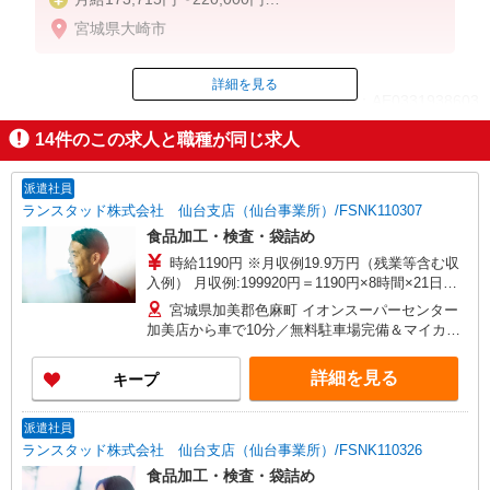
※年齢・経歴・能力などを考慮し決定します
宮城県大崎市
【別途、通勤手当の他に手当あり】
年収例（現場スタッフ／入社3年目）
詳細を見る
ID：AE0331938603
380万円 月給18.86万円＋諸手当＋賞与
※学歴・業績に応じて変動あり
14
件のこの求人と職種が同じ求人
掲載期間終了
●残業手当
（全額支給）
派遣社員
●休日出勤手当
ランスタッド株式会社 仙台支店（仙台事業所）/FSNK110307
●資格取得支援制度
食品加工・検査・袋詰め
時給1190円 ※月収例19.9万円（残業等含む収
※試用期間3ヶ月
入例） 月収例:199920円＝1190円×8時間×21日勤
試用期間中は時給1,040円
務の場合＋残業代、交通費別途支給 ※交通費実費
宮城県加美郡色麻町 イオンスーパーセンター
支給／当社規定あり。
加美店から車で10分／無料駐車場完備＆マイカー
通勤OK
詳細を見る
キープ
派遣社員
ランスタッド株式会社 仙台支店（仙台事業所）/FSNK110326
食品加工・検査・袋詰め