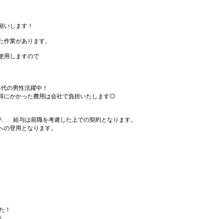
願いします！
た作業があります。
使用しますので
い年代の男性活躍中！
得にかかった費用は会社で負担いたします◎
が、 給与は前職を考慮した上での契約となります。
への登用となります。
した！
）