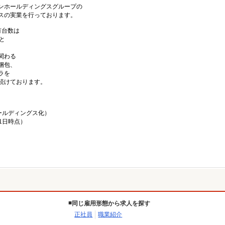
ンホールディングスグループの
スの実業を行っております。
有台数は
㎡と
関わる
梱包、
ラを
続けております。
ホールディングス化）
31日時点）
同じ雇用形態から求人を探す
正社員
職業紹介