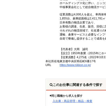
ホールディングス化に伴い、ニッコ
中核事業会社として総合物流サービ
従業員数は4,000人を超え、車両保
1,855台、倉庫総面積は2,411,781
日本有数の物流企業であり、
お客様の調達、生産、販売、回収に
それぞれの物流領域で、社名通りの
運輸、倉庫サービスと必要なインフ
自前で整備し提供することで成長を
【代表者】大岡 誠司
【設立】1953年創業（2015年に
【従業員数】4,275名（2022年3月
本社所在地
東京都中央区明石町6番17号
URL
https://www.nikkon.co.jp/
このお仕事に関連する条件で探す
同じ職種から求人を探す
入出庫・商品管理・検品・検査