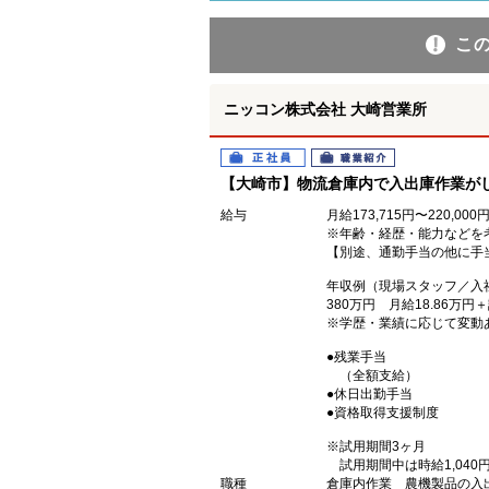
こ
ニッコン株式会社 大崎営業所
正社員
職業紹介
【大崎市】物流倉庫内で入出庫作業が
給与
月給173,715円〜220,000
※年齢・経歴・能力などを
【別途、通勤手当の他に手
年収例（現場スタッフ／入
380万円 月給18.86万
※学歴・業績に応じて変動
●残業手当
（全額支給）
●休日出勤手当
●資格取得支援制度
※試用期間3ヶ月
試用期間中は時給1,040
職種
倉庫内作業 農機製品の入