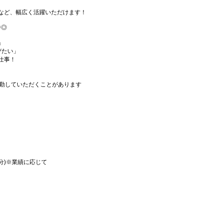
など、幅広く活躍いただけます！
中◎
」
びたい」
仕事！
出勤していただくことがあります
月分)※業績に応じて