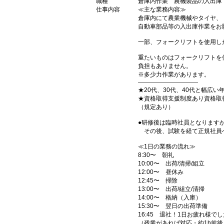
職種
倉庫内作業 農機製品の入出庫
仕事内容
≪主な業務内容≫
倉庫内にて農業機械やタイヤ、
自動車部品等の入出庫作業をお
一部、フォークリフトを使用し
重たいものはフォークリフトを
負担もありません。
※多少力作業があります。
------------------------------
★20代、30代、40代と幅広
★資格取得支援制度あり資格取
（規定あり）
●研修後は臨時社員となります
その後、試験を経て正規社員
≪1日の業務の流れ≫
8:30〜 朝礼
10:00〜 出荷/清掃/組立
12:00〜 昼休み
12:45〜 掃除
13:00〜 出荷/組立/清掃
14:00〜 格納（入庫）
15:30〜 翌日の出荷準備
16:45 退社！1日お疲れ様で
（残業があれば対応・約1h前後