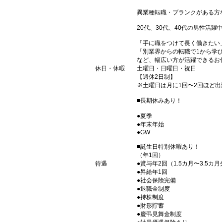
異業種転職・ブランクがある方
20代、30代、40代の男性活躍
「手に職をつけて長く働きたい
「別業界からの転職で1から学
など、幅広い方が活躍できるお
休日・休暇
土曜日・日曜日・祝日
【週休2日制】
※土曜日は月に1回〜2回ほど
■長期休みあり！
●夏季
●年末年始
●GW
■誕生日特別休暇あり！
（年1回）
待遇
●賞与年2回（1.5カ月〜3.5カ
●昇給年1回
●社会保険完備
●退職金制度
●持株制度
●財形貯蓄
●慶弔見舞金制度