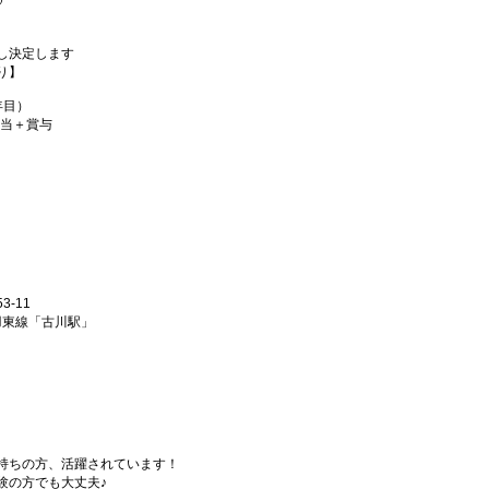
し決定します
り】
年目）
手当＋賞与
-11
羽東線「古川駅」
持ちの方、活躍されています！
験の方でも大丈夫♪