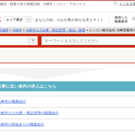
よくある
検品・検査の求人情報詳細 - 大崎市｜バイト・アルバイト
保存した
0
エリア選択
「あなたの街」のお仕事が探せる求人サイト
検索条件
宮城県
>
大崎市
>
大崎市の入出庫・商品管理・検品・検査
> ニッコン株式会社 大崎営業所
仕事に近い条件の求人はこちら
大崎市の職業紹介
大崎市の入出庫・商品管理の職業紹介
大崎市の昇給ありの職業紹介