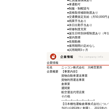
●社員優遇保険あり
●車通勤可
●制服・制帽貸与
●資格取得補助制度あり
●交通費規定支給（月50,000円
●残業手当あり
●休日出勤手当あり
●研修制度充実
●誕生日特別休暇制度あり（年1
●屋内禁煙
●長期勤務
●雇用期間の定めなし
●試用期間3ヶ月
企業情報
社名
ニッコン株式会社 大崎営業所
企業概要
【事業内容】
貨物自動車運送事業
貨物利用運送事業
倉庫業
通関業
航空運送代理店業
その他
----+----+----+----+----+----+
【日本梱包運輸倉庫株式会社につい
当社は1953年に創業し、2015年の