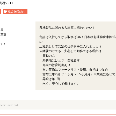
53-11
社会保険あり
農機製品に関わる入出庫に携わりたい！
業界
異業界
免許は入社してから取ればOK！日本梱包運輸倉庫株式
の
す♪
正社員として安定の仕事を手に入れましょう！
未経験の方でも、安心して勤務できる理由は
・日勤のみ
・勤務地はひとつ、自社倉庫
・充実の教育制度あり
・重い荷物はフォークリフト使用、負担は少なめ
・賞与は年2回（1.5ヶ月〜3.5ヶ月分）※業績に応じて
・昇給は年1回
永く、安心して働けます。