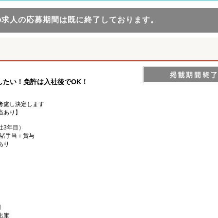
の求人の応募期間は既に終了しております。
したい！免許は入社後でOK！
円
考慮し決定します
当あり】
社3年目）
円＋諸手当＋賞与
あり
円
出庫