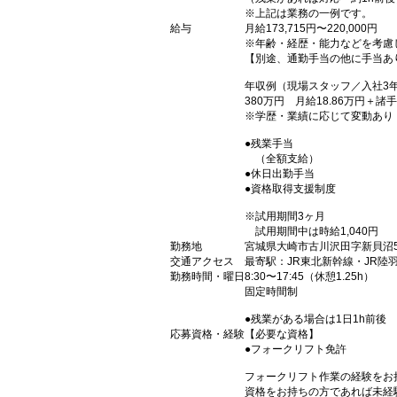
※上記は業務の一例です。
給与
月給173,715円〜220,000円
※年齢・経歴・能力などを考慮
【別途、通勤手当の他に手当あ
年収例（現場スタッフ／入社3
380万円 月給18.86万円＋諸
※学歴・業績に応じて変動あり
●残業手当
（全額支給）
●休日出勤手当
●資格取得支援制度
※試用期間3ヶ月
試用期間中は時給1,040円
勤務地
宮城県大崎市古川沢田字新貝沼53
交通アクセス
最寄駅：JR東北新幹線・JR陸
勤務時間・曜日
8:30〜17:45（休憩1.25h）
固定時間制
●残業がある場合は1日1h前後
応募資格・経験
【必要な資格】
●フォークリフト免許
フォークリフト作業の経験をお
資格をお持ちの方であれば未経