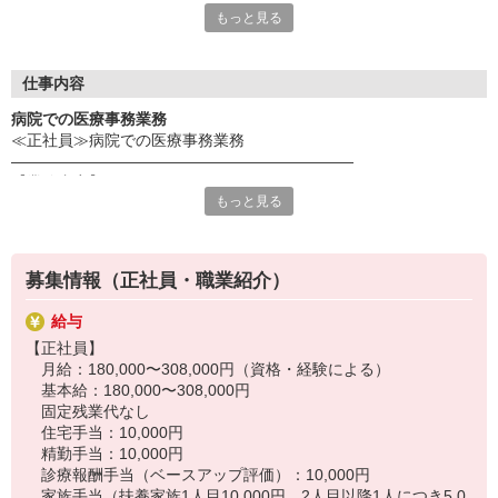
もっと見る
だき、スタッフ様の希望を最大限考慮してお仕事のご提案を行っ
ております！事前にじっくりと希望条件や、応募背景を聞く事
で、ミスマッチを防ぐことが出来ます☆
更に！就業中のフォローアップも万全！企業と求職者のかけ橋に
仕事内容
なれるように動きます！
病院での医療事務業務
≪正社員≫病院での医療事務業務
《応募の流れ》
――――――――――――――――――――――
Web又は電話応募（0120-373-703）
【業務内容】
↓
もっと見る
医療事務全般を行って頂きます。
弊社応募担当からの電話で希望条件確認
・レセプト業務全般
↓
・外来受付窓口業務
企業とのマッチング
・入院請求事務等
↓
募集情報（正社員・職業紹介）
・文章処理業務等
弊社担当との面談＋企業との面談
↓
給与
※電子カルテ施用
双方合意の元就業開始♪
【正社員】
※現在5名体制
※万が一スタッフ様の条件と企業の希望がマッチングしなかった
月給：180,000〜308,000円（資格・経験による）
※20〜30代の方が活躍中
場合でも、別のお仕事探しを速やかに行います！
基本給：180,000〜308,000円
――――――――――――――――――――――
固定残業代なし
【採用までの流れ】
住宅手当：10,000円
応募後は、電話で応募者様の情報や希望条件などをヒアリング！
精勤手当：10,000円
その後、履歴書を回収します（WebまたはFAX）。
診療報酬手当（ベースアップ評価）：10,000円
企業との面談から採用までは数日お時間いただきます。
家族手当（扶養家族1人目10,000円、2人目以降1人につき5,0