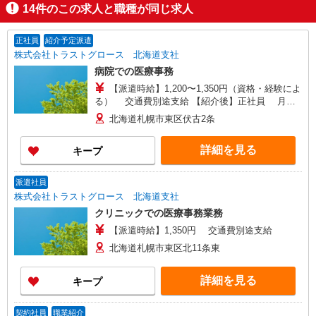
14
件のこの求人と職種が同じ求人
正社員
紹介予定派遣
株式会社トラストグロース 北海道支社
病院での医療事務
【派遣時給】1,200〜1,350円（資格・経験によ
る） 交通費別途支給 【紹介後】正社員 月
給：169,313〜217,000円（資格・経験による）
北海道札幌市東区伏古2条
基本給：144,000〜217,000円 住宅手当：
5,000〜15,000円 暫定手当：6,000円 職務手
詳細を見る
キープ
当：5,000円 定額時手当：7,000円 燃料手当
昇給：有 賞与：年2回、計5ヶ月分（前年度実
績） ＊最長６ヶ月の派遣期間満了後、双方合意の
派遣社員
上直接雇用へ移行予定
株式会社トラストグロース 北海道支社
クリニックでの医療事務業務
【派遣時給】1,350円 交通費別途支給
北海道札幌市東区北11条東
詳細を見る
キープ
契約社員
職業紹介