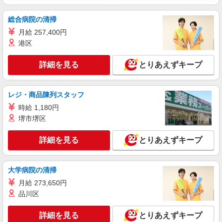
訪問看護ステーションにおける医療事務
【派遣時給】1,250〜1,350円（資格・経験によ
総合病院の清掃
る） 交通費別途支給 【紹介後】正社員 月
月給 257,400円
給：165,300〜203,600円（資格・経験による）
北海道札幌市東区本町2条
港区
基本給：152,300〜179,600円 特務手当：
3,000〜7,000円（一般職3,000円、副主任5,000
詳細を見る
キープ
円、主任7,000円） 調整手当：3,500〜10,500円
詳細を見る
とりあえずキープ
（非世帯主3,500円、世帯主扶養無5,900円、世帯
主扶養有10,500円） ベースアップ手当：6,500
派遣社員
円 昇給：有 賞与：年2回4.5か月分（前年度実
株式会社トラストグロース 北海道支社
レジ・商品陳列スタッフ
績） ※最長６ヶ月の派遣期間満了後、双方合意の
病院での医療事務
上直接雇用へ移行予定
時給 1,180円
【派遣時給】1,250〜1,350円（資格・経験によ
堺市堺区
る） 交通費別途支給
北海道札幌市東区本町2条
詳細を見る
とりあえずキープ
詳細を見る
キープ
大学病院の清掃
派遣社員
月給 273,650円
株式会社トラストグロース 北海道支社
品川区
診療所での医療事務
詳細を見る
とりあえずキープ
【派遣時給】1,200〜1,350円（資格・経験によ