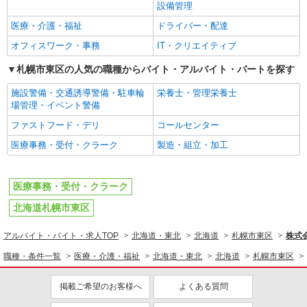
設備管理
医療・介護・福祉
ドライバー・配達
オフィスワーク・事務
IT・クリエイティブ
札幌市東区の人気の職種からバイト・アルバイト・パートを探す
施設警備・交通誘導警備・駐車輪
栄養士・管理栄養士
場管理・イベント警備
ファストフード・デリ
コールセンター
医療事務・受付・クラーク
製造・組立・加工
医療事務・受付・クラーク
北海道札幌市東区
アルバイト・バイト・求人TOP
北海道・東北
北海道
札幌市東区
株式
職種・条件一覧
医療・介護・福祉
北海道・東北
北海道
札幌市東区
掲載ご希望のお客様へ
よくある質問