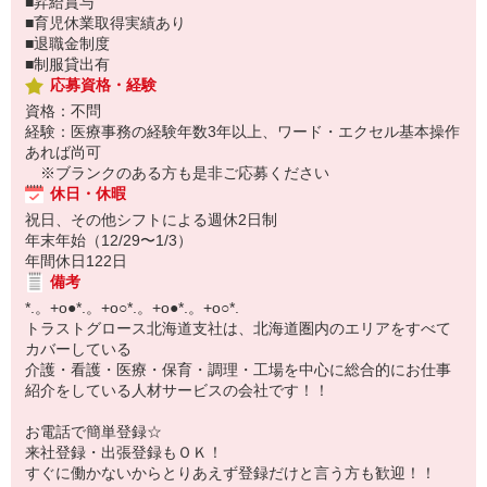
■昇給賞与
■育児休業取得実績あり
■退職金制度
■制服貸出有
応募資格・経験
資格：不問
経験：医療事務の経験年数3年以上、ワード・エクセル基本操作
あれば尚可
※ブランクのある方も是非ご応募ください
休日・休暇
祝日、その他シフトによる週休2日制
年末年始（12/29〜1/3）
年間休日122日
備考
*.。+o●*.。+o○*.。+o●*.。+o○*.
トラストグロース北海道支社は、北海道圏内のエリアをすべて
カバーしている
介護・看護・医療・保育・調理・工場を中心に総合的にお仕事
紹介をしている人材サービスの会社です！！
お電話で簡単登録☆
来社登録・出張登録もＯＫ！
すぐに働かないからとりあえず登録だけと言う方も歓迎！！