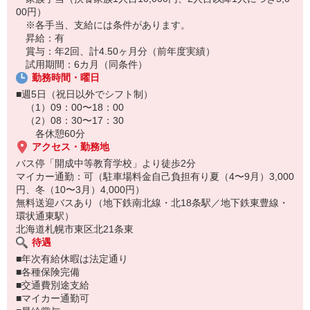
00円）
※履歴書はHPより簡単に作成できます！
※各手当、支給には条件があります。
⇒ https://www.trust-growth.co.jp/resume/
昇給：有
――――――――――――――――――――――
賞与：年2回、計4.50ヶ月分（前年度実績）
※お仕事No.H-5281
試用期間：6カ月（同条件）
ご応募時に上記No.をお知らせ下さい♪
勤務時間・曜日
■週5日（祝日以外でシフト制）
（1）09：00〜18：00
（2）08：30〜17：30
各休憩60分
アクセス・勤務地
バス停「開成中等教育学校」より徒歩2分
マイカー通勤：可（駐車場料金自己負担有り夏（4〜9月）3,000
円、冬（10〜3月）4,000円）
無料送迎バスあり（地下鉄南北線・北18条駅／地下鉄東豊線・
環状通東駅）
北海道札幌市東区北21条東
待遇
■年次有給休暇は法定通り
■各種保険完備
■交通費別途支給
■マイカー通勤可