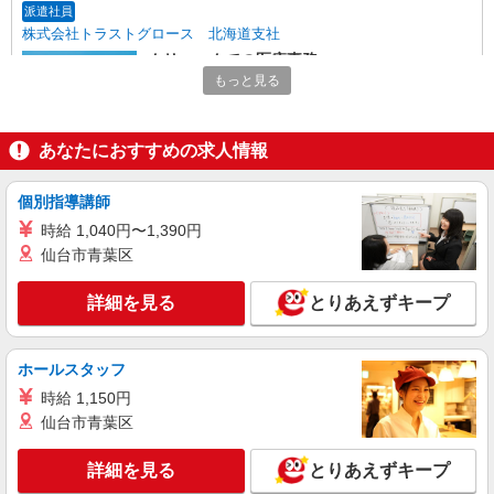
派遣社員
株式会社トラストグロース 北海道支社
クリニックでの医療事務
もっと見る
【派遣時給】1,200〜1,350円（資格・経験によ
る） 交通費別途支給
北海道札幌市東区東雁来
あなたにおすすめの求人情報
詳細を見る
キープ
個別指導講師
時給 1,040円〜1,390円
派遣社員
仙台市青葉区
株式会社トラストグロース 北海道支社
訪問看護ステーションにおける医療事務
詳細を見る
とりあえずキープ
【派遣時給】1,250〜1,350円（資格・経験によ
る） 交通費別途支給
北海道札幌市東区本町2条
ホールスタッフ
時給 1,150円
詳細を見る
キープ
仙台市青葉区
正社員
紹介予定派遣
詳細を見る
とりあえずキープ
株式会社トラストグロース 北海道支社