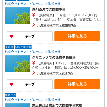
株式会社トラストグロース 北海道支社
調剤薬局での医療事務
【契約社員】 月給：185,000〜195,000円
（資格・経験による） 交通費：実費支給（月
50,000円迄） 住宅手当：世帯主のみ月17,000円
北海道札幌市東区東苗穂3条
家族手当 昇給：有 賞与：無し 試用期
間：3カ月（同条件）
詳細を見る
キープ
正社員
紹介予定派遣
株式会社トラストグロース 北海道支社
クリニックでの医療事務業務
【派遣時給】1,350円 交通費別途支給 【紹
介後】正社員 想定月給：167,500〜202,500円
（経験などによる） 基本給：145,000〜170,000
北海道札幌市東区伏古3条
円 業務手当：10,000〜15,000円 固定残業代な
し 夜間担当：手当2,500円/1回（4〜7回/月を予
詳細を見る
キープ
定） 住宅手当：0〜10,000円 交通費：実費支
給 昇給：あり 賞与：年2回、計4.5ヶ月（予
定） ※最長6ヶ月の派遣期間満了後、双方合意の
派遣社員
上直接雇用へ移行予定
株式会社トラストグロース 北海道支社
施設併設診療所での医療事務業務