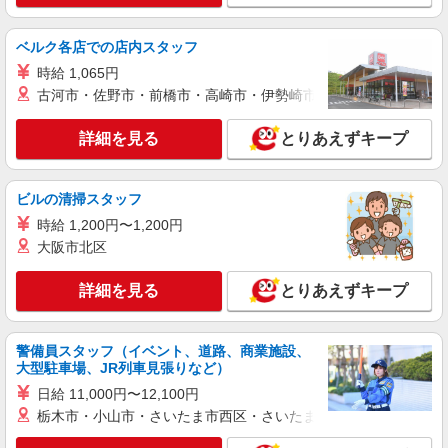
る） 交通費別途支給
北海道札幌市東区北30条東
ベルク各店での店内スタッフ
時給 1,065円
詳細を見る
キープ
古河市・佐野市・前橋市・高崎市・伊勢崎市・太田市・館林市・
詳細を見る
とりあえずキープ
ビルの清掃スタッフ
時給 1,200円〜1,200円
大阪市北区
詳細を見る
とりあえずキープ
警備員スタッフ（イベント、道路、商業施設、
大型駐車場、JR列車見張りなど）
日給 11,000円〜12,100円
栃木市・小山市・さいたま市西区・さいたま市岩槻区・久喜市・