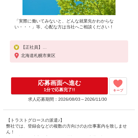
「実際に働いてみないと、どんな就業先かわからな
い・・・」等、心配な方は当社へご相談ください！
【正社員】
月給：180,000〜308,000円（資格・経験による）
北海道札幌市東区
基本給：180,000〜308,000円
固定残業代なし
住宅手当：10,000円
精勤手当：10,000円
応募画面へ進む
診療報酬手当（ベースアップ評価）：10,000円
家族手当（扶養家族1人目10,000円、2人目以降1人
1分で応募完了!!
キープ
につき5,000円）
求人応募期間：2026/08/03～2026/11/30
※各手当、支給には条件があります。
昇給：有
賞与：年2回、計4.50ヶ月分（前年度実績）
試用期間：6カ月（同条件）
【トラストグロースの派遣♪】
弊社では、登録会などの複数の方向けのお仕事案内を致しませ
ん！
個人面談や、遠方の方ですとお電話などで直接お話しさせていた