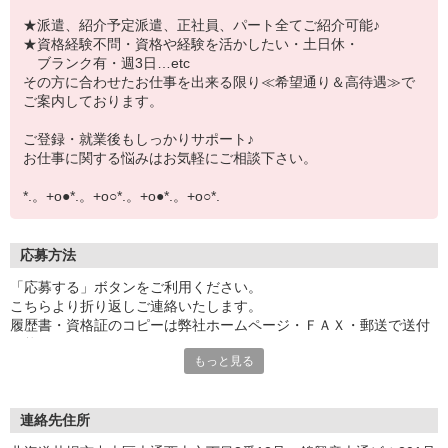
★派遣、紹介予定派遣、正社員、パート全てご紹介可能♪
★資格経験不問・資格や経験を活かしたい・土日休・
ブランク有・週3日…etc
その方に合わせたお仕事を出来る限り≪希望通り＆高待遇≫で
ご案内しております。
ご登録・就業後もしっかりサポート♪
お仕事に関する悩みはお気軽にご相談下さい。
*.。+o●*.。+o○*.。+o●*.。+o○*.
応募方法
「応募する」ボタンをご利用ください。
こちらより折り返しご連絡いたします。
履歴書・資格証のコピーは弊社ホームページ・ＦＡＸ・郵送で送付
可能です。
もっと見る
連絡先住所