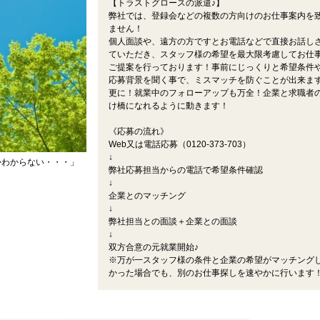
【トラストグロースの派遣♪】
弊社では、登録会などの複数の方向けのお仕事案内を
ません！
個人面談や、遠方の方ですとお電話などで直接お話し
ていただき、スタッフ様の希望を最大限考慮してお仕
ご提案を行っております！事前にじっくりと希望条件
応募背景を聞く事で、ミスマッチを防ぐことが出来ま
更に！就業中のフォローアップも万全！企業と求職者
け橋になれるように動きます！
《応募の流れ》
Web又は電話応募（0120-373-703）
↓
かわからない・・・」
弊社応募担当からの電話で希望条件確認
↓
企業とのマッチング
↓
弊社担当との面談＋企業との面談
↓
双方合意の元就業開始♪
※万が一スタッフ様の条件と企業の希望がマッチング
かった場合でも、別のお仕事探しを速やかに行います