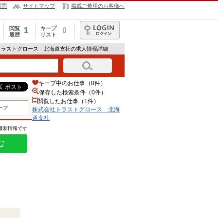
質問
サイトマップ
掲載ご希望のお客様へ
閲覧
キープ
1
0
履歴
リスト
ログイン
トラストグロース 北海道支社の求人情報詳細
キープ中のお仕事（0件）
保存した検索条件（
0
件）
閲覧したお仕事（1件）
ープ
株式会社トラストグロース 北海
道支社
の最新情報です
む