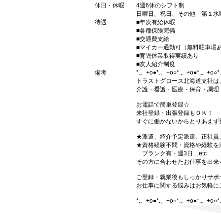
休日・休暇
4週6休のシフト制
日曜日、祝日、その他 第１水
待遇
■年次有給休暇
■各種保険完備
■交通費支給
■マイカー通勤可（無料駐車場
■育児休業取得実績あり
■友人紹介制度
備考
*.。+o●*.。+o○*.。+o●*.。+o○*.
トラストグロース北海道支社は
介護・看護・医療・保育・調理
お電話で簡単登録☆
来社登録・出張登録もＯＫ！
すぐに働かないからとりあえず
★派遣、紹介予定派遣、正社員
★資格経験不問・資格や経験を
ブランク有・週3日…etc
その方に合わせたお仕事を出来
ご登録・就業後もしっかりサポ
お仕事に関する悩みはお気軽に
*.。+o●*.。+o○*.。+o●*.。+o○*.