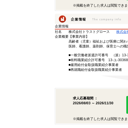
※掲載を終了した求人は閲覧できま
企業情報
社名
株式会社トラストグロース
株式会
企業概要
【事業内容】
高齢者（児童）福祉および医療に関わ
医師、看護師、薬剤師、保育士への職
■一般労働者派遣許可番号 （派）13-30
■有料職業紹介許可番号 13-ユ-30368
■雇用給付金取扱職業紹介事業者
■再就職給付金取扱職業紹介事業者
求人応募期間 ：
2026/08/03 ～ 2026/11/30
※掲載を終了した求人は閲覧できま