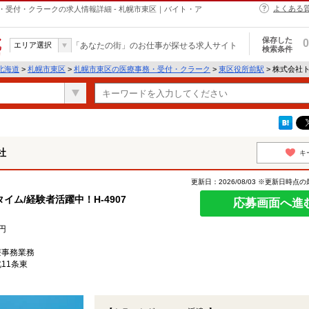
よくある
受付・クラークの求人情報詳細 - 札幌市東区｜バイト・ア
保存した
0
エリア選択
「あなたの街」のお仕事が探せる求人サイト
検索条件
北海道
>
札幌市東区
>
札幌市東区の医療事務・受付・クラーク
>
東区役所前駅
> 株式会社
社
キ
更新日：2026/08/03 ※更新日時点
ム/経験者活躍中！H-4907
応募画面へ進
円
療事務業務
11条東