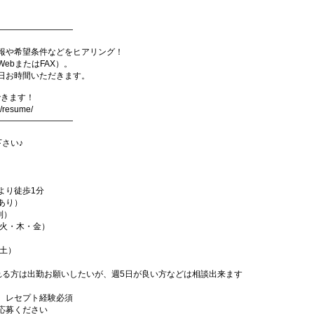
―――――――――
報や希望条件などをヒアリング！
ebまたはFAX）。
日お時間いただきます。
できます！
p/resume/
―――――――――
下さい♪
より徒歩1分
あり）
制）
・火・木・金）
・土）
れる方は出勤お願いしたいが、週5日が良い方などは相談出来ます
、レセプト経験必須
応募ください