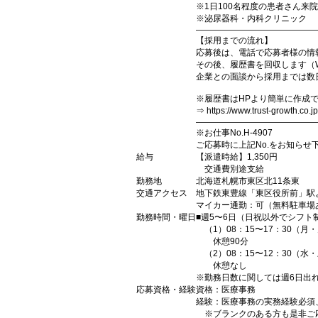
※1日100名程度の患者さん来院
※泌尿器科・内科クリニック
――――――――――――――
【採用までの流れ】
応募後は、電話で応募者様の情
その後、履歴書を回収します（W
企業との面談から採用までは数
※履歴書はHPより簡単に作成
⇒ https://www.trust-growth.co.j
――――――――――――――
※お仕事No.H-4907
ご応募時に上記No.をお知らせ
給与
【派遣時給】1,350円
交通費別途支給
勤務地
北海道札幌市東区北11条東
交通アクセス
地下鉄東豊線「東区役所前」駅
マイカー通勤：可（無料駐車場
勤務時間・曜日
■週5〜6日（日祝以外でシフト
（1）08：15〜17：30（月
休憩90分
（2）08：15〜12：30（水
休憩なし
※勤務日数に関しては週6日出
応募資格・経験
資格：医療事務
経験：医療事務の実務経験必須
※ブランクのある方も是非ご