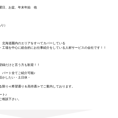
曜日、お盆、年末年始 他
あり）
、北海道圏内のエリアをすべてカバーしている
・工場を中心に総合的にお仕事紹介をしている人材サービスの会社です！！
登録だけと言う方も歓迎！！
、パート全てご紹介可能♪
活かしたい・土日休・
る限り≪希望通り＆高待遇≫でご案内しております。
ート♪
ご相談下さい。