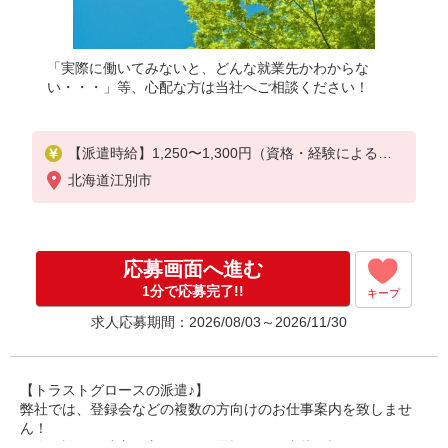
「実際に働いてみないと、どんな就業先かわからな
い・・・」等、心配な方は当社へご相談ください！
【派遣時給】1,250〜1,300円（資格・経験による）
交通費別途支給
北海道江別市
応募画面へ進む
1分で応募完了!!
キープ
求人応募期間：2026/08/03～2026/11/30
【トラストグロースの派遣♪】
弊社では、登録会などの複数の方向けのお仕事案内を致しませ
ん！
個人面談や、遠方の方ですとお電話などで直接お話しさせていた