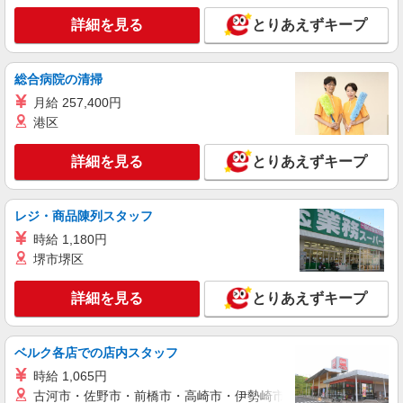
詳細を見る
とりあえずキープ
詳細を見る
キープ
派遣社員
総合病院の清掃
株式会社トラストグロース 北海道支社
月給 257,400円
認定こども園内での調理補助業務
港区
【派遣時給】1,200〜1,250円（資格・経験によ
る） 交通費別途支給
詳細を見る
とりあえずキープ
北海道江別市緑町西
詳細を見る
キープ
レジ・商品陳列スタッフ
時給 1,180円
派遣社員
堺市堺区
株式会社トラストグロース 北海道支社
介護老人保健施設での調理補助
詳細を見る
とりあえずキープ
【派遣時給】1,200〜1,250円（資格・経験によ
る） 交通費別途支給
ベルク各店での店内スタッフ
北海道江別市大麻北町
時給 1,065円
詳細を見る
キープ
古河市・佐野市・前橋市・高崎市・伊勢崎市・太田市・館林市・