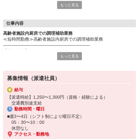
もっと見る
だき、スタッフ様の希望を最大限考慮してお仕事のご提案を行っ
ております！事前にじっくりと希望条件や、応募背景を聞く事
で、ミスマッチを防ぐことが出来ます☆
更に！就業中のフォローアップも万全！企業と求職者のかけ橋に
仕事内容
なれるように動きます！
高齢者施設内厨房での調理補助業務
≪短時間勤務≫高齢者施設内厨房での調理補助業務
《応募の流れ》
――――――――――――――――――――
Web又は電話応募（0120-373-703）
【業務内容】
↓
もっと見る
高齢者施設内厨房での調理補助業務を
弊社応募担当からの電話で希望条件確認
行って頂きます。
↓
企業とのマッチング
※幅広い年代の方が活躍中
↓
募集情報（派遣社員）
※検便健診必須
弊社担当との面談＋企業との面談
――――――――――――――――――――
↓
給与
【採用までの流れ】
双方合意の元就業開始♪
【派遣時給】1,250〜1,300円（資格・経験による）
応募後は、電話で応募者様の情報や希望条件などをヒアリング！
※万が一スタッフ様の条件と企業の希望がマッチングしなかった
交通費別途支給
その後、履歴書を回収します（WebまたはFAX）。
場合でも、別のお仕事探しを速やかに行います！
勤務時間・曜日
企業との面談から採用までは数日お時間いただきます。
■週3〜4日（シフト制により曜日不定）
※履歴書はHPより簡単に作成できます！
05：30〜10：00
⇒ https://www.trust-growth.co.jp/resume/
休憩なし
――――――――――――――――――――
アクセス・勤務地