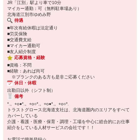
※お仕事No.H-5237
JR「江別」駅より車で10分
ご応募時に上記No.をお知らせ下さい♪
マイカー通勤：可（無料駐車場あり）
北海道江別市ゆめみ野
待遇
■年次有給休暇は法定通り
■労災保険
■交通費支給
■マイカー通勤可
■友人紹介制度
応募資格・経験
■資格：不問
■経験：あれば尚可
※ブランクのある方も是非ご応募ください
休日・休暇
出勤日以外（シフト制）
備考
*.。+o●*.。+o○*.。+o●*.。+o○*.
トラストグロース北海道支社は、北海道圏内のエリアをすべて
カバーしている
介護・看護・医療・保育・調理・工場を中心に総合的にお仕事
紹介をしている人材サービスの会社です！！
お電話で簡単登録☆