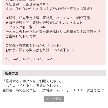
来社登録・出張登録もＯＫ！
すぐに働かないからとりあえず登録だけと言う方も歓迎！！
★派遣、紹介予定派遣、正社員、パート全てご紹介可能♪
★資格経験不問・資格や経験を活かしたい・土日休・
ブランク有・週3日…etc
その方に合わせたお仕事を出来る限り≪希望通り＆高待遇≫で
ご案内しております。
ご登録・就業後もしっかりサポート♪
お仕事に関する悩みはお気軽にご相談下さい。
*.。+o●*.。+o○*.。+o●*.。+o○*.
応募方法
「応募する」ボタンをご利用ください。
こちらより折り返しご連絡いたします。
履歴書・資格証のコピーは弊社ホームページ・ＦＡＸ・郵送で送付
可能です。
もっと見る