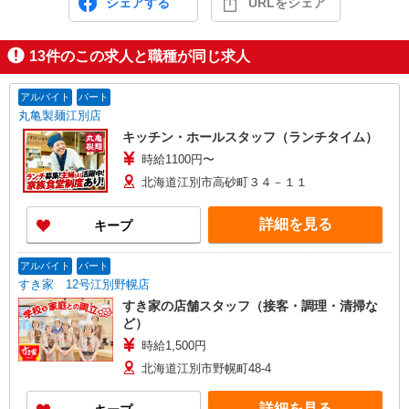
シェアする
URLをシェア
13
件のこの求人と職種が同じ求人
アルバイト
パート
丸亀製麺江別店
キッチン・ホールスタッフ（ランチタイム）
時給1100円〜
北海道江別市高砂町３４－１１
詳細を見る
キープ
アルバイト
パート
すき家 12号江別野幌店
すき家の店舗スタッフ（接客・調理・清掃な
ど）
時給1,500円
北海道江別市野幌町48-4
詳細を見る