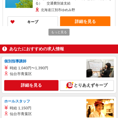
る） 交通費別途支給
北海道江別市ゆめみ野
詳細を見る
キープ
もっと見る
派遣社員
株式会社トラストグロース 北海道支社
調理補助（総合病院内厨房）
あなたにおすすめの求人情報
【派遣時給】1,200〜1,300円（資格・経験によ
る） 交通費別途支給
個別指導講師
北海道江別市若草町
時給 1,040円〜1,390円
仙台市青葉区
詳細を見る
キープ
詳細を見る
とりあえずキープ
派遣社員
株式会社トラストグロース 北海道支社
精神科病院の調理補助
ホールスタッフ
【派遣時給】1,200〜1,250円（資格・経験によ
時給 1,150円
る） 交通費別途支給
仙台市青葉区
北海道江別市上江別