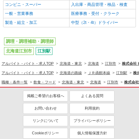
コンビニ・スーパー
入出庫・商品管理・検品・検査
一般・営業事務
医療事務・受付・クラーク
製造・組立・加工
中型（2t・4t）ドライバー
調理・調理補助・調理師
北海道江別市
江別駅
アルバイト・バイト・求人TOP
北海道・東北
北海道
江別市
株式会社
アルバイト・バイト・求人TOP
北海道の路線
ＪＲ函館本線
江別駅
株
職種・条件一覧
飲食・フード
北海道・東北
北海道
江別市
株式会社
掲載ご希望のお客様へ
よくある質問
お問い合わせ
利用規約
リンクについて
プライバシーポリシー
Cookieポリシー
個人情報保護方針