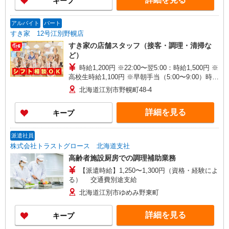
キープ
アルバイト
パート
すき家 12号江別野幌店
すき家の店舗スタッフ（接客・調理・清掃な
ど）
時給1,200円 ※22:00〜翌5:00：時給1,500円 ※
高校生時給1,100円 ※早朝手当（5:00〜9:00）時給
＋150円
北海道江別市野幌町48-4
詳細を見る
キープ
派遣社員
株式会社トラストグロース 北海道支社
高齢者施設厨房での調理補助業務
【派遣時給】1,250〜1,300円（資格・経験によ
る） 交通費別途支給
北海道江別市ゆめみ野東町
詳細を見る
キープ