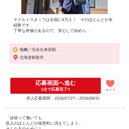
ヤクルトスタッフは全国に4万人！ そのほとんどが未
経験です。
丁寧な研修があるので、安心して始めら...
報酬／完全出来高制
北海道釧路市
☆少日数から気軽に始められます！
◎扶養の範囲内OK
◎扶養の範囲を超えた高収入も応相談
応募画面へ進む
月額80,000円〜
※研修期間中は日当支払あり（5日間：時給1000円）
1分で応募完了!!
キープ
求人応募期間：2026/07/27～2026/08/31
「頑張って働いても、
収入のほとんどが保育料に消えてしまう」
そんな方のために！