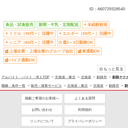
同じ特徴から求人を探す
ID：A60729328540
未経験歓迎
ミドル（40代～）活躍中
週2～3日勤務OK
上場企業・上場企業のグループ会
食品・試食販売
新聞・牛乳・定期配送
未経験歓迎
社
ミドル（40代～）活躍中
エルダー（50代～）活躍中
車通勤OK
扶養内勤務OK
シニア（60代～）活躍中
週2～3日勤務OK
社員登用あり
上場企業・上場企業のグループ会社
車通勤OK
バイク通勤OK
もっと見る
アルバイト・バイト・求人TOP
北海道・東北
北海道
釧路市
釧路ヤク
職種・条件一覧
販売・接客サービス
北海道・東北
北海道
釧路市
釧
掲載ご希望のお客様へ
よくある質問
お問い合わせ
利用規約
リンクについて
プライバシーポリシー