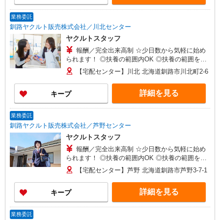
業務委託
釧路ヤクルト販売株式会社／川北センター
ヤクルトスタッフ
報酬／完全出来高制 ☆少日数から気軽に始め
られます！ ◎扶養の範囲内OK ◎扶養の範囲を超
えた高収入も応相談 月額80,000円〜 ※研修期間中
【宅配センター】川北 北海道釧路市川北町2-6
は日当支払あり（5日間：時給1000円）
詳細を見る
キープ
業務委託
釧路ヤクルト販売株式会社／芦野センター
ヤクルトスタッフ
報酬／完全出来高制 ☆少日数から気軽に始め
られます！ ◎扶養の範囲内OK ◎扶養の範囲を超
えた高収入も応相談 月額80,000円〜 ※研修期間中
【宅配センター】芦野 北海道釧路市芦野3-7-1
は日当支払あり（5日間：時給1000円）
詳細を見る
キープ
業務委託