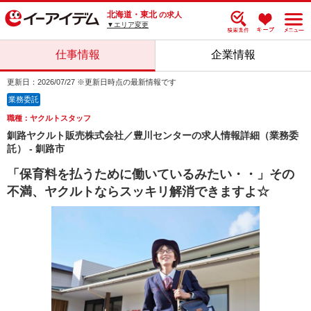
北海道・東北
の求人
▼エリア変更
仕事情報
企業情報
更新日：2026/07/27 ※更新日時点の最新情報です
業務委託
職種：ヤクルトスタッフ
釧路ヤクルト販売株式会社／豊川センターの求人情報詳細（業務委
託） - 釧路市
「保育料を払うために働いているみたい・・」その
不満、ヤクルトならスッキリ解消できますよ☆