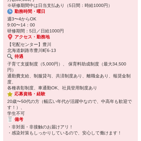
※研修期間中は日当支払あり（5日間：時給1000円）
☆ココがPoint☆
勤務時間・曜日
・保育料補助制度があります！
・家事・夕食の支度なども余裕をもってできます！
週3〜4からOK
9:00〜14：00
研修期間：5日／日給1000円
アクセス・勤務地
【宅配センター】豊川
北海道釧路市豊川町6-13
待遇
子育て支援制度（5,000円）、 保育料助成制度（最大34,500
円）
通勤費支給、制服貸与、共済制度あり、離職金あり、報奨金制
度、
各種表彰制度、車通勤OK、社員登用制度あり
応募資格・経験
20歳〜50代の方（幅広い年代が活躍中なので、中高年も歓迎で
す！）、
学生不可
備考
・非対面・非接触のお届けアリ！
・感染対策もしっかりしているので、安心して働けます！