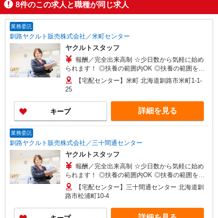
8
件のこの求人と職種が同じ求人
業務委託
釧路ヤクルト販売株式会社／米町センター
ヤクルトスタッフ
報酬／完全出来高制 ☆少日数から気軽に始め
られます！ ◎扶養の範囲内OK ◎扶養の範囲を超
えた高収入も応相談 月額80,000円〜 ※研修期間中
【宅配センター】米町 北海道釧路市米町1-1-
は日当支払あり（5日間：時給1000円）
25
詳細を見る
キープ
業務委託
釧路ヤクルト販売株式会社／三十間通センター
ヤクルトスタッフ
報酬／完全出来高制 ☆少日数から気軽に始め
られます！ ◎扶養の範囲内OK ◎扶養の範囲を超
えた高収入も応相談 月額80,000円〜 ※研修期間中
【宅配センター】三十間通センター 北海道釧
は日当支払あり（5日間：時給1000円）
路市松浦町10-4
詳細を見る