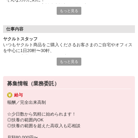
ヤクルトでは≪保育料助成制度≫を取り入れ、
もっと見る
一般の保育園に子どもを預けている方をバックアップ◎
頑張って働いた収入の中から、
少しでも家計の足しに、ママのお小遣いに♪ を応援します！
仕事内容
◆家庭と両立可能な短時間勤務
ヤクルトスタッフ
◆急なお休みにもスタッフ同士で快くフォロー
いつもヤクルト商品をご購入くださるお客さまのご自宅やオフィス
を中心に1日20軒〜30軒、
など、働くママの多いヤクルトならではの
ヤクルト商品をお届けするお仕事です。
充実した環境を整え、
もっと見る
商品を通じてお客さまとふれあう楽しさ、健康的な生活にお役立ち
仕事×育児のお悩みをスッキリ解決に導きます☆
できる喜び。
ヤクルトスタッフのお仕事は、たくさんのヤリガイにあふれていま
す！
募集情報（業務委託）
〜ヤクルトスタッフの1日〜
給与
2児の母として仕事と家庭の両立をしているHさん。
報酬／完全出来高制
実際のワークスタイルを、一例としてご紹介いたします！
※時間は地域によって異なります。
☆少日数から気軽に始められます！
8:20 宅配センターに到着、お届けの準備
◎扶養の範囲内OK
8:30 朝礼が終わったら出発
◎扶養の範囲を超えた高収入も応相談
13:00 お届け修了、翌日準備、集計作業
14:30お仕事修了
月額80,000円〜