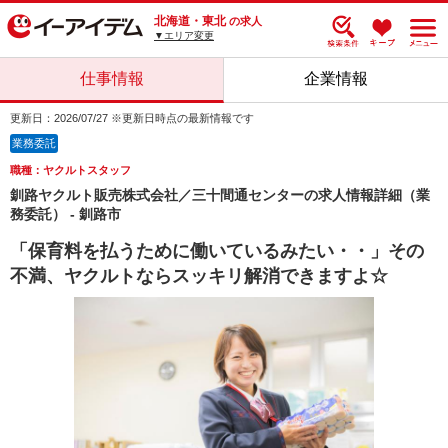
北海道・東北
の求人
▼エリア変更
仕事情報
企業情報
更新日：2026/07/27 ※更新日時点の最新情報です
業務委託
職種：ヤクルトスタッフ
釧路ヤクルト販売株式会社／三十間通センターの求人情報詳細（業
務委託） - 釧路市
「保育料を払うために働いているみたい・・」その
不満、ヤクルトならスッキリ解消できますよ☆