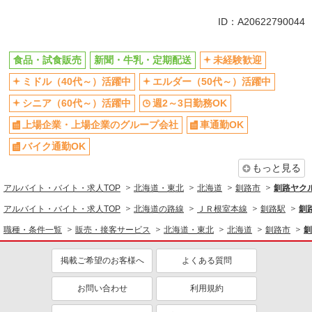
同じ特徴から求人を探す
ID：A20622790044
未経験歓迎
ミドル（40代～）活躍中
週2～3日勤務OK
上場企業・上場企業のグループ会
食品・試食販売
新聞・牛乳・定期配送
未経験歓迎
社
ミドル（40代～）活躍中
エルダー（50代～）活躍中
車通勤OK
扶養内勤務OK
シニア（60代～）活躍中
週2～3日勤務OK
社員登用あり
上場企業・上場企業のグループ会社
車通勤OK
バイク通勤OK
もっと見る
アルバイト・バイト・求人TOP
北海道・東北
北海道
釧路市
釧路ヤク
アルバイト・バイト・求人TOP
北海道の路線
ＪＲ根室本線
釧路駅
釧
職種・条件一覧
販売・接客サービス
北海道・東北
北海道
釧路市
釧
掲載ご希望のお客様へ
よくある質問
お問い合わせ
利用規約