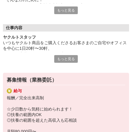
ヤクルトでは≪保育料助成制度≫を取り入れ、
もっと見る
一般の保育園に子どもを預けている方をバックアップ◎
頑張って働いた収入の中から、
少しでも家計の足しに、ママのお小遣いに♪ を応援します！
仕事内容
◆家庭と両立可能な短時間勤務
ヤクルトスタッフ
◆急なお休みにもスタッフ同士で快くフォロー
いつもヤクルト商品をご購入くださるお客さまのご自宅やオフィス
を中心に1日20軒〜30軒、
など、働くママの多いヤクルトならではの
ヤクルト商品をお届けするお仕事です。
充実した環境を整え、
もっと見る
商品を通じてお客さまとふれあう楽しさ、健康的な生活にお役立ち
仕事×育児のお悩みをスッキリ解決に導きます☆
できる喜び。
ヤクルトスタッフのお仕事は、たくさんのヤリガイにあふれていま
す！
募集情報（業務委託）
〜ヤクルトスタッフの1日〜
給与
2児の母として仕事と家庭の両立をしているHさん。
報酬／完全出来高制
実際のワークスタイルを、一例としてご紹介いたします！
※時間は地域によって異なります。
☆少日数から気軽に始められます！
8:20 宅配センターに到着、お届けの準備
◎扶養の範囲内OK
8:30 朝礼が終わったら出発
◎扶養の範囲を超えた高収入も応相談
13:00 お届け修了、翌日準備、集計作業
14:30お仕事修了
月額80,000円〜