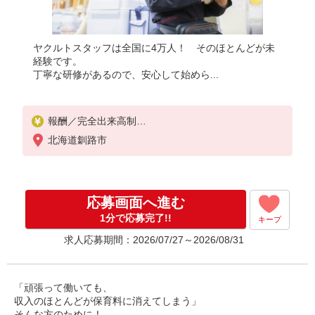
ヤクルトスタッフは全国に4万人！ そのほとんどが未
経験です。
丁寧な研修があるので、安心して始めら...
報酬／完全出来高制
北海道釧路市
☆少日数から気軽に始められます！
◎扶養の範囲内OK
◎扶養の範囲を超えた高収入も応相談
応募画面へ進む
月額80,000円〜
※研修期間中は日当支払あり（5日間：時給1000円）
1分で応募完了!!
キープ
求人応募期間：2026/07/27～2026/08/31
「頑張って働いても、
収入のほとんどが保育料に消えてしまう」
そんな方のために！