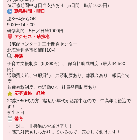
※研修期間中は日当支払あり（5日間：時給1000円）
☆ココがPoint☆
勤務時間・曜日
・保育料補助制度があります！
・家事・夕食の支度なども余裕をもってできます！
週3〜4からOK
9:00〜14：00
研修期間：5日／日給1000円
アクセス・勤務地
【宅配センター】三十間通センター
北海道釧路市松浦町10-4
待遇
子育て支援制度（5,000円）、 保育料助成制度（最大34,500
円）
通勤費支給、制服貸与、共済制度あり、離職金あり、報奨金制
度、
各種表彰制度、車通勤OK、社員登用制度あり
応募資格・経験
20歳〜50代の方（幅広い年代が活躍中なので、中高年も歓迎で
す！）、
学生不可
備考
・非対面・非接触のお届けアリ！
・感染対策もしっかりしているので、安心して働けます！