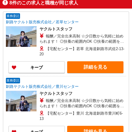
8
件のこの求人と職種が同じ求人
業務委託
釧路ヤクルト販売株式会社／若草センター
ヤクルトスタッフ
報酬／完全出来高制 ☆少日数から気軽に始め
られます！ ◎扶養の範囲内OK ◎扶養の範囲を超
えた高収入も応相談 月額80,000円〜 ※研修期間中
【宅配センター】若草 北海道釧路市武佐2-13-
は日当支払あり（5日間：時給1000円）
20
詳細を見る
キープ
業務委託
釧路ヤクルト販売株式会社／豊川センター
ヤクルトスタッフ
報酬／完全出来高制 ☆少日数から気軽に始め
られます！ ◎扶養の範囲内OK ◎扶養の範囲を超
えた高収入も応相談 月額80,000円〜 ※研修期間中
【宅配センター】豊川 北海道釧路市豊川町6-
は日当支払あり（5日間：時給1000円）
13
詳細を見る