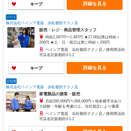
詳細を見る
キープ
パート
株式会社ベイシア電器 浜松都田テクノ店
販売・レジ・商品管理スタッフ
時給1,097円〜1,497円 ★17:00以降は時給＋
200円 ★土・日・祝日は更に時給＋200円
ベイシア電器 浜松都田テクノ店／静岡県浜松
市浜名区新都田3-1-2
詳細を見る
キープ
正社員
株式会社ベイシア電器 浜松都田テクノ店
家電製品の接客・販売
月給200,000円〜268,000円＋他各種手当あり
※経験・年齢を考慮の上、当社規定により優遇
ベイシア電器 浜松都田テクノ店／静岡県浜松
市浜名区新都田3-1-2