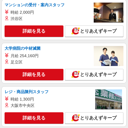
詳細を見る
キープ
円 〜 285143 円
マンションの受付・案内スタッフ
時給 2,000円
契約社員
渋谷区
ソフトバンク販売契約社員【浜松市浜北区エリア】
家電量販店内の携帯販売スタッフ
詳細を見る
とりあえずキープ
月給 263,340円 〜 263,340円 試用期間なし ※
経験・能力による 【試用期間】時給 0 円 〜 0 円
■ソフトバンク販売契約社員【浜松市浜北区エ
大学病院の中材滅菌
リア】 静岡県浜松市浜北区
月給 254,160円
足立区
詳細を見る
キープ
詳細を見る
とりあえずキープ
正社員
ソフトバンクプレ葉ウォーク浜北店
ソフトバンクショップの携帯販売スタッフ
レジ・商品陳列スタッフ
月給 250,000円 〜 298,000円 固定残業代:
時給 1,300円
40,000円 〜 47,000円（26時間相当） ＊時間外手
大阪市中央区
当は時間外労働の有無にかかわらず、固定残業代
■ソフトバンクプレ葉ウォーク浜北店 静岡県
として支給し、相当時間を超える時間外労働分は
浜松市浜名区 貴布祢 1200 2階
法定どおり追加で支給します。 試用期間あり 3ヶ
詳細を見る
とりあえずキープ
月 月給25万円以上 ※経験・能力による 【試用期
詳細を見る
キープ
間】月給 217000 円 〜 217000 円