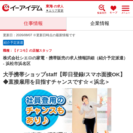
東海
の求人
▼エリア変更
仕事情報
企業情報
更新日：2026/08/07 ※更新日時点の最新情報です
紹介予定派遣
職種：【ドコモ】の店舗スタッフ
株式会社シエロの家電・携帯販売の求人情報詳細（紹介予定派遣）
- 浜松市浜名区
大手携帯ショップstaff【即日登録/スマホ面接OK】
◆直接雇用を目指すチャンスです☆＜浜北＞