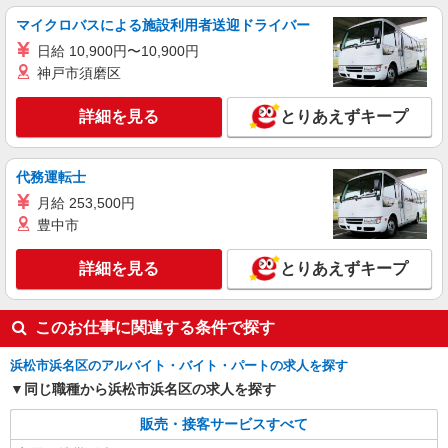
マイクロバスによる施設利用者送迎ドライバー
正社員
日給 10,900円〜10,900円
ソフトバンクサンストリート浜北店
神戸市須磨区
ソフトバンクショップの携帯販売スタッフ
月給 212,490円 〜 285,143円 固定残業代:
詳細を見る
とりあえずキープ
27,426円 〜 36,803円（20時間相当） ＊時間外手
当は時間外労働の有無にかかわらず、固定残業代
■ソフトバンクサンストリート浜北店 静岡県
として支給し、相当時間を超える時間外労働分は
浜松市浜名区 平口 2861 サンストリート浜北
代務運転士
法定どおり追加で支給します。 試用期間あり 3ヶ
内
月 ※経験・能力による 【試用期間】月給 212490
月給 253,500円
詳細を見る
キープ
円 〜 285143 円
豊中市
パート
詳細を見る
とりあえずキープ
ケーズデンキ プレ葉ウォーク浜北店
家電量販店のレジ・品出し・販売スタッフ等
■ロングパートナー（週35〜40時間勤務の方）
このお仕事に関連する条件で探す
【平日】時給1400円 【平日１７時以降】時給1450
円 【土日祝】時給1500円 ★年1回、昇給・昇格制
浜松市浜名区のアルバイト・バイト・パートの求人を探す
静岡県浜松市浜名区貴布祢1200番地
度あり（当社規定あり） ★上記時給はスタート時
同じ職種から浜松市浜名区の求人を探す
の時給です。 元気で明るいあいさつができる方
詳細を見る
キープ
は、しっかり昇給しています！
販売・接客サービスすべて