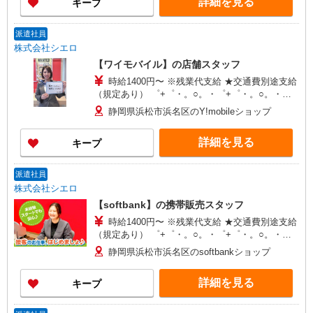
詳細を見る
キープ
派遣社員
株式会社シエロ
【ワイモバイル】の店舗スタッフ
時給1400円〜 ※残業代支給 ★交通費別途支給
（規定あり） ゜+゜・。○。・゜+゜・。○。・゜
+゜ 入社祝い金10万円支給(規定有) お友達を紹介
静岡県浜松市浜名区のY!mobileショップ
頂くと, インセンティブ支給(規定有) ★月2回払
い・週払い可能（規程有）★ ゜・。○。・゜
詳細を見る
キープ
+゜・。○。・゜+゜
派遣社員
株式会社シエロ
【softbank】の携帯販売スタッフ
時給1400円〜 ※残業代支給 ★交通費別途支給
（規定あり） ゜+゜・。○。・゜+゜・。○。・゜
+゜ 入社祝い金10万円支給(規定有) お友達を紹介
静岡県浜松市浜名区のsoftbankショップ
頂くと, インセンティブ支給(規定有) ★月2回払
い・週払い可能（規程有）★ ゜・。○。・゜
詳細を見る
キープ
+゜・。○。・゜+゜