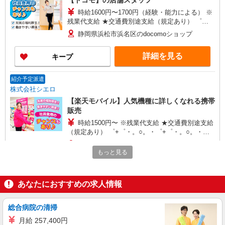
【ドコモ】の店舗スタッフ
時給1600円〜1700円（経験・能力による） ※
残業代支給 ★交通費別途支給（規定あり） ゜
+゜・。○。・゜+゜・。○。・゜+゜ 入社祝い金10
静岡県浜松市浜名区のdocomoショップ
万円支給(規定有) お友達を紹介頂くと, インセンテ
ィブ支給(規定有) ★月2回払い・週払い可能（規程
詳細を見る
キープ
有）★ ゜・。○。・゜+゜・。○。・゜+゜
紹介予定派遣
株式会社シエロ
【楽天モバイル】人気機種に詳しくなれる携帯
販売
時給1500円〜 ※残業代支給 ★交通費別途支給
（規定あり） ゜+゜・。○。・゜+゜・。○。・゜
+゜ 入社祝い金10万円支給(規定有) お友達を紹介
静岡県浜松市浜名区の携帯ショップ
頂くと, インセンティブ支給(規定有) ★月2回払
もっと見る
い・週払い可能（規程有）★ ゜・。○。・゜
詳細を見る
キープ
+゜・。○。・゜+゜
あなたにおすすめの求人情報
派遣社員
株式会社シエロ
総合病院の清掃
【ドコモ】の店舗スタッフ
月給 257,400円
時給1300円〜1400円（経験・能力による） ※