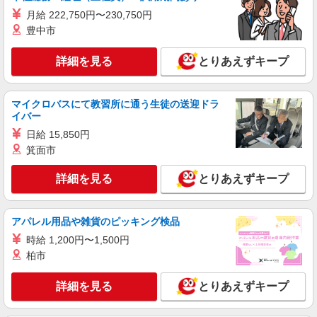
詳細を見る
キープ
+゜・。○。・゜+゜
月給 222,750円〜230,750円
豊中市
アルバイト
株式会社ヤマダデンキ テックランドサンストリート浜北店（仮
詳細を見る
とりあえずキープ
称） W99575
販売兼レジ等店内業務 A7010
時給1200円 高校生 時給1150円
マイクロバスにて教習所に通う生徒の送迎ドラ
イバー
テックランドサンストリート浜北店（仮称）
（静岡県浜松市浜名区平口2861） ★今夏オープン
日給 15,850円
予定
箕面市
詳細を見る
キープ
詳細を見る
とりあえずキープ
正社員
ワイモバイルプレ葉ウォーク浜北店
アパレル用品や雑貨のピッキング検品
ワイモバイルショップの携帯販売スタッフ
時給 1,200円〜1,500円
月給 212,490円 〜 285,143円 固定残業代:
柏市
27,426円 〜 36,803円（20時間相当） ＊時間外手
当は時間外労働の有無にかかわらず、固定残業代
■ワイモバイルプレ葉ウォーク浜北店 静岡県浜
として支給し、相当時間を超える時間外労働分は
詳細を見る
とりあえずキープ
松市浜名区貴布祢1200 2階
法定どおり追加で支給します。 試用期間あり 3ヶ
月 ※経験・能力による 【試用期間】月給 212490