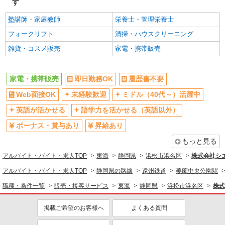
す
塾講師・家庭教師
栄養士・管理栄養士
フォークリフト
清掃・ハウスクリーニング
雑貨・コスメ販売
家電・携帯販売
家電・携帯販売
即日勤務OK
履歴書不要
Web面接OK
未経験歓迎
ミドル（40代～）活躍中
英語が活かせる
語学力を活かせる（英語以外）
ボーナス・賞与あり
昇給あり
もっと見る
アルバイト・バイト・求人TOP
東海
静岡県
浜松市浜名区
株式会社シ
アルバイト・バイト・求人TOP
静岡県の路線
遠州鉄道
美薗中央公園駅
職種・条件一覧
販売・接客サービス
東海
静岡県
浜松市浜名区
株式
掲載ご希望のお客様へ
よくある質問