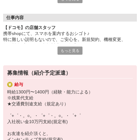
自分だけじゃなくって、
家族や友人にも適用されます！
仕事内容
さらに！各種リゾート施設やスポーツジムなどが
【ドコモ】の店舗スタッフ
特別割引価格でご利用可能☆
携帯shopにて、スマホを案内するおシゴト♪
お得に過ごしたいあなたの味方です♪
特に難しい説明もないので、ご安心を。新規契約、機種変更、
各種料金プランのご相談対応・ご提案などをお願いします。
【選べるお仕事いろいろ】
もっと見る
￣￣￣￣￣￣￣￣￣￣￣
初めての方でも安心♪
▼オフィスワーク
あなた専属のコーディネーターが親切・丁寧にフォローするので、
事務、経理、データ入力、コールセンター、受付
満足度◎
▼工場・製造・軽作業系
募集情報（紹介予定派遣）
機械/食品製造・梱包・仕分け・加工・組立・検査
■携帯やインターネット販売業務
▼美容系
給与
docomo(ドコモ)/au(エーユー)・KDDI/softbank(ソフトバンク)など
眉毛サロンのアイブロウ・ネイリスト・エステ
時給1300円〜1400円（経験・能力による）
の大手キャリアから
▼営業・販売
※残業代支給
ワイモバイル(Y!mobille)、楽天モバイル、UQなど格安スマホまで幅
法人営業・アパレル販売・個別指導塾・人材紹介
★交通費別途支給（規定あり）
広く紹介可能♪
▼人気案件も多数♪
人気のApple（アップル）店舗もございます！
短期・期間限定・オープニング・官公庁案件
゜+゜・。○。・゜+゜・。○。・゜+゜
上場/優良/大手企業など
入社祝い金10万円支給(規定有)
【スマホ面接実施中】
お友達を紹介頂くと,
￣￣￣￣￣￣￣￣￣
インセンティブ支給(規定有)