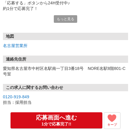
「応募する」ボタンから24H受付中♪
約1分で応募完了！
もっと見る
■電話応募の場合
電話応募も歓迎！（受付:10:00〜20:00）
土日祝も受付中♪
地図
【選考フロー】
名古屋営業所
①応募から3営業日を目安に、メールorお電話でご連絡します。
②面接日時を決定！「0120」から始まる電話番号からご連絡します
★スマホでWEB面接（LINEなど）・出張面接・事務所面接と選べま
連絡先住所
す
愛知県名古屋市中村区名駅南一丁目3番18号 NORE名駅8階801-C
③面接実施（履歴書不要）
号室
④勤務開始（スタート日は応相談）
※ご希望があれば、職場見学の調整もOKです！
この求人に関するお問い合わせ
お気軽にご応募ください♪
0120-919-849
担当：採用担当
応募画面へ進む
1分で応募完了!!
キープ