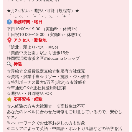
自宅に居ながらスマホでカンタン面接OK！
オンライン面談なのでスピード対応。
★月2回払い・週払い可能（規程有）★
即日登録もOK♪
゜・。○。・゜+゜・。○。・゜+゜
勤務時間・曜日
気になった方はお気軽にご相談ください！
平日10:00〜19:00 （実働8h・休憩1h）
土日祝10:00〜19:00 （実働8h・休憩1h）
アクセス・勤務地
「浜北」駅よりバス・車5分
「美薗中央公園」駅より徒歩15分
静岡県浜松市浜名区のdocomoショップ
待遇
☆昇給☆交通費規定支給☆制服有☆社保完
☆資格・残業手当☆リゾート施設・ジム優待
☆特別ボーナス最大5万円(規定)☆友達紹介
☆車通勤OK☆正社員登用制度有
☆週払い・月2回払いOK
応募資格・経験
☆未経験の方も大歓迎☆ ※高校生は不可
あなたのレベルに合わせた研修をご用意しているので、安心し
てネ♪
※ハローワークでお仕事お探しの方も対象
※エリアによって英語・中国語・ポルトガル語などの語学を活