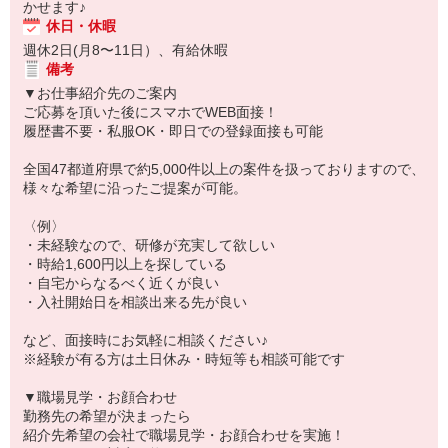
かせます♪
休日・休暇
週休2日(月8〜11日）、有給休暇
備考
▼お仕事紹介先のご案内
ご応募を頂いた後にスマホでWEB面接！
履歴書不要・私服OK・即日での登録面接も可能
全国47都道府県で約5,000件以上の案件を扱っておりますので、
様々な希望に沿ったご提案が可能。
〈例〉
・未経験なので、研修が充実して欲しい
・時給1,600円以上を探している
・自宅からなるべく近くが良い
・入社開始日を相談出来る先が良い
など、面接時にお気軽に相談ください♪
※経験が有る方は土日休み・時短等も相談可能です
▼職場見学・お顔合わせ
勤務先の希望が決まったら
紹介先希望の会社で職場見学・お顔合わせを実施！