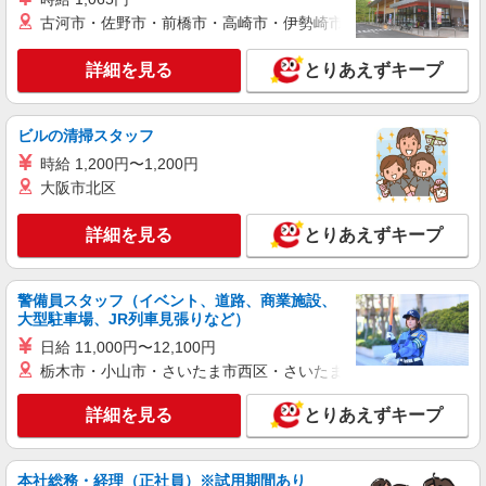
頂くと, インセンティブ支給(規定有) ★月2回払
古河市・佐野市・前橋市・高崎市・伊勢崎市・太田市・館林市・
い・週払い可能（規程有）★ ゜・。○。・゜
詳細を見る
キープ
+゜・。○。・゜+゜
詳細を見る
とりあえずキープ
紹介予定派遣
株式会社シエロ
ビルの清掃スタッフ
【エーユー】の店舗スタッフ
時給 1,200円〜1,200円
時給1350円〜 ※残業代支給 ★交通費別途支給
（規定あり） ゜+゜・。○。・゜+゜・。○。・゜
大阪市北区
+゜ 入社祝い金10万円支給(規定有) お友達を紹介
静岡県浜松市浜北区のauショップ
頂くと, インセンティブ支給(規定有) ★月2回払
詳細を見る
とりあえずキープ
い・週払い可能（規程有）★ ゜・。○。・゜
詳細を見る
キープ
+゜・。○。・゜+゜
警備員スタッフ（イベント、道路、商業施設、
派遣社員
大型駐車場、JR列車見張りなど）
株式会社シエロ
日給 11,000円〜12,100円
【楽天モバイル】人気機種に詳しくなれる携帯
栃木市・小山市・さいたま市西区・さいたま市岩槻区・久喜市・
販売
時給1500円〜 ※残業代支給 ★交通費別途支給
詳細を見る
とりあえずキープ
（規定あり） ゜+゜・。○。・゜+゜・。○。・゜
+゜ 入社祝い金10万円支給(規定有) お友達を紹介
静岡県浜松市浜名区の携帯ショップ
頂くと, インセンティブ支給(規定有) ★月2回払
本社総務・経理（正社員）※試用期間あり
い・週払い可能（規程有）★ ゜・。○。・゜