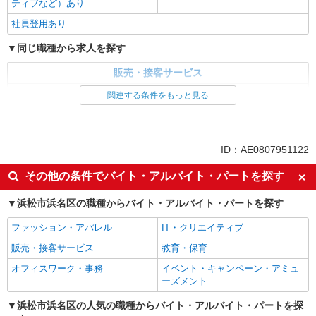
ティブなど）あり
社員登用あり
同じ職種から求人を探す
販売・接客サービス
家電・携帯販売
関連する条件をもっと見る
同じ特徴から求人を探す
未経験歓迎
ミドル（40代～）活躍中
ID：AE0807951122
英語が活かせる
ボーナス・賞与あり
その他の条件でバイト・アルバイト・パートを探す
日払い
車通勤OK
浜松市浜名区の職種からバイト・アルバイト・パートを探す
交通費支給
社会保険あり
社員登用あり
ファッション・アパレル
IT・クリエイティブ
販売・接客サービス
教育・保育
オフィスワーク・事務
イベント・キャンペーン・アミュ
ーズメント
浜松市浜名区の人気の職種からバイト・アルバイト・パートを探