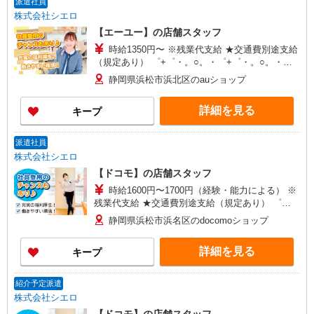
派遣社員
株式会社シエロ
【エーユー】の店舗スタッフ
時給1350円〜 ※残業代支給 ★交通費別途支給
（規定あり） ゜+゜・。○。・゜+゜・。○。・゜
+゜ 入社祝い金10万円支給(規定有) お友達を紹介
静岡県浜松市浜北区のauショップ
頂くと, インセンティブ支給(規定有) ★月2回払
い・週払い可能（規程有）★ ゜・。○。・゜
詳細を見る
キープ
+゜・。○。・゜+゜
派遣社員
株式会社シエロ
【ドコモ】の店舗スタッフ
時給1600円〜1700円（経験・能力による） ※
残業代支給 ★交通費別途支給（規定あり） ゜
+゜・。○。・゜+゜・。○。・゜+゜ 入社祝い金10
静岡県浜松市浜名区のdocomoショップ
万円支給(規定有) お友達を紹介頂くと, インセンテ
ィブ支給(規定有) ★月2回払い・週払い可能（規程
詳細を見る
キープ
有）★ ゜・。○。・゜+゜・。○。・゜+゜
紹介予定派遣
株式会社シエロ