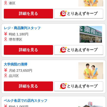
港区
残業代支給 ★交通費別途支給（規定あり） ゜
+゜・。○。・゜+゜・。○。・゜+゜ 入社祝い金10
静岡県浜松市浜名区のdocomoショップ
万円支給(規定有) お友達を紹介頂くと, インセンテ
詳細を見る
とりあえずキープ
ィブ支給(規定有) ★月2回払い・週払い可能（規程
詳細を見る
キープ
有）★ ゜・。○。・゜+゜・。○。・゜+゜
レジ・商品陳列スタッフ
紹介予定派遣
時給 1,180円
株式会社シエロ
堺市堺区
【ワイモバイル】の店舗スタッフ
時給1400円〜 ※残業代支給 ★交通費別途支給
詳細を見る
とりあえずキープ
（規定あり） ゜+゜・。○。・゜+゜・。○。・゜
+゜ 入社祝い金10万円支給(規定有) お友達を紹介
静岡県浜松市浜名区のY!mobileショップ
頂くと, インセンティブ支給(規定有) ★月2回払
大学病院の清掃
い・週払い可能（規程有）★ ゜・。○。・゜
詳細を見る
キープ
+゜・。○。・゜+゜
月給 273,650円
品川区
紹介予定派遣
株式会社シエロ
詳細を見る
とりあえずキープ
【softbank】の携帯販売スタッフ
時給1400円〜 ※残業代支給 ★交通費別途支給
（規定あり） ゜+゜・。○。・゜+゜・。○。・゜
ベルク各店での店内スタッフ
+゜ 入社祝い金10万円支給(規定有) お友達を紹介
静岡県浜松市浜名区のsoftbankショップ
時給 1,065円