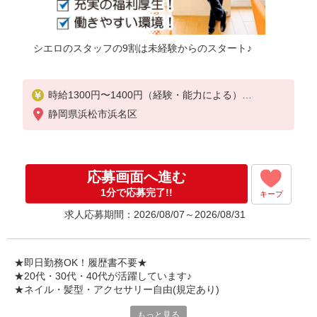
シエロのスタッフの9割は未経験からのスタート♪
時給1300円〜1400円（経験・能力による）
※残業代支給
静岡県浜松市浜名区
★交通費別途支給（規定あり）
゜+゜・。○。・゜+゜・。○。・゜+゜
入社祝い金10万円支給(規定有)
応募画面へ進む
お友達を紹介頂くと,
1分で応募完了!!
キープ
インセンティブ支給(規定有)
求人応募期間：2026/08/07～2026/08/31
★月2回払い・週払い可能（規程有）★
゜・。○。・゜+゜・。○。・゜+゜
★即日勤務OK！履歴書不要★
★20代・30代・40代が活躍しています♪
★ネイル・髪型・アクセサリー自由(規定あり)
もっと見る
各キャリアの新機種が特別価格で購入OK！！