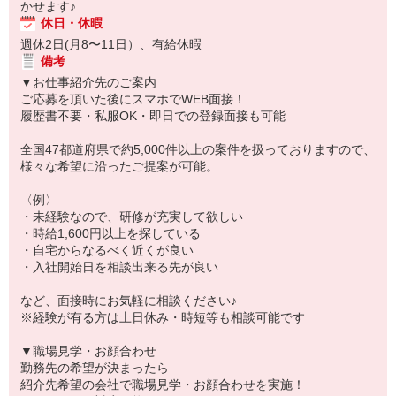
かせます♪
休日・休暇
週休2日(月8〜11日）、有給休暇
備考
▼お仕事紹介先のご案内
ご応募を頂いた後にスマホでWEB面接！
履歴書不要・私服OK・即日での登録面接も可能
全国47都道府県で約5,000件以上の案件を扱っておりますので、
様々な希望に沿ったご提案が可能。
〈例〉
・未経験なので、研修が充実して欲しい
・時給1,600円以上を探している
・自宅からなるべく近くが良い
・入社開始日を相談出来る先が良い
など、面接時にお気軽に相談ください♪
※経験が有る方は土日休み・時短等も相談可能です
▼職場見学・お顔合わせ
勤務先の希望が決まったら
紹介先希望の会社で職場見学・お顔合わせを実施！