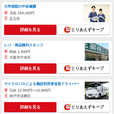
大学病院の中材滅菌
契約社員
月給 254,160円
ソフトバンク販売契約社員【浜松市浜北区エリア】
足立区
家電量販店内の携帯販売スタッフ
月給 263,340円 〜 263,340円 試用期間なし ※
詳細を見る
とりあえずキープ
経験・能力による 【試用期間】時給 0 円 〜 0 円
■ソフトバンク販売契約社員【浜松市浜北区エ
リア】 静岡県浜松市浜北区
レジ・商品陳列スタッフ
時給 1,300円
詳細を見る
キープ
大阪市中央区
パート
詳細を見る
とりあえずキープ
ケーズデンキ プレ葉ウォーク浜北店
家電量販店のレジ・品出し・販売スタッフ等
■ロングパートナー（週35〜40時間勤務の方）
マイクロバスによる施設利用者送迎ドライバー
【平日】時給1400円 【平日１７時以降】時給1450
日給 10,900円〜10,900円
円 【土日祝】時給1500円 ★年1回、昇給・昇格制
静岡県浜松市浜名区貴布祢1200番地
神戸市須磨区
度あり（当社規定あり） ★上記時給はスタート時
の時給です。 元気で明るいあいさつができる方
詳細を見る
キープ
は、しっかり昇給しています！
詳細を見る
とりあえずキープ