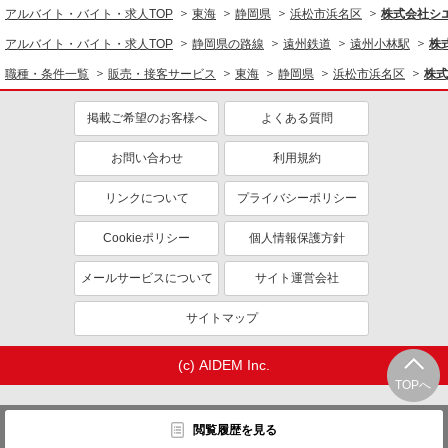
アルバイト・バイト・求人TOP
東海
静岡県
浜松市浜名区
株式会社シ
アルバイト・バイト・求人TOP
静岡県の路線
遠州鉄道
遠州小林駅
株
職種・条件一覧
販売・接客サービス
東海
静岡県
浜松市浜名区
株式
掲載ご希望のお客様へ
よくある質問
お問い合わせ
利用規約
リンクについて
プライバシーポリシー
Cookieポリシー
個人情報保護方針
メールサービスについて
サイト運営会社
サイトマップ
(c) AIDEM Inc.
TOPへ
閲覧履歴を見る