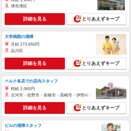
頂くと, インセンティブ支給(規定有) ★月2回払
堺市堺区
い・週払い可能（規程有）★ ゜・。○。・゜
詳細を見る
キープ
+゜・。○。・゜+゜
詳細を見る
とりあえずキープ
派遣社員
株式会社シエロ
大学病院の清掃
【楽天モバイル】人気機種に詳しくなれる携帯
販売
月給 273,650円
時給1500円〜 ※残業代支給 ★交通費別途支給
品川区
（規定あり） ゜+゜・。○。・゜+゜・。○。・゜
+゜ 入社祝い金10万円支給(規定有) お友達を紹介
静岡県浜松市浜名区の携帯ショップ
詳細を見る
とりあえずキープ
頂くと, インセンティブ支給(規定有) ★月2回払
い・週払い可能（規程有）★ ゜・。○。・゜
詳細を見る
キープ
+゜・。○。・゜+゜
ベルク各店での店内スタッフ
時給 1,065円
派遣社員
株式会社シエロ
古河市・佐野市・前橋市・高崎市・伊勢崎市・太田市・館林市・
【エーユー】の店舗スタッフ
詳細を見る
とりあえずキープ
時給1350円〜 ※残業代支給 ★交通費別途支給
（規定あり） ゜+゜・。○。・゜+゜・。○。・゜
+゜ 入社祝い金10万円支給(規定有) お友達を紹介
静岡県浜松市浜北区のauショップ
頂くと, インセンティブ支給(規定有) ★月2回払
ビルの清掃スタッフ
い・週払い可能（規程有）★ ゜・。○。・゜