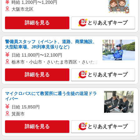
時給 1,200円〜1,200円
詳細を見る
キープ
+゜・。○。・゜+゜
大阪市北区
アルバイト
詳細を見る
とりあえずキープ
株式会社ヤマダデンキ テックランドサンストリート浜北店（仮
称） W99575
販売兼レジ等店内業務 A7010
警備員スタッフ（イベント、道路、商業施設、
時給1200円 高校生 時給1150円
大型駐車場、JR列車見張りなど）
テックランドサンストリート浜北店（仮称）
日給 11,000円〜12,100円
（静岡県浜松市浜名区平口2861） ★今夏オープン
栃木市・小山市・さいたま市西区・さいたま市岩槻区・久喜市・
予定
詳細を見る
キープ
詳細を見る
とりあえずキープ
正社員
ソフトバンクサンストリート浜北店
マイクロバスにて教習所に通う生徒の送迎ドラ
イバー
ソフトバンクショップの携帯販売スタッフ
日給 15,850円
月給 212,490円 〜 285,143円 固定残業代:
27,426円 〜 36,803円（20時間相当） ＊時間外手
箕面市
当は時間外労働の有無にかかわらず、固定残業代
■ソフトバンクサンストリート浜北店 静岡県
として支給し、相当時間を超える時間外労働分は
詳細を見る
とりあえずキープ
浜松市浜名区 平口 2861 サンストリート浜北
法定どおり追加で支給します。 試用期間あり 3ヶ
内
月 ※経験・能力による 【試用期間】月給 212490