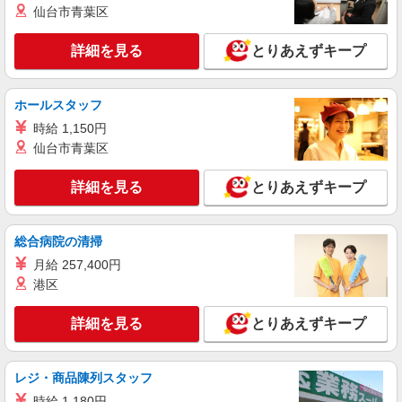
仙台市青葉区
+゜・。○。・゜+゜・。○。・゜+゜ 入社祝い金10
静岡県浜松市浜名区のdocomoショップ
万円支給(規定有) お友達を紹介頂くと, インセンテ
ィブ支給(規定有) ★月2回払い・週払い可能（規程
詳細を見る
とりあえずキープ
詳細を見る
キープ
有）★ ゜・。○。・゜+゜・。○。・゜+゜
紹介予定派遣
ホールスタッフ
株式会社シエロ
時給 1,150円
【楽天モバイル】人気機種に詳しくなれる携帯
仙台市青葉区
販売
時給1500円〜 ※残業代支給 ★交通費別途支給
詳細を見る
とりあえずキープ
（規定あり） ゜+゜・。○。・゜+゜・。○。・゜
+゜ 入社祝い金10万円支給(規定有) お友達を紹介
静岡県浜松市浜名区の携帯ショップ
頂くと, インセンティブ支給(規定有) ★月2回払
総合病院の清掃
い・週払い可能（規程有）★ ゜・。○。・゜
詳細を見る
キープ
+゜・。○。・゜+゜
月給 257,400円
港区
派遣社員
株式会社シエロ
詳細を見る
とりあえずキープ
【ワイモバイル】の店舗スタッフ
時給1400円〜 ※残業代支給 ★交通費別途支給
（規定あり） ゜+゜・。○。・゜+゜・。○。・゜
レジ・商品陳列スタッフ
+゜ 入社祝い金10万円支給(規定有) お友達を紹介
静岡県浜松市浜名区のY!mobileショップ
時給 1,180円