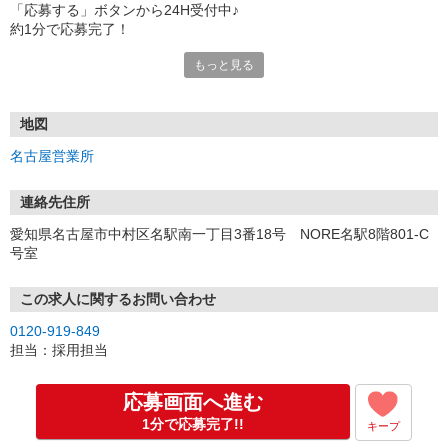
「応募する」ボタンから24H受付中♪
約1分で応募完了！
もっと見る
■電話応募の場合
電話応募も歓迎！（受付:10:00〜20:00）
土日祝も受付中♪
地図
【選考フロー】
名古屋営業所
①応募から3営業日を目安に、メールorお電話でご連絡します。
②面接日時を決定！「0120」から始まる電話番号からご連絡します
★スマホでWEB面接（LINEなど）・出張面接・事務所面接と選べま
連絡先住所
す
愛知県名古屋市中村区名駅南一丁目3番18号 NORE名駅8階801-C
③面接実施（履歴書不要）
号室
④勤務開始（スタート日は応相談）
※ご希望があれば、職場見学の調整もOKです！
この求人に関するお問い合わせ
お気軽にご応募ください♪
0120-919-849
担当：採用担当
応募画面へ進む
1分で応募完了!!
キープ