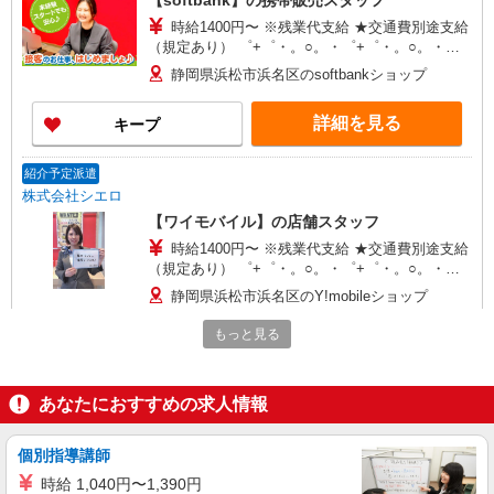
【softbank】の携帯販売スタッフ
時給1400円〜 ※残業代支給 ★交通費別途支給
（規定あり） ゜+゜・。○。・゜+゜・。○。・゜
+゜ 入社祝い金10万円支給(規定有) お友達を紹介
静岡県浜松市浜名区のsoftbankショップ
頂くと, インセンティブ支給(規定有) ★月2回払
い・週払い可能（規程有）★ ゜・。○。・゜
詳細を見る
キープ
+゜・。○。・゜+゜
紹介予定派遣
株式会社シエロ
【ワイモバイル】の店舗スタッフ
時給1400円〜 ※残業代支給 ★交通費別途支給
（規定あり） ゜+゜・。○。・゜+゜・。○。・゜
+゜ 入社祝い金10万円支給(規定有) お友達を紹介
静岡県浜松市浜名区のY!mobileショップ
頂くと, インセンティブ支給(規定有) ★月2回払
い・週払い可能（規程有）★ ゜・。○。・゜
もっと見る
詳細を見る
キープ
+゜・。○。・゜+゜
派遣社員
あなたにおすすめの求人情報
株式会社シエロ
【ドコモ】の店舗スタッフ
個別指導講師
時給1300円〜1400円（経験・能力による） ※
時給 1,040円〜1,390円
残業代支給 ★交通費別途支給（規定あり） ゜