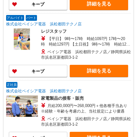
詳細を見る
キープ
アルバイト
パート
株式会社ベイシア電器 浜松都田テクノ店
レジスタッフ
【平日】 9時〜17時 時給1097円 17時〜20
時 時給1297円 【土日祝】 9時〜17時 時給1297
円 17時〜20時 時給1497円 ★17:00以降は時給＋
ベイシア電器 浜松都田テクノ店／静岡県浜松
200円 ★土・日・祝日は更に時給＋200円
市浜名区新都田3-1-2
詳細を見る
キープ
正社員
株式会社ベイシア電器 浜松都田テクノ店
家電製品の接客・販売
月給200,000円〜268,000円＋他各種手当あり
※経験・年齢を考慮の上、当社規定により優遇
ベイシア電器 浜松都田テクノ店／静岡県浜松
市浜名区新都田3-1-2