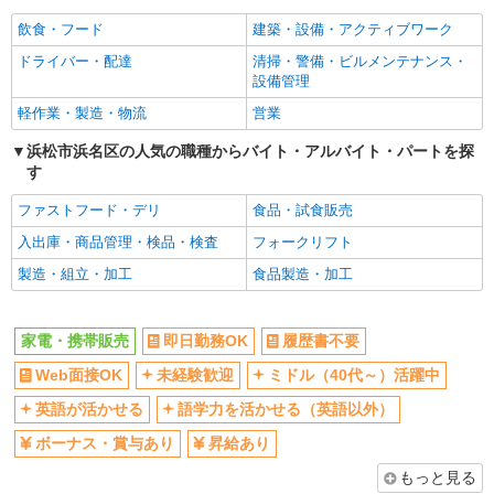
社員登用あり
飲食・フード
建築・設備・アクティブワーク
ドライバー・配達
清掃・警備・ビルメンテナンス・
設備管理
軽作業・製造・物流
営業
浜松市浜名区の人気の職種からバイト・アルバイト・パートを探
す
ファストフード・デリ
食品・試食販売
入出庫・商品管理・検品・検査
フォークリフト
製造・組立・加工
食品製造・加工
家電・携帯販売
即日勤務OK
履歴書不要
Web面接OK
未経験歓迎
ミドル（40代～）活躍中
英語が活かせる
語学力を活かせる（英語以外）
ボーナス・賞与あり
昇給あり
もっと見る