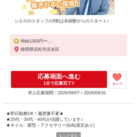
シエロのスタッフの9割は未経験からのスタート♪
時給1350円〜
※残業代支給
静岡県浜松市浜名区
★交通費別途支給（規定あり）
゜+゜・。○。・゜+゜・。○。・゜+゜
入社祝い金10万円支給(規定有)
応募画面へ進む
お友達を紹介頂くと,
1分で応募完了!!
キープ
インセンティブ支給(規定有)
求人応募期間：2026/08/07～2026/08/31
★月2回払い・週払い可能（規程有）★
゜・。○。・゜+゜・。○。・゜+゜
★即日勤務OK！履歴書不要★
★20代・30代・40代が活躍しています♪
★ネイル・髪型・アクセサリー自由(規定あり)
もっと見る
各キャリアの新機種が特別価格で購入OK！！