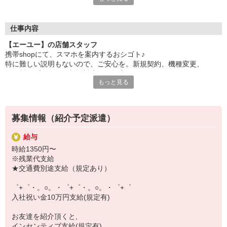
自分だけじゃなくって、
家族や友人にも適用されます！
仕事内容
さらに！各種リゾート施設やスポーツジムなどが
【エーユー】の店舗スタッフ
特別割引価格でご利用可能☆
携帯shopにて、スマホを案内するおシゴト♪
お得に過ごしたいあなたの味方です♪
特に難しい説明もないので、ご安心を。新規契約、機種変更、
各種料金プランのご相談対応・ご提案などをお願いします。
【選べるお仕事いろいろ】
もっと見る
￣￣￣￣￣￣￣￣￣￣￣
初めての方でも安心♪
▼オフィスワーク
あなた専属のコーディネーターが親切・丁寧にフォローするので、
事務、経理、データ入力、コールセンター、受付
満足度◎
▼工場・製造・軽作業系
募集情報（紹介予定派遣）
機械/食品製造・梱包・仕分け・加工・組立・検査
■携帯やインターネット販売業務
▼美容系
給与
docomo(ドコモ)/au(エーユー)・KDDI/softbank(ソフトバンク)など
眉毛サロンのアイブロウ・ネイリスト・エステ
時給1350円〜
の大手キャリアから
▼営業・販売
※残業代支給
ワイモバイル(Y!mobille)、楽天モバイル、UQなど格安スマホまで幅
法人営業・アパレル販売・個別指導塾・人材紹介
★交通費別途支給（規定あり）
広く紹介可能♪
▼人気案件も多数♪
人気のApple（アップル）店舗もございます！
短期・期間限定・オープニング・官公庁案件
゜+゜・。○。・゜+゜・。○。・゜+゜
上場/優良/大手企業など
入社祝い金10万円支給(規定有)
【スマホ面接実施中】
お友達を紹介頂くと,
￣￣￣￣￣￣￣￣￣
インセンティブ支給(規定有)