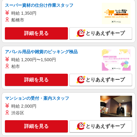
詳細を見る
キープ
円 〜 285143 円
スーパー資材の仕分け作業スタッフ
時給 1,350円
正社員
船橋市
ワイモバイルプレ葉ウォーク浜北店
ワイモバイルショップの携帯販売スタッフ
詳細を見る
とりあえずキープ
月給 212,490円 〜 285,143円 固定残業代:
27,426円 〜 36,803円（20時間相当） ＊時間外手
当は時間外労働の有無にかかわらず、固定残業代
■ワイモバイルプレ葉ウォーク浜北店 静岡県浜
アパレル用品や雑貨のピッキング検品
として支給し、相当時間を超える時間外労働分は
松市浜名区貴布祢1200 2階
法定どおり追加で支給します。 試用期間あり 3ヶ
時給 1,200円〜1,500円
月 ※経験・能力による 【試用期間】月給 212490
柏市
詳細を見る
キープ
円 〜 285143 円
詳細を見る
とりあえずキープ
正社員
ソフトバンクプレ葉ウォーク浜北店
ソフトバンクショップの携帯販売スタッフ
マンションの受付・案内スタッフ
月給 250,000円 〜 298,000円 固定残業代:
時給 2,000円
40,000円 〜 47,000円（26時間相当） ＊時間外手
渋谷区
当は時間外労働の有無にかかわらず、固定残業代
■ソフトバンクプレ葉ウォーク浜北店 静岡県
として支給し、相当時間を超える時間外労働分は
浜松市浜名区 貴布祢 1200 2階
法定どおり追加で支給します。 試用期間あり 3ヶ
詳細を見る
とりあえずキープ
月 月給25万円以上 ※経験・能力による 【試用期
詳細を見る
キープ
間】月給 217000 円 〜 217000 円