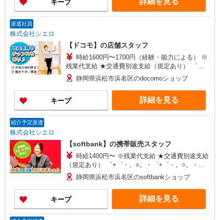
詳細を見る
キープ
派遣社員
株式会社シエロ
【ドコモ】の店舗スタッフ
時給1600円〜1700円（経験・能力による） ※
残業代支給 ★交通費別途支給（規定あり） ゜
+゜・。○。・゜+゜・。○。・゜+゜ 入社祝い金10
静岡県浜松市浜名区のdocomoショップ
万円支給(規定有) お友達を紹介頂くと, インセンテ
ィブ支給(規定有) ★月2回払い・週払い可能（規程
詳細を見る
キープ
有）★ ゜・。○。・゜+゜・。○。・゜+゜
紹介予定派遣
株式会社シエロ
【softbank】の携帯販売スタッフ
時給1400円〜 ※残業代支給 ★交通費別途支給
（規定あり） ゜+゜・。○。・゜+゜・。○。・゜
+゜ 入社祝い金10万円支給(規定有) お友達を紹介
静岡県浜松市浜名区のsoftbankショップ
頂くと, インセンティブ支給(規定有) ★月2回払
い・週払い可能（規程有）★ ゜・。○。・゜
詳細を見る
キープ
+゜・。○。・゜+゜