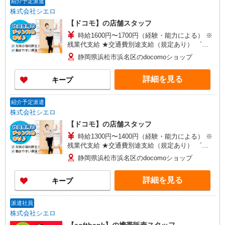
紹介予定派遣
株式会社シエロ
【ドコモ】の店舗スタッフ
時給1600円〜1700円（経験・能力による） ※
残業代支給 ★交通費別途支給（規定あり） ゜
+゜・。○。・゜+゜・。○。・゜+゜ 入社祝い金10
静岡県浜松市浜名区のdocomoショップ
万円支給(規定有) お友達を紹介頂くと, インセンテ
ィブ支給(規定有) ★月2回払い・週払い可能（規程
詳細を見る
キープ
有）★ ゜・。○。・゜+゜・。○。・゜+゜
紹介予定派遣
株式会社シエロ
【ドコモ】の店舗スタッフ
時給1300円〜1400円（経験・能力による） ※
残業代支給 ★交通費別途支給（規定あり） ゜
+゜・。○。・゜+゜・。○。・゜+゜ 入社祝い金10
静岡県浜松市浜名区のdocomoショップ
万円支給(規定有) お友達を紹介頂くと, インセンテ
ィブ支給(規定有) ★月2回払い・週払い可能（規程
詳細を見る
キープ
有）★ ゜・。○。・゜+゜・。○。・゜+゜
派遣社員
株式会社シエロ