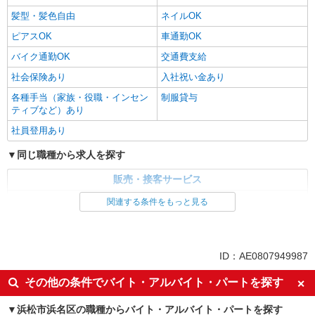
髪型・髪色自由
ネイルOK
ピアスOK
車通勤OK
バイク通勤OK
交通費支給
社会保険あり
入社祝い金あり
各種手当（家族・役職・インセン
制服貸与
ティブなど）あり
社員登用あり
同じ職種から求人を探す
販売・接客サービス
家電・携帯販売
関連する条件をもっと見る
同じ特徴から求人を探す
未経験歓迎
ミドル（40代～）活躍中
ID：AE0807949987
英語が活かせる
ボーナス・賞与あり
その他の条件でバイト・アルバイト・パートを探す
日払い
車通勤OK
浜松市浜名区の職種からバイト・アルバイト・パートを探す
交通費支給
社会保険あり