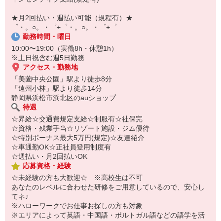
自宅に居ながらスマホでカンタン面接OK！
オンライン面談なのでスピード対応。
★月2回払い・週払い可能（規程有）★
即日登録もOK♪
゜・。○。・゜+゜・。○。・゜+゜
勤務時間・曜日
気になった方はお気軽にご相談ください！
10:00〜19:00（実働8h・休憩1h）
※土日祝含む週5日勤務
アクセス・勤務地
「美薗中央公園」駅より徒歩8分
「遠州小林」駅より徒歩14分
静岡県浜松市浜北区のauショップ
待遇
☆昇給☆交通費規定支給☆制服有☆社保完
☆資格・残業手当☆リゾート施設・ジム優待
☆特別ボーナス最大5万円(規定)☆友達紹介
☆車通勤OK☆正社員登用制度有
☆週払い・月2回払いOK
応募資格・経験
☆未経験の方も大歓迎☆ ※高校生は不可
あなたのレベルに合わせた研修をご用意しているので、安心し
てネ♪
※ハローワークでお仕事お探しの方も対象
※エリアによって英語・中国語・ポルトガル語などの語学を活