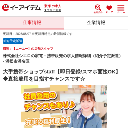
東海
の求人
▼エリア変更
仕事情報
企業情報
更新日：2026/08/07 ※更新日時点の最新情報です
紹介予定派遣
職種：【エーユー】の店舗スタッフ
株式会社シエロの家電・携帯販売の求人情報詳細（紹介予定派遣）
- 浜松市浜名区
大手携帯ショップstaff【即日登録/スマホ面接OK】
◆直接雇用を目指すチャンスです☆