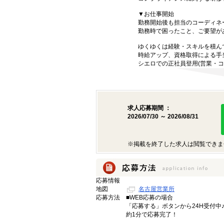
▼お仕事開始
勤務開始後も担当のコーディネ
勤務時で困ったこと、ご要望が
ゆくゆくは経験・スキルを積ん
時給アップ、資格取得による手
シエロでの正社員登用(営業・コ
求人応募期間 ：
2026/07/30 ～ 2026/08/31
※掲載を終了した求人は閲覧できま
応募情報
地図
名古屋営業所
応募方法
■WEB応募の場合
「応募する」ボタンから24H受付中
約1分で応募完了！