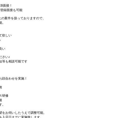
EB面接！
の登録面接も可能
件以上の案件を扱っておりますので、
能。
て欲しい
る
良い
ださい♪
短等も相談可能です
お顔合わせを実施！
席
ス研修
後
す。
望をお伺いしたうえで調整可能。
を入店日までに実施致します。