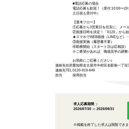
■電話応募の場合
電話応募も歓迎！（受付:10:00〜20:
土日祝も受付中♪
【選考フロー】
①応募から3営業日を目安に、メール
②面接日時を決定！「0120」から
★スマホでWEB面接（LINEなど
③面接実施（履歴書不要）
④勤務開始（スタート日は応相談）
※ご希望があれば、職場見学の調整
お気軽にご応募ください♪
連絡先住所
愛知県名古屋市中村区名駅南一丁目3番
連絡先TEL
0120-919-849
担当
採用担当
求人応募期間 ：
2026/07/30 ～ 2026/08/31
※掲載を終了した求人は閲覧できま