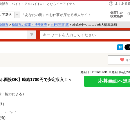
よくある
 松阪市｜バイト・アルバイトのことならイーアイデム
保存した
0
リア選択
「あなたの街」のお仕事が探せる求人サイト
検索条件
松阪市
>
松阪市の家電・携帯販売
>
六軒(三重)駅
> 株式会社シエロの求人情報詳細
キ
更新日：2026/07/31 ※更新日時点
マホ面接OK】時給1700円で安定収入！＜
応募画面へ進
経験・能力による）
り）
○。・゜+゜
有)