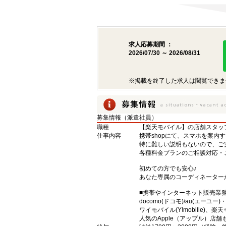
求人応募期間 ：
2026/07/30 ～ 2026/08/31
※掲載を終了した求人は閲覧できま
募集情報（派遣社員）
職種
【楽天モバイル】の店舗スタッ
仕事内容
携帯shopにて、スマホを案内
特に難しい説明もないので、ご
各種料金プランのご相談対応・
初めての方でも安心♪
あなた専属のコーディネーター
■携帯やインターネット販売業
docomo(ドコモ)/au(エーユー
ワイモバイル(Y!mobille)
人気のApple（アップル）店