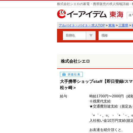
株式会社シエロの家電・携帯販売の求人情報詳細 -
エ
東海
アルバイト・バイト・求人TOP
>
東海
>
三重県
>
勤務地
職種
株式会社シエロ
派遣社員
大手携帯ショップstaff【即日登録/ス
松ヶ崎＞
給与
時給1700円〜2000円（
※残業代支給
★交通費別途支給（規定あ
゜+゜・。○。・゜+゜・。
入社祝い金10万円支給(規定
お友達を紹介頂くと,