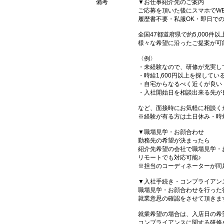
備考
▼お仕事紹介先のご案内
ご応募を頂いた後にスマホでW
履歴書不要・私服OK・即日で
全国47都道府県で約5,000
様々な希望に沿ったご提案が可
〈例〉
・未経験なので、研修が充実し
・時給1,600円以上を探してい
・自宅からなるべく近くが良い
・入社開始日を相談出来る先が
など、面接時にお気軽に相談く
※経験が有る方は土日休み・時
▼職場見学・お顔合わせ
勤務先の希望が決まったら
紹介先希望の会社で職場見学・
リモートでも対応可能♪
※担当のコーディネーターが同
▼入社手続き・コンプライアン
職場見学・お顔合わせを行った
就業意思の確認をさせて頂きま
就業希望の場合は、入店日の希
コンプライアンスに関する研修