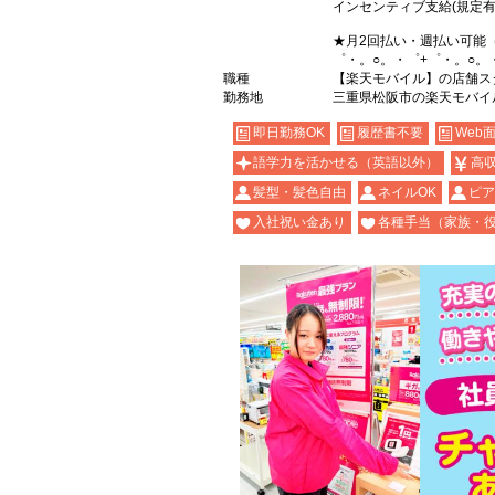
インセンティブ支給(規定有
★月2回払い・週払い可能
゜・。○。・゜+゜・。○。
職種
【楽天モバイル】の店舗ス
勤務地
三重県松阪市の楽天モバイ
即日勤務OK
履歴書不要
Web
語学力を活かせる（英語以外）
高
髪型・髪色自由
ネイルOK
ピア
入社祝い金あり
各種手当（家族・