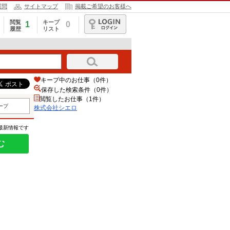
質問
サイトマップ
掲載ご希望のお客様へ
閲覧
キープ
1
0
履歴
リスト
ログイン
キープ中のお仕事（0件）
保存した検索条件（
0
件）
閲覧したお仕事（1件）
ープ
株式会社シエロ
の最新情報です
む