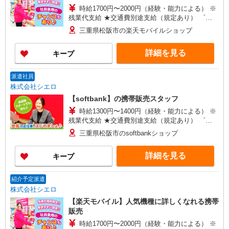
時給1700円〜2000円（経験・能力による） ※
残業代支給 ★交通費別途支給（規定あり） ゜
+゜・。○。・゜+゜・。○。・゜+゜ 入社祝い金10
三重県松阪市の楽天モバイルショップ
万円支給(規定有) お友達を紹介頂くと, インセンテ
ィブ支給(規定有) ★月2回払い・週払い可能（規程
詳細を見る
キープ
有）★ ゜・。○。・゜+゜・。○。・゜+゜
派遣社員
株式会社シエロ
【softbank】の携帯販売スタッフ
時給1300円〜1400円（経験・能力による） ※
残業代支給 ★交通費別途支給（規定あり） ゜
+゜・。○。・゜+゜・。○。・゜+゜ 入社祝い金10
三重県松阪市のsoftbankショップ
万円支給(規定有) お友達を紹介頂くと, インセンテ
ィブ支給(規定有) ★月2回払い・週払い可能（規程
詳細を見る
キープ
有）★ ゜・。○。・゜+゜・。○。・゜+゜
紹介予定派遣
株式会社シエロ
【楽天モバイル】人気機種に詳しくなれる携帯
販売
時給1700円〜2000円（経験・能力による） ※