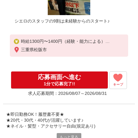
シエロのスタッフの9割は未経験からのスタート♪
時給1300円〜1400円（経験・能力による）
※残業代支給
三重県松阪市
★交通費別途支給（規定あり）
゜+゜・。○。・゜+゜・。○。・゜+゜
入社祝い金10万円支給(規定有)
応募画面へ進む
お友達を紹介頂くと,
1分で応募完了!!
キープ
インセンティブ支給(規定有)
求人応募期間：2026/08/07～2026/08/31
★月2回払い・週払い可能（規程有）★
゜・。○。・゜+゜・。○。・゜+゜
★即日勤務OK！履歴書不要★
★20代・30代・40代が活躍しています♪
★ネイル・髪型・アクセサリー自由(規定あり)
もっと見る
新しい機種やプラン。