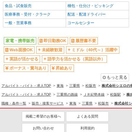
食品・試食販売
梱包・仕分け・ピッキング
医療事務・受付・クラーク
配送・配達ドライバー
一般・営業事務
コールセンター
家電・携帯販売
即日勤務OK
履歴書不要
Web面接OK
未経験歓迎
ミドル（40代～）活躍中
英語が活かせる
語学力を活かせる（英語以外）
ボーナス・賞与あり
昇給あり
もっと見る
アルバイト・バイト・求人TOP
東海
三重県
松阪市
株式会社シエロの
アルバイト・バイト・求人TOP
三重県の路線
ＪＲ紀勢本線
松阪駅
株
職種・条件一覧
販売・接客サービス
東海
三重県
松阪市
株式会社シ
掲載ご希望のお客様へ
よくある質問
お問い合わせ
利用規約