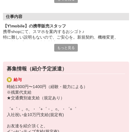
日々変わる専門知識を覚えるのはやっぱり大変。
でも心配ご無用！
仕事内容
シエロのご紹介するお店は、チームワークが良く
【Y!mobile】の携帯販売スタッフ
お互いに教え合ったり、フォローしあったりする
携帯shopにて、スマホを案内するおシゴト♪
和気あいあいとした人間関係がある店舗ばかり！
特に難しい説明もないので、ご安心を。新規契約、機種変更、
皆で一緒にステップアップしましょう♪
各種料金プランのご相談対応・ご提案などをお願いします。
もっと見る
【選べるお仕事いろいろ】
初めての方でも安心♪
￣￣￣￣￣￣￣￣￣￣￣
あなた専属のコーディネーターが親切・丁寧にフォローするので、
▼オフィスワーク
満足度◎
事務、経理、データ入力、コールセンター、受付
募集情報（紹介予定派遣）
▼工場・製造・軽作業系
■携帯やインターネット販売業務
機械/食品製造・梱包・仕分け・加工・組立・検査
給与
docomo(ドコモ)/au(エーユー)・KDDI/softbank(ソフトバンク)など
▼美容系
時給1300円〜1400円（経験・能力による）
の大手キャリアから
眉毛サロンのアイブロウ・ネイリスト・エステ
※残業代支給
ワイモバイル(Y!mobille)、楽天モバイル、UQなど格安スマホまで幅
▼営業・販売
★交通費別途支給（規定あり）
広く紹介可能♪
法人営業・アパレル販売・個別指導塾・人材紹介
人気のApple（アップル）店舗もございます！
▼人気案件も多数♪
゜+゜・。○。・゜+゜・。○。・゜+゜
短期・期間限定・オープニング・官公庁案件
入社祝い金10万円支給(規定有)
上場/優良/大手企業など
お友達を紹介頂くと,
【スマホ面接実施中】
インセンティブ支給(規定有)