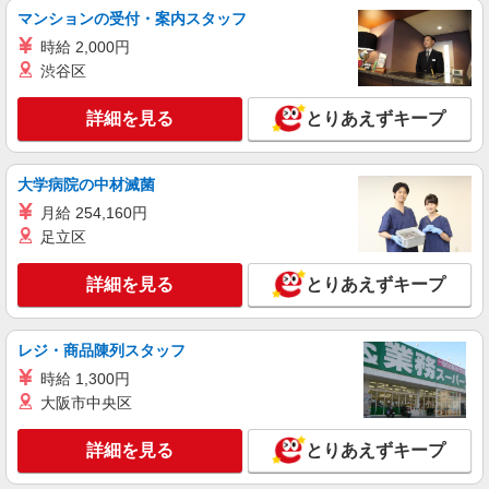
マンションの受付・案内スタッフ
携帯販売スタッフ【softbank】
時給 2,000円
時給1600円〜 ※別途インセンティブ、職能評
価制度あり ※残業代支給 ★交通費別途支給（規定
渋谷区
あり） ゜+゜・。○。・゜+゜・。○。・゜+゜ 入
三重県松阪市の家電量販店
社祝い金10万円支給(規定有) お友達を紹介頂くと,
詳細を見る
とりあえずキープ
インセンティブ支給(規定有) ★月2回払い・週払い
詳細を見る
キープ
可能（規程有）★ ゜・。○。・゜+゜・。○。・゜
+゜
大学病院の中材滅菌
紹介予定派遣
月給 254,160円
株式会社シエロ
足立区
携帯販売スタッフ【softbank】
時給1600円〜 ※別途インセンティブ、職能評
詳細を見る
とりあえずキープ
価制度あり ※残業代支給 ★交通費別途支給（規定
あり） ゜+゜・。○。・゜+゜・。○。・゜+゜ 入
三重県松阪市の家電量販店
社祝い金10万円支給(規定有) お友達を紹介頂くと,
インセンティブ支給(規定有) ★月2回払い・週払い
レジ・商品陳列スタッフ
詳細を見る
キープ
可能（規程有）★ ゜・。○。・゜+゜・。○。・゜
時給 1,300円
+゜
大阪市中央区
紹介予定派遣
株式会社シエロ
詳細を見る
とりあえずキープ
人気機種に詳しくなれる携帯販売【docomo】
時給1500円〜1800円（経験・能力による） ※