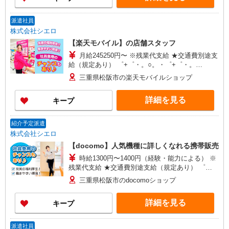
派遣社員
株式会社シエロ
【楽天モバイル】の店舗スタッフ
月給245250円〜 ※残業代支給 ★交通費別途支
給（規定あり） ゜+゜・。○。・゜+゜・。
○。・゜+゜ 入社祝い金10万円支給(規定有) お友達
三重県松阪市の楽天モバイルショップ
を紹介頂くと, インセンティブ支給(規定有) ゜・。
○。・゜+゜・。○。・゜+゜
詳細を見る
キープ
紹介予定派遣
株式会社シエロ
【docomo】人気機種に詳しくなれる携帯販売
時給1300円〜1400円（経験・能力による） ※
残業代支給 ★交通費別途支給（規定あり） ゜
+゜・。○。・゜+゜・。○。・゜+゜ 入社祝い金10
三重県松阪市のdocomoショップ
万円支給(規定有) お友達を紹介頂くと, インセンテ
ィブ支給(規定有) ★月2回払い・週払い可能（規程
詳細を見る
キープ
有）★ ゜・。○。・゜+゜・。○。・゜+゜
派遣社員