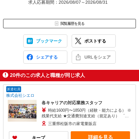
求人応募期間：2026/08/07～2026/08/31
閲覧履歴を見る
ブックマーク
ポストする
シェアする
URLをシェア
20
件のこの求人と職種が同じ求人
派遣社員
株式会社シエロ
各キャリアの対応業務スタッフ
時給1600円〜1850円（経験・能力による） ※
残業代支給 ★交通費別途支給（規定あり） ゜
+゜・。○。・゜+゜・。○。・゜+゜ 入社祝い金10
三重県松阪市の家電量販店
万円支給(規定有) お友達を紹介頂くと, インセンテ
ィブ支給(規定有) ★月2回払い・週払い可能（規程
詳細を見る
キープ
有）★ ゜・。○。・゜+゜・。○。・゜+゜