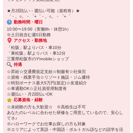
￣￣￣￣￣￣￣￣￣
自宅に居ながらスマホでカンタン面接OK！
★月2回払い・週払い可能（規程有）★
オンライン面談なのでスピード対応。
゜・。○。・゜+゜・。○。・゜+゜
勤務時間・曜日
10:00〜19:00（実働8h・休憩1h）
※土日祝含む週5日勤務
アクセス・勤務地
「松阪」駅よりバス・車10分
「東松阪」駅よりバス・車12分
三重県松阪市のY!mobileショップ
待遇
☆昇給☆交通費規定支給☆制服有☆社保完
☆資格・残業手当☆リゾート施設・ジム優待
☆特別ボーナス最大5万円(規定)☆友達紹介
☆車通勤OK☆正社員登用制度有
☆週払い・月2回払いOK
応募資格・経験
☆未経験の方も大歓迎☆ ※高校生は不可
あなたのレベルに合わせた研修をご用意しているので、安心し
てネ♪
※ハローワークでお仕事お探しの方も対象
※エリアによって英語・中国語・ポルトガル語などの語学を活