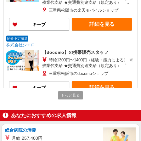
残業代支給 ★交通費別途支給（規定あり） ゜
+゜・。○。・゜+゜・。○。・゜+゜ 入社祝い金10
三重県松阪市の楽天モバイルショップ
万円支給(規定有) お友達を紹介頂くと, インセンテ
ィブ支給(規定有) ★月2回払い・週払い可能（規程
詳細を見る
キープ
有）★ ゜・。○。・゜+゜・。○。・゜+゜
紹介予定派遣
株式会社シエロ
【docomo】の携帯販売スタッフ
時給1300円〜1400円（経験・能力による） ※
残業代支給 ★交通費別途支給（規定あり） ゜
+゜・。○。・゜+゜・。○。・゜+゜ 入社祝い金10
三重県松阪市のdocomoショップ
万円支給(規定有) お友達を紹介頂くと, インセンテ
ィブ支給(規定有) ★月2回払い・週払い可能（規程
詳細を見る
キープ
有）★ ゜・。○。・゜+゜・。○。・゜+゜
もっと見る
紹介予定派遣
株式会社シエロ
あなたにおすすめの求人情報
【softbank】の携帯販売スタッフ
時給1250円〜 ※残業代支給 ★交通費別途支給
（規定あり） ゜+゜・。○。・゜+゜・。○。・゜
総合病院の清掃
+゜ 入社祝い金10万円支給(規定有) お友達を紹介
三重県松阪市のsoftbankショップ
月給 257,400円
頂くと, インセンティブ支給(規定有) ★月2回払