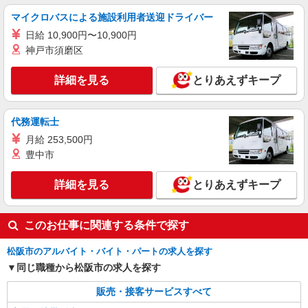
残業代支給 ★交通費別途支給（規定あり） ゜
マイクロバスによる施設利用者送迎ドライバー
+゜・。○。・゜+゜・。○。・゜+゜ 入社祝い金10
三重県松阪市の家電量販店
日給 10,900円〜10,900円
万円支給(規定有) お友達を紹介頂くと, インセンテ
ィブ支給(規定有) ★月2回払い・週払い可能（規程
神戸市須磨区
詳細を見る
キープ
有）★ ゜・。○。・゜+゜・。○。・゜+゜
詳細を見る
とりあえずキープ
派遣社員
株式会社シエロ
【ソフトバンク】の店舗スタッフ
代務運転士
時給1300円〜1400円（経験・能力による） ※
月給 253,500円
残業代支給 ★交通費別途支給（規定あり） ゜
豊中市
+゜・。○。・゜+゜・。○。・゜+゜ 入社祝い金10
三重県松阪市のsoftbankショップ
万円支給(規定有) お友達を紹介頂くと, インセンテ
詳細を見る
とりあえずキープ
ィブ支給(規定有) ★月2回払い・週払い可能（規程
詳細を見る
キープ
有）★ ゜・。○。・゜+゜・。○。・゜+゜
このお仕事に関連する条件で探す
松阪市のアルバイト・バイト・パートの求人を探す
同じ職種から松阪市の求人を探す
販売・接客サービスすべて