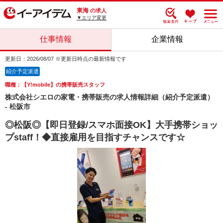
東海
の求人
▼エリア変更
仕事情報
企業情報
更新日：2026/08/07 ※更新日時点の最新情報です
紹介予定派遣
職種：【Y!mobile】の携帯販売スタッフ
株式会社シエロの家電・携帯販売の求人情報詳細（紹介予定派遣）
- 松阪市
◎松阪◎【即日登録/スマホ面接OK】大手携帯ショッ
プstaff！◆直接雇用を目指すチャンスです☆