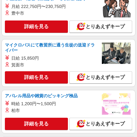
月給 222,750円〜230,750円
派遣社員
株式会社シエロ
豊中市
携帯販売スタッフ【softbank】
詳細を見る
とりあえずキープ
時給1600円〜 ※別途インセンティブ、職能評
価制度あり ※残業代支給 ★交通費別途支給（規定
あり） ゜+゜・。○。・゜+゜・。○。・゜+゜ 入
三重県松阪市の家電量販店
社祝い金10万円支給(規定有) お友達を紹介頂くと,
マイクロバスにて教習所に通う生徒の送迎ドラ
インセンティブ支給(規定有) ★月2回払い・週払い
イバー
詳細を見る
キープ
可能（規程有）★ ゜・。○。・゜+゜・。○。・゜
日給 15,850円
+゜
箕面市
紹介予定派遣
株式会社シエロ
詳細を見る
とりあえずキープ
スマホ携帯販売【ワイモバイル】
時給1600円〜 ※別途インセンティブ、職能評
価制度あり ※残業代支給 ★交通費別途支給（規定
アパレル用品や雑貨のピッキング検品
あり） ゜+゜・。○。・゜+゜・。○。・゜+゜ 入
三重県松阪市の家電量販店
時給 1,200円〜1,500円
社祝い金10万円支給(規定有) お友達を紹介頂くと,
柏市
インセンティブ支給(規定有) ★月2回払い・週払い
詳細を見る
キープ
可能（規程有）★ ゜・。○。・゜+゜・。○。・゜
+゜
詳細を見る
とりあえずキープ
派遣社員
株式会社シエロ