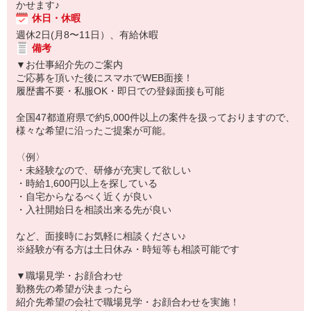
かせます♪
休日・休暇
週休2日(月8〜11日）、有給休暇
備考
▼お仕事紹介先のご案内
ご応募を頂いた後にスマホでWEB面接！
履歴書不要・私服OK・即日での登録面接も可能
全国47都道府県で約5,000件以上の案件を扱っておりますので、
様々な希望に沿ったご提案が可能。
〈例〉
・未経験なので、研修が充実して欲しい
・時給1,600円以上を探している
・自宅からなるべく近くが良い
・入社開始日を相談出来る先が良い
など、面接時にお気軽に相談ください♪
※経験が有る方は土日休み・時短等も相談可能です
▼職場見学・お顔合わせ
勤務先の希望が決まったら
紹介先希望の会社で職場見学・お顔合わせを実施！