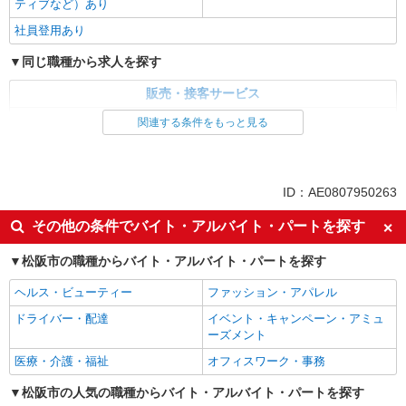
ティブなど）あり
社員登用あり
同じ職種から求人を探す
販売・接客サービス
家電・携帯販売
関連する条件をもっと見る
同じ特徴から求人を探す
未経験歓迎
ミドル（40代～）活躍中
ID：AE0807950263
英語が活かせる
ボーナス・賞与あり
その他の条件でバイト・アルバイト・パートを探す
日払い
車通勤OK
松阪市の職種からバイト・アルバイト・パートを探す
交通費支給
社会保険あり
社員登用あり
ヘルス・ビューティー
ファッション・アパレル
ドライバー・配達
イベント・キャンペーン・アミュ
ーズメント
医療・介護・福祉
オフィスワーク・事務
松阪市の人気の職種からバイト・アルバイト・パートを探す