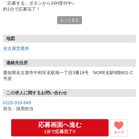
「応募する」ボタンから24H受付中♪
約1分で応募完了！
もっと見る
■電話応募の場合
電話応募も歓迎！（受付:10:00〜20:00）
土日祝も受付中♪
地図
【選考フロー】
名古屋営業所
①応募から3営業日を目安に、メールorお電話でご連絡します。
②面接日時を決定！「0120」から始まる電話番号からご連絡します
★スマホでWEB面接（LINEなど）・出張面接・事務所面接と選べま
連絡先住所
す
愛知県名古屋市中村区名駅南一丁目3番18号 NORE名駅8階801-C
③面接実施（履歴書不要）
号室
④勤務開始（スタート日は応相談）
※ご希望があれば、職場見学の調整もOKです！
この求人に関するお問い合わせ
お気軽にご応募ください♪
0120-919-849
担当：採用担当
応募画面へ進む
1分で応募完了!!
キープ