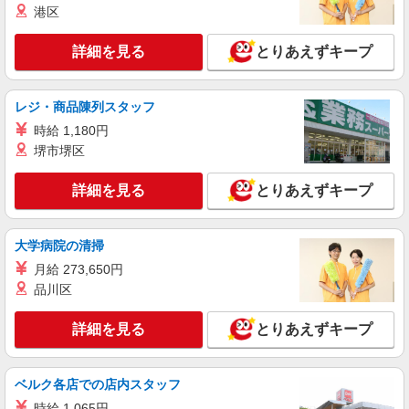
港区
い・週払い可能（規程有）★ ゜・。○。・゜
詳細を見る
キープ
+゜・。○。・゜+゜
詳細を見る
とりあえずキープ
紹介予定派遣
株式会社シエロ
レジ・商品陳列スタッフ
各キャリアの対応業務スタッフ
時給 1,180円
時給1600円〜1850円（経験・能力による） ※
残業代支給 ★交通費別途支給（規定あり） ゜
堺市堺区
+゜・。○。・゜+゜・。○。・゜+゜ 入社祝い金10
三重県松阪市の家電量販店
万円支給(規定有) お友達を紹介頂くと, インセンテ
詳細を見る
とりあえずキープ
ィブ支給(規定有) ★月2回払い・週払い可能（規程
詳細を見る
キープ
有）★ ゜・。○。・゜+゜・。○。・゜+゜
大学病院の清掃
派遣社員
月給 273,650円
株式会社シエロ
品川区
新しいdocomoショップ『d garden』スタッ
フ
詳細を見る
とりあえずキープ
時給1500円〜 ※残業代支給 ★交通費別途支給
（規定あり） ゜+゜・。○。・゜+゜・。○。・゜
+゜ 入社祝い金10万円支給(規定有) お友達を紹介
三重県松阪市
頂くと, インセンティブ支給(規定有) ★月2回払
ベルク各店での店内スタッフ
い・週払い可能（規程有）★ ゜・。○。・゜
時給 1,065円