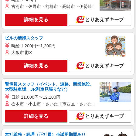
詳細を見る
キープ
+゜・。○。・゜+゜
古河市・佐野市・前橋市・高崎市・伊勢崎市・太田市・館林市・
派遣社員
詳細を見る
とりあえずキープ
株式会社シエロ
【Y!mobile】の携帯販売スタッフ
時給1300円〜1400円（経験・能力による） ※
ビルの清掃スタッフ
残業代支給 ★交通費別途支給（規定あり） ゜
時給 1,200円〜1,200円
+゜・。○。・゜+゜・。○。・゜+゜ 入社祝い金10
三重県松阪市のY!mobileショップ
万円支給(規定有) お友達を紹介頂くと, インセンテ
大阪市北区
ィブ支給(規定有) ★月2回払い・週払い可能（規程
詳細を見る
キープ
有）★ ゜・。○。・゜+゜・。○。・゜+゜
詳細を見る
とりあえずキープ
紹介予定派遣
株式会社シエロ
警備員スタッフ（イベント、道路、商業施設、
大型駐車場、JR列車見張りなど）
新しいdocomoショップ『d garden』スタッ
フ
日給 11,000円〜12,100円
時給1500円〜 ※残業代支給 ★交通費別途支給
栃木市・小山市・さいたま市西区・さいたま市岩槻区・久喜市・
（規定あり） ゜+゜・。○。・゜+゜・。○。・゜
+゜ 入社祝い金10万円支給(規定有) お友達を紹介
三重県松阪市
詳細を見る
とりあえずキープ
頂くと, インセンティブ支給(規定有) ★月2回払
い・週払い可能（規程有）★ ゜・。○。・゜
詳細を見る
キープ
+゜・。○。・゜+゜
本社総務・経理（正社員）※試用期間あり