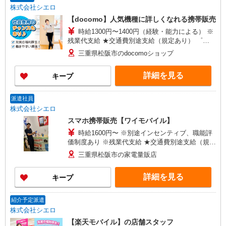
株式会社シエロ
【docomo】人気機種に詳しくなれる携帯販売
時給1300円〜1400円（経験・能力による） ※
残業代支給 ★交通費別途支給（規定あり） ゜
+゜・。○。・゜+゜・。○。・゜+゜ 入社祝い金10
三重県松阪市のdocomoショップ
万円支給(規定有) お友達を紹介頂くと, インセンテ
ィブ支給(規定有) ★月2回払い・週払い可能（規程
詳細を見る
キープ
有）★ ゜・。○。・゜+゜・。○。・゜+゜
派遣社員
株式会社シエロ
スマホ携帯販売【ワイモバイル】
時給1600円〜 ※別途インセンティブ、職能評
価制度あり ※残業代支給 ★交通費別途支給（規定
あり） ゜+゜・。○。・゜+゜・。○。・゜+゜ 入
三重県松阪市の家電量販店
社祝い金10万円支給(規定有) お友達を紹介頂くと,
インセンティブ支給(規定有) ★月2回払い・週払い
詳細を見る
キープ
可能（規程有）★ ゜・。○。・゜+゜・。○。・゜
+゜
紹介予定派遣
株式会社シエロ
【楽天モバイル】の店舗スタッフ