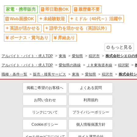
家電・携帯販売
即日勤務OK
履歴書不要
Web面接OK
未経験歓迎
ミドル（40代～）活躍中
英語が活かせる
語学力を活かせる（英語以外）
ボーナス・賞与あり
昇給あり
もっと見る
アルバイト・バイト・求人TOP
東海
愛知県
稲沢市
株式会社シエロの
アルバイト・バイト・求人TOP
愛知県の路線
ＪＲ東海道本線
稲沢駅
職種・条件一覧
販売・接客サービス
東海
愛知県
稲沢市
株式会社シ
掲載ご希望のお客様へ
よくある質問
お問い合わせ
利用規約
リンクについて
プライバシーポリシー
Cookieポリシー
個人情報保護方針
メールサービスについて
サイト運営会社