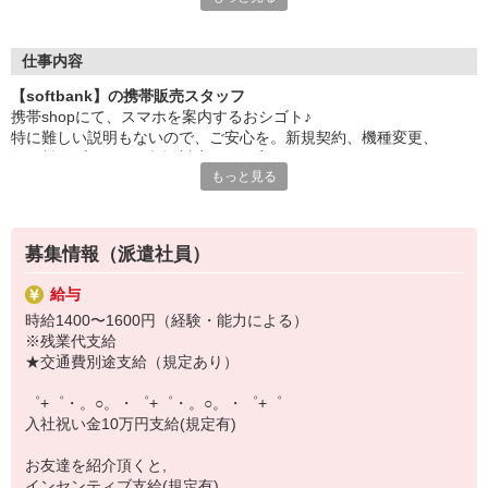
日々変わる専門知識を覚えるのはやっぱり大変。
でも心配ご無用！
仕事内容
シエロのご紹介するお店は、チームワークが良く
【softbank】の携帯販売スタッフ
お互いに教え合ったり、フォローしあったりする
携帯shopにて、スマホを案内するおシゴト♪
和気あいあいとした人間関係がある店舗ばかり！
特に難しい説明もないので、ご安心を。新規契約、機種変更、
皆で一緒にステップアップしましょう♪
各種料金プランのご相談対応・ご提案などをお願いします。
もっと見る
【選べるお仕事いろいろ】
初めての方でも安心♪
￣￣￣￣￣￣￣￣￣￣￣
あなた専属のコーディネーターが親切・丁寧にフォローするので、
▼オフィスワーク
満足度◎
事務、経理、データ入力、コールセンター、受付
募集情報（派遣社員）
▼工場・製造・軽作業系
■携帯やインターネット販売業務
機械/食品製造・梱包・仕分け・加工・組立・検査
給与
docomo(ドコモ)/au(エーユー)・KDDI/softbank(ソフトバンク)など
▼美容系
時給1400〜1600円（経験・能力による）
の大手キャリアから
眉毛サロンのアイブロウ・ネイリスト・エステ
※残業代支給
ワイモバイル(Y!mobille)、楽天モバイル、UQなど格安スマホまで幅
▼営業・販売
★交通費別途支給（規定あり）
広く紹介可能♪
法人営業・アパレル販売・個別指導塾・人材紹介
人気のApple（アップル）店舗もございます！
▼人気案件も多数♪
゜+゜・。○。・゜+゜・。○。・゜+゜
短期・期間限定・オープニング・官公庁案件
入社祝い金10万円支給(規定有)
上場/優良/大手企業など
お友達を紹介頂くと,
【スマホ面接実施中】
インセンティブ支給(規定有)