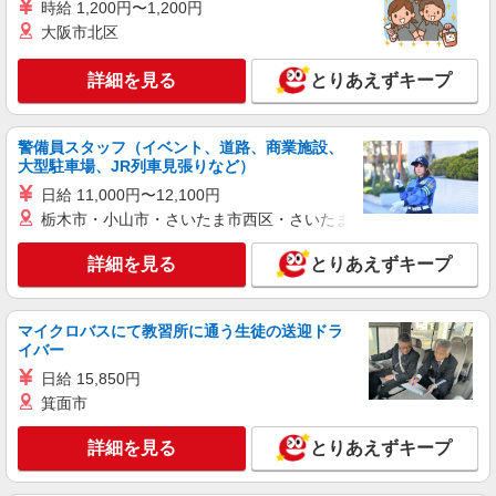
時給 1,200円〜1,200円
詳細を見る
キープ
+゜・。○。・゜+゜ 入社祝い金10万円支給(規定
大阪市北区
有) お友達を紹介頂くと, インセンティブ支給(規定
有) ゜・。○。・゜+゜・。○。・゜+゜
紹介予定派遣
詳細を見る
とりあえずキープ
株式会社シエロ
【au】人気機種に詳しくなれる携帯販売
時給1400〜1600円（経験・能力による） ※残
警備員スタッフ（イベント、道路、商業施設、
業代支給 ★交通費別途支給（規定あり） ゜
大型駐車場、JR列車見張りなど）
+゜・。○。・゜+゜・。○。・゜+゜ 入社祝い金10
愛知県稲沢市の携帯ショップ
日給 11,000円〜12,100円
万円支給(規定有) お友達を紹介頂くと, インセンテ
栃木市・小山市・さいたま市西区・さいたま市岩槻区・久喜市・
ィブ支給(規定有) ★月2回払い・週払い可能（規程
詳細を見る
キープ
有）★ ゜・。○。・゜+゜・。○。・゜+゜
詳細を見る
とりあえずキープ
派遣社員
株式会社シエロ
マイクロバスにて教習所に通う生徒の送迎ドラ
【au】人気機種に詳しくなれる携帯販売
イバー
時給1400〜1600円（経験・能力による） ※残
日給 15,850円
業代支給 ★交通費別途支給（規定あり） ゜
箕面市
+゜・。○。・゜+゜・。○。・゜+゜ 入社祝い金10
愛知県稲沢市の携帯ショップ
万円支給(規定有) お友達を紹介頂くと, インセンテ
ィブ支給(規定有) ★月2回払い・週払い可能（規程
詳細を見る
とりあえずキープ
詳細を見る
キープ
有）★ ゜・。○。・゜+゜・。○。・゜+゜