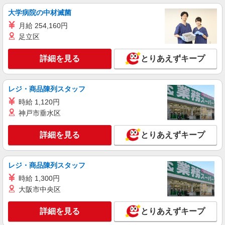
【ソフトバンク】の店舗スタッフ
大学病院の中材滅菌
時給1500円〜1600円（経験・能力による） ※
月給 254,160円
残業代支給 ★交通費別途支給（規定あり） ゜
足立区
+゜・。○。・゜+゜・。○。・゜+゜ 入社祝い金10
愛知県稲沢市のsoftbankショップ
万円支給(規定有) お友達を紹介頂くと, インセンテ
ィブ支給(規定有) ★月2回払い・週払い可能（規程
詳細を見る
とりあえずキープ
詳細を見る
キープ
有）★ ゜・。○。・゜+゜・。○。・゜+゜
派遣社員
レジ・商品陳列スタッフ
株式会社シエロ
時給 1,120円
【Y!mobile】の携帯販売スタッフ
神戸市垂水区
月給220000円〜 ※残業代支給 ★交通費別途支
給（規定あり） ゜+゜・。○。・゜+゜・。
詳細を見る
とりあえずキープ
○。・゜+゜ 入社祝い金10万円支給(規定有) お友達
愛知県稲沢市のY！mobileショップ
を紹介頂くと, インセンティブ支給(規定有) ゜・。
○。・゜+゜・。○。・゜+゜
詳細を見る
キープ
レジ・商品陳列スタッフ
時給 1,300円
大阪市中央区
詳細を見る
とりあえずキープ