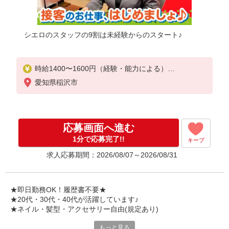
シエロのスタッフの9割は未経験からのスタート♪
時給1400〜1600円（経験・能力による）
※残業代支給
愛知県稲沢市
★交通費別途支給（規定あり）
゜+゜・。○。・゜+゜・。○。・゜+゜
入社祝い金10万円支給(規定有)
応募画面へ進む
お友達を紹介頂くと,
1分で応募完了!!
キープ
インセンティブ支給(規定有)
求人応募期間：2026/08/07～2026/08/31
★月2回払い・週払い可能（規程有）★
゜・。○。・゜+゜・。○。・゜+゜
★即日勤務OK！履歴書不要★
★20代・30代・40代が活躍しています♪
★ネイル・髪型・アクセサリー自由(規定あり)
もっと見る
新しい機種やプラン。