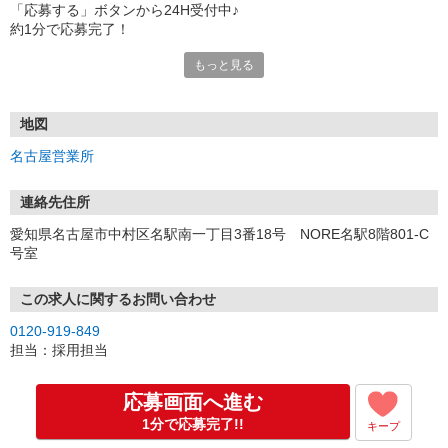
「応募する」ボタンから24H受付中♪
約1分で応募完了！
もっと見る
■電話応募の場合
電話応募も歓迎！（受付:10:00〜20:00）
土日祝も受付中♪
地図
【選考フロー】
名古屋営業所
①応募から3営業日を目安に、メールorお電話でご連絡します。
②面接日時を決定！「0120」から始まる電話番号からご連絡します
★スマホでWEB面接（LINEなど）・出張面接・事務所面接と選べま
連絡先住所
す
愛知県名古屋市中村区名駅南一丁目3番18号 NORE名駅8階801-C
③面接実施（履歴書不要）
号室
④勤務開始（スタート日は応相談）
※ご希望があれば、職場見学の調整もOKです！
この求人に関するお問い合わせ
お気軽にご応募ください♪
0120-919-849
担当：採用担当
応募画面へ進む
1分で応募完了!!
キープ