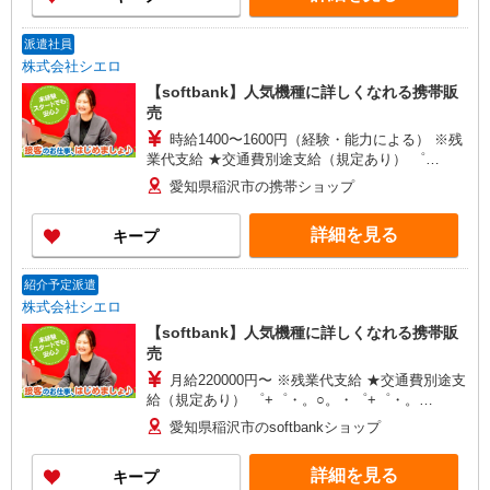
+゜
派遣社員
株式会社シエロ
【softbank】人気機種に詳しくなれる携帯販
売
時給1400〜1600円（経験・能力による） ※残
業代支給 ★交通費別途支給（規定あり） ゜
+゜・。○。・゜+゜・。○。・゜+゜ 入社祝い金10
愛知県稲沢市の携帯ショップ
万円支給(規定有) お友達を紹介頂くと, インセンテ
ィブ支給(規定有) ★月2回払い・週払い可能（規程
詳細を見る
キープ
有）★ ゜・。○。・゜+゜・。○。・゜+゜
紹介予定派遣
株式会社シエロ
【softbank】人気機種に詳しくなれる携帯販
売
月給220000円〜 ※残業代支給 ★交通費別途支
給（規定あり） ゜+゜・。○。・゜+゜・。
○。・゜+゜ 入社祝い金10万円支給(規定有) お友達
愛知県稲沢市のsoftbankショップ
を紹介頂くと, インセンティブ支給(規定有) ゜・。
○。・゜+゜・。○。・゜+゜
詳細を見る
キープ