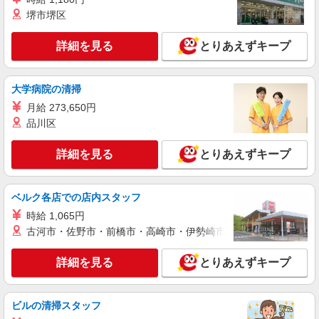
+゜・。○。・゜+゜・。○。・゜+゜ 入社祝い金10
愛知県稲沢市の携帯ショップ
堺市堺区
万円支給(規定有) お友達を紹介頂くと, インセンテ
ィブ支給(規定有) ★月2回払い・週払い可能（規程
詳細を見る
キープ
詳細を見る
有）★ ゜・。○。・゜+゜・。○。・゜+゜
とりあえずキープ
派遣社員
大学病院の清掃
株式会社シエロ
スマホ携帯販売【ソフトバンク】
月給 273,650円
品川区
時給1600円〜 ※別途インセンティブ、職能評
価制度あり ※残業代支給 ★交通費別途支給（規定
あり） ゜+゜・。○。・゜+゜・。○。・゜+゜ 入
詳細を見る
とりあえずキープ
愛知県稲沢市の家電量販店
社祝い金10万円支給(規定有) お友達を紹介頂くと,
インセンティブ支給(規定有) ★月2回払い・週払い
詳細を見る
キープ
可能（規程有）★ ゜・。○。・゜+゜・。○。・゜
ベルク各店での店内スタッフ
+゜
時給 1,065円
紹介予定派遣
古河市・佐野市・前橋市・高崎市・伊勢崎市・太田市・館林市・
株式会社シエロ
【ソフトバンク】の店舗スタッフ
詳細を見る
とりあえずキープ
月給207900円〜260200円（経験・能力によ
る） 資格手当（1〜6万円）賞与年2回（6月・12
月・実績最高5.4カ月分） 未経験から入社半年で
愛知県稲沢市のsoftbankショップ
ビルの清掃スタッフ
年収400万円以上への昇給実績あり ※残業代支給
★交通費別途支給（規定あり） ゜+゜・。○。・゜