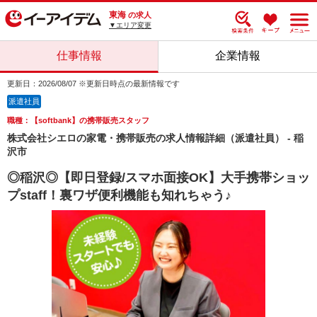
東海
の求人
▼エリア変更
仕事情報
企業情報
更新日：2026/08/07 ※更新日時点の最新情報です
派遣社員
職種：【softbank】の携帯販売スタッフ
株式会社シエロの家電・携帯販売の求人情報詳細（派遣社員） - 稲
沢市
◎稲沢◎【即日登録/スマホ面接OK】大手携帯ショッ
プstaff！裏ワザ便利機能も知れちゃう♪