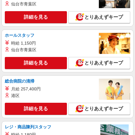
月給273200円〜 ※残業手当別途支給 ※研修期
仙台市青葉区
間6か月・時給1550円〜 ★交通費別途支給（規定
あり） ゜+゜・。○。・゜+゜・。○。・゜+゜ 入
愛知県稲沢市の家電量販店
社祝い金10万円支給(規定有) お友達を紹介頂くと,
詳細を見る
とりあえずキープ
インセンティブ支給(規定有) ゜・。○。・゜
詳細を見る
キープ
+゜・。○。・゜+゜
ホールスタッフ
派遣社員
時給 1,150円
株式会社シエロ
仙台市青葉区
【ソフトバンク】の店舗スタッフ
時給1500円〜1600円（経験・能力による） ※
詳細を見る
とりあえずキープ
残業代支給 ★交通費別途支給（規定あり） ゜
+゜・。○。・゜+゜・。○。・゜+゜ 入社祝い金10
愛知県稲沢市のsoftbankショップ
万円支給(規定有) お友達を紹介頂くと, インセンテ
総合病院の清掃
ィブ支給(規定有) ★月2回払い・週払い可能（規程
詳細を見る
キープ
有）★ ゜・。○。・゜+゜・。○。・゜+゜
月給 257,400円
港区
紹介予定派遣
株式会社シエロ
詳細を見る
とりあえずキープ
【softbank】人気機種に詳しくなれる携帯販
売
レジ・商品陳列スタッフ
時給1400〜1600円（経験・能力による） ※残
業代支給 ★交通費別途支給（規定あり） ゜
時給 1,180円