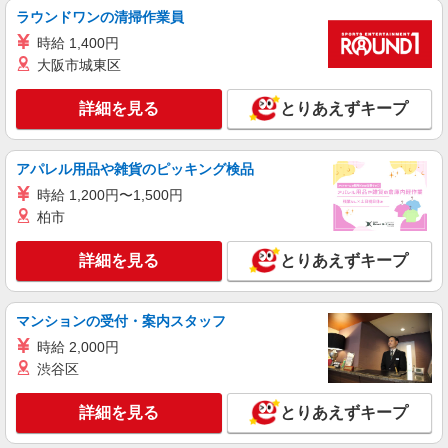
派遣社員
ラウンドワンの清掃作業員
株式会社シエロ
時給 1,400円
【楽天モバイル】の携帯販売スタッフ
大阪市城東区
日給12000円〜 ※残業代支給 ★交通費別途支
給（規定あり） ゜+゜・。○。・゜+゜・。
詳細を見る
とりあえずキープ
○。・゜+゜ 入社祝い金10万円支給(規定有) お友達
愛知県稲沢市の楽天モバイルショップ
を紹介頂くと, インセンティブ支給(規定有) ★月2
回払い・週払い可能（規程有）★ ゜・。○。・゜
アパレル用品や雑貨のピッキング検品
詳細を見る
キープ
+゜・。○。・゜+゜
時給 1,200円〜1,500円
紹介予定派遣
柏市
株式会社シエロ
【softbank】の携帯販売スタッフ
詳細を見る
とりあえずキープ
時給1400〜1600円（経験・能力による） ※残
業代支給 ★交通費別途支給（規定あり） ゜
+゜・。○。・゜+゜・。○。・゜+゜ 入社祝い金10
マンションの受付・案内スタッフ
愛知県稲沢市のY!mobileショップ
万円支給(規定有) お友達を紹介頂くと, インセンテ
時給 2,000円
ィブ支給(規定有) ★月2回払い・週払い可能（規程
渋谷区
詳細を見る
キープ
有）★ ゜・。○。・゜+゜・。○。・゜+゜
詳細を見る
とりあえずキープ
紹介予定派遣
株式会社シエロ