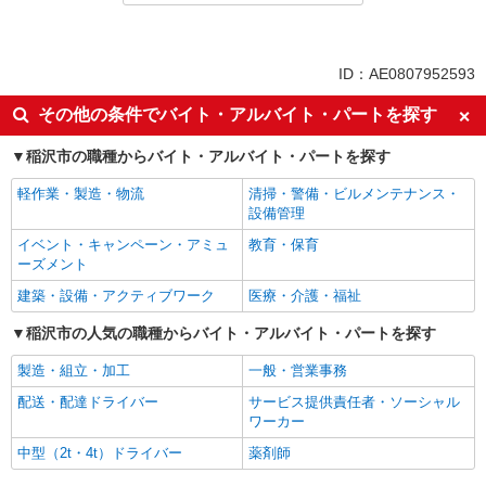
同じ特徴から求人を探す
未経験歓迎
ミドル（40代～）活躍中
ID：AE0807952593
英語が活かせる
ボーナス・賞与あり
その他の条件でバイト・アルバイト・パートを探す
日払い
車通勤OK
稲沢市の職種からバイト・アルバイト・パートを探す
交通費支給
社会保険あり
社員登用あり
軽作業・製造・物流
清掃・警備・ビルメンテナンス・
設備管理
イベント・キャンペーン・アミュ
教育・保育
ーズメント
建築・設備・アクティブワーク
医療・介護・福祉
稲沢市の人気の職種からバイト・アルバイト・パートを探す
製造・組立・加工
一般・営業事務
配送・配達ドライバー
サービス提供責任者・ソーシャル
ワーカー
中型（2t・4t）ドライバー
薬剤師