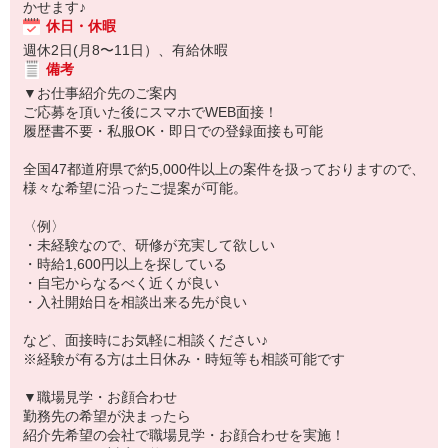
かせます♪
休日・休暇
週休2日(月8〜11日）、有給休暇
備考
▼お仕事紹介先のご案内
ご応募を頂いた後にスマホでWEB面接！
履歴書不要・私服OK・即日での登録面接も可能
全国47都道府県で約5,000件以上の案件を扱っておりますので、
様々な希望に沿ったご提案が可能。
〈例〉
・未経験なので、研修が充実して欲しい
・時給1,600円以上を探している
・自宅からなるべく近くが良い
・入社開始日を相談出来る先が良い
など、面接時にお気軽に相談ください♪
※経験が有る方は土日休み・時短等も相談可能です
▼職場見学・お顔合わせ
勤務先の希望が決まったら
紹介先希望の会社で職場見学・お顔合わせを実施！