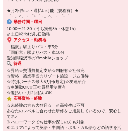
￣￣￣￣￣￣￣￣￣
自宅に居ながらスマホでカンタン面接OK！
★月2回払い・週払い可能（規程有）★
オンライン面談なのでスピード対応。
゜・。○。・゜+゜・。○。・゜+゜
勤務時間・曜日
10:00〜21:30（うち実働8h・休憩1h）
※土日祝含む週5日勤務
アクセス・勤務地
「稲沢」駅よりバス・車5分
「国府宮」駅よりバス・車10分
愛知県稲沢市のY!mobileショップ
待遇
☆昇給☆交通費規定支給☆制服有☆社保完
☆資格・残業手当☆リゾート施設・ジム優待
☆特別ボーナス最大5万円(規定)☆友達紹介
☆車通勤OK☆正社員登用制度有
☆週払い・月2回払いOK
応募資格・経験
☆未経験の方も大歓迎☆ ※高校生は不可
あなたのレベルに合わせた研修をご用意しているので、安心し
てネ♪
※ハローワークでお仕事お探しの方も対象
※エリアによって英語・中国語・ポルトガル語などの語学を活