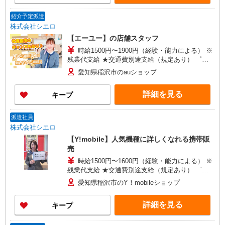
紹介予定派遣
株式会社シエロ
【エーユー】の店舗スタッフ
時給1500円〜1900円（経験・能力による） ※
残業代支給 ★交通費別途支給（規定あり） ゜
+゜・。○。・゜+゜・。○。・゜+゜ 入社祝い金10
愛知県稲沢市のauショップ
万円支給(規定有) お友達を紹介頂くと, インセンテ
ィブ支給(規定有) ★月2回払い・週払い可能（規程
詳細を見る
キープ
有）★ ゜・。○。・゜+゜・。○。・゜+゜
派遣社員
株式会社シエロ
【Y!mobile】人気機種に詳しくなれる携帯販
売
時給1500円〜1600円（経験・能力による） ※
残業代支給 ★交通費別途支給（規定あり） ゜
+゜・。○。・゜+゜・。○。・゜+゜ 入社祝い金10
愛知県稲沢市のY！mobileショップ
万円支給(規定有) お友達を紹介頂くと, インセンテ
ィブ支給(規定有) ★月2回払い・週払い可能（規程
詳細を見る
キープ
有）★ ゜・。○。・゜+゜・。○。・゜+゜