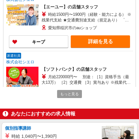
【エーユー】の店舗スタッフ
時給1500円〜1900円（経験・能力による） ※
残業代支給 ★交通費別途支給（規定あり） ゜
+゜・。○。・゜+゜・。○。・゜+゜ 入社祝い金10
愛知県稲沢市のauショップ
万円支給(規定有) お友達を紹介頂くと, インセンテ
ィブ支給(規定有) ★月2回払い・週払い可能（規程
詳細を見る
キープ
有）★ ゜・。○。・゜+゜・。○。・゜+゜
派遣社員
株式会社シエロ
【ソフトバンク】の店舗スタッフ
月給220000円〜 別途：［1］資格手当（最
大13万） ［2］交通費 ［3］賞与あり ※残業代支
給 ★交通費別途支給（規定あり） ゜+゜・。
愛知県稲沢市のsoftbankショップ
○。・゜+゜・。○。・゜+゜ 入社祝い金10万円支
もっと見る
給(規定有) お友達を紹介頂くと, インセンティブ支
詳細を見る
キープ
給(規定有) ゜・。○。・゜+゜・。○。・゜+゜
あなたにおすすめの求人情報
派遣社員
株式会社シエロ
個別指導講師
人気機種に詳しくなれる携帯販売【au】
時給 1,040円〜1,390円