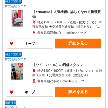
紹介予定派遣
株式会社シエロ
【Y!mobile】人気機種に詳しくなれる携帯販
売
時給1500円〜1600円（経験・能力による） ※
残業代支給 ★交通費別途支給（規定あり） ゜
+゜・。○。・゜+゜・。○。・゜+゜ 入社祝い金10
愛知県稲沢市のY！mobileショップ
万円支給(規定有) お友達を紹介頂くと, インセンテ
ィブ支給(規定有) ★月2回払い・週払い可能（規程
詳細を見る
キープ
有）★ ゜・。○。・゜+゜・。○。・゜+゜
紹介予定派遣
株式会社シエロ
【ワイモバイル】の店舗スタッフ
時給1400〜1600円（経験・能力による） ※残
業代支給 ★交通費別途支給（規定あり） ゜
+゜・。○。・゜+゜・。○。・゜+゜ 入社祝い金10
愛知県稲沢市のY!mobileショップ
万円支給(規定有) お友達を紹介頂くと, インセンテ
ィブ支給(規定有) ★月2回払い・週払い可能（規程
詳細を見る
キープ
有）★ ゜・。○。・゜+゜・。○。・゜+゜
派遣社員
株式会社シエロ