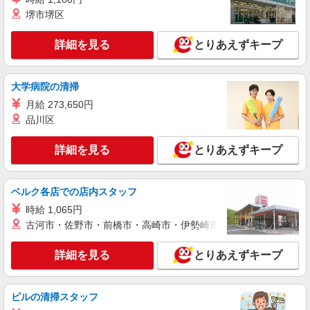
インセンティブ支給(規定有) ゜・。○。・゜
堺市堺区
詳細を見る
キープ
+゜・。○。・゜+゜
詳細を見る
とりあえずキープ
派遣社員
株式会社シエロ
【楽天モバイル】の携帯販売スタッフ
大学病院の清掃
日給12000円〜 ※残業代支給 ★交通費別途支
月給 273,650円
給（規定あり） ゜+゜・。○。・゜+゜・。
品川区
○。・゜+゜ 入社祝い金10万円支給(規定有) お友達
愛知県稲沢市の楽天モバイルショップ
を紹介頂くと, インセンティブ支給(規定有) ★月2
回払い・週払い可能（規程有）★ ゜・。○。・゜
詳細を見る
とりあえずキープ
詳細を見る
キープ
+゜・。○。・゜+゜
紹介予定派遣
ベルク各店での店内スタッフ
株式会社シエロ
時給 1,065円
【softbank】の携帯販売スタッフ
古河市・佐野市・前橋市・高崎市・伊勢崎市・太田市・館林市・
時給1600円〜※別途インセンティブ、職能評
価制度あり ※残業代支給 ★交通費別途支給（規定
詳細を見る
とりあえずキープ
あり） ゜+゜・。○。・゜+゜・。○。・゜+゜ 入
愛知県稲沢市のsoftbankショップ
社祝い金10万円支給(規定有) お友達を紹介頂くと,
インセンティブ支給(規定有) ★月2回払い・週払い
詳細を見る
キープ
可能（規程有）★ ゜・。○。・゜+゜・。○。・゜
ビルの清掃スタッフ
+゜