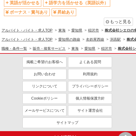
英語が活かせる
語学力を活かせる（英語以外）
ボーナス・賞与あり
昇給あり
もっと見る
アルバイト・バイト・求人TOP
東海
愛知県
稲沢市
株式会社シエロの
アルバイト・バイト・求人TOP
愛知県の路線
名鉄尾西線
渕高駅
株式
職種・条件一覧
販売・接客サービス
東海
愛知県
稲沢市
株式会社シ
掲載ご希望のお客様へ
よくある質問
お問い合わせ
利用規約
リンクについて
プライバシーポリシー
Cookieポリシー
個人情報保護方針
メールサービスについて
サイト運営会社
サイトマップ