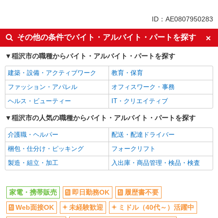
未経験歓迎
ミドル（40代～）活躍中
ID：AE0807950283
英語が活かせる
ボーナス・賞与あり
その他の条件でバイト・アルバイト・パートを探す
車通勤OK
交通費支給
稲沢市の職種からバイト・アルバイト・パートを探す
社会保険あり
社員登用あり
建築・設備・アクティブワーク
教育・保育
ファッション・アパレル
オフィスワーク・事務
ヘルス・ビューティー
IT・クリエイティブ
稲沢市の人気の職種からバイト・アルバイト・パートを探す
介護職・ヘルパー
配送・配達ドライバー
梱包・仕分け・ピッキング
フォークリフト
製造・組立・加工
入出庫・商品管理・検品・検査
家電・携帯販売
即日勤務OK
履歴書不要
Web面接OK
未経験歓迎
ミドル（40代～）活躍中