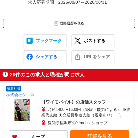
求人応募期間：2026/08/07～2026/08/31
閲覧履歴を見る
ブックマーク
ポストする
シェアする
URLをシェア
20
件のこの求人と職種が同じ求人
派遣社員
株式会社シエロ
【ワイモバイル】の店舗スタッフ
時給1400〜1600円（経験・能力による） ※残
業代支給 ★交通費別途支給（規定あり） ゜
+゜・。○。・゜+゜・。○。・゜+゜ 入社祝い金10
愛知県稲沢市のY!mobileショップ
万円支給(規定有) お友達を紹介頂くと, インセンテ
ィブ支給(規定有) ★月2回払い・週払い可能（規程
詳細を見る
キープ
有）★ ゜・。○。・゜+゜・。○。・゜+゜