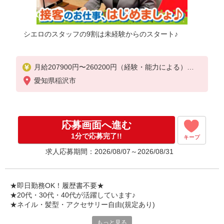
シエロのスタッフの9割は未経験からのスタート♪
月給207900円〜260200円（経験・能力による）
資格手当（1〜6万円）賞与年2回（6月・12月・実績
愛知県稲沢市
最高5.4カ月分）
未経験から入社半年で年収400万円以上への昇給実績
あり
※残業代支給
応募画面へ進む
★交通費別途支給（規定あり）
1分で応募完了!!
キープ
゜+゜・。○。・゜+゜・。○。・゜+゜
求人応募期間：2026/08/07～2026/08/31
入社祝い金10万円支給(規定有)
お友達を紹介頂くと,
インセンティブ支給(規定有)
★即日勤務OK！履歴書不要★
゜・。○。・゜+゜・。○。・゜+゜
★20代・30代・40代が活躍しています♪
★ネイル・髪型・アクセサリー自由(規定あり)
もっと見る
各キャリアの新機種が特別価格で購入OK！！