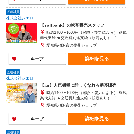
派遣社員
株式会社シエロ
【softbank】の携帯販売スタッフ
時給1400〜1600円（経験・能力による） ※残
業代支給 ★交通費別途支給（規定あり） ゜
+゜・。○。・゜+゜・。○。・゜+゜ 入社祝い金10
愛知県稲沢市の携帯ショップ
万円支給(規定有) お友達を紹介頂くと, インセンテ
ィブ支給(規定有) ★月2回払い・週払い可能（規程
詳細を見る
キープ
有）★ ゜・。○。・゜+゜・。○。・゜+゜
派遣社員
株式会社シエロ
【au】人気機種に詳しくなれる携帯販売
時給1400〜1600円（経験・能力による） ※残
業代支給 ★交通費別途支給（規定あり） ゜
+゜・。○。・゜+゜・。○。・゜+゜ 入社祝い金10
愛知県稲沢市の携帯ショップ
万円支給(規定有) お友達を紹介頂くと, インセンテ
ィブ支給(規定有) ★月2回払い・週払い可能（規程
詳細を見る
キープ
有）★ ゜・。○。・゜+゜・。○。・゜+゜
派遣社員