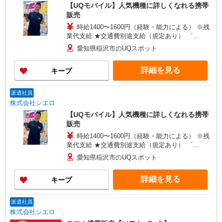
【UQモバイル】人気機種に詳しくなれる携帯
販売
時給1400〜1600円（経験・能力による） ※残
業代支給 ★交通費別途支給（規定あり） ゜
+゜・。○。・゜+゜・。○。・゜+゜ 入社祝い金10
愛知県稲沢市のUQスポット
万円支給(規定有) お友達を紹介頂くと, インセンテ
ィブ支給(規定有) ★月2回払い・週払い可能（規程
詳細を見る
キープ
有）★ ゜・。○。・゜+゜・。○。・゜+゜
派遣社員
株式会社シエロ
【UQモバイル】人気機種に詳しくなれる携帯
販売
時給1400〜1600円（経験・能力による） ※残
業代支給 ★交通費別途支給（規定あり） ゜
+゜・。○。・゜+゜・。○。・゜+゜ 入社祝い金10
愛知県稲沢市のUQスポット
万円支給(規定有) お友達を紹介頂くと, インセンテ
ィブ支給(規定有) ★月2回払い・週払い可能（規程
詳細を見る
キープ
有）★ ゜・。○。・゜+゜・。○。・゜+゜
派遣社員
株式会社シエロ