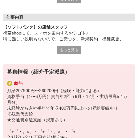
自分だけじゃなくって、
家族や友人にも適用されます！
仕事内容
さらに！各種リゾート施設やスポーツジムなどが
【ソフトバンク】の店舗スタッフ
特別割引価格でご利用可能☆
携帯shopにて、スマホを案内するおシゴト♪
お得に過ごしたいあなたの味方です♪
特に難しい説明もないので、ご安心を。新規契約、機種変更、
各種料金プランのご相談対応・ご提案などをお願いします。
【選べるお仕事いろいろ】
もっと見る
￣￣￣￣￣￣￣￣￣￣￣
初めての方でも安心♪
▼オフィスワーク
あなた専属のコーディネーターが親切・丁寧にフォローするので、
事務、経理、データ入力、コールセンター、受付
満足度◎
▼工場・製造・軽作業系
募集情報（紹介予定派遣）
機械/食品製造・梱包・仕分け・加工・組立・検査
■携帯やインターネット販売業務
▼美容系
給与
docomo(ドコモ)/au(エーユー)・KDDI/softbank(ソフトバンク)など
眉毛サロンのアイブロウ・ネイリスト・エステ
月給207900円〜260200円（経験・能力による）
の大手キャリアから
▼営業・販売
資格手当（1〜6万円）賞与年2回（6月・12月・実績最高5.4カ
ワイモバイル(Y!mobille)、楽天モバイル、UQなど格安スマホまで幅
法人営業・アパレル販売・個別指導塾・人材紹介
月分）
広く紹介可能♪
▼人気案件も多数♪
未経験から入社半年で年収400万円以上への昇給実績あり
人気のApple（アップル）店舗もございます！
短期・期間限定・オープニング・官公庁案件
※残業代支給
上場/優良/大手企業など
★交通費別途支給（規定あり）
【スマホ面接実施中】
゜+゜・。○。・゜+゜・。○。・゜+゜
￣￣￣￣￣￣￣￣￣
入社祝い金10万円支給(規定有)