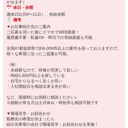
かせます♪
休日・休暇
週休2日(月8〜11日）、有給休暇
備考
▼お仕事紹介先のご案内
ご応募を頂いた後にスマホでWEB面接！
履歴書不要・私服OK・即日での登録面接も可能
全国47都道府県で約5,000件以上の案件を扱っておりますので、
様々な希望に沿ったご提案が可能。
〈例〉
・未経験なので、研修が充実して欲しい
・時給1,600円以上を探している
・自宅からなるべく近くが良い
・入社開始日を相談出来る先が良い
など、面接時にお気軽に相談ください♪
※経験が有る方は土日休み・時短等も相談可能です
▼職場見学・お顔合わせ
勤務先の希望が決まったら
紹介先希望の会社で職場見学・お顔合わせを実施！