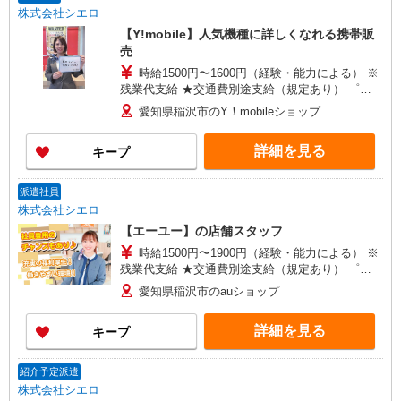
株式会社シエロ
【Y!mobile】人気機種に詳しくなれる携帯販
売
時給1500円〜1600円（経験・能力による） ※
残業代支給 ★交通費別途支給（規定あり） ゜
+゜・。○。・゜+゜・。○。・゜+゜ 入社祝い金10
愛知県稲沢市のY！mobileショップ
万円支給(規定有) お友達を紹介頂くと, インセンテ
ィブ支給(規定有) ★月2回払い・週払い可能（規程
詳細を見る
キープ
有）★ ゜・。○。・゜+゜・。○。・゜+゜
派遣社員
株式会社シエロ
【エーユー】の店舗スタッフ
時給1500円〜1900円（経験・能力による） ※
残業代支給 ★交通費別途支給（規定あり） ゜
+゜・。○。・゜+゜・。○。・゜+゜ 入社祝い金10
愛知県稲沢市のauショップ
万円支給(規定有) お友達を紹介頂くと, インセンテ
ィブ支給(規定有) ★月2回払い・週払い可能（規程
詳細を見る
キープ
有）★ ゜・。○。・゜+゜・。○。・゜+゜
紹介予定派遣
株式会社シエロ