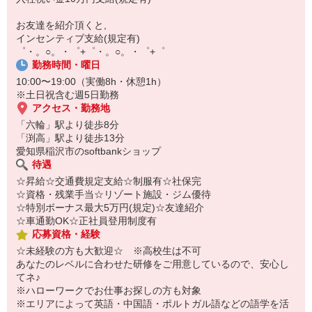
自宅に居ながらスマホでカンタン面接OK！
オンライン面談なのでスピード対応。
お友達を紹介頂くと,
即日登録もOK♪
インセンティブ支給(規定有)
゜・。○。・゜+゜・。○。・゜+゜
気になった方はお気軽にご相談ください！
勤務時間・曜日
10:00〜19:00（実働8h・休憩1h）
※土日祝含む週5日勤務
アクセス・勤務地
「六輪」駅より徒歩8分
「渕高」駅より徒歩13分
愛知県稲沢市のsoftbankショップ
待遇
☆昇給☆交通費規定支給☆制服有☆社保完
☆資格・残業手当☆リゾート施設・ジム優待
☆特別ボーナス最大5万円(規定)☆友達紹介
☆車通勤OK☆正社員登用制度有
応募資格・経験
☆未経験の方も大歓迎☆ ※高校生は不可
あなたのレベルに合わせた研修をご用意しているので、安心し
てネ♪
※ハローワークでお仕事お探しの方も対象
※エリアによって英語・中国語・ポルトガル語などの語学を活