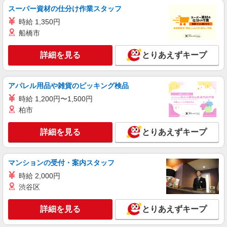
スーパー資材の仕分け作業スタッフ
【ソフトバンク】の店舗スタッフ
時給 1,350円
時給1500円〜1600円（経験・能力による） ※
残業代支給 ★交通費別途支給（規定あり） ゜
船橋市
+゜・。○。・゜+゜・。○。・゜+゜ 入社祝い金10
愛知県稲沢市のsoftbankショップ
万円支給(規定有) お友達を紹介頂くと, インセンテ
詳細を見る
とりあえずキープ
ィブ支給(規定有) ★月2回払い・週払い可能（規程
詳細を見る
キープ
有）★ ゜・。○。・゜+゜・。○。・゜+゜
アパレル用品や雑貨のピッキング検品
派遣社員
時給 1,200円〜1,500円
株式会社シエロ
柏市
【softbank】の携帯販売スタッフ
時給1600円〜※別途インセンティブ、職能評
詳細を見る
とりあえずキープ
価制度あり ※残業代支給 ★交通費別途支給（規定
あり） ゜+゜・。○。・゜+゜・。○。・゜+゜ 入
愛知県稲沢市のsoftbankショップ
社祝い金10万円支給(規定有) お友達を紹介頂くと,
インセンティブ支給(規定有) ★月2回払い・週払い
マンションの受付・案内スタッフ
詳細を見る
キープ
可能（規程有）★ ゜・。○。・゜+゜・。○。・゜
時給 2,000円
+゜
渋谷区
紹介予定派遣
株式会社シエロ
詳細を見る
とりあえずキープ
【Y!mobile】の携帯販売スタッフ
月給220000円〜 ※残業代支給 ★交通費別途支