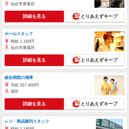
仙台市青葉区
+゜・。○。・゜+゜・。○。・゜+゜ 入社祝い金10
愛知県稲沢市のauショップ
万円支給(規定有) お友達を紹介頂くと, インセンテ
ィブ支給(規定有) ★月2回払い・週払い可能（規程
詳細を見る
とりあえずキープ
詳細を見る
キープ
有）★ ゜・。○。・゜+゜・。○。・゜+゜
派遣社員
ホールスタッフ
株式会社シエロ
時給 1,150円
【ソフトバンク】の店舗スタッフ
仙台市青葉区
月給207900円〜260200円（経験・能力によ
る） 資格手当（1〜6万円）賞与年2回（6月・12
詳細を見る
とりあえずキープ
月・実績最高5.4カ月分） 未経験から入社半年で
愛知県稲沢市のsoftbankショップ
年収400万円以上への昇給実績あり ※残業代支給
★交通費別途支給（規定あり） ゜+゜・。○。・゜
総合病院の清掃
詳細を見る
キープ
+゜・。○。・゜+゜ 入社祝い金10万円支給(規定
有) お友達を紹介頂くと, インセンティブ支給(規定
月給 257,400円
有) ゜・。○。・゜+゜・。○。・゜+゜
派遣社員
港区
株式会社シエロ
人気機種に詳しくなれる携帯販売【au】
詳細を見る
とりあえずキープ
月給273200円〜 ※残業手当別途支給 ※研修期
間6か月・時給1550円〜 ★交通費別途支給（規定
あり） ゜+゜・。○。・゜+゜・。○。・゜+゜ 入
レジ・商品陳列スタッフ
愛知県稲沢市の家電量販店
社祝い金10万円支給(規定有) お友達を紹介頂くと,
時給 1,180円