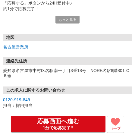
「応募する」ボタンから24H受付中♪
約1分で応募完了！
もっと見る
■電話応募の場合
電話応募も歓迎！（受付:10:00〜20:00）
土日祝も受付中♪
地図
【選考フロー】
名古屋営業所
①応募から3営業日を目安に、メールorお電話でご連絡します。
②面接日時を決定！「0120」から始まる電話番号からご連絡します
★スマホでWEB面接（LINEなど）・出張面接・事務所面接と選べま
連絡先住所
す
愛知県名古屋市中村区名駅南一丁目3番18号 NORE名駅8階801-C
③面接実施（履歴書不要）
号室
④勤務開始（スタート日は応相談）
※ご希望があれば、職場見学の調整もOKです！
この求人に関するお問い合わせ
お気軽にご応募ください♪
0120-919-849
担当：採用担当
応募画面へ進む
1分で応募完了!!
キープ