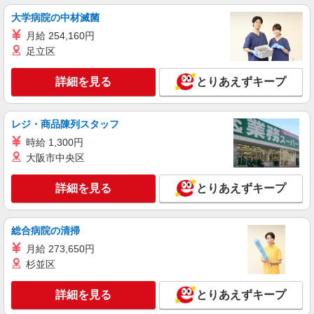
給（規定あり） ゜+゜・。○。・゜+゜・。
大学病院の中材滅菌
○。・゜+゜ 入社祝い金10万円支給(規定有) お友達
愛知県稲沢市のY！mobileショップ
月給 254,160円
を紹介頂くと, インセンティブ支給(規定有) ゜・。
○。・゜+゜・。○。・゜+゜
足立区
詳細を見る
キープ
詳細を見る
とりあえずキープ
派遣社員
株式会社シエロ
【Y!mobile】の携帯販売スタッフ
レジ・商品陳列スタッフ
月給220000円〜 ※残業代支給 ★交通費別途支
時給 1,300円
給（規定あり） ゜+゜・。○。・゜+゜・。
大阪市中央区
○。・゜+゜ 入社祝い金10万円支給(規定有) お友達
愛知県稲沢市のY！mobileショップ
を紹介頂くと, インセンティブ支給(規定有) ゜・。
詳細を見る
とりあえずキープ
○。・゜+゜・。○。・゜+゜
詳細を見る
キープ
総合病院の清掃
月給 273,650円
杉並区
詳細を見る
とりあえずキープ