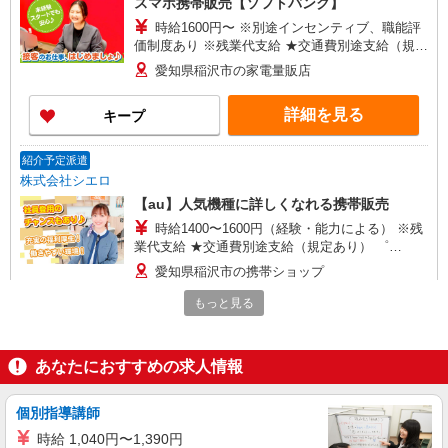
スマホ携帯販売【ソフトバンク】
時給1600円〜 ※別途インセンティブ、職能評
価制度あり ※残業代支給 ★交通費別途支給（規定
あり） ゜+゜・。○。・゜+゜・。○。・゜+゜ 入
愛知県稲沢市の家電量販店
社祝い金10万円支給(規定有) お友達を紹介頂くと,
インセンティブ支給(規定有) ★月2回払い・週払い
詳細を見る
キープ
可能（規程有）★ ゜・。○。・゜+゜・。○。・゜
+゜
紹介予定派遣
株式会社シエロ
【au】人気機種に詳しくなれる携帯販売
時給1400〜1600円（経験・能力による） ※残
業代支給 ★交通費別途支給（規定あり） ゜
+゜・。○。・゜+゜・。○。・゜+゜ 入社祝い金10
愛知県稲沢市の携帯ショップ
万円支給(規定有) お友達を紹介頂くと, インセンテ
ィブ支給(規定有) ★月2回払い・週払い可能（規程
もっと見る
詳細を見る
キープ
有）★ ゜・。○。・゜+゜・。○。・゜+゜
紹介予定派遣
あなたにおすすめの求人情報
株式会社シエロ
【エーユー】の店舗スタッフ
個別指導講師
時給1500円〜1900円（経験・能力による） ※
時給 1,040円〜1,390円
残業代支給 ★交通費別途支給（規定あり） ゜