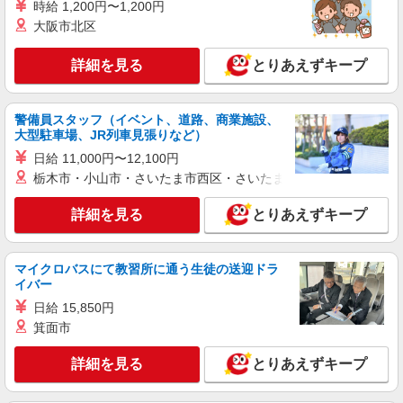
時給 1,200円〜1,200円
紹介予定派遣
大阪市北区
株式会社シエロ
【ワイモバイル】の店舗スタッフ
詳細を見る
とりあえずキープ
時給1400〜1600円（経験・能力による） ※残
業代支給 ★交通費別途支給（規定あり） ゜
+゜・。○。・゜+゜・。○。・゜+゜ 入社祝い金10
警備員スタッフ（イベント、道路、商業施設、
愛知県稲沢市のY!mobileショップ
万円支給(規定有) お友達を紹介頂くと, インセンテ
大型駐車場、JR列車見張りなど）
ィブ支給(規定有) ★月2回払い・週払い可能（規程
日給 11,000円〜12,100円
詳細を見る
キープ
有）★ ゜・。○。・゜+゜・。○。・゜+゜
栃木市・小山市・さいたま市西区・さいたま市岩槻区・久喜市・
紹介予定派遣
詳細を見る
とりあえずキープ
株式会社シエロ
【楽天モバイル】の携帯販売スタッフ
日給12000円〜 ※残業代支給 ★交通費別途支
マイクロバスにて教習所に通う生徒の送迎ドラ
給（規定あり） ゜+゜・。○。・゜+゜・。
イバー
○。・゜+゜ 入社祝い金10万円支給(規定有) お友達
愛知県稲沢市の楽天モバイルショップ
日給 15,850円
を紹介頂くと, インセンティブ支給(規定有) ★月2
箕面市
回払い・週払い可能（規程有）★ ゜・。○。・゜
詳細を見る
キープ
+゜・。○。・゜+゜
詳細を見る
とりあえずキープ
紹介予定派遣
株式会社シエロ