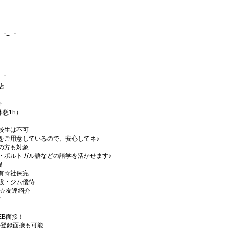
゜+゜
+゜
店
分
休憩1h）
校生は不可
をご用意しているので、安心してネ♪
の方も対象
・ポルトガル語などの語学を活かせます♪
暇
有☆社保完
設・ジム優待
)☆友達紹介
有
EB面接！
の登録面接も可能