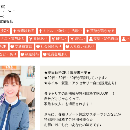
有)
。・゜+゜
ー】
電量販店
面接OK
未経験歓迎
ミドル（40代～）活躍中
英語が活かせる
ーナス・賞与あり
昇給あり
日払い
週払い
髪型・髪色自由
ネ
OK
交通費支給
社会保険あり
入社祝い金あり
など）あり
制服貸与
社員登用あり
★即日勤務OK！履歴書不要★
★20代・30代・40代が活躍しています♪
★ネイル・髪型・アクセサリー自由(規定あり)
各キャリアの新機種が特別価格で購入OK！！
自分だけじゃなくって、
家族や友人にも適用されます！
さらに、各種リゾート施設やスポーツジムなどが
特別割引価格でご利用可能☆☆
お得に過ごしたいあなたの味方です♪