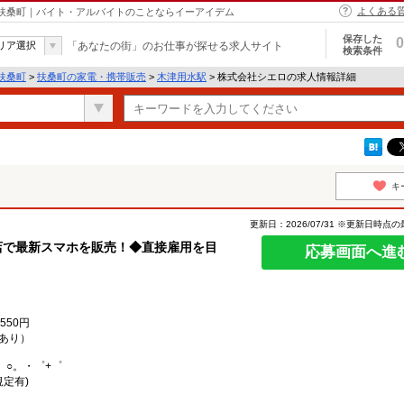
よくある
 扶桑町｜バイト・アルバイトのことならイーアイデム
保存した
0
リア選択
「あなたの街」のお仕事が探せる求人サイト
検索条件
扶桑町
>
扶桑町の家電・携帯販売
>
木津用水駅
> 株式会社シエロの求人情報詳細
キ
更新日：2026/07/31 ※更新日時点
店で最新スマホを販売！◆直接雇用を目
応募画面へ進
550円
あり）
。○。・゜+゜
規定有)