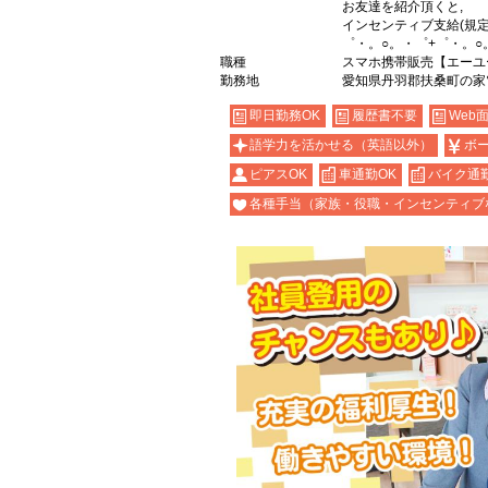
お友達を紹介頂くと,
インセンティブ支給(規定
゜・。○。・゜+゜・。○
職種
スマホ携帯販売【エーユ
勤務地
愛知県丹羽郡扶桑町の家
即日勤務OK
履歴書不要
Web
語学力を活かせる（英語以外）
ボ
ピアスOK
車通勤OK
バイク通勤
各種手当（家族・役職・インセンティブ