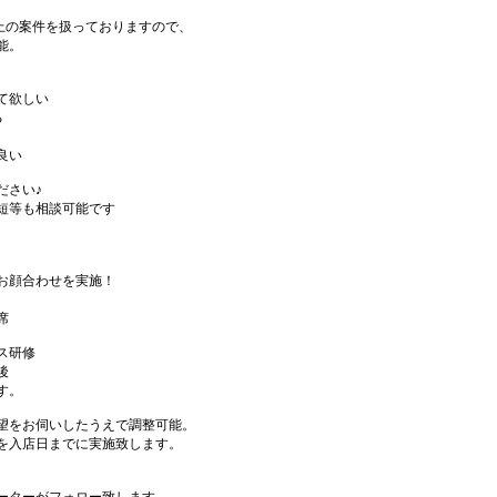
件以上の案件を扱っておりますので、
能。
て欲しい
る
良い
ださい♪
短等も相談可能です
お顔合わせを実施！
席
ス研修
後
す。
望をお伺いしたうえで調整可能。
を入店日までに実施致します。