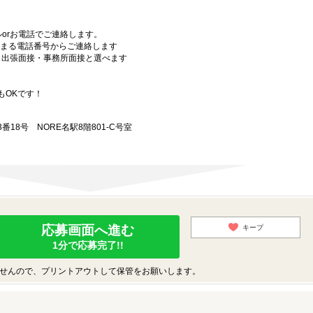
orお電話でご連絡します。
始まる電話番号からご連絡します
）・出張面接・事務所面接と選べます
もOKです！
18号 NORE名駅8階801-C号室
応募画面へ進む
キープ
1分で応募完了!!
せんので、プリントアウトして保管をお願いします。