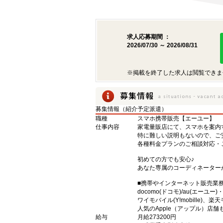
求人応募期間 ：
2026/07/30 ～ 2026/08/31
※掲載を終了した求人は閲覧できま
募集情報（紹介予定派遣）
職種
スマホ携帯販売【エーユー】
仕事内容
家電量販店にて、スマホを案内
特に難しい説明もないので、ご
各種料金プランのご相談対応・
初めての方でも安心♪
あなた専属のコーディネーター
■携帯やインターネット販売業
docomo(ドコモ)/au(エーユー
ワイモバイル(Y!mobille)
人気のApple（アップル）店
給与
月給273200円