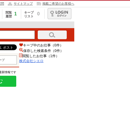
質問
サイトマップ
掲載ご希望のお客様へ
閲覧
キープ
1
0
履歴
リスト
ログイン
キープ中のお仕事（0件）
保存した検索条件（
0
件）
閲覧したお仕事（1件）
ープ
株式会社シエロ
の最新情報です
む