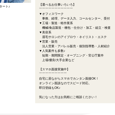
【選べるお仕事いろいろ】
タート♪
￣￣￣￣￣￣￣￣￣￣￣
▼オフィスワーク
事務、経理、データ入力、コールセンター、受付
▼工場・製造・軽作業系
機械/食品製造・梱包・仕分け・加工・組立・検査
▼美容系
眉毛サロンのアイブロウ・ネイリスト・エステ
▼営業・販売
法人営業・アパレル販売・個別指導塾・人材紹介
▼人気案件も多数♪
短期・期間限定・オープニング・官公庁案件
上場/優良/大手企業など
【スマホ面接実施中】
￣￣￣￣￣￣￣￣￣
自宅に居ながらスマホでカンタン面接OK！
オンライン面談なのでスピード対応。
即日登録もOK♪
気になった方はお気軽にご相談ください！