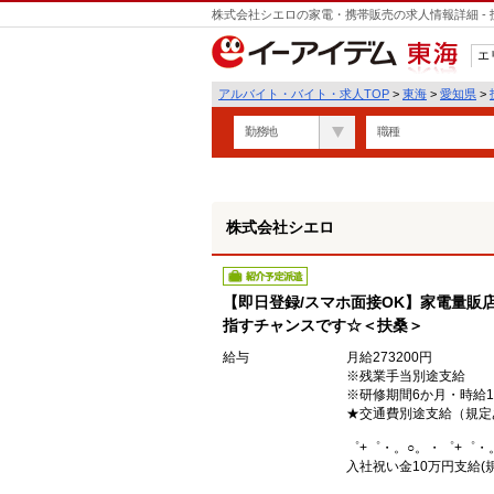
株式会社シエロの家電・携帯販売の求人情報詳細 -
遣
エ
東海
アルバイト・バイト・求人TOP
>
東海
>
愛知県
>
勤務地
職種
株式会社シエロ
紹介予定派遣
【即日登録/スマホ面接OK】家電量販
指すチャンスです☆＜扶桑＞
給与
月給273200円
※残業手当別途支給
※研修期間6か月・時給1
★交通費別途支給（規定
゜+゜・。○。・゜+゜・
入社祝い金10万円支給(