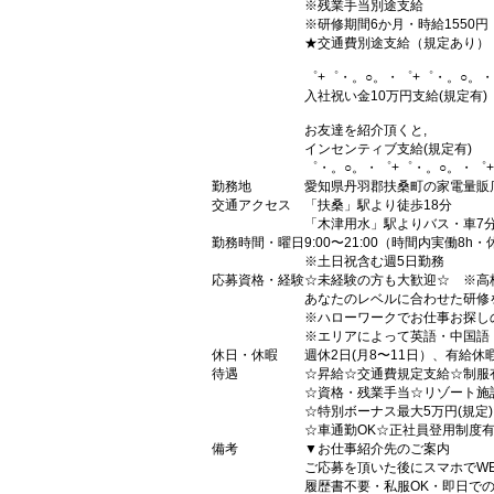
※残業手当別途支給
※研修期間6か月・時給1550円
★交通費別途支給（規定あり）
゜+゜・。○。・゜+゜・。○。・
入社祝い金10万円支給(規定有)
お友達を紹介頂くと,
インセンティブ支給(規定有)
゜・。○。・゜+゜・。○。・゜
勤務地
愛知県丹羽郡扶桑町の家電量販
交通アクセス
「扶桑」駅より徒歩18分
「木津用水」駅よりバス・車7
勤務時間・曜日
9:00〜21:00（時間内実働8h・
※土日祝含む週5日勤務
応募資格・経験
☆未経験の方も大歓迎☆ ※高
あなたのレベルに合わせた研修
※ハローワークでお仕事お探し
※エリアによって英語・中国語
休日・休暇
週休2日(月8〜11日）、有給休
待遇
☆昇給☆交通費規定支給☆制服
☆資格・残業手当☆リゾート施
☆特別ボーナス最大5万円(規定
☆車通勤OK☆正社員登用制度
備考
▼お仕事紹介先のご案内
ご応募を頂いた後にスマホでW
履歴書不要・私服OK・即日で