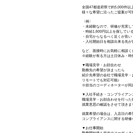
全国47都道府県で約5,000
様々な希望に沿ったご提案が可
〈例〉
・未経験なので、研修が充実し
・時給1,600円以上を探してい
・自宅からなるべく近くが良い
・入社開始日を相談出来る先が
など、面接時にお気軽に相談く
※経験が有る方は土日休み・時
▼職場見学・お顔合わせ
勤務先の希望が決まったら
紹介先希望の会社で職場見学・
リモートでも対応可能♪
※担当のコーディネーターが同
▼入社手続き・コンプライアン
職場見学・お顔合わせを行った
就業意思の確認をさせて頂きま
就業希望の場合は、入店日の希
コンプライアンスに関する研修
▼お仕事開始