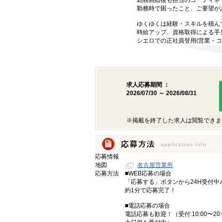
勤務開始後も担当のコーディネ
勤務時で困ったこと、ご要望が
ゆくゆくは経験・スキルを積ん
時給アップ、資格取得による手
シエロでの正社員登用(営業・コ
求人応募期間 ：
2026/07/30 ～ 2026/08/31
※掲載を終了した求人は閲覧できま
応募情報
地図
名古屋営業所
応募方法
■WEB応募の場合
「応募する」ボタンから24H受付中
約1分で応募完了！
■電話応募の場合
電話応募も歓迎！（受付:10:00〜20: