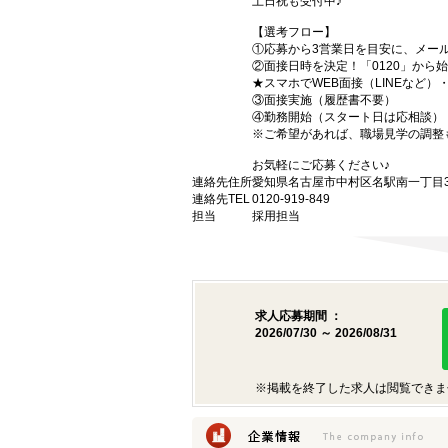
土日祝も受付中♪
【選考フロー】
①応募から3営業日を目安に、メール
②面接日時を決定！「0120」から
★スマホでWEB面接（LINEなど
③面接実施（履歴書不要）
④勤務開始（スタート日は応相談）
※ご希望があれば、職場見学の調整
お気軽にご応募ください♪
連絡先住所
愛知県名古屋市中村区名駅南一丁目3番
連絡先TEL
0120-919-849
担当
採用担当
求人応募期間 ：
2026/07/30 ～ 2026/08/31
※掲載を終了した求人は閲覧できま