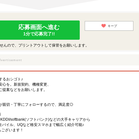
応募画面へ進む
キープ
1分で応募完了!!
せんので、プリントアウトして保管をお願いします。
するおシゴト♪
安心を。新規契約、機種変更、
ご提案などをお願いします。
が親切・丁寧にフォローするので、満足度◎
務
)・KDDI/softbank(ソフトバンク)などの大手キャリアから
、楽天モバイル、UQなど格安スマホまで幅広く紹介可能♪
舗もございます！