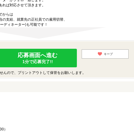
ーターがフォロー致します。
あれば対応させて頂きます。
でからは
当の支給、就業先の正社員での雇用切替、
ーディネーター)も可能です！
応募画面へ進む
キープ
1分で応募完了!!
せんので、プリントアウトして保管をお願いします。
♪
00）